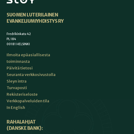
SUOMEN LUTERILAINEN
EVANKELIUMIYHDISTYS RY
Fredrikinkatu 42
PL 184
00181 HELSINKI
Ilmoita epäasiallisesta
toiminnasta
Päivitä tietosi
Seuranta verkkosivustolla
Sleyn intra
Turvaposti
Rekisteriseloste
Verkkopalveluiden tila
In English
RAHALAHJAT
(DANSKE BANK):