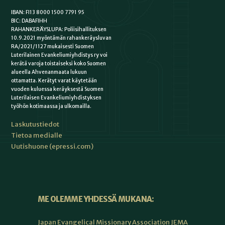
IBAN: FI13 8000 1500 7791 95
BIC: DABAFIHH
RAHANKERÄYSLUPA: Poliisihallituksen
10.9.2021 myöntämän rahankeräysluvan
RA/2021/1127 mukaisesti Suomen
Luterilainen Evankeliumiyhdistys ry voi
kerätä varoja toistaiseksi koko Suomen
alueella Ahvenanmaata lukuun
ottamatta. Kerätyt varat käytetään
vuoden kuluessa keräyksestä Suomen
Luterilaisen Evankeliumiyhdistyksen
työhön kotimaassa ja ulkomailla.
Laskutustiedot
Tietoa medialle
Uutishuone (epressi.com)
ME OLEMME YHDESSÄ MUKANA:
Japan Evangelical Missionary Association JEMA