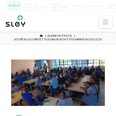
KARKUN
MAATA
SLEY
SLEY.FI
EVANKELIUMIJUHLA
EVANKELINEN
NÄKYVISSÄ
KAU
OPISTO
-FESTARIT
Na
ETUSIVU
AJANKOHTAISTA
KEVÄTKUULUMISET KISUMUN KEHITYSVAMMAISKOULULTA