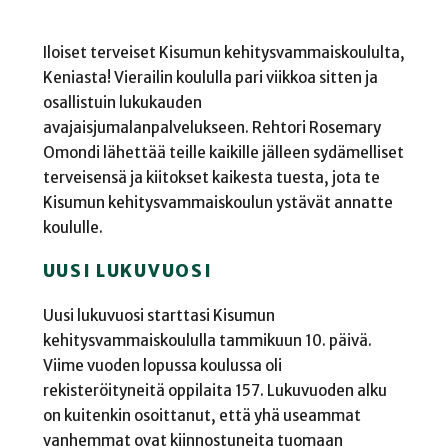
Iloiset terveiset Kisumun kehitysvammaiskoululta,
Keniasta! Vierailin koululla pari viikkoa sitten ja
osallistuin lukukauden
avajaisjumalanpalvelukseen. Rehtori Rosemary
Omondi lähettää teille kaikille jälleen sydämelliset
terveisensä ja kiitokset kaikesta tuesta, jota te
Kisumun kehitysvammaiskoulun ystävät annatte
koululle.
UUSI LUKUVUOSI
Uusi lukuvuosi starttasi Kisumun
kehitysvammaiskoululla tammikuun 10. päivä.
Viime vuoden lopussa koulussa oli
rekisteröityneitä oppilaita 157. Lukuvuoden alku
on kuitenkin osoittanut, että yhä useammat
vanhemmat ovat kiinnostuneita tuomaan