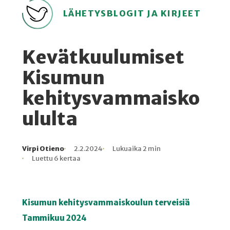
LÄHETYSBLOGIT JA KIRJEET
Kevätkuulumiset
Kisumun
kehitysvammaisko
ululta
Virpi Otieno
2.2.2024
Lukuaika 2 min
Kirjoittaja
Julkaistu
Lukuaika
Lukukertoja
Luettu 6 kertaa
Kisumun kehitysvammaiskoulun terveisiä
Tammikuu 2024