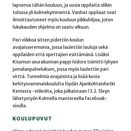
lapsensa tähän kouluun, ja uusia oppilaita olikin
tulossa yli kolmekymmentä. Vanhat oppilaat ovat
ilmoittautuneet myös kouluun pikkuhiljaa, joten
lukukauden ohjelma on saatu alkuun.
Pari viikkoa sitten pidettiin koulun
avajaisseremonia, jossa laulettiin lauluja sekä
oppilaiden että opettajien esittämänä. Lisäksi
Kisumun seurakunnan pappi Isidore toimitti lyhyen
jumalanpalveluksen, jossa myös laulettiin pari
virttä. Tunnelmia avajaisista ja lisää kuvia
kehitysvammaiskoululta löydät Ajankohtaishetki
Keniasta -videolta, joka julkaistaan 13.2. Sleyn
lähetystyön Kolmella mantereella Facebook-
sivulla.
KOULUPUVUT