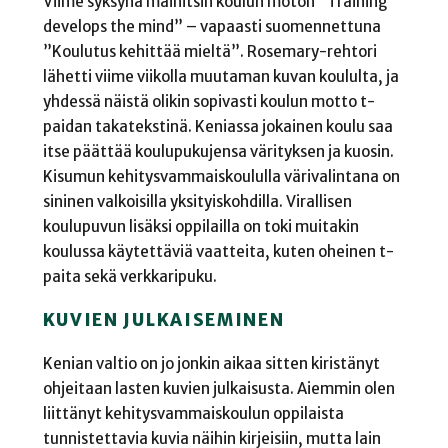
Viime syksynä mainitsin koulun moton ”Training
develops the mind” – vapaasti suomennettuna
”Koulutus kehittää mieltä”. Rosemary-rehtori
lähetti viime viikolla muutaman kuvan koululta, ja
yhdessä näistä olikin sopivasti koulun motto t-
paidan takatekstinä. Keniassa jokainen koulu saa
itse päättää koulupukujensa värityksen ja kuosin.
Kisumun kehitysvammaiskoululla värivalintana on
sininen valkoisilla yksityiskohdilla. Virallisen
koulupuvun lisäksi oppilailla on toki muitakin
koulussa käytettäviä vaatteita, kuten oheinen t-
paita sekä verkkaripuku.
KUVIEN JULKAISEMINEN
Kenian valtio on jo jonkin aikaa sitten kiristänyt
ohjeitaan lasten kuvien julkaisusta. Aiemmin olen
liittänyt kehitysvammaiskoulun oppilaista
tunnistettavia kuvia näihin kirjeisiin, mutta lain