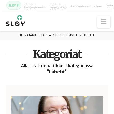
KARKUN
MAATA
SLEY
SLEY.FI
EVANKELIUMIJUHLA
EVANKELINEN
NÄKYVISSÄ
KAU
OPISTO
-FESTARIT
Na
ETUSIVU
AJANKOHTAISTA
HENKILÖSIVUT
LÄHETIT
Kategoriat
Alla listattuna artikkelit kategoriassa
“Lähetit”