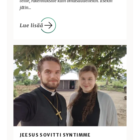
teille, rakennuksille kuin omaisuudellekin. Itsekin
jätin…
JEESUS SOVITTI SYNTIMME