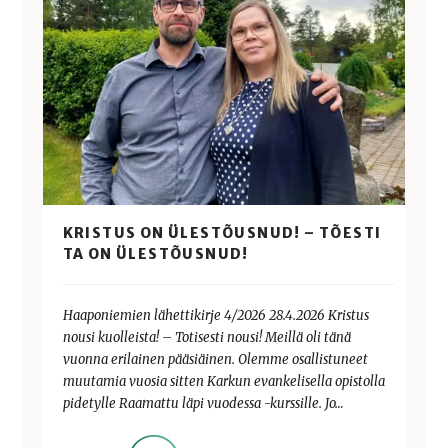
KRISTUS ON ÜLESTÕUSNUD! – TÕESTI
TA ON ÜLESTÕUSNUD!
Haaponiemien lähettikirje 4/2026 28.4.2026 Kristus
nousi kuolleista! – Totisesti nousi! Meillä oli tänä
vuonna erilainen pääsiäinen. Olemme osallistuneet
muutamia vuosia sitten Karkun evankelisella opistolla
pidetylle Raamattu läpi vuodessa -kurssille. Jo…