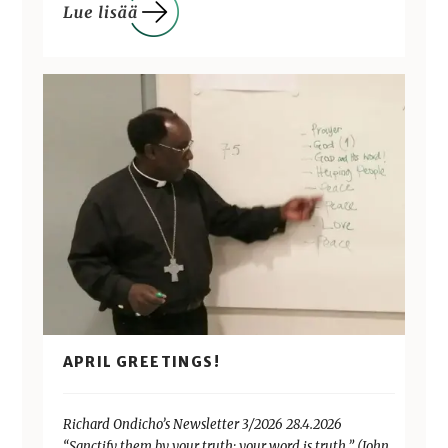
APRIL GREETINGS!
Richard Ondicho’s Newsletter 3/2026 28.4.2026
“Sanctify them by your truth; your word is truth.” (John