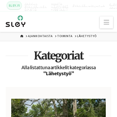
KARKUN
MAATA
SLEY
SLEY.FI
EVANKELIUMIJUHLA
EVANKELINEN
NÄKYVISSÄ
KAU
OPISTO
-FESTARIT
Na
ETUSIVU
AJANKOHTAISTA
TOIMINTA
LÄHETYSTYÖ
Kategoriat
Alla listattuna artikkelit kategoriassa
“Lähetystyö”