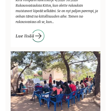
Kirsi Vimparin lähettikirje 4/2026 3.6.2026
Rukousvastauksia Kiitos, kun olette rukouksin
muistaneet kipeää selkääni. Se on nyt paljon parempi, ja
onhan tämä iso kiitollisuuden aihe. Toinen iso
rukousvastaus oli se, kun…