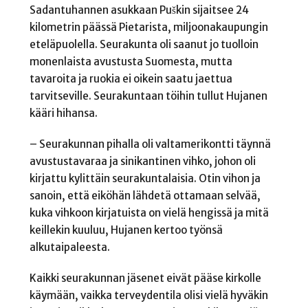
Sadantuhannen asukkaan Puškin sijaitsee 24
kilometrin päässä Pietarista, miljoonakaupungin
eteläpuolella. Seurakunta oli saanut jo tuolloin
monenlaista avustusta Suomesta, mutta
tavaroita ja ruokia ei oikein saatu jaettua
tarvitseville. Seurakuntaan töihin tullut Hujanen
kääri hihansa.
– Seurakunnan pihalla oli valtamerikontti täynnä
avustustavaraa ja sinikantinen vihko, johon oli
kirjattu kylittäin seurakuntalaisia. Otin vihon ja
sanoin, että eiköhän lähdetä ottamaan selvää,
kuka vihkoon kirjatuista on vielä hengissä ja mitä
keillekin kuuluu, Hujanen kertoo työnsä
alkutaipaleesta.
Kaikki seurakunnan jäsenet eivät pääse kirkolle
käymään, vaikka terveydentila olisi vielä hyväkin