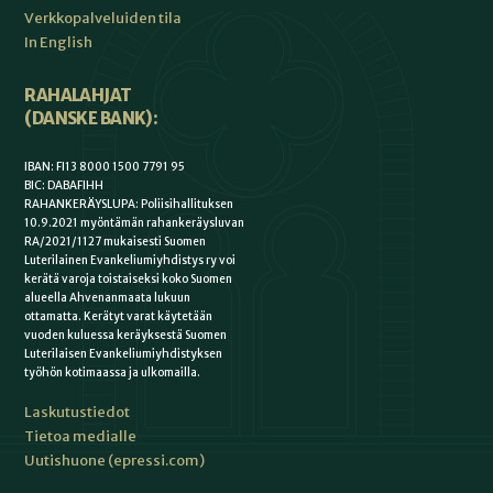
Verkkopalveluiden tila
In English
RAHALAHJAT
(DANSKE BANK):
IBAN: FI13 8000 1500 7791 95
BIC: DABAFIHH
RAHANKERÄYSLUPA: Poliisihallituksen
10.9.2021 myöntämän rahankeräysluvan
RA/2021/1127 mukaisesti Suomen
Luterilainen Evankeliumiyhdistys ry voi
kerätä varoja toistaiseksi koko Suomen
alueella Ahvenanmaata lukuun
ottamatta. Kerätyt varat käytetään
vuoden kuluessa keräyksestä Suomen
Luterilaisen Evankeliumiyhdistyksen
työhön kotimaassa ja ulkomailla.
Laskutustiedot
Tietoa medialle
Uutishuone (epressi.com)