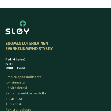
SUOMEN LUTERILAINEN
EVANKELIUMIYHDISTYS RY
Fredrikinkatu 42
PL 184
00181 HELSINKI
Ilmoita epäasiallisesta
toiminnasta
Päivitä tietosi
Seuranta verkkosivustolla
Sleyn intra
Turvaposti
Rekisteriseloste