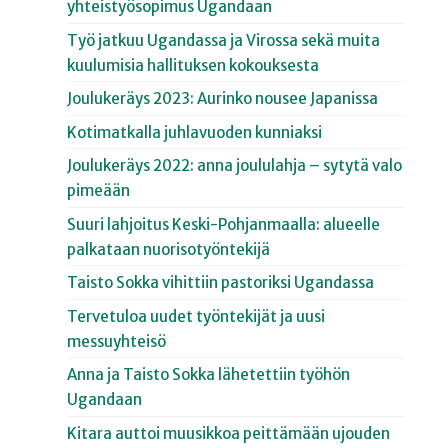
yhteistyösopimus Ugandaan
Työ jatkuu Ugandassa ja Virossa sekä muita
kuulumisia hallituksen kokouksesta
Joulukeräys 2023: Aurinko nousee Japanissa
Kotimatkalla juhlavuoden kunniaksi
Joulukeräys 2022: anna joululahja – sytytä valo
pimeään
Suuri lahjoitus Keski-Pohjanmaalla: alueelle
palkataan nuorisotyöntekijä
Taisto Sokka vihittiin pastoriksi Ugandassa
Tervetuloa uudet työntekijät ja uusi
messuyhteisö
Anna ja Taisto Sokka lähetettiin työhön
Ugandaan
Kitara auttoi muusikkoa peittämään ujouden