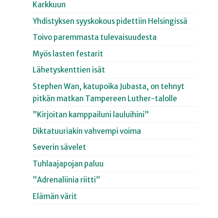
Karkkuun
Yhdistyksen syyskokous pidettiin Helsingissä
Toivo paremmasta tulevaisuudesta
Myös lasten festarit
Lähetyskenttien isät
Stephen Wan, katupoika Jubasta, on tehnyt
pitkän matkan Tampereen Luther-talolle
”Kirjoitan kamppailuni lauluihini”
Diktatuuriakin vahvempi voima
Severin sävelet
Tuhlaajapojan paluu
”Adrenaliinia riitti”
Elämän värit