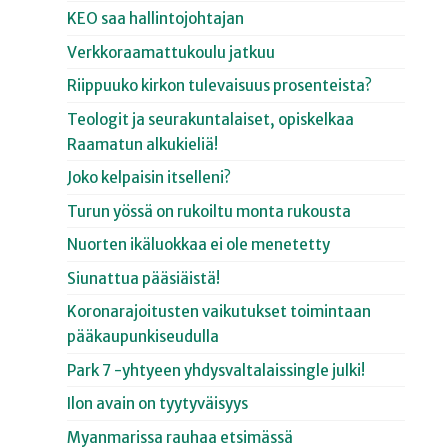
KEO saa hallintojohtajan
Verkkoraamattukoulu jatkuu
Riippuuko kirkon tulevaisuus prosenteista?
Teologit ja seurakuntalaiset, opiskelkaa
Raamatun alkukieliä!
Joko kelpaisin itselleni?
Turun yössä on rukoiltu monta rukousta
Nuorten ikäluokkaa ei ole menetetty
Siunattua pääsiäistä!
Koronarajoitusten vaikutukset toimintaan
pääkaupunkiseudulla
Park 7 -yhtyeen yhdysvaltalaissingle julki!
Ilon avain on tyytyväisyys
Myanmarissa rauhaa etsimässä