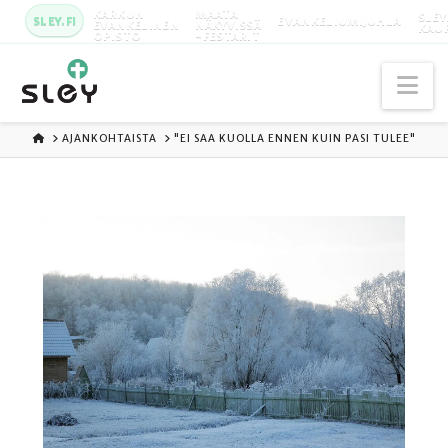
KARKUN
MAATA
SLEY
SLEY.FI
EVANKELIUMIJUHLA
EVANKELINEN
NÄKYVISSÄ
KAU
OPISTO
-FESTARIT
Na
ETUSIVU
AJANKOHTAISTA
"EI SAA KUOLLA ENNEN KUIN PASI TULEE"