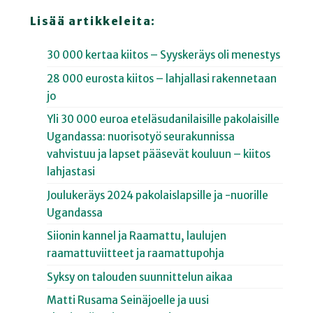
Lisää artikkeleita:
30 000 kertaa kiitos – Syyskeräys oli menestys
28 000 eurosta kiitos – lahjallasi rakennetaan
jo
Yli 30 000 euroa eteläsudanilaisille pakolaisille
Ugandassa: nuorisotyö seurakunnissa
vahvistuu ja lapset pääsevät kouluun – kiitos
lahjastasi
Joulukeräys 2024 pakolaislapsille ja -nuorille
Ugandassa
Siionin kannel ja Raamattu, laulujen
raamattuviitteet ja raamattupohja
Syksy on talouden suunnittelun aikaa
Matti Rusama Seinäjoelle ja uusi