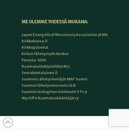
ME OLEMME YHDESSÄ MUKANA:
Japan Evangelical Missionary Association JEMA
Kirkkokansa.fi
Kirkkopalvelut
Kirkon lähetystyön keskus
Perusta-lehti
Raamatunlukijainliitto RLL
Seurakuntalainen.fi
Suomen Lähetyslentäjät MAF Suomi
Suomen lähetysneuvosto SLN
Suomen teologinen instituutti STI ry
Wycliffe Raamatunkääntäjät ry