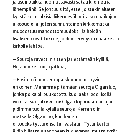
ja asuinpaikka huomattavasti sataa kilometriä
lähempänä. Se johtuu siitä, ettei joistakin alueen
kylistä kulje julkisia liikennevälineitä kouluaikojen
ulkopuolella, joten sunnuntainen kirkkomatka
muodostuu mahdottomuudeksi. Ja heidän
lisäkseen ovat toki ne, joiden terveys ei enää kestä
kirkolle lähtöä.
– Seuroja ruvettiin sitten järjestämään kylillä,
Hujanen kertoo ja jatkaa,
– Ensimmäinen seurapaikkamme oli hyvin
erikoinen. Menimme pitämään seuroja Olgan luo,
jonka poika oli puukotettu kuoliaaksi edellisellä
viikolla. Sen jälkeen me Olgan loppuelämän ajan
pidimme tuolla kylällä seuroja. Kerran olin
matkalla Olgan luo, kun hänen
ortodoksityttärensä tuli vastaan. Tytär kertoi
äidin hiljattain sanoneen kuolevansa, mutta tytär