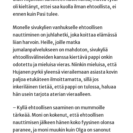
oli kieltänyt, ettei saa kuolla ilman ehtoollista, ei
ennen kuin Pasi tulee.
Monelle sivukylien vanhukselle ehtoollisen
nauttiminen on juhlahetki, joka koittaa elämässä
liian harvoin. Heille, joille matka
jumalanpalvelukseen on mahdoton, sivukyliä
ehtoollisvälineiden kanssa kiertävä pappi onkin
odotettu ja mieluisa vieras. Niinkin mieluisa, että
Hujanen pyrkii yleensä vierailemaan asiasta kovin
paljoa etukäteen ilmoittamatta, sillä jos
inkeriläinen tietää, että pappi on tulossa, haluaa
hän usein tarjota aterian vieraalleen.
– Kyllä ehtoollisen saaminen on mummoille
tärkeää. Moni on kokenut, että ehtoollisen
nauttimisen jälkeen hänen koko fyysinen olonsa
paranee, ja moni muukin kuin Olga on sanonut