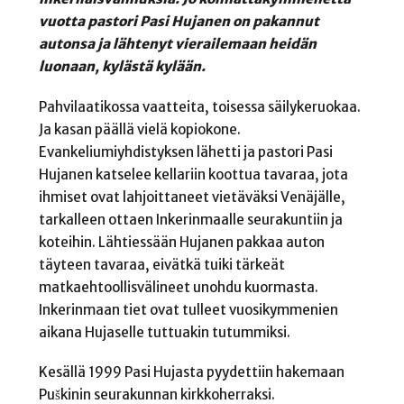
vuotta pastori Pasi Hujanen on pakannut
autonsa ja lähtenyt vierailemaan heidän
luonaan, kylästä kylään.
Pahvilaatikossa vaatteita, toisessa säilykeruokaa.
Ja kasan päällä vielä kopiokone.
Evankeliumiyhdistyksen lähetti ja pastori Pasi
Hujanen katselee kellariin koottua tavaraa, jota
ihmiset ovat lahjoittaneet vietäväksi Venäjälle,
tarkalleen ottaen Inkerinmaalle seurakuntiin ja
koteihin. Lähtiessään Hujanen pakkaa auton
täyteen tavaraa, eivätkä tuiki tärkeät
matkaehtoollisvälineet unohdu kuormasta.
Inkerinmaan tiet ovat tulleet vuosikymmenien
aikana Hujaselle tuttuakin tutummiksi.
Kesällä 1999 Pasi Hujasta pyydettiin hakemaan
Puškinin seurakunnan kirkkoherraksi.