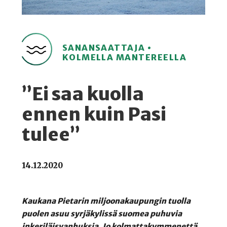
SANANSAATTAJA •
KOLMELLA MANTEREELLA
”Ei saa kuolla
ennen kuin Pasi
tulee”
14.12.2020
Kaukana Pietarin miljoonakaupungin tuolla
puolen asuu syrjäkylissä suomea puhuvia
inkeriläisvanhuksia. Jo kolmattakymmenettä