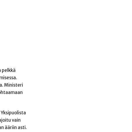
n pelkkä
amisessa.
. Ministeri
 kohtaamaan
Yksipuolista
ajoitu vain
 ääriin asti.