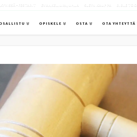
KYVISSÄ -FESTARIT
EVANKELIUMIJUHLA
SLEYN KAUPPA
BIBLE TO
OSALLISTU
OPISKELE
OSTA
OTA YHTEYTTÄ