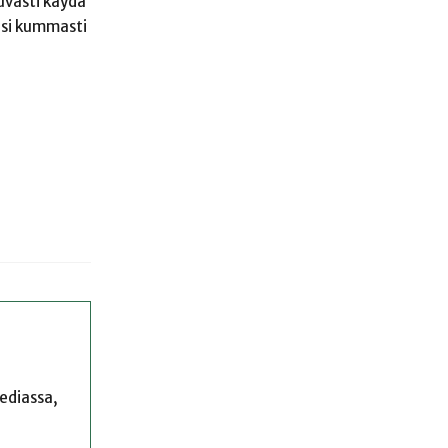
tuvasti käydä
uisi kummasti
mediassa,