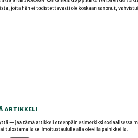
 edustaja Niilo Räsäsen kansanedustajapuolison ei tarvitsisi tois
mista, joita hän ei todistettavasti ole koskaan sanonut, vahvist
Ä ARTIKKELI
yyttä — jaa tämä artikkeli eteenpäin esimerkiksi sosiaalisessa 
 tulostamalla se ilmoitustaululle alla olevilla painikkeilla.