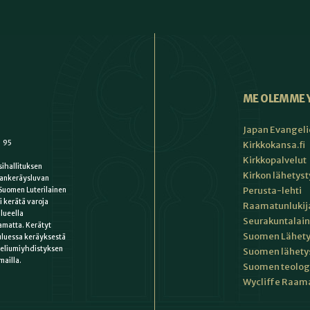
ME OLEMME 
Japan Evangeli
1 95
Kirkkokansa.fi
Kirkkopalvelut
ihallituksen
Kirkon lähetys
ankeräysluvan
Perusta-lehti
Suomen Luterilainen
i kerätä varoja
Raamatunlukija
lueella
Seurakuntalain
matta. Kerätyt
Suomen Lähety
uluessa keräyksestä
keliumiyhdistyksen
Suomen lähety
mailla.
Suomen teologin
Wycliffe Raama