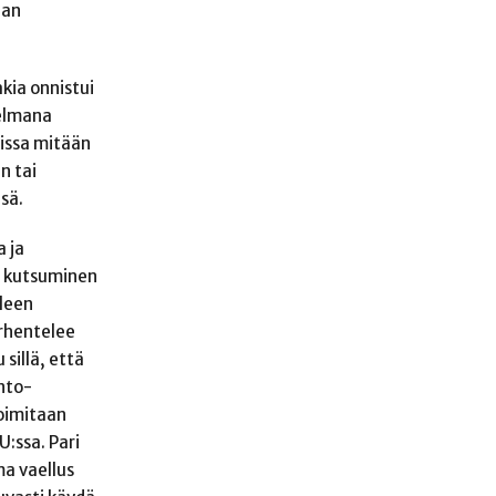
aan
akia onnistui
gelmana
eissa mitään
n tai
sä.
a ja
n kutsuminen
lleen
ärhentelee
 sillä, että
into-
toimitaan
:ssa. Pari
ma vaellus