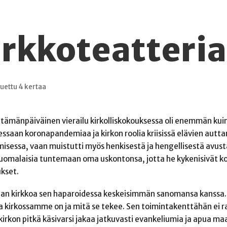
kirkkoteatteria
uettu 4 kertaa
n tämänpäiväinen vierailu kirkolliskokouksessa oli enemmän kui
eessaan koronapandemiaa ja kirkon roolia kriisissä elävien autt
misessa, vaan muistutti myös henkisestä ja hengellisestä avusta
 suomalaisia tuntemaan oma uskontonsa, jotta he kykenisivät
kset.
maan kirkkoa sen haparoidessa keskeisimmän sanomansa kanssa. 
jota kirkossamme on ja mitä se tekee. Sen toimintakenttähän ei r
irkon pitkä käsivarsi jakaa jatkuvasti evankeliumia ja apua maan