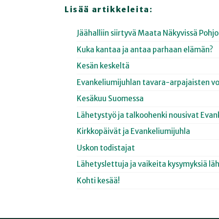
Lisää artikkeleita:
Jäähalliin siirtyvä Maata Näkyvissä Poh
Kuka kantaa ja antaa parhaan elämän?
Kesän keskeltä
Evankeliumijuhlan tavara-arpajaisten vo
Kesäkuu Suomessa
Lähetystyö ja talkoohenki nousivat Evan
Kirkkopäivät ja Evankeliumijuhla
Uskon todistajat
Lähetyslettuja ja vaikeita kysymyksiä lä
Kohti kesää!