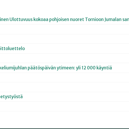
joinen Ulottuvuus kokoaa pohjoisen nuoret Tornioon Jumalan san
ittoluettelo
keliumijuhlan päätöspäivän ytimeen: yli 12 000 käyntiä
hetystyöstä