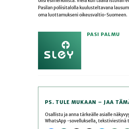
olisi esimerkillistä. Vielä kun täällä istuvan
Pasilan poliisitalolla kuulusteltavana lausu
oma luottamukseni oikeusvaltio-Suomeen.
PASI PALMU
PS. TULE MUKAAN – JAA TÄM
Osallistu ja anna tärkeälle asialle näkyv
WhatsApp -sovelluksella, tekstiviestinä tai