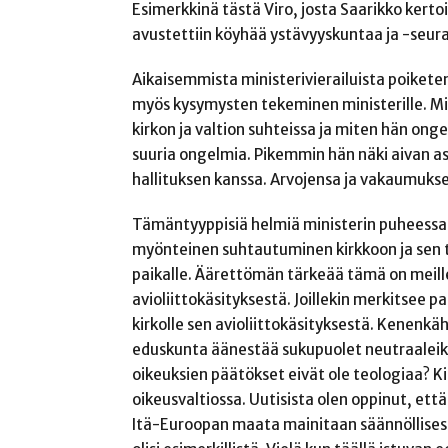
Esimerkkinä tästä Viro, josta Saarikko kert
avustettiin köyhää ystävyyskuntaa ja -seur
Aikaisemmista ministerivierailuista poiketen 
myös kysymysten tekeminen ministerille. Min
kirkon ja valtion suhteissa ja miten hän onge
suuria ongelmia. Pikemmin hän näki aivan asi
hallituksen kanssa. Arvojensa ja vakaumuksen
Tämäntyyppisiä helmiä ministerin puheessa iha
myönteinen suhtautuminen kirkkoon ja sen 
paikalle. Äärettömän tärkeää tämä on meille ki
avioliittokäsityksestä. Joillekin merkitsee p
kirkolle sen avioliittokäsityksestä. Kenenkähä
eduskunta äänestää sukupuolet neutraaleiksi? 
oikeuksien päätökset eivät ole teologiaa? K
oikeusvaltiossa. Uutisista olen oppinut, et
Itä-Euroopan maata mainitaan säännöllisesti