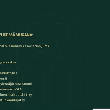
YHDESSÄ MUKANA:
cal Missionary Association JEMA
työn keskus
inliitto RLL
en.fi
slentäjät MAF Suomi
sneuvosto SLN
en instituutti STI ry
tunkääntäjät ry