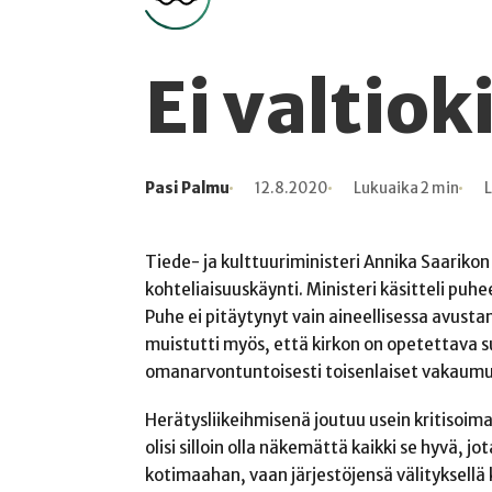
Ei valtio
Pasi Palmu
12.8.2020
Lukuaika 2 min
L
Kirjoittaja
Julkaistu
Lukuaika
Lukukertoja
Tiede- ja kulttuuriministeri Annika Saariko
kohteliaisuuskäynti. Ministeri käsitteli puh
Puhe ei pitäytynyt vain aineellisessa avusta
muistutti myös, että kirkon on opetettava
omanarvontuntoisesti toisenlaiset vakaumu
Herätysliikeihmisenä joutuu usein kritisoi
olisi silloin olla näkemättä kaikki se hyvä, 
kotimaahan, vaan järjestöjensä välityksellä k