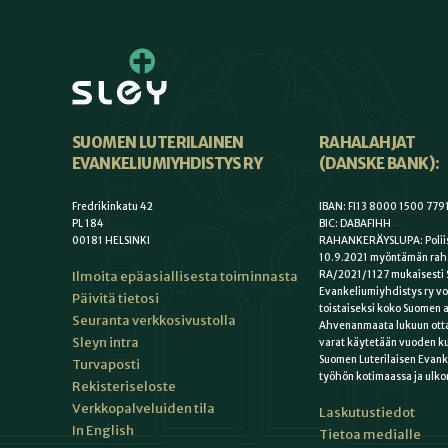
SUOMEN LUTERILAINEN
RAHALAHJAT
EVANKELIUMIYHDISTYS RY
(DANSKE BANK):
Fredrikinkatu 42
IBAN: FI13 8000 1500 779
PL 184
BIC: DABAFIHH
00181 HELSINKI
RAHANKERÄYSLUPA: Poliis
10.9.2021 myöntämän rah
Ilmoita epäasiallisesta toiminnasta
RA/2021/1127 mukaisesti 
Evankeliumiyhdistys ry vo
Päivitä tietosi
toistaiseksi koko Suomen a
Seuranta verkkosivustolla
Ahvenanmaata lukuun otta
Sleyn intra
varat käytetään vuoden k
Suomen Luterilaisen Evan
Turvaposti
työhön kotimaassa ja ulko
Rekisteriseloste
Verkkopalveluiden tila
Laskutustiedot
In English
Tietoa medialle