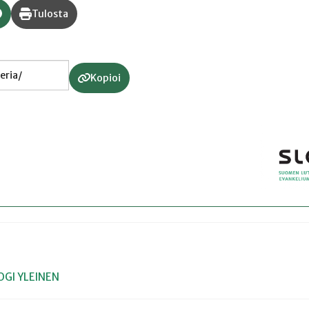
Tulosta
Kopioi
OGI
YLEINEN