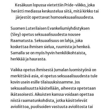
Kesäkuun lopussa vietettiin Pride-viikko, joka
herätti mediassa keskustelua siitä, mitä kirkko tai
järjestöt opettavat homoseksuaalisuudesta.
Suomen Luterilaisen Evankeliumiyhdistyksen
(Sley) opetus seksuaalisuudesta nousee
Raamatusta. Seksuaalisuus on lahja, joka
koskettaa ihmisen sielua, ruumista ja henkeä.
Samalla se on myös hyvin henkilökohtaista,
herkkää ja haurasta.
Vaikka opetus ihmisestä Jumalan luomistyönä on
merkittävä asia, ei opetus seksuaalisuudesta tule
kovin usein esille tilaisuuksissamme. Jos
seksuaalisuutta käsitellään, aiheesta opetetaan
ikätasoisesti. Aikuisten kanssa voidaan opettaa
niistä raamatunkohdista, jotka käsittelevät
avioliittoa, puolisoiden vastuuta aviolitosta tai