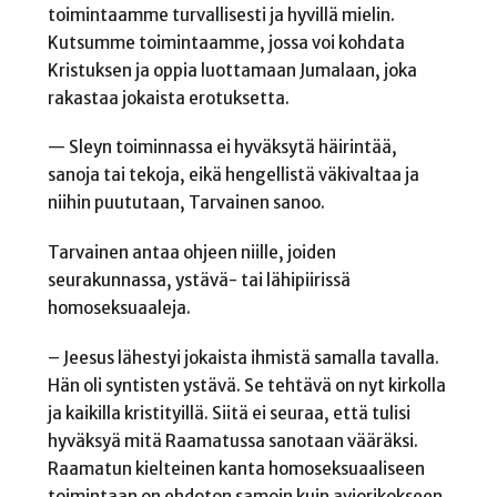
toimintaamme turvallisesti ja hyvillä mielin.
Kutsumme toimintaamme, jossa voi kohdata
Kristuksen ja oppia luottamaan Jumalaan, joka
rakastaa jokaista erotuksetta.
— Sleyn toiminnassa ei hyväksytä häirintää,
sanoja tai tekoja, eikä hengellistä väkivaltaa ja
niihin puututaan, Tarvainen sanoo.
Tarvainen antaa ohjeen niille, joiden
seurakunnassa, ystävä- tai lähipiirissä
homoseksuaaleja.
– Jeesus lähestyi jokaista ihmistä samalla tavalla.
Hän oli syntisten ystävä. Se tehtävä on nyt kirkolla
ja kaikilla kristityillä. Siitä ei seuraa, että tulisi
hyväksyä mitä Raamatussa sanotaan vääräksi.
Raamatun kielteinen kanta homoseksuaaliseen
toimintaan on ehdoton samoin kuin aviorikokseen.