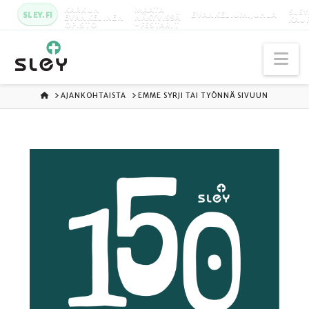
KARKUN
MAATA
SLEY
SLEY.FI
EVANKELIUMIJUHLA
EVANKELINEN
NÄKYVISSÄ
KAU
OPISTO
-FESTARIT
Na
ETUSIVU
AJANKOHTAISTA
EMME SYRJI TAI TYÖNNÄ SIVUUN