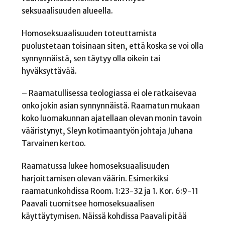
seksuaalisuuden alueella.
Homoseksuaalisuuden toteuttamista
puolustetaan toisinaan siten, että koska se voi olla
synnynnäistä, sen täytyy olla oikein tai
hyväksyttävää.
– Raamatullisessa teologiassa ei ole ratkaisevaa
onko jokin asian synnynnäistä. Raamatun mukaan
koko luomakunnan ajatellaan olevan monin tavoin
vääristynyt, Sleyn kotimaantyön johtaja Juhana
Tarvainen kertoo.
Raamatussa lukee homoseksuaalisuuden
harjoittamisen olevan väärin. Esimerkiksi
raamatunkohdissa Room. 1:23-32 ja 1. Kor. 6:9-11
Paavali tuomitsee homoseksuaalisen
käyttäytymisen. Näissä kohdissa Paavali pitää