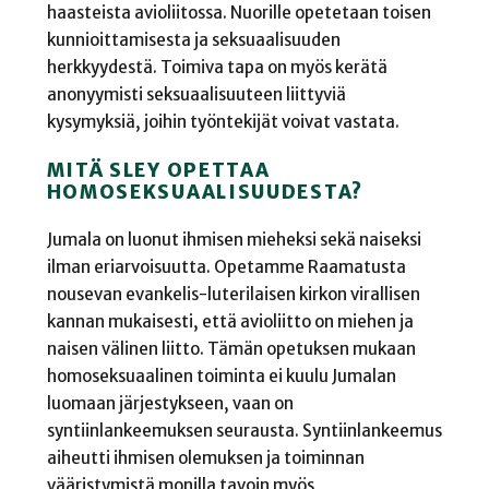
haasteista avioliitossa. Nuorille opetetaan toisen
kunnioittamisesta ja seksuaalisuuden
herkkyydestä. Toimiva tapa on myös kerätä
anonyymisti seksuaalisuuteen liittyviä
kysymyksiä, joihin työntekijät voivat vastata.
MITÄ SLEY OPETTAA
HOMOSEKSUAALISUUDESTA?
Jumala on luonut ihmisen mieheksi sekä naiseksi
ilman eriarvoisuutta. Opetamme Raamatusta
nousevan evankelis-luterilaisen kirkon virallisen
kannan mukaisesti, että avioliitto on miehen ja
naisen välinen liitto. Tämän opetuksen mukaan
homoseksuaalinen toiminta ei kuulu Jumalan
luomaan järjestykseen, vaan on
syntiinlankeemuksen seurausta. Syntiinlankeemus
aiheutti ihmisen olemuksen ja toiminnan
vääristymistä monilla tavoin myös