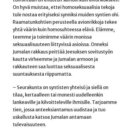
On hyvä muistaa, ettei homoseksuaalisia tekoja
tule nostaa erityiseksi synniksi muiden syntien ohi.
Raamatunkohtien perusteella avionrikkoja tekee
yhtä väärin kuin homosuhteessa elävä. Elämme,
teemme ja toimimme väärin monissa
seksuaalisuuteen liittyvissä asioissa. Onneksi
Jumalan rakkaus peittää Jeesuksen sovitustyön
kautta virheemme ja Jumalan armoon ja
rakkauteen saa luottaa seksuaalisesta
suuntauksesta riippumatta.
– Seurakunta on syntisten yhteisö ja siellä on
tilaa, kertaalleen tai monesti uudelleenkin
lankeaville ja kilvoitteleville ihmisille. Tarjoamme
tien, jossa anteeksiantamus uudistaa ja tuo
uskallusta katsoa Jumalan antamaan
tulevaisuuteen.