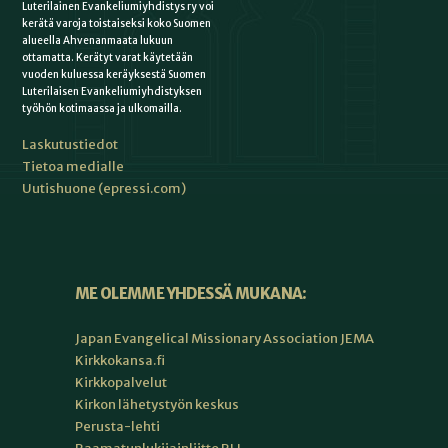
Luterilainen Evankeliumiyhdistys ry voi
kerätä varoja toistaiseksi koko Suomen
alueella Ahvenanmaata lukuun
ottamatta. Kerätyt varat käytetään
vuoden kuluessa keräyksestä Suomen
Luterilaisen Evankeliumiyhdistyksen
työhön kotimaassa ja ulkomailla.
Laskutustiedot
Tietoa medialle
Uutishuone (epressi.com)
ME OLEMME YHDESSÄ MUKANA:
Japan Evangelical Missionary Association JEMA
Kirkkokansa.fi
Kirkkopalvelut
Kirkon lähetystyön keskus
Perusta-lehti