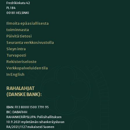
Fredrikinkatu 42
PL 184
00181 HELSINKI
Ilmoita epäasiallisesta
toiminnasta
Päivitä tietosi
Seuranta verkkosivustolla
Sleyn intra
Turvaposti
Rekisteriseloste
Verkkopalveluiden tila
In English
RAHALAHJAT
(DANSKE BANK):
IBAN: FI13 8000 1500 7791 95
BIC: DABAFIHH
RAHANKERÄYSLUPA: Poliisihallituksen
10.9.2021 myöntämän rahankeräysluvan
RA/2021/1127 mukaisesti Suomen