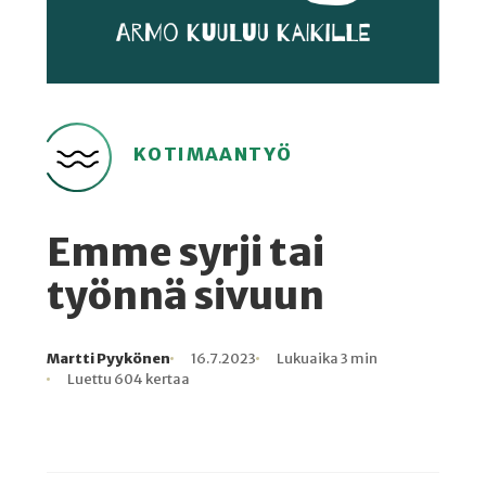
KOTIMAANTYÖ
Emme syrji tai
työnnä sivuun
Martti Pyykönen
16.7.2023
Lukuaika 3 min
Kirjoittaja
Julkaistu
Lukuaika
Lukukertoja
Luettu 604 kertaa