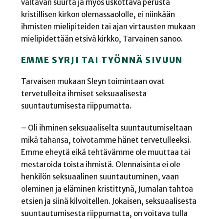
valtavan suurta ja myös uskottava perusta
kristillisen kirkon olemassaololle, ei niinkään
ihmisten mielipiteiden tai ajan virtausten mukaan
mielipidettään etsivä kirkko, Tarvainen sanoo.
EMME SYRJI TAI TYÖNNÄ SIVUUN
Tarvaisen mukaan Sleyn toimintaan ovat
tervetulleita ihmiset seksuaalisesta
suuntautumisesta riippumatta.
– Oli ihminen seksuaaliselta suuntautumiseltaan
mikä tahansa, toivotamme hänet tervetulleeksi.
Emme eheytä eikä tehtävämme ole muuttaa tai
mestaroida toista ihmistä. Olennaisinta ei ole
henkilön seksuaalinen suuntautuminen, vaan
oleminen ja eläminen kristittynä, Jumalan tahtoa
etsien ja siinä kilvoitellen. Jokaisen, seksuaalisesta
suuntautumisesta riippumatta, on voitava tulla