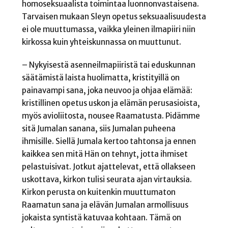
homoseksuaalista toimintaa luonnonvastaisena.
Tarvaisen mukaan Sleyn opetus seksuaalisuudesta
ei ole muuttumassa, vaikka yleinen ilmapiiri niin
kirkossa kuin yhteiskunnassa on muuttunut.
– Nykyisestä asenneilmapiiristä tai eduskunnan
säätämistä laista huolimatta, kristityillä on
painavampi sana, joka neuvoo ja ohjaa elämää:
kristillinen opetus uskon ja elämän perusasioista,
myös avioliitosta, nousee Raamatusta. Pidämme
sitä Jumalan sanana, siis Jumalan puheena
ihmisille. Siellä Jumala kertoo tahtonsa ja ennen
kaikkea sen mitä Hän on tehnyt, jotta ihmiset
pelastuisivat. Jotkut ajattelevat, että ollakseen
uskottava, kirkon tulisi seurata ajan virtauksia.
Kirkon perusta on kuitenkin muuttumaton
Raamatun sana ja elävän Jumalan armollisuus
jokaista syntistä katuvaa kohtaan. Tämä on