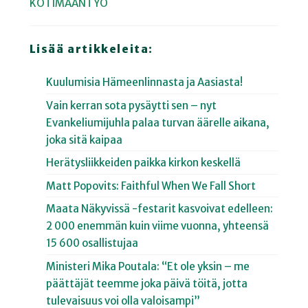
KOTIMAANTYÖ
Lisää artikkeleita:
Kuulumisia Hämeenlinnasta ja Aasiasta!
Vain kerran sota pysäytti sen – nyt
Evankeliumijuhla palaa turvan äärelle aikana,
joka sitä kaipaa
Herätysliikkeiden paikka kirkon keskellä
Matt Popovits: Faithful When We Fall Short
Maata Näkyvissä -festarit kasvoivat edelleen:
2 000 enemmän kuin viime vuonna, yhteensä
15 600 osallistujaa
Ministeri Mika Poutala: “Et ole yksin – me
päättäjät teemme joka päivä töitä, jotta
tulevaisuus voi olla valoisampi”