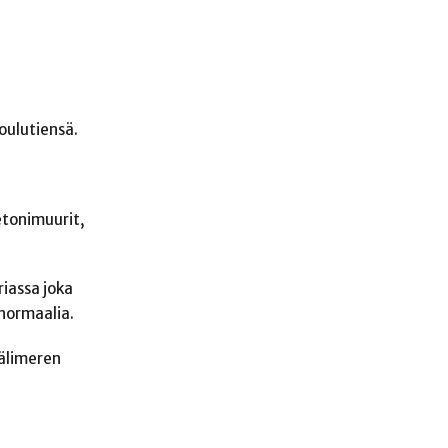
oulutiensä.
etonimuurit,
riassa joka
 normaalia.
Välimeren