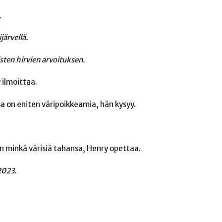
.
järvellä.
isten hirvien arvoituksen
.
 ilmoittaa.
sa on eniten väripoikkeamia, hän kysyy.
an minkä värisiä tahansa, Henry opettaa.
2023.