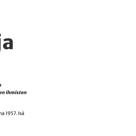
ja
s
en ihmisten
a 1957. Isä