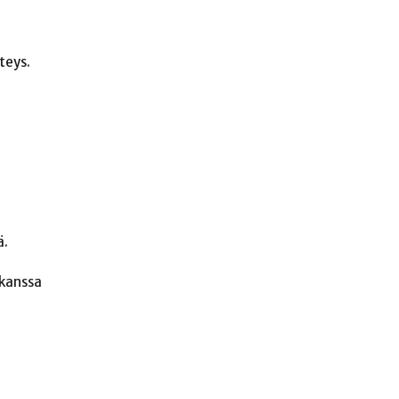
teys.
ä.
 kanssa