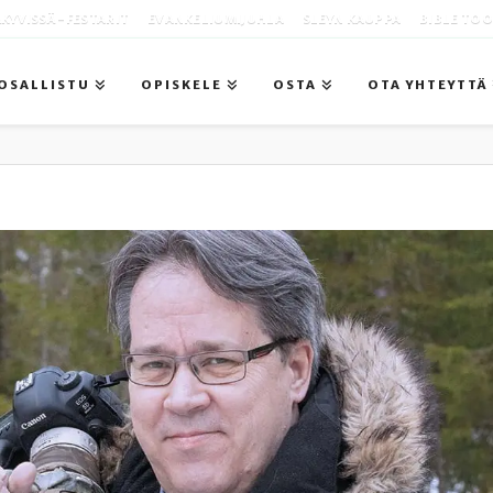
KYVISSÄ -FESTARIT
EVANKELIUMIJUHLA
SLEYN KAUPPA
BIBLE TO
OSALLISTU
OPISKELE
OSTA
OTA YHTEYTTÄ