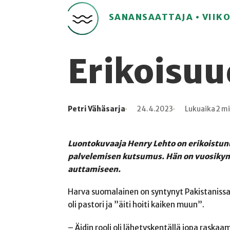
SANANSAATTAJA • VIIK
Erikoisuu
Petri Vähäsarja
24.4.2023
Lukuaika 2 m
Kirjoittaja
Julkaistu
Lukuaika
Lukukertoja
Luontokuvaaja Henry Lehto on erikoistunu
palvelemisen kutsumus. Hän on vuosikym
auttamiseen.
Harva suomalainen on syntynyt Pakistanissa
oli pastori ja ”äiti hoiti kaiken muun”.
– Äidin rooli oli lähetyskentällä jopa raskaam