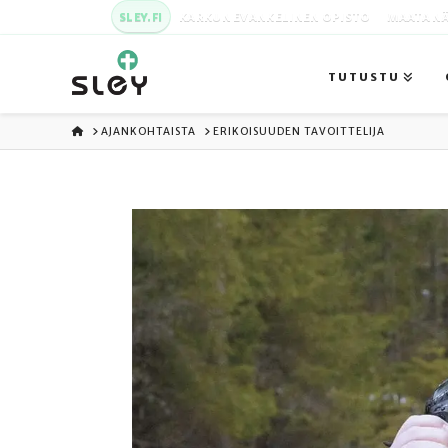
SLEY.FI
KARKUN EVANKELINEN OPISTO
MAATA NÄ
TUTUSTU
ETUSIVU
AJANKOHTAISTA
ERIKOISUUDEN TAVOITTELIJA