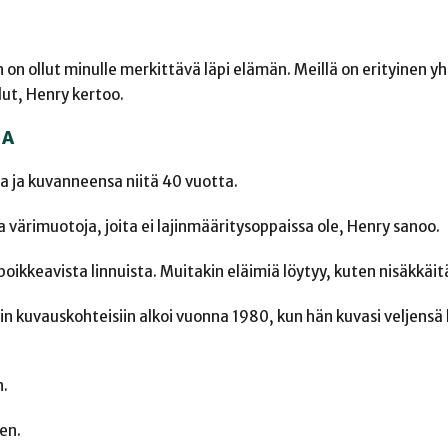
än on ollut minulle merkittävä läpi elämän. Meillä on erityinen yh
llut, Henry kertoo.
TA
a ja kuvanneensa niitä 40 vuotta.
a värimuotoja, joita ei lajinmääritysoppaissa ole, Henry sanoo.
poikkeavista linnuista. Muitakin eläimiä löytyy, kuten nisäkkäit
in kuvauskohteisiin alkoi vuonna 1980, kun hän kuvasi veljensä
n.
en.