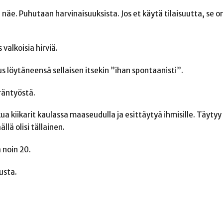
näe. Puhutaan harvinaisuuksista. Jos et käytä tilaisuutta, se on
alkoisia hirviä.
us löytäneensä sellaisen itsekin ”ihan spontaanisti”.
räntyöstä.
kua kiikarit kaulassa maaseudulla ja esittäytyä ihmisille. Täytyy
ällä olisi tällainen.
 noin 20.
usta.