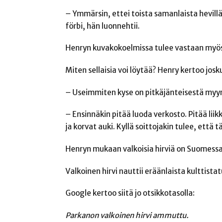
– Ymmärsin, ettei toista samanlaista hevillä 
förbi, hän luonnehtii.
Henryn kuvakokoelmissa tulee vastaan myös v
Miten sellaisia voi löytää? Henry kertoo josk
– Useimmiten kyse on pitkäjänteisestä myy
– Ensinnäkin pitää luoda verkosto. Pitää liik
ja korvat auki. Kyllä soittojakin tulee, että tä
Henryn mukaan valkoisia hirviä on Suomessa
Valkoinen hirvi nauttii eräänlaista kulttistat
Google kertoo siitä jo otsikkotasolla:
Parkanon valkoinen hirvi ammuttu
.