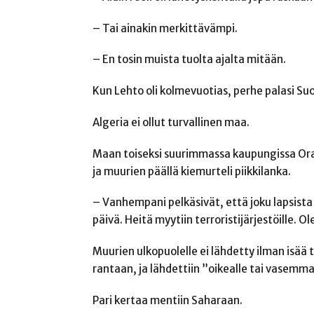
– Tai ainakin merkittävämpi.
– En tosin muista tuolta ajalta mitään.
Kun Lehto oli kolmevuotias, perhe palasi Su
Algeria ei ollut turvallinen maa.
Maan toiseksi suurimmassa kaupungissa Oran
ja muurien päällä kiemurteli piikkilanka.
– Vanhempani pelkäsivät, että joku lapsista 
päivä. Heitä myytiin terroristijärjestöille. O
Muurien ulkopuolelle ei lähdetty ilman isää 
rantaan, ja lähdettiin ”oikealle tai vasemma
Pari kertaa mentiin Saharaan.