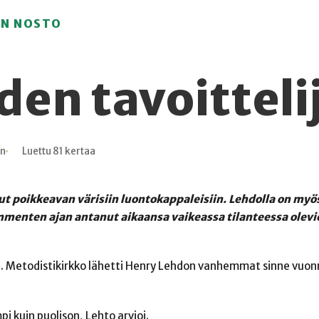
ON NOSTO
den tavoitteli
in
Luettu 81 kertaa
t poikkeavan värisiin luontokappaleisiin. Lehdolla on myö
menten ajan antanut aikaansa vaikeassa tilanteessa olevi
. Metodistikirkko lähetti Henry Lehdon vanhemmat sinne vuonn
pi kuin puolison, Lehto arvioi.