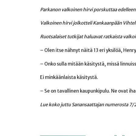
Parkanon valkoinen hirvi porskuttaa edelleen
Valkoinen hirvi
jolkotteli Kankaanpään Vihteli
Ruotsalaiset tutkijat haluavat ratkaista valko
– Olen itse nähnyt näitä 13 eri yksilöä, Henry
– Onko sulla mitään käsitystä, missä linnuis
Ei minkäänlaista käsitystä.
– Se on tavallinen kaupunkipulu. Ne ovat ih
Lue koko juttu Sanansaattajan numerosta 7/