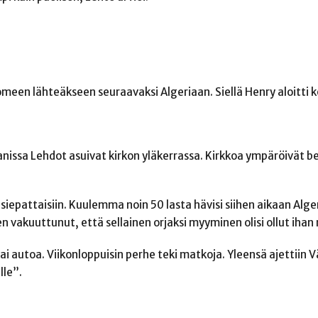
omeen lähteäkseen seuraavaksi Algeriaan. Siellä Henry aloitti k
issa Lehdot asuivat kirkon yläkerrassa. Kirkkoa ympäröivät b
siepattaisiin. Kuulemma noin 50 lasta hävisi siihen aikaan Alge
len vakuuttunut, että sellainen orjaksi myyminen olisi ollut ihan
tai autoa. Viikonloppuisin perhe teki matkoja. Yleensä ajettiin 
lle”.