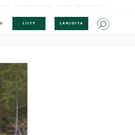
OLBOX
SLEYN NUORISOTYÖ
EVANKELISET OPISKELIJAT
LIITY
LAHJOITA