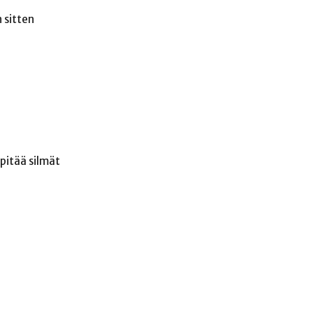
 sitten
 pitää silmät