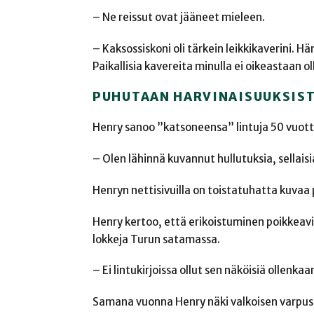
– Ne reissut ovat jääneet mieleen.
– Kaksossiskoni oli tärkein leikkikaverini. H
Paikallisia kavereita minulla ei oikeastaan o
PUHUTAAN HARVINAISUUKSIS
Henry sanoo ”katsoneensa” lintuja 50 vuott
– Olen lähinnä kuvannut hullutuksia, sellaisi
Henryn nettisivuilla on toistatuhatta kuvaa 
Henry kertoo, että erikoistuminen poikkeavi
lokkeja Turun satamassa.
– Ei lintukirjoissa ollut sen näköisiä ollenkaa
Samana vuonna Henry näki valkoisen varpus