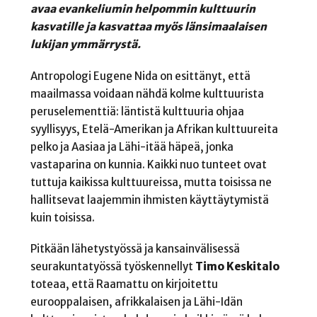
avaa evankeliumin helpommin kulttuurin
kasvatille ja kasvattaa myös länsimaalaisen
lukijan ymmärrystä.
Antropologi Eugene Nida
on esittänyt, että
maailmassa voidaan nähdä kolme kulttuurista
peruselementtiä: läntistä kulttuuria ohjaa
syyllisyys, Etelä-Amerikan ja Afrikan kulttuureita
pelko ja Aasiaa ja Lähi-itää häpeä, jonka
vastaparina on kunnia. Kaikki nuo tunteet ovat
tuttuja kaikissa kulttuureissa, mutta toisissa ne
hallitsevat laajemmin ihmisten käyttäytymistä
kuin toisissa.
Pitkään lähetystyössä ja kansainvälisessä
seurakuntatyössä työskennellyt
Timo Keskitalo
toteaa, että Raamattu on kirjoitettu
eurooppalaisen, afrikkalaisen ja Lähi-Idän