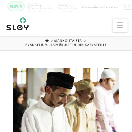
KARKUN
MAATA
SLEY
SLEY.FI
EVANKELIUMIJUHLA
EVANKELINEN
NÄKYVISSÄ
KAU
OPISTO
-FESTARIT
Na
ETUSIVU
AJANKOHTAISTA
EVANKELIUMI HÄPEÄKULTTUURIN KASVATEILLE