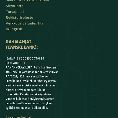
Seuranta verkkosivustolla
Sleyn intra
Turvaposti
Rekisteriseloste
Verkkopalveluiden tila
In English
RAHALAHJAT
(DANSKE BANK):
IBAN: FI13 8000 1500 7791 95
BIC: DABAFIHH
RAHANKERÄYSLUPA: Poliisihallituksen
10.9.2021 myöntämän rahankeräysluvan
RA/2021/1127 mukaisesti Suomen
Luterilainen Evankeliumiyhdistys ry voi
kerätä varoja toistaiseksi koko Suomen
alueella Ahvenanmaata lukuun
ottamatta. Kerätyt varat käytetään
vuoden kuluessa keräyksestä Suomen
Luterilaisen Evankeliumiyhdistyksen
työhön kotimaassa ja ulkomailla.
Laskutustiedot