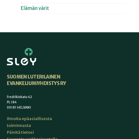
Elämän värit
SUOMEN LUTERILAINEN
EVANKELIUMIYHDISTYS RY
Fredrikinkatu 42
PL 184
00181 HELSINKI
Ilmoita epäasiallisesta
toiminnasta
Päivitä tietosi