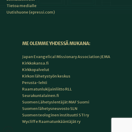
Tietoa medialle
Uutishuone (epressi.com)
ME OLEMME YHDESSÄ MUKANA:
Japan Evangelical Missionary Association JEMA
Kirkkokansa.fi
Kirkkopalvelut
Kirkon lähetystyön keskus
Perusta-lehti
Raamatunlukijainliitto RLL
Seurakuntalainen.fi
Suomen Lähetyslentäjät MAF Suomi
Suomen lähetysneuvosto SLN
Suomen teologinen instituutti STI ry
Wycliffe Raamatunkääntäjät ry