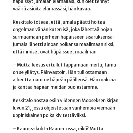
häpäissyt Jumalan elämälläsi, kun olet tehnyt
vääriä asioita elämässäsi, hän kuvaa.
Keskitalo toteaa, että Jumala päätti hoitaa
ongelman vähän kuten isä, joka lähettää pojan
surmaamaan perheen häpäisseen sisaruksensa:
Jumala lähetti ainoan poikansa maailmaan siksi,
että ihmiset ovat häpäisseet maailman.
– Mutta Jeesus ei tullut tappamaan meitä, tämä
on se yllätys. Päinvastoin. Hän tuli ottamaan
aiheuttamamme häpeän päällensä. Hän maksaa
ja kantaa häpeän meidän puolestamme.
Keskitalo nostaa esiin viidennen Mooseksen kirjan
luvun 21, jossa ohjeistetaan vanhempia viemään
uppiniskainen poika kivitettäväksi.
– Kaamea kohta Raamatussa, eikö? Mutta