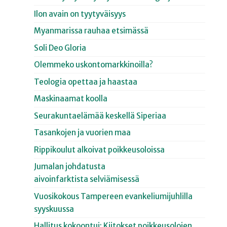
Ilon avain on tyytyväisyys
Myanmarissa rauhaa etsimässä
Soli Deo Gloria
Olemmeko uskontomarkkinoilla?
Teologia opettaa ja haastaa
Maskinaamat koolla
Seurakuntaelämää keskellä Siperiaa
Tasankojen ja vuorien maa
Rippikoulut alkoivat poikkeusoloissa
Jumalan johdatusta
aivoinfarktista selviämisessä
Vuosikokous Tampereen evankeliumijuhlilla
syyskuussa
Hallitus kokoontui: Kiitokset poikkeusolojen