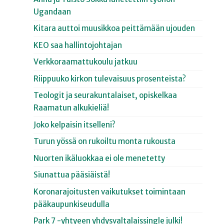
Ugandaan
Kitara auttoi muusikkoa peittämään ujouden
KEO saa hallintojohtajan
Verkkoraamattukoulu jatkuu
Riippuuko kirkon tulevaisuus prosenteista?
Teologit ja seurakuntalaiset, opiskelkaa
Raamatun alkukieliä!
Joko kelpaisin itselleni?
Turun yössä on rukoiltu monta rukousta
Nuorten ikäluokkaa ei ole menetetty
Siunattua pääsiäistä!
Koronarajoitusten vaikutukset toimintaan
pääkaupunkiseudulla
Park 7 -yhtyeen yhdysvaltalaissingle julki!