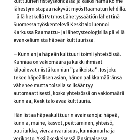
kulttuurien risteyskohdassa ja kaikki nämä kolme
lähestymistapaa näkyvät myös Raamatun lehdillä.
Tällä hetkellä Patmos Lähetyssäätiön lähettinä
Suomessa työskentelevä Keskitalo luennoi
Karkussa Raamattu- ja lähetysteologisilla päivillä
evankeliumista häpeän kulttuurissa.
– Kunnian ja häpeän kulttuuri toimii yhteisöissä.
Kunniaa on vakiomäärä ja kaikki ihmiset
kilpailevat niistä kunnian ”palikoista”. Jos joku
tekee häpeällisen asian, hänen palikkamääränsä
vähenee mutta toisella se lisääntyy
automaattisesti, koska yhteisössä on vakiomäärä
kunniaa, Keskitalo avaa kulttuuria.
Hän listaa häpeäkulttuurin avainsanoja: häpeä,
kunnia, maine, kasvot, peittäminen, yhteisö,
patriarkka, vieraanvaraisuus, kunniamurha ja
verikosto. Yksilökeskeisessä länsimaisessa