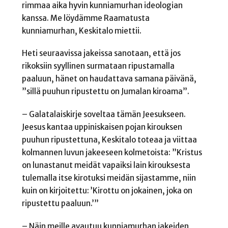
rimmaa aika hyvin kunniamurhan ideologian
kanssa. Me löydämme Raamatusta
kunniamurhan, Keskitalo miettii.
Heti seuraavissa jakeissa sanotaan, että jos
rikoksiin syyllinen surmataan ripustamalla
paaluun, hänet on haudattava samana päivänä,
”sillä puuhun ripustettu on Jumalan kiroama”.
– Galatalaiskirje soveltaa tämän Jeesukseen.
Jeesus kantaa uppiniskaisen pojan kirouksen
puuhun ripustettuna, Keskitalo toteaa ja viittaa
kolmannen luvun jakeeseen kolmetoista: ”Kristus
on lunastanut meidät vapaiksi lain kirouksesta
tulemalla itse kirotuksi meidän sijastamme, niin
kuin on kirjoitettu: ’Kirottu on jokainen, joka on
ripustettu paaluun.’”
– Näin meille avautuu kunniamurhan jakeiden