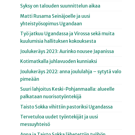
Syksy on talouden suunnittelun aikaa
Matti Rusama Seinäjoelle ja uusi
yhteistyösopimus Ugandaan
Työ jatkuu Ugandassa ja Virossa sekä muita
kuulumisia hallituksen kokouksesta
Joulukeräys 2023: Aurinko nousee Japanissa
Kotimatkalla juhlavuoden kunniaksi
Joulukeräys 2022: anna joululahja – sytytä valo
pimeään
Suuri lahjoitus Keski-Pohjanmaalla: alueelle
palkataan nuorisotyöntekijä
Taisto Sokka vihittiin pastoriksi Ugandassa
Tervetuloa uudet työntekijät ja uusi
messuyhteisö
Anna ja Taisto Sokka lähetettiin työhön