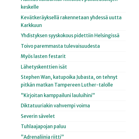
keskelle
Kevätkeräyksellä rakennetaan yhdessä uutta
Karkkuun
Yhdistyksen syyskokous pidettiin Helsingissä
Toivo paremmasta tulevaisuudesta
Myös lasten festarit
Lähetyskenttien isät
Stephen Wan, katupoika Jubasta, on tehnyt
pitkän matkan Tampereen Luther-talolle
”Kirjoitan kamppailuni lauluihini”
Diktatuuriakin vahvempi voima
Severin sävelet
Tuhlaajapojan paluu
”Adrenaliinia riitti”