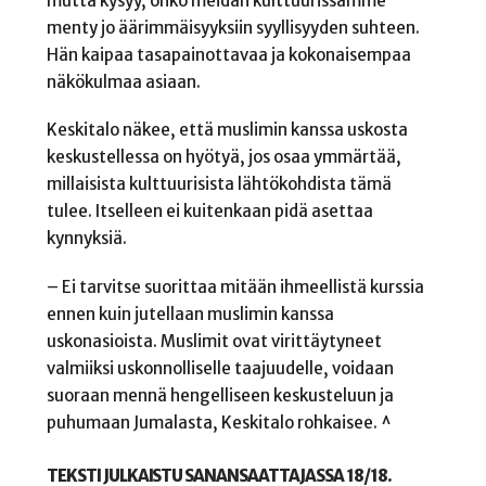
mutta kysyy, onko meidän kulttuurissamme
menty jo äärimmäisyyksiin syyllisyyden suhteen.
Hän kaipaa tasapainottavaa ja kokonaisempaa
näkökulmaa asiaan.
Keskitalo näkee, että muslimin kanssa uskosta
keskustellessa on hyötyä, jos osaa ymmärtää,
millaisista kulttuurisista lähtökohdista tämä
tulee. Itselleen ei kuitenkaan pidä asettaa
kynnyksiä.
– Ei tarvitse suorittaa mitään ihmeellistä kurssia
ennen kuin jutellaan muslimin kanssa
uskonasioista. Muslimit ovat virittäytyneet
valmiiksi uskonnolliselle taajuudelle, voidaan
suoraan mennä hengelliseen keskusteluun ja
puhumaan Jumalasta, Keskitalo rohkaisee. ^
TEKSTI JULKAISTU SANANSAATTAJASSA 18/18.