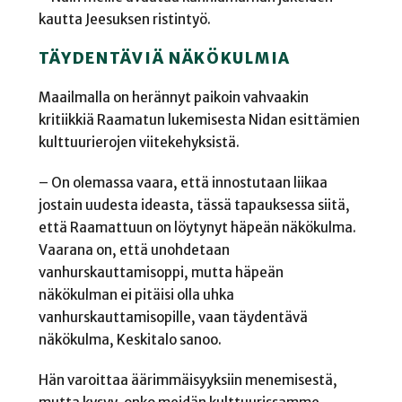
kautta Jeesuksen ristintyö.
TÄYDENTÄVIÄ NÄKÖKULMIA
Maailmalla on herännyt paikoin vahvaakin
kritiikkiä Raamatun lukemisesta Nidan esittämien
kulttuurierojen viitekehyksistä.
– On olemassa vaara, että innostutaan liikaa
jostain uudesta ideasta, tässä tapauksessa siitä,
että Raamattuun on löytynyt häpeän näkökulma.
Vaarana on, että unohdetaan
vanhurskauttamisoppi, mutta häpeän
näkökulman ei pitäisi olla uhka
vanhurskauttamisopille, vaan täydentävä
näkökulma, Keskitalo sanoo.
Hän varoittaa äärimmäisyyksiin menemisestä,