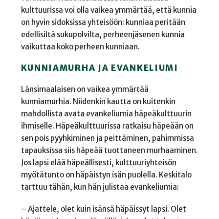
kulttuurissa voi olla vaikea ymmärtää, että kunnia
on hyvin sidoksissa yhteisöön: kunniaa peritään
edellisiltä sukupolvilta, perheenjäsenen kunnia
vaikuttaa koko perheen kunniaan.
KUNNIAMURHA JA EVANKELIUMI
Länsimaalaisen on vaikea ymmärtää
kunniamurhia. Niidenkin kautta on kuitenkin
mahdollista avata evankeliumia häpeäkulttuurin
ihmiselle. Häpeäkulttuurissa ratkaisu häpeään on
sen pois pyyhkiminen ja peittäminen, pahimmissa
tapauksissa siis häpeää tuottaneen murhaaminen.
Jos lapsi elää häpeällisesti, kulttuuriyhteisön
myötätunto on häpäistyn isän puolella. Keskitalo
tarttuu tähän, kun hän julistaa evankeliumia:
– Ajattele, olet kuin isänsä häpäissyt lapsi. Olet