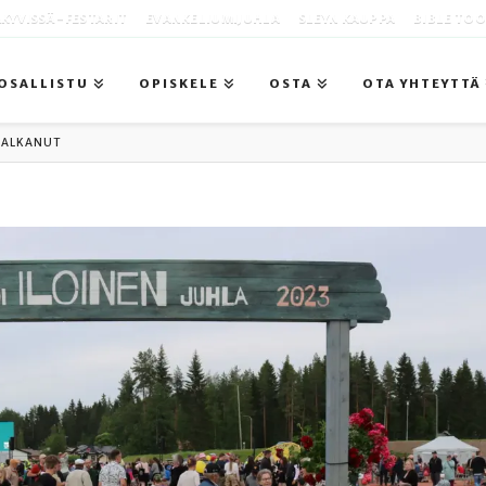
KYVISSÄ -FESTARIT
EVANKELIUMIJUHLA
SLEYN KAUPPA
BIBLE TO
OSALLISTU
OPISKELE
OSTA
OTA YHTEYTTÄ
 ALKANUT