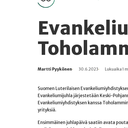
Evankeli
Toholammi
Martti Pyykönen
30.6.2023
Lukuaika 1 m
Kirjoittaja
Julkaistu
Lukuaika
Lukukertoja
Suomen Luterilaisen Evankeliumiyhdistyksen
Evankeliumijuhla järjestetään Keski-Pohjan
Evankeliumiyhdistyksen kanssa Toholammin 
yrityksiä.
Ensimmäinen juhlapäivä saatiin avata pouta