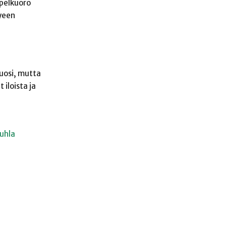
spelkuoro
yeen
vuosi, mutta
 iloista ja
uhla