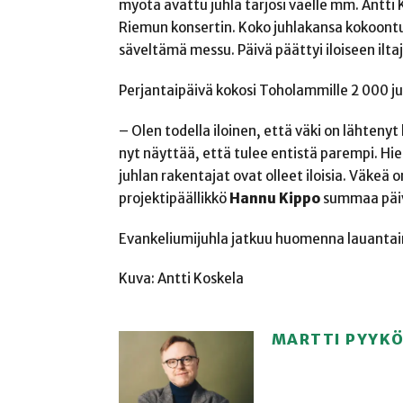
myötä avattu juhla tarjosi väelle mm. Antt
Riemun konsertin. Koko juhlakansa kokoon
säveltämä messu. Päivä päättyi iloiseen ilta
Perjantaipäivä kokosi Toholammille 2 000 ju
– Olen todella iloinen, että väki on lähtenyt
nyt näyttää, että tulee entistä parempi. Hieno
juhlan rakentajat ovat olleet iloisia. Väkeä 
projektipäällikkö
Hannu Kippo
summaa päi
Evankeliumijuhla jatkuu huomenna lauantai
Kuva: Antti Koskela
MARTTI PYYK