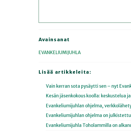
Avainsanat
EVANKELIUMIJUHLA
Lisää artikkeleita:
Vain kerran sota pysäytti sen – nyt Evank
Kesän jäsenkokous koolla: keskustelua ja 
Evankeliumijuhlan ohjelma, verkkolähety
Evankeliumijuhlan ohjelma on julkistett
Evankeliumijuhla Toholammilla on alkan