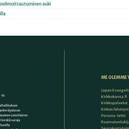
kooilmoittautuminen auki
lla
ME OLEMME 
Japan Evangeli
1 95
Kirkkokansa.fi
Kirkkopalvelut
ihallituksen
Kirkon lähetys
ankeräysluvan
Perusta-lehti
Suomen Luterilainen
i kerätä varoja
Raamatunlukija
lueella
Seurakuntalain