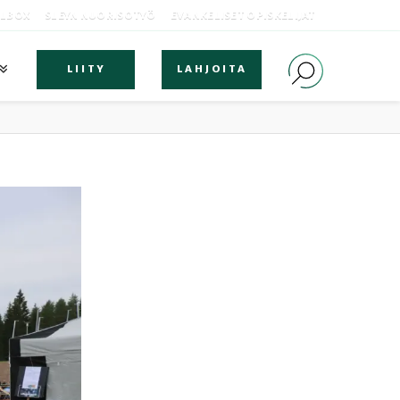
OLBOX
SLEYN NUORISOTYÖ
EVANKELISET OPISKELIJAT
LIITY
LAHJOITA