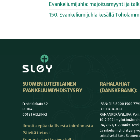
Evankeliumijuhla: majoitusmyynti ja tal
150. Evankeliumijuhla kesällä Toholammi
SUOMEN LUTERILAINEN
RAHALAHJAT
EVANKELIUMIYHDISTYS RY
(DANSKE BANK):
Fredrikinkatu 42
IBAN: FI13 8000 1500 779
PL 184
BIC: DABAFIHH
00181 HELSINKI
RAHANKERÄYSLUPA: Poliis
10.9.2021 myöntämän rah
Ilmoita epäasiallisesta toiminnasta
RA/2021/1127 mukaisesti 
Evankeliumiyhdistys ry vo
Päivitä tietosi
toistaiseksi koko Suomen a
Seuranta verkkosivustolla