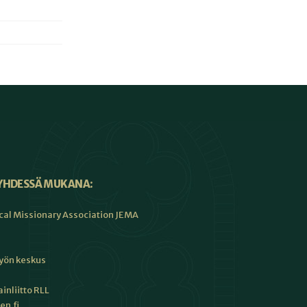
YHDESSÄ MUKANA:
cal Missionary Association JEMA
työn keskus
inliitto RLL
en.fi