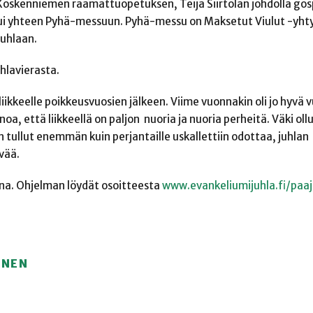
i Koskenniemen raamattuopetuksen, Teija Siirtolan johdolla go
tui yhteen Pyhä-messuun. Pyhä-messu on Maksetut Viulut -yht
juhlaan.
hlavierasta.
 liikkeelle poikkeusvuosien jälkeen. Viime vuonnakin oli jo hyvä 
a, että liikkeellä on paljon nuoria ja nuoria perheitä. Väki ollut
on tullut enemmän kuin perjantaille uskallettiin odottaa, juhlan
vää.
na. Ohjelman löydät osoitteesta
www.evankeliumijuhla.fi/paaj
ÖNEN