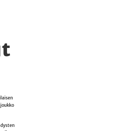
ut
laisen
 joukko
hdysten