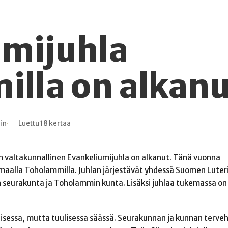
umijuhla
lla on alkan
in
Luettu 18 kertaa
 valtakunnallinen Evankeliumijuhla on alkanut. Tänä vuonna
maalla Toholammilla. Juhlan järjestävät yhdessä Suomen Luteri
seurakunta ja Toholammin kunta. Lisäksi juhlaa tukemassa on
isessa, mutta tuulisessa säässä. Seurakunnan ja kunnan terve