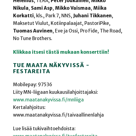
Helenius
, TERA,
Peter Joukainen
,
Mikko
Nikula
,
Sami Asp
,
Mikko Vaismaa
,
Miika
Korkatti
, kls., Park 7, NNS,
Juhani Tikkanen
,
Maksetut Viulut, Kotiinpalaajat, PastoriPike,
Tuomas Auvinen
, Eve ja Ossi, Pro Fide, The Road,
No Tune Brothers.
Klikkaa itsesi tästä mukaan konserttiin!
TUE MAATA NÄKYVISSÄ -
FESTAREITA
Mobilepay: 97536
Liity MN-liigaan kuukausilahjoittajaksi:
www.maatanakyvissa.fi/mnliiga
Kertalahjoitus:
www.maatanakyvissa.fi/taivaallinenlahja
Lue lisää tukivaihtoehdoista: