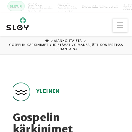
KARKUN
MAATA
SLEY
SLEY.FI
EVANKELIUMIJUHLA
EVANKELINEN
NÄKYVISSÄ
KAU
OPISTO
-FESTARIT
Na
ETUSIVU
AJANKOHTAISTA
GOSPELIN KÄRKINIMET YHDISTÄVÄT VOIMANSA JÄTTIKONSERTISSA
PERJANTAINA
YLEINEN
Gospelin
kärkinimet