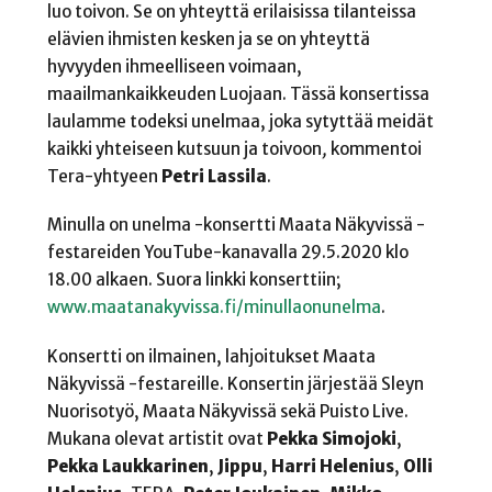
luo toivon. Se on yhteyttä erilaisissa tilanteissa
elävien ihmisten kesken ja se on yhteyttä
hyvyyden ihmeelliseen voimaan,
maailmankaikkeuden Luojaan. Tässä konsertissa
laulamme todeksi unelmaa, joka sytyttää meidät
kaikki yhteiseen kutsuun ja toivoon
,
kommentoi
Tera-yhtyeen
Petri Lassila
.
Minulla on unelma -konsertti Maata Näkyvissä -
festareiden YouTube-kanavalla 29.5.2020 klo
18.00 alkaen. Suora linkki konserttiin;
www.maatanakyvissa.fi/minullaonunelma
.
Konsertti on ilmainen, lahjoitukset Maata
Näkyvissä -festareille. Konsertin järjestää Sleyn
Nuorisotyö, Maata Näkyvissä sekä Puisto Live.
Mukana olevat artistit ovat
Pekka Simojoki
,
Pekka Laukkarinen
,
Jippu
,
Harri Helenius
,
Olli