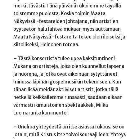
merkittävästi. Tänä päivänä rukoilemme täysillä
toistemme puolesta. Koska toimin Maata
Näkyvissä -festareiden johtajana, niin artistien
pyyteetön halu lähteä mukaan myös auttamaan
Maata Näkyvissä -festareita tekee olon iloiseksi ja
kiitolliseksi
,
Heinonen toteaa.
– Tästä konsertista tulee upea kaksituntinen!
Mukana on artisteja, joita olen kuunnellut lapsena
ja nuorena, ja jotka ovat aikoinaan sytyttäneet
minussa kipinän gospelmusiikin tekemiseen. Kun
tähän lisää meidät aktiiviset artistit, jotka tällä
hetkellä keikkailemme runsaasti, saadaan aikaan
varmasti ikimuistoinen spektaakkeli, Miika
Luomaranta kommentoi.
– Unelma yhteydestä on itse asiassa rukous. Se on
jotain, mitä Kristus itse toivoi seuraajilleen. Yhteys