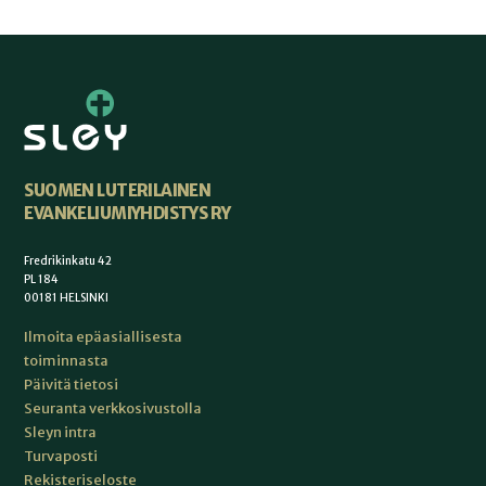
SUOMEN LUTERILAINEN
EVANKELIUMIYHDISTYS RY
Fredrikinkatu 42
PL 184
00181 HELSINKI
Ilmoita epäasiallisesta
toiminnasta
Päivitä tietosi
Seuranta verkkosivustolla
Sleyn intra
Turvaposti
Rekisteriseloste