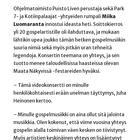
Ohjelmatoimisto Puisto Liven perustaja sekä Park
7- ja Kotiinpalaajat -yhtyeiden rumpali
Miika
Luomaranta
innostui ideasta heti. Soittokierros
yli 20 gospelartistille oli ilahduttava, ja mukaan
lähtikin upea joukko tämän hetken gospelmusiikin
suuria nimiä sekä myös pitkän uran tehneitä
legendoja. Konsertin teemana on yhteys, ja sen
tuotto menee taloudellisissa haasteissa olevan
Maata Näkyvissä -festareiden hyväksi.
– Tämä videokonsertti on minulle
henkilökohtaisesti erään unelman täyttymys, Juha
Heinonen kertoo.
– Minulle gospelmusiikki on aina ollut sitä jalointa
musiikkia. Olen kokenut, että viime vuosina yhteys
gospelin alalla toimivan väen kesken on tiivistynyt.
Myös artistien keskinäinen yhteys on lisääntynyt