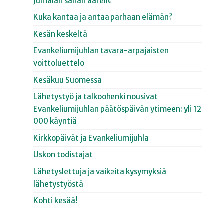
Jumalan sanan äärelle
Kuka kantaa ja antaa parhaan elämän?
Kesän keskeltä
Evankeliumijuhlan tavara-arpajaisten
voittoluettelo
Kesäkuu Suomessa
Lähetystyö ja talkoohenki nousivat
Evankeliumijuhlan päätöspäivän ytimeen: yli 12
000 käyntiä
Kirkkopäivät ja Evankeliumijuhla
Uskon todistajat
Lähetyslettuja ja vaikeita kysymyksiä
lähetystyöstä
Kohti kesää!