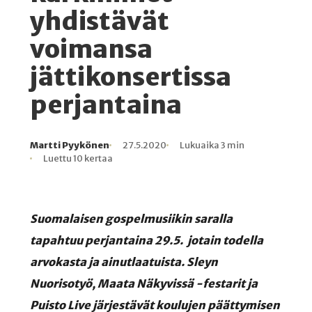
yhdistävät
voimansa
jättikonsertissa
perjantaina
Martti Pyykönen
27.5.2020
Lukuaika 3 min
Kirjoittaja
Julkaistu
Lukuaika
Lukukertoja
Luettu 10 kertaa
Suomalaisen gospelmusiikin saralla
tapahtuu perjantaina 29.5. jotain todella
arvokasta ja ainutlaatuista. Sleyn
Nuorisotyö, Maata Näkyvissä -festarit ja
Puisto Live järjestävät koulujen päättymisen