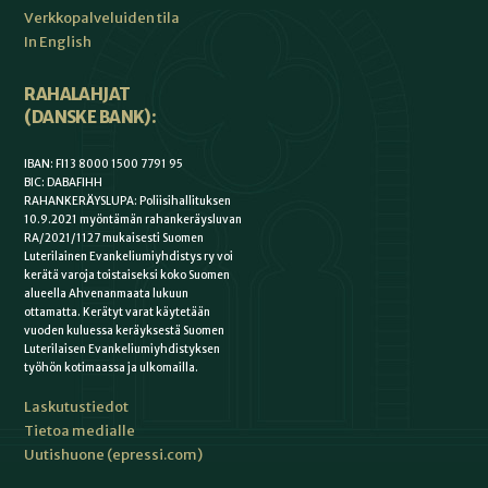
Verkkopalveluiden tila
In English
RAHALAHJAT
(DANSKE BANK):
IBAN: FI13 8000 1500 7791 95
BIC: DABAFIHH
RAHANKERÄYSLUPA: Poliisihallituksen
10.9.2021 myöntämän rahankeräysluvan
RA/2021/1127 mukaisesti Suomen
Luterilainen Evankeliumiyhdistys ry voi
kerätä varoja toistaiseksi koko Suomen
alueella Ahvenanmaata lukuun
ottamatta. Kerätyt varat käytetään
vuoden kuluessa keräyksestä Suomen
Luterilaisen Evankeliumiyhdistyksen
työhön kotimaassa ja ulkomailla.
Laskutustiedot
Tietoa medialle
Uutishuone (epressi.com)