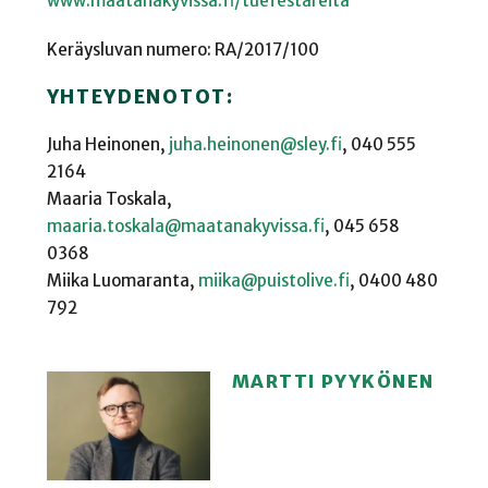
www.maatanakyvissa.fi/tuefestareita
Keräysluvan numero: RA/2017/100
YHTEYDENOTOT:
Juha Heinonen,
juha.heinonen@sley.fi
, 040 555
2164
Maaria Toskala,
maaria.toskala@maatanakyvissa.fi
, 045 658
0368
Miika Luomaranta,
miika@puistolive.fi
, 0400 480
792
MARTTI PYYKÖNEN