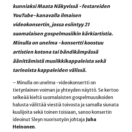
kunniaksi Maata Näkyvissä -festareiden
YouTube-kanavalla ilmaisen
videokonsertin, jossa esiintyy 21
suomalaisen gospelmusiikin kärkiartistia.
Minulla on unelma -konsertti koostuu
artistien kotona tai bändikämpässä
äänittämistä musiikkikappaleista sekä
tarinoista kappaleiden välissä.
– Minulla on unelma -videokonsertti on
tietynlainen voiman ja yhteyden näyttö. Se kertoo
selkeää kieltä suomalaisten gospelmuusikoiden
halusta välittää viestiä toivosta ja samalla siunata
kuulijoita sekä toinen toisiaan
,
sanoo konsertin
ideoinut Sleyn nuorisotyön johtaja
Juha
Heinonen
.