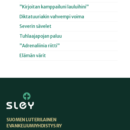
”Kirjoitan kamppailuni lauluihini”
Diktatuuriakin vahvempi voima
Severin sävelet
Tuhlaajapojan paluu
”Adrenaliinia riitti”
Elämän värit
SUOMEN LUTERILAINEN
EVANKELIUMIYHDISTYS RY