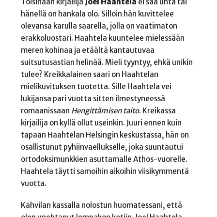
Toisinaan kirjailija
Joel Haahtela
ei saa unta tai
hänellä on hankala olo. Silloin hän kuvittelee
olevansa karulla saarella, jolla on vaatimaton
erakkoluostari. Haahtela kuuntelee mielessään
meren kohinaa ja etäältä kantautuvaa
suitsutusastian helinää. Mieli tyyntyy, ehkä unikin
tulee? Kreikkalainen saari on Haahtelan
mielikuvituksen tuotetta. Sille Haahtela vei
lukijansa pari vuotta sitten ilmestyneessä
romaanissaan
Hengittämisen taito
. Kreikassa
kirjailija on kyllä ollut useinkin. Juuri ennen kuin
tapaan Haahtelan Helsingin keskustassa, hän on
osallistunut pyhiinvaellukselle, joka suuntautui
ortodoksimunkkien asuttamalle Athos-vuorelle.
Haahtela täytti samoihin aikoihin viisikymmentä
vuotta.
Kahvilan kassalla nolostun huomatessani, että