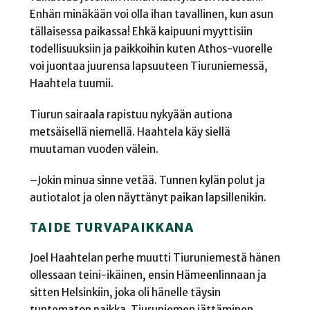
Enhän minäkään voi olla ihan tavallinen, kun asun
tällaisessa paikassa! Ehkä kaipuuni myyttisiin
todellisuuksiin ja paikkoihin kuten Athos-vuorelle
voi juontaa juurensa lapsuuteen Tiuruniemessä,
Haahtela tuumii.
Tiurun sairaala rapistuu nykyään autiona
metsäisellä niemellä. Haahtela käy siellä
muutaman vuoden välein.
–Jokin minua sinne vetää. Tunnen kylän polut ja
autiotalot ja olen näyttänyt paikan lapsillenikin.
TAIDE TURVAPAIKKANA
Joel Haahtelan perhe muutti Tiuruniemestä hänen
ollessaan teini-ikäinen, ensin Hämeenlinnaan ja
sitten Helsinkiin, joka oli hänelle täysin
tuntematon paikka. Tiuruniemen jättäminen