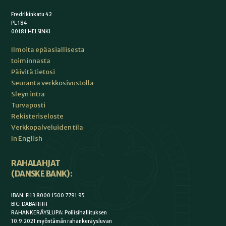
Fredrikinkatu 42
PL 184
00181 HELSINKI
Ilmoita epäasiallisesta
toiminnasta
Päivitä tietosi
Seuranta verkkosivustolla
Sleyn intra
Turvaposti
Rekisteriseloste
Verkkopalveluiden tila
In English
RAHALAHJAT
(DANSKE BANK):
IBAN: FI13 8000 1500 7791 95
BIC: DABAFIHH
RAHANKERÄYSLUPA: Poliisihallituksen
10.9.2021 myöntämän rahankeräysluvan