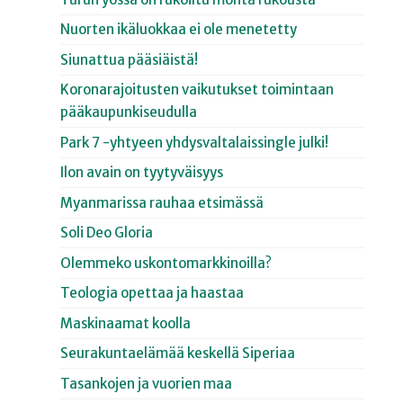
Nuorten ikäluokkaa ei ole menetetty
Siunattua pääsiäistä!
Koronarajoitusten vaikutukset toimintaan
pääkaupunkiseudulla
Park 7 -yhtyeen yhdysvaltalaissingle julki!
Ilon avain on tyytyväisyys
Myanmarissa rauhaa etsimässä
Soli Deo Gloria
Olemmeko uskontomarkkinoilla?
Teologia opettaa ja haastaa
Maskinaamat koolla
Seurakuntaelämää keskellä Siperiaa
Tasankojen ja vuorien maa