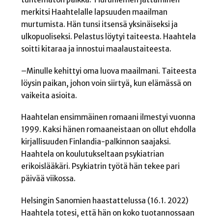
merkitsi Haahtelalle lapsuuden maailman
murtumista. Hän tunsi itsensä yksinäiseksi ja
ulkopuoliseksi. Pelastus löytyi taiteesta. Haahtela
soitti kitaraa ja innostui maalaustaiteesta.
–Minulle kehittyi oma luova maailmani. Taiteesta
löysin paikan, johon voin siirtyä, kun elämässä on
vaikeita asioita.
Haahtelan ensimmäinen romaani ilmestyi vuonna
1999. Kaksi hänen romaaneistaan on ollut ehdolla
kirjallisuuden Finlandia-palkinnon saajaksi.
Haahtela on koulutukseltaan psykiatrian
erikoislääkäri. Psykiatrin työtä hän tekee pari
päivää viikossa.
Helsingin Sanomien haastattelussa (16.1. 2022)
Haahtela totesi, että hän on koko tuotannossaan