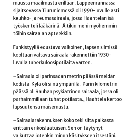
muusta maailmasta erillään. Lappeenrannassa
sijaitsevassa Tiuruniemessä oli 1990-luvulle asti
keuhko- ja reumasairaala, jossa Haahtelan isä
työskenteli lääkärinä.
Äitikin meni myöhemmin
töihin sairaalan apteekkiin.
Funkistyyliä edustava valkoinen, lapsen silmissä
kooltaan valtava sairaala rakennettiin 1930-
luvulla tuberkuloosipotilaita varten.
–Sairaala oli parinsadan metrin päässä meidän
kodista. Kylä oli siinä ympärillä. Parin kilometrin
päässä oli Rauhan psykiatrinen sairaala, jossa oli
parhaimmillaan tuhat potilasta., Haahtela kertoo
lapsuutensa maisemasta.
–Sairaalarakennuksen koko teki siitä paikasta
erittäin erikoislaatuisen. Sen on täytynyt
vaikuttaa jotenkin minun käsitykseen itsestäni.