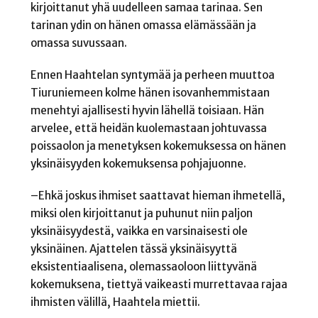
kirjoittanut yhä uudelleen samaa tarinaa. Sen
tarinan ydin on hänen omassa elämässään ja
omassa suvussaan.
Ennen Haahtelan syntymää ja perheen muuttoa
Tiuruniemeen kolme hänen isovanhemmistaan
menehtyi ajallisesti hyvin lähellä toisiaan. Hän
arvelee, että heidän kuolemastaan johtuvassa
poissaolon ja menetyksen kokemuksessa on hänen
yksinäisyyden kokemuksensa pohjajuonne.
–Ehkä joskus ihmiset saattavat hieman ihmetellä,
miksi olen kirjoittanut ja puhunut niin paljon
yksinäisyydestä, vaikka en varsinaisesti ole
yksinäinen. Ajattelen tässä yksinäisyyttä
eksistentiaalisena, olemassaoloon liittyvänä
kokemuksena, tiettyä vaikeasti murrettavaa rajaa
ihmisten välillä, Haahtela miettii.