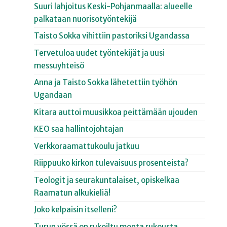
Suuri lahjoitus Keski-Pohjanmaalla: alueelle
palkataan nuorisotyöntekijä
Taisto Sokka vihittiin pastoriksi Ugandassa
Tervetuloa uudet työntekijät ja uusi
messuyhteisö
Anna ja Taisto Sokka lähetettiin työhön
Ugandaan
Kitara auttoi muusikkoa peittämään ujouden
KEO saa hallintojohtajan
Verkkoraamattukoulu jatkuu
Riippuuko kirkon tulevaisuus prosenteista?
Teologit ja seurakuntalaiset, opiskelkaa
Raamatun alkukieliä!
Joko kelpaisin itselleni?
Turun yössä on rukoiltu monta rukousta