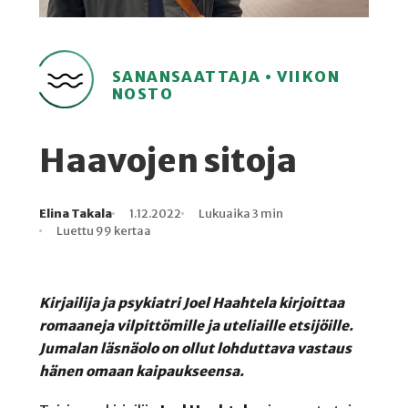
SANANSAATTAJA • VIIKON
NOSTO
Haavojen sitoja
Elina Takala
1.12.2022
Lukuaika 3 min
Kirjoittaja
Julkaistu
Lukuaika
Lukukertoja
Luettu 99 kertaa
Kirjailija ja psykiatri Joel Haahtela kirjoittaa
romaaneja vilpittömille ja uteliaille etsijöille.
Jumalan läsnäolo on ollut lohduttava vastaus
hänen omaan kaipaukseensa.