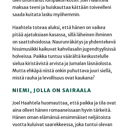
olen unohtanut lompakon kotiin. Joel Haahtela
maksaa teeni ja huiskauttaa kättään toiveelleni
saada kuitata lasku myöhemmin.
Haahtela toteaa aluksi, että hänen on vaikea
pitää ajatuksiaan kasassa, sillä läheinen ihminen
on saattohoidossa. Naurunräkätys ja yhdentekevä
hissimusiikki kaikuvat kahvilasalin jugendtyylisissä
holveissa. Paikka tuntuu väärältä keskustelulle
sielua kiristävistä arvista ja Jumalan läsnäolosta.
Mutta ehkäpä niistä onkin puhuttava juuri siellä,
mistä rauha ja levollisuus ovat kaukana?
NIEMI, JOLLA ON SAIRAALA
Joel Haahtela huomauttaa, että paikka ja tila ovat
aina olleet hänen romaaneissaan hyvin tärkeitä.
Hänen oman elämänsä ensimmäiset neljätoista
vuotta kuluivat saarekkeessa, joka tuntui olevan