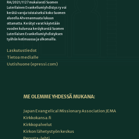
RA/2021/1127 mukaisesti Suomen
Luterilainen Evankeliumiyhdistys ry voi
kerätä varoja toistaiseksi koko Suomen
alueella Ahvenanmaata lukuun
ottamatta. Kerätyt varat käytetään
vuoden kuluessa keräyksestä Suomen
Luterilaisen Evankeliumiyhdistyksen
työhön kotimaassa ja ulkomailla.
Laskutustiedot
Tietoa medialle
Uutishuone (epressi.com)
ME OLEMME YHDESSÄ MUKANA:
Japan Evangelical Missionary Association JEMA
Kirkkokansa.fi
Kirkkopalvelut
Kirkon lähetystyön keskus
Perusta-lehti