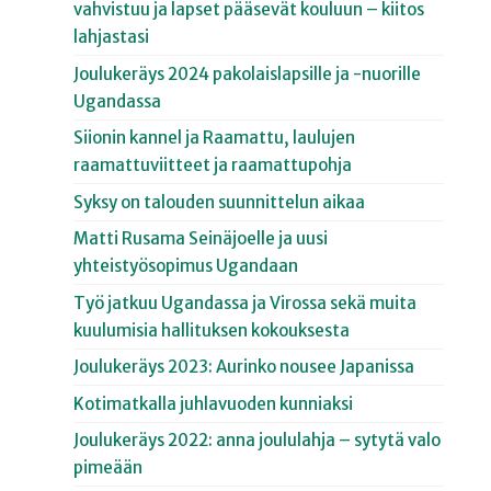
vahvistuu ja lapset pääsevät kouluun – kiitos
lahjastasi
Joulukeräys 2024 pakolaislapsille ja -nuorille
Ugandassa
Siionin kannel ja Raamattu, laulujen
raamattuviitteet ja raamattupohja
Syksy on talouden suunnittelun aikaa
Matti Rusama Seinäjoelle ja uusi
yhteistyösopimus Ugandaan
Työ jatkuu Ugandassa ja Virossa sekä muita
kuulumisia hallituksen kokouksesta
Joulukeräys 2023: Aurinko nousee Japanissa
Kotimatkalla juhlavuoden kunniaksi
Joulukeräys 2022: anna joululahja – sytytä valo
pimeään