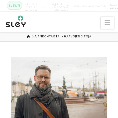
KARKUN
MAATA
SLEY
SLEY.FI
EVANKELIUMIJUHLA
EVANKELINEN
NÄKYVISSÄ
KAU
OPISTO
-FESTARIT
Na
ETUSIVU
AJANKOHTAISTA
HAAVOJEN SITOJA