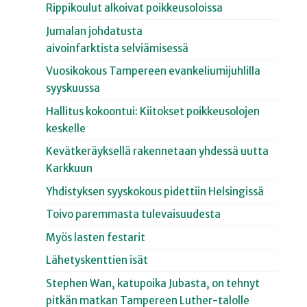
Rippikoulut alkoivat poikkeusoloissa
Jumalan johdatusta
aivoinfarktista selviämisessä
Vuosikokous Tampereen evankeliumijuhlilla
syyskuussa
Hallitus kokoontui: Kiitokset poikkeusolojen
keskelle
Kevätkeräyksellä rakennetaan yhdessä uutta
Karkkuun
Yhdistyksen syyskokous pidettiin Helsingissä
Toivo paremmasta tulevaisuudesta
Myös lasten festarit
Lähetyskenttien isät
Stephen Wan, katupoika Jubasta, on tehnyt
pitkän matkan Tampereen Luther-talolle