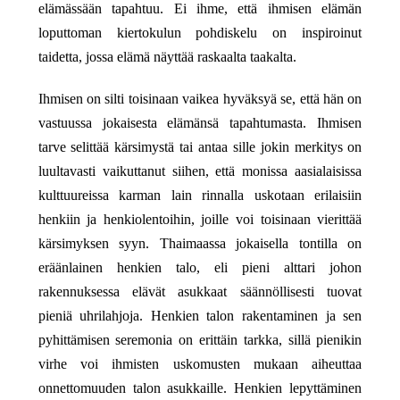
elämässään tapahtuu. Ei ihme, että ihmisen elämän
loputtoman kiertokulun pohdiskelu on inspiroinut
taidetta, jossa elämä näyttää raskaalta taakalta.
Ihmisen on silti toisinaan vaikea hyväksyä se, että hän on
vastuussa jokaisesta elämänsä tapahtumasta. Ihmisen
tarve selittää kärsimystä tai antaa sille jokin merkitys on
luultavasti vaikuttanut siihen, että monissa aasialaisissa
kulttuureissa karman lain rinnalla uskotaan erilaisiin
henkiin ja henkiolentoihin, joille voi toisinaan vierittää
kärsimyksen syyn. Thaimaassa jokaisella tontilla on
eräänlainen henkien talo, eli pieni alttari johon
rakennuksessa elävät asukkaat säännöllisesti tuovat
pieniä uhrilahjoja. Henkien talon rakentaminen ja sen
pyhittämisen seremonia on erittäin tarkka, sillä pienikin
virhe voi ihmisten uskomusten mukaan aiheuttaa
onnettomuuden talon asukkaille. Henkien lepyttäminen