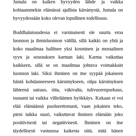
Jumala on kaiken hyvyyden lähde ja vaikka
kohtaammekin elämässä ajallista kärsimystä, Jumala on
hyvyydessään koko olevan lopullinen todellisuus.
Buddhalaisuudessa ei varsinaisesti ole suurta eroa
luonnon ja ihmisluonnon välillä, sillä kaikki on yhtä ja
koko maailmaa hallitsee yksi kosminen ja moraalinen
syyn ja seurauksen karman laki. Karma vaikuttaa
kaikkeen, sillä se on maailmaa johtava voimakkain
luonnon laki. Siksi ihminen on itse syypää jokaiseen
häntä kohdanneeseen kärsimykseen, olipa kärsimyksen
lähteenä sairaus, riita, väkivalta, tulivuorenpurkaus,
tsunami tai vaikka villieläimen hyökkäys. Kukaan ei voi
elää elämäänsä puolueettomasti, vaan jokainen teko,
pieni taikka suuri, vaikuttavat ihmisen elämään joko
positiivisesti tai negatiivisesti. Ihminen on itse
täydellisesti vastuussa kaikesta siitä, mitä hänen