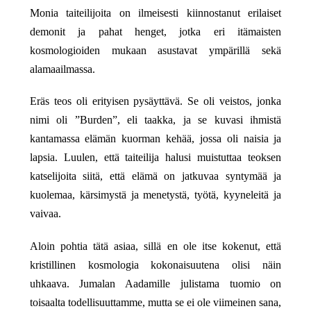
Monia taiteilijoita on ilmeisesti kiinnostanut erilaiset
demonit ja pahat henget, jotka eri itämaisten
kosmologioiden mukaan asustavat ympärillä sekä
alamaailmassa.
Eräs teos oli erityisen pysäyttävä. Se oli veistos, jonka
nimi oli ”Burden”, eli taakka, ja se kuvasi ihmistä
kantamassa elämän kuorman kehää, jossa oli naisia ja
lapsia. Luulen, että taiteilija halusi muistuttaa teoksen
katselijoita siitä, että elämä on jatkuvaa syntymää ja
kuolemaa, kärsimystä ja menetystä, työtä, kyyneleitä ja
vaivaa.
Aloin pohtia tätä asiaa, sillä en ole itse kokenut, että
kristillinen kosmologia kokonaisuutena olisi näin
uhkaava. Jumalan Aadamille julistama tuomio on
toisaalta todellisuuttamme, mutta se ei ole viimeinen sana,