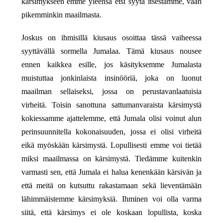
kärsimykseen emme yleensä etsi syytä itsestämme, vaan
pikemminkin maailmasta.
Joskus on ihmisillä kiusaus osoittaa tässä vaiheessa
syyttävällä sormella Jumalaa. Tämä kiusaus nousee
ennen kaikkea esille, jos käsityksemme Jumalasta
muistuttaa jonkinlaista insinööriä, joka on luonut
maailman sellaiseksi, jossa on perustavanlaatuisia
virheitä. Toisin sanottuna sattumanvaraista kärsimystä
kokiessamme ajattelemme, että Jumala olisi voinut alun
perinsuunnitella kokonaisuuden, jossa ei olisi virheitä
eikä myöskään kärsimystä. Lopullisesti emme voi tietää
miksi maailmassa on kärsimystä. Tiedämme kuitenkin
varmasti sen, että Jumala ei halua kenenkään kärsivän ja
että meitä on kutsuttu rakastamaan sekä lieventämään
lähimmäistemme kärsimyksiä. Ihminen voi olla varma
siitä, että kärsimys ei ole koskaan lopullista, koska