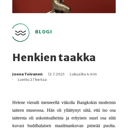
BLOGI
Henkien taakka
Joona Toivanen
12.7.2021
Lukuaika 4 min
Kirjoittaja
Julkaistu
Lukuaika
Lukukertoja
Luettu 27 kertaa
Helene vieraili menneellä viikolla Bangkokin modernin
taiteen museossa. Hän oli yllättynyt siitä, että iso osa
taiteesta oli uskontoaiheista ja erityisen suuri osa siitä
kuvasi buddhalaisen maailmankuvan pimeää puolta.