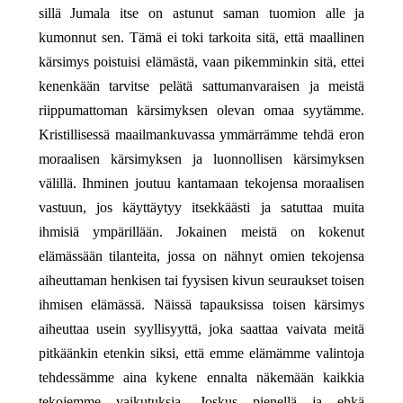
sillä Jumala itse on astunut saman tuomion alle ja
kumonnut sen. Tämä ei toki tarkoita sitä, että maallinen
kärsimys poistuisi elämästä, vaan pikemminkin sitä, ettei
kenenkään tarvitse pelätä sattumanvaraisen ja meistä
riippumattoman kärsimyksen olevan omaa syytämme.
Kristillisessä maailmankuvassa ymmärrämme tehdä eron
moraalisen kärsimyksen ja luonnollisen kärsimyksen
välillä. Ihminen joutuu kantamaan tekojensa moraalisen
vastuun, jos käyttäytyy itsekkäästi ja satuttaa muita
ihmisiä ympärillään. Jokainen meistä on kokenut
elämässään tilanteita, jossa on nähnyt omien tekojensa
aiheuttaman henkisen tai fyysisen kivun seuraukset toisen
ihmisen elämässä. Näissä tapauksissa toisen kärsimys
aiheuttaa usein syyllisyyttä, joka saattaa vaivata meitä
pitkäänkin etenkin siksi, että emme elämämme valintoja
tehdessämme aina kykene ennalta näkemään kaikkia
tekojemme vaikutuksia. Joskus pienellä ja ehkä