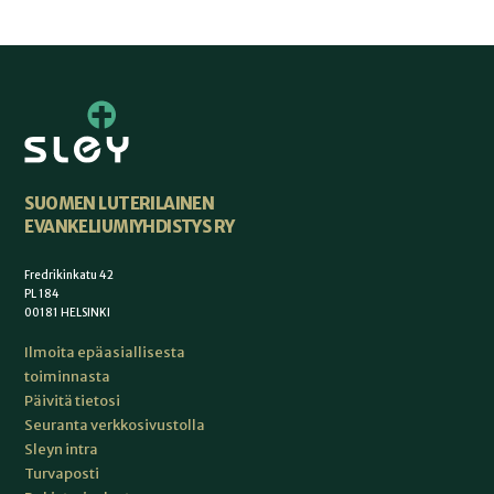
SUOMEN LUTERILAINEN
EVANKELIUMIYHDISTYS RY
Fredrikinkatu 42
PL 184
00181 HELSINKI
Ilmoita epäasiallisesta
toiminnasta
Päivitä tietosi
Seuranta verkkosivustolla
Sleyn intra
Turvaposti