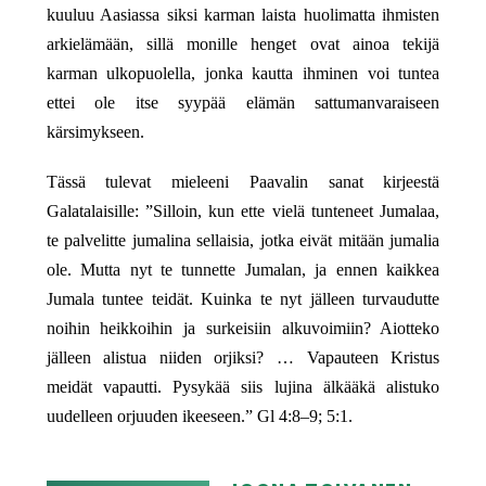
kuuluu Aasiassa siksi karman laista huolimatta ihmisten
arkielämään, sillä monille henget ovat ainoa tekijä
karman ulkopuolella, jonka kautta ihminen voi tuntea
ettei ole itse syypää elämän sattumanvaraiseen
kärsimykseen.
Tässä tulevat mieleeni Paavalin sanat kirjeestä
Galatalaisille: ”Silloin, kun ette vielä tunteneet Jumalaa,
te palvelitte jumalina sellaisia, jotka eivät mitään jumalia
ole. Mutta nyt te tunnette Jumalan, ja ennen kaikkea
Jumala tuntee teidät. Kuinka te nyt jälleen turvaudutte
noihin heikkoihin ja surkeisiin alkuvoimiin? Aiotteko
jälleen alistua niiden orjiksi? … Vapauteen Kristus
meidät vapautti. Pysykää siis lujina älkääkä alistuko
uudelleen orjuuden ikeeseen.” Gl 4:8–9; 5:1.