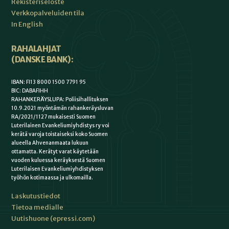
Rekisteriseloste
Verkkopalveluiden tila
In English
RAHALAHJAT
(DANSKE BANK):
IBAN: FI13 8000 1500 7791 95
BIC: DABAFIHH
RAHANKERÄYSLUPA: Poliisihallituksen
10.9.2021 myöntämän rahankeräysluvan
RA/2021/1127 mukaisesti Suomen
Luterilainen Evankeliumiyhdistys ry voi
kerätä varoja toistaiseksi koko Suomen
alueella Ahvenanmaata lukuun
ottamatta. Kerätyt varat käytetään
vuoden kuluessa keräyksestä Suomen
Luterilaisen Evankeliumiyhdistyksen
työhön kotimaassa ja ulkomailla.
Laskutustiedot
Tietoa medialle
Uutishuone (epressi.com)