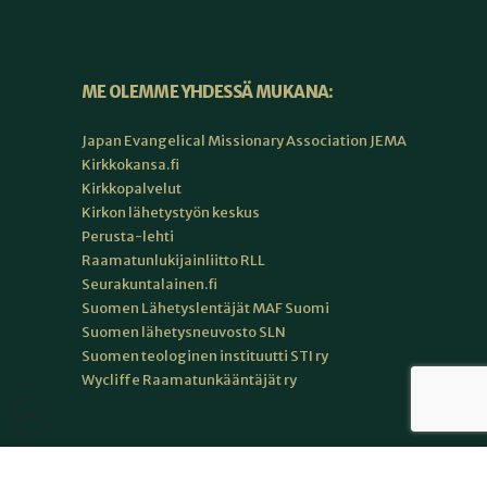
ME OLEMME YHDESSÄ MUKANA:
Japan Evangelical Missionary Association JEMA
Kirkkokansa.fi
Kirkkopalvelut
Kirkon lähetystyön keskus
Perusta-lehti
Raamatunlukijainliitto RLL
Seurakuntalainen.fi
Suomen Lähetyslentäjät MAF Suomi
Suomen lähetysneuvosto SLN
Suomen teologinen instituutti STI ry
Wycliffe Raamatunkääntäjät ry