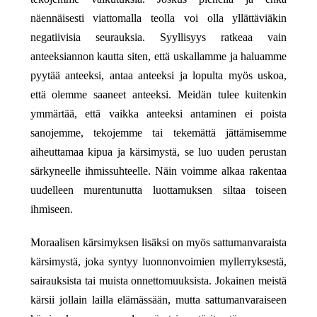
näennäisesti viattomalla teolla voi olla yllättäviäkin
negatiivisia seurauksia. Syyllisyys ratkeaa vain
anteeksiannon kautta siten, että uskallamme ja haluamme
pyytää anteeksi, antaa anteeksi ja lopulta myös uskoa,
että olemme saaneet anteeksi. Meidän tulee kuitenkin
ymmärtää, että vaikka anteeksi antaminen ei poista
sanojemme, tekojemme tai tekemättä jättämisemme
aiheuttamaa kipua ja kärsimystä, se luo uuden perustan
särkyneelle ihmissuhteelle. Näin voimme alkaa rakentaa
uudelleen murentunutta luottamuksen siltaa toiseen
ihmiseen.
Moraalisen kärsimyksen lisäksi on myös sattumanvaraista
kärsimystä, joka syntyy luonnonvoimien myllerryksestä,
sairauksista tai muista onnettomuuksista. Jokainen meistä
kärsii jollain lailla elämässään, mutta sattumanvaraiseen