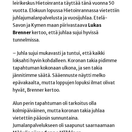
leirikeskus Hietoinranta täyttää tänä vuonna 50
vuotta. Elokuun lopussa Hietoinrannassa vietettiin
juhlajumalanpalvelusta ja vuosijuhlaa. Etelä-
Savon ja Kymen maan piirivastaava
Lukas
Brenner
kertoo, että juhlaa sujui hyvissä
tunnelmissa.
– Juhla sujui mukavasti ja tuntui, että kaikki
loksahti hyvin kohdalleen. Koronan takia pidimme
tapahtuman kokonaan ulkona, ja sen takia
jännitimme säätä. Sääennuste näytti melko
epävakaalta, mutta loppujen lopuksi ilmat olivat
hyvät, Brenner kertoo.
Alun perin tapahtuman oli tarkoitus olla
kolmipäiväinen, mutta koronan takia juhlaa
vietettiin pääosin sunnuntaina.
Jumalanpalvelukseen oli saapunut saarnaamaan