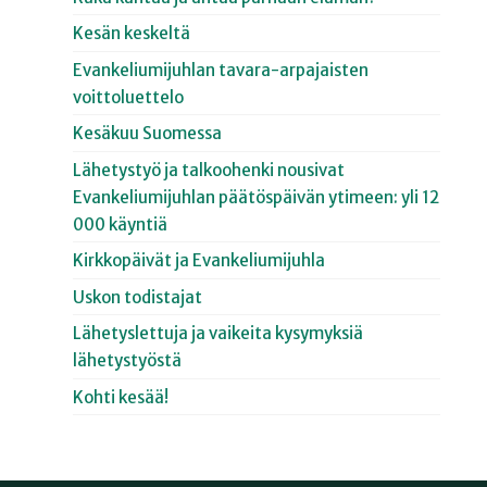
Kesän keskeltä
Evankeliumijuhlan tavara-arpajaisten
voittoluettelo
Kesäkuu Suomessa
Lähetystyö ja talkoohenki nousivat
Evankeliumijuhlan päätöspäivän ytimeen: yli 12
000 käyntiä
Kirkkopäivät ja Evankeliumijuhla
Uskon todistajat
Lähetyslettuja ja vaikeita kysymyksiä
lähetystyöstä
Kohti kesää!