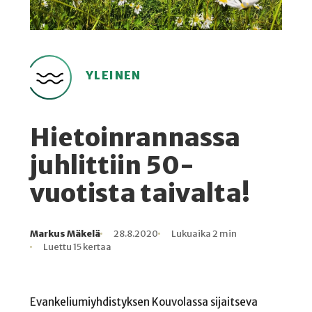
YLEINEN
Hietoinrannassa
juhlittiin 50-
vuotista taivalta!
Markus Mäkelä
28.8.2020
Lukuaika 2 min
Kirjoittaja
Julkaistu
Lukuaika
Lukukertoja
Luettu 15 kertaa
Evankeliumiyhdistyksen Kouvolassa sijaitseva