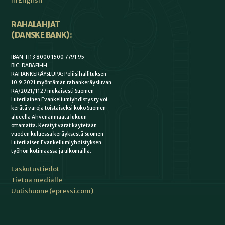
In English
RAHALAHJAT
(DANSKE BANK):
IBAN: FI13 8000 1500 7791 95
BIC: DABAFIHH
RAHANKERÄYSLUPA: Poliisihallituksen
10.9.2021 myöntämän rahankeräysluvan
RA/2021/1127 mukaisesti Suomen
Luterilainen Evankeliumiyhdistys ry voi
kerätä varoja toistaiseksi koko Suomen
alueella Ahvenanmaata lukuun
ottamatta. Kerätyt varat käytetään
vuoden kuluessa keräyksestä Suomen
Luterilaisen Evankeliumiyhdistyksen
työhön kotimaassa ja ulkomailla.
Laskutustiedot
Tietoa medialle
Uutishuone (epressi.com)