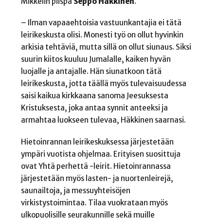
Mikkelin piispa
Seppo Häkkinen
.
– Ilman vapaaehtoisia vastuunkantajia ei tätä
leirikeskusta olisi. Monesti työ on ollut hyvinkin
arkisia tehtäviä, mutta sillä on ollut siunaus. Siksi
suurin kiitos kuuluu Jumalalle, kaiken hyvän
luojalle ja antajalle. Hän siunatkoon tätä
leirikeskusta, jotta täällä myös tulevaisuudessa
saisi kaikua kirkkaana sanoma Jeesuksesta
Kristuksesta, joka antaa synnit anteeksi ja
armahtaa luokseen tulevaa, Häkkinen saarnasi.
Hietoinrannan leirikeskuksessa järjestetään
ympäri vuotista ohjelmaa. Erityisen suosittuja
ovat Yhtä perhettä -leirit. Hietoinrannassa
järjestetään myös lasten- ja nuortenleirejä,
saunailtoja, ja messuyhteisöjen
virkistystoimintaa. Tilaa vuokrataan myös
ulkopuolisille seurakunnille sekä muille