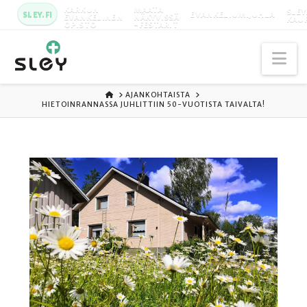
KARKUN
MAATA
SLEY
SLEY.FI
EVANKELIUMIJUHLA
EVANKELINEN
NÄKYVISSÄ
KAU
OPISTO
-FESTARIT
Na
ETUSIVU
AJANKOHTAISTA
HIETOINRANNASSA JUHLITTIIN 50-VUOTISTA TAIVALTA!