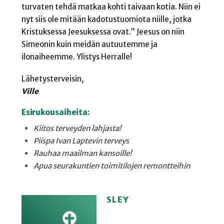
turvaten tehdä matkaa kohti taivaan kotia. Niin ei
nyt siis ole mitään kadotustuomiota niille, jotka
Kristuksessa Jeesuksessa ovat.” Jeesus on niin
Simeonin kuin meidän autuutemme ja
ilonaiheemme. Ylistys Herralle!
Lähetysterveisin,
Ville
Esirukousaiheita:
Kiitos terveyden lahjasta!
Piispa Ivan Laptevin terveys
Rauhaa maailman kansoille!
Apua seurakuntien toimitilojen remontteihin
SLEY