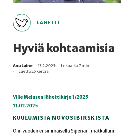
LÄHETIT
Hyviä kohtaamisia
Anu Laine
13.2.2025
Lukuaika 7 min
Kirjoittaja
Julkaistu
Lukuaika
Lukukertoja
Luettu 25 kertaa
Ville Melasen lähettikirje 1/2025
11.02.2025
KUULUMISIA NOVOSIBIRSKISTA
Olin vuoden ensimmäisellä Siperian-matkallani