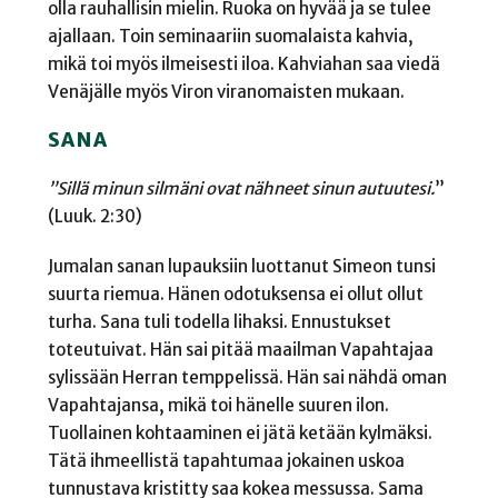
olla rauhallisin mielin. Ruoka on hyvää ja se tulee
ajallaan. Toin seminaariin suomalaista kahvia,
mikä toi myös ilmeisesti iloa. Kahviahan saa viedä
Venäjälle myös Viron viranomaisten mukaan.
SANA
”Sillä minun silmäni ovat nähneet sinun autuutesi.
”
(Luuk. 2:30)
Jumalan sanan lupauksiin luottanut Simeon tunsi
suurta riemua. Hänen odotuksensa ei ollut ollut
turha. Sana tuli todella lihaksi. Ennustukset
toteutuivat. Hän sai pitää maailman Vapahtajaa
sylissään Herran temppelissä. Hän sai nähdä oman
Vapahtajansa, mikä toi hänelle suuren ilon.
Tuollainen kohtaaminen ei jätä ketään kylmäksi.
Tätä ihmeellistä tapahtumaa jokainen uskoa
tunnustava kristitty saa kokea messussa. Sama