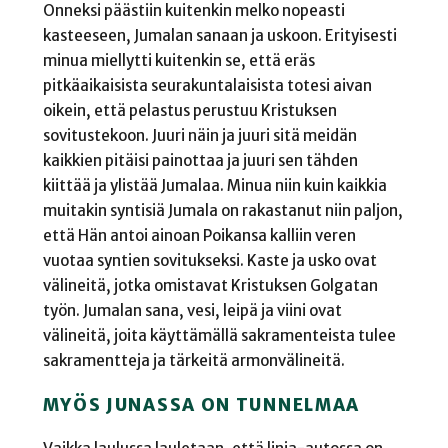
Onneksi päästiin kuitenkin melko nopeasti
kasteeseen, Jumalan sanaan ja uskoon. Erityisesti
minua miellytti kuitenkin se, että eräs
pitkäaikaisista seurakuntalaisista totesi aivan
oikein, että pelastus perustuu Kristuksen
sovitustekoon. Juuri näin ja juuri sitä meidän
kaikkien pitäisi painottaa ja juuri sen tähden
kiittää ja ylistää Jumalaa. Minua niin kuin kaikkia
muitakin syntisiä Jumala on rakastanut niin paljon,
että Hän antoi ainoan Poikansa kalliin veren
vuotaa syntien sovitukseksi. Kaste ja usko ovat
välineitä, jotka omistavat Kristuksen Golgatan
työn. Jumalan sana, vesi, leipä ja viini ovat
välineitä, joita käyttämällä sakramenteista tulee
sakramentteja ja tärkeitä armonvälineitä.
MYÖS JUNASSA ON TUNNELMAA