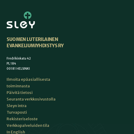
SUOMEN LUTERILAINEN
EVANKELIUMIYHDISTYS RY
Fredrikinkatu 42
PL 184
00181 HELSINKI
Ilmoita epäasiallisesta
toiminnasta
Päivitä tietosi
Seuranta verkkosivustolla
Sleyn intra
Turvaposti
Rekisteriseloste
Verkkopalveluiden tila
In English