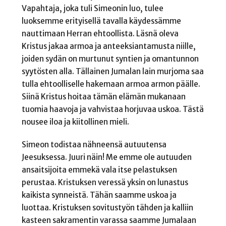
Vapahtaja, joka tuli Simeonin luo, tulee
luoksemme erityisellä tavalla käydessämme
nauttimaan Herran ehtoollista. Läsnä oleva
Kristus jakaa armoa ja anteeksiantamusta niille,
joiden sydän on murtunut syntien ja omantunnon
syytösten alla. Tällainen Jumalan lain murjoma saa
tulla ehtoolliselle hakemaan armoa armon päälle.
Siinä Kristus hoitaa tämän elämän mukanaan
tuomia haavoja ja vahvistaa horjuvaa uskoa. Tästä
nousee iloa ja kiitollinen mieli.
Simeon todistaa nähneensä autuutensa
Jeesuksessa. Juuri näin! Me emme ole autuuden
ansaitsijoita emmekä vala itse pelastuksen
perustaa. Kristuksen veressä yksin on lunastus
kaikista synneistä. Tähän saamme uskoa ja
luottaa. Kristuksen sovitustyön tähden ja kalliin
kasteen sakramentin varassa saamme Jumalaan