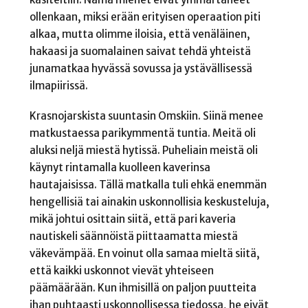
ollenkaan, miksi erään erityisen operaation piti
alkaa, mutta olimme iloisia, että venäläinen,
hakaasi ja suomalainen saivat tehdä yhteistä
junamatkaa hyvässä sovussa ja ystävällisessä
ilmapiirissä.
Krasnojarskista suuntasin Omskiin. Siinä menee
matkustaessa parikymmentä tuntia. Meitä oli
aluksi neljä miestä hytissä. Puheliain meistä oli
käynyt rintamalla kuolleen kaverinsa
hautajaisissa. Tällä matkalla tuli ehkä enemmän
hengellisiä tai ainakin uskonnollisia keskusteluja,
mikä johtui osittain siitä, että pari kaveria
nautiskeli säännöistä piittaamatta miestä
väkevämpää. En voinut olla samaa mieltä siitä,
että kaikki uskonnot vievät yhteiseen
päämäärään. Kun ihmisillä on paljon puutteita
ihan puhtaasti uskonnollisessa tiedossa, he eivät