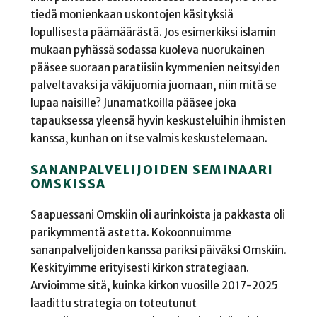
tiedä monienkaan uskontojen käsityksiä
lopullisesta päämäärästä. Jos esimerkiksi islamin
mukaan pyhässä sodassa kuoleva nuorukainen
pääsee suoraan paratiisiin kymmenien neitsyiden
palveltavaksi ja väkijuomia juomaan, niin mitä se
lupaa naisille? Junamatkoilla pääsee joka
tapauksessa yleensä hyvin keskusteluihin ihmisten
kanssa, kunhan on itse valmis keskustelemaan.
SANANPALVELIJOIDEN SEMINAARI
OMSKISSA
Saapuessani Omskiin oli aurinkoista ja pakkasta oli
parikymmentä astetta. Kokoonnuimme
sananpalvelijoiden kanssa pariksi päiväksi Omskiin.
Keskityimme erityisesti kirkon strategiaan.
Arvioimme sitä, kuinka kirkon vuosille 2017-2025
laadittu strategia on toteutunut