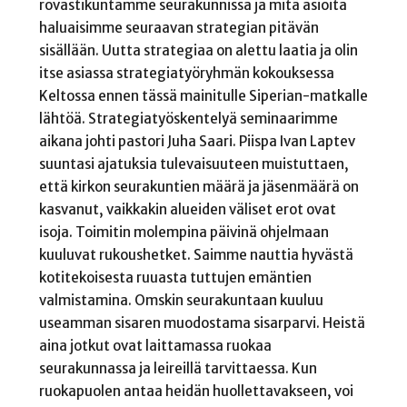
rovastikuntamme seurakunnissa ja mitä asioita
haluaisimme seuraavan strategian pitävän
sisällään. Uutta strategiaa on alettu laatia ja olin
itse asiassa strategiatyöryhmän kokouksessa
Keltossa ennen tässä mainitulle Siperian-matkalle
lähtöä. Strategiatyöskentelyä seminaarimme
aikana johti pastori Juha Saari. Piispa Ivan Laptev
suuntasi ajatuksia tulevaisuuteen muistuttaen,
että kirkon seurakuntien määrä ja jäsenmäärä on
kasvanut, vaikkakin alueiden väliset erot ovat
isoja. Toimitin molempina päivinä ohjelmaan
kuuluvat rukoushetket. Saimme nauttia hyvästä
kotitekoisesta ruuasta tuttujen emäntien
valmistamina. Omskin seurakuntaan kuuluu
useamman sisaren muodostama sisarparvi. Heistä
aina jotkut ovat laittamassa ruokaa
seurakunnassa ja leireillä tarvittaessa. Kun
ruokapuolen antaa heidän huollettavakseen, voi