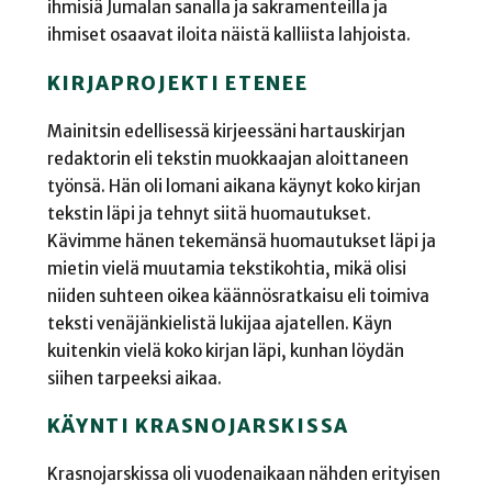
ihmisiä Jumalan sanalla ja sakramenteilla ja
ihmiset osaavat iloita näistä kalliista lahjoista.
KIRJAPROJEKTI ETENEE
Mainitsin edellisessä kirjeessäni hartauskirjan
redaktorin eli tekstin muokkaajan aloittaneen
työnsä. Hän oli lomani aikana käynyt koko kirjan
tekstin läpi ja tehnyt siitä huomautukset.
Kävimme hänen tekemänsä huomautukset läpi ja
mietin vielä muutamia tekstikohtia, mikä olisi
niiden suhteen oikea käännösratkaisu eli toimiva
teksti venäjänkielistä lukijaa ajatellen. Käyn
kuitenkin vielä koko kirjan läpi, kunhan löydän
siihen tarpeeksi aikaa.
KÄYNTI KRASNOJARSKISSA
Krasnojarskissa oli vuodenaikaan nähden erityisen