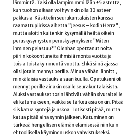
lämmintä. Taisi olla lämpimimmillään +5 astetta,
kun tuohon aikaan voi hyvinkin olla 30 asteen
pakkasia. Käsittelin seurakuntalaisten kanssa
raamattupiirissä aihetta ”Jeesus – kodin Herra”,
mutta aloitin kuitenkin kysymällä heiltä oikein
peruskysymysten peruskysymyksen: ”Miten
ihminen pelastuu?” Olenhan opettanut noita
piiriin kokoontuneita ihmisiä monta vuotta ja
toisia toistakymmentä vuotta. Ehkä siinä ajassa
olisi jotain mennyt perille. Minua vähän jännitti,
minkälaisia vastauksia saan kuulla. Opetukseni oli
mennyt perille ainakin osalle seurakuntalaisista.
Aluksi vastaukset tosin lähtivät vähän sivuraiteille
eli katumukseen, vaikka se tärkeä asia onkin. Pitää
siis katua syntejä ja uskoa. Totisesti pitää, mutta
katua pitää aina synnin jälkeen. Katuminen on
tärkeää hengellisen elämän elämisessä niin kuin
ehtoollisella käyminen uskon vahvistukseksi.