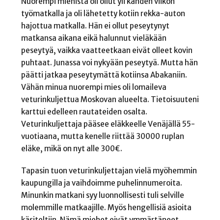
Nuorempi miehistä oli ollut yli kahden viikon
työmatkalla ja oli lähetetty kotiin rekka-auton
hajottua matkalla. Hän ei ollut peseytynyt
matkansa aikana eikä halunnut vieläkään
peseytyä, vaikka vaatteetkaan eivät olleet kovin
puhtaat. Junassa voi nykyään peseytyä. Mutta hän
päätti jatkaa peseytymättä kotiinsa Abakaniin.
Vähän minua nuorempi mies oli lomaileva
veturinkuljettua Moskovan alueelta. Tietoisuuteni
karttui edelleen rautateiden osalta.
Veturinkuljettaja pääsee eläkkeelle Venäjällä 55-
vuotiaana, mutta kenelle riittää 30000 ruplan
eläke, mikä on nyt alle 300€.
Tapasin tuon veturinkuljettajan vielä myöhemmin
kaupungilla ja vaihdoimme puhelinnumeroita.
Minunkin matkani syy luonnollisesti tuli selville
molemmille matkaajille. Myös hengellisiä asioita
käsiteltiin. Nämä miehet eivät ymmärtäneet