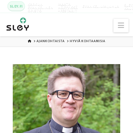
KARKUN
MAATA
SLEY
SLEY.FI
EVANKELIUMIJUHLA
EVANKELINEN
NÄKYVISSÄ
KAU
OPISTO
-FESTARIT
Na
ETUSIVU
AJANKOHTAISTA
HYVIÄ KOHTAAMISIA