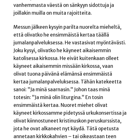
vanhemmasta väestä on sänkyyn sidottuja ja
joillakin muilla on muita rajoitteita.
Messun jälkeen kysyin parilta nuorelta mieheltä,
että olivatko he ensimmäistä kertaa täällä
jumalanpalveluksessa. He vastasivat myöntävästi.
Joku kysyi, olivatko he käyneet aikaisemmin
katolisessa kirkossa. He eivät kuitenkaan olleet
käyneet aikaisemmin missään kirkossa, vaan
olivat tuona päivänä elämänsä ensimmäistä
kertaa jumalanpalveluksessa. Tähän katekeetta
sanoi: ”Ja minä saarnasin.” Johon taas minä
totesin: ”Ja minä olin liturgina.” En tosin
ensimmäistä kertaa. Nuoret miehet olivat
käyneet kirkossamme pidetyssä urkukonsertissa ja
olivat kiinnostuneet kristinuskon peruskurssista,
jota he ovat alkaneet nyt käydä. Tätä opetusta
annetaan kirkkokahvien – tai oikeastaan teen