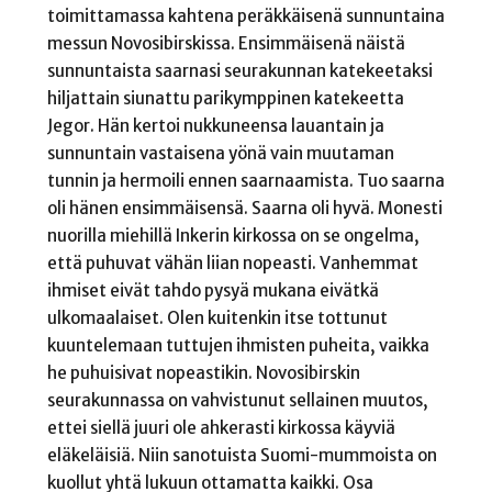
toimittamassa kahtena peräkkäisenä sunnuntaina
messun Novosibirskissa. Ensimmäisenä näistä
sunnuntaista saarnasi seurakunnan katekeetaksi
hiljattain siunattu parikymppinen katekeetta
Jegor. Hän kertoi nukkuneensa lauantain ja
sunnuntain vastaisena yönä vain muutaman
tunnin ja hermoili ennen saarnaamista. Tuo saarna
oli hänen ensimmäisensä. Saarna oli hyvä. Monesti
nuorilla miehillä Inkerin kirkossa on se ongelma,
että puhuvat vähän liian nopeasti. Vanhemmat
ihmiset eivät tahdo pysyä mukana eivätkä
ulkomaalaiset. Olen kuitenkin itse tottunut
kuuntelemaan tuttujen ihmisten puheita, vaikka
he puhuisivat nopeastikin. Novosibirskin
seurakunnassa on vahvistunut sellainen muutos,
ettei siellä juuri ole ahkerasti kirkossa käyviä
eläkeläisiä. Niin sanotuista Suomi-mummoista on
kuollut yhtä lukuun ottamatta kaikki. Osa