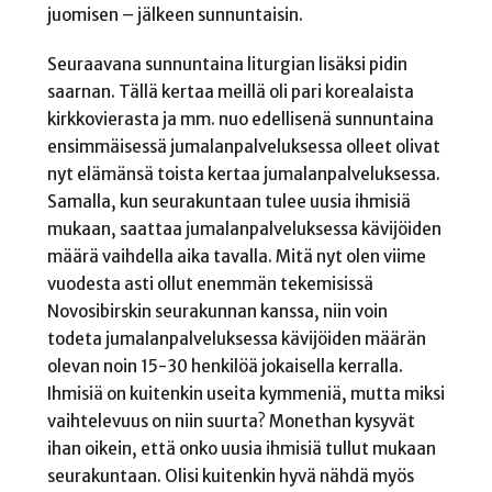
juomisen – jälkeen sunnuntaisin.
Seuraavana sunnuntaina liturgian lisäksi pidin
saarnan. Tällä kertaa meillä oli pari korealaista
kirkkovierasta ja mm. nuo edellisenä sunnuntaina
ensimmäisessä jumalanpalveluksessa olleet olivat
nyt elämänsä toista kertaa jumalanpalveluksessa.
Samalla, kun seurakuntaan tulee uusia ihmisiä
mukaan, saattaa jumalanpalveluksessa kävijöiden
määrä vaihdella aika tavalla. Mitä nyt olen viime
vuodesta asti ollut enemmän tekemisissä
Novosibirskin seurakunnan kanssa, niin voin
todeta jumalanpalveluksessa kävijöiden määrän
olevan noin 15-30 henkilöä jokaisella kerralla.
Ihmisiä on kuitenkin useita kymmeniä, mutta miksi
vaihtelevuus on niin suurta? Monethan kysyvät
ihan oikein, että onko uusia ihmisiä tullut mukaan
seurakuntaan. Olisi kuitenkin hyvä nähdä myös