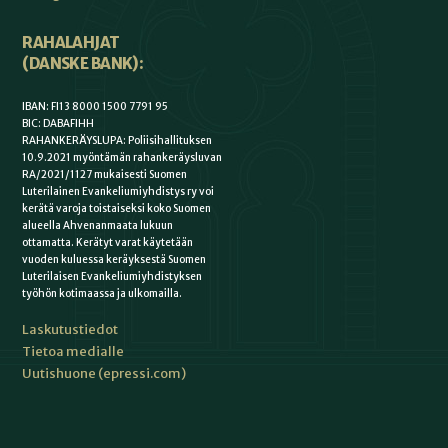
RAHALAHJAT
(DANSKE BANK):
IBAN: FI13 8000 1500 7791 95
BIC: DABAFIHH
RAHANKERÄYSLUPA: Poliisihallituksen
10.9.2021 myöntämän rahankeräysluvan
RA/2021/1127 mukaisesti Suomen
Luterilainen Evankeliumiyhdistys ry voi
kerätä varoja toistaiseksi koko Suomen
alueella Ahvenanmaata lukuun
ottamatta. Kerätyt varat käytetään
vuoden kuluessa keräyksestä Suomen
Luterilaisen Evankeliumiyhdistyksen
työhön kotimaassa ja ulkomailla.
Laskutustiedot
Tietoa medialle
Uutishuone (epressi.com)