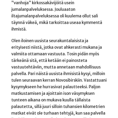
”vanhoja” kirkossakävijöitä usein
jumalanpalveluksessa. Jouluaaton
iltajumalanpalveluksessa oli kuulema ollut sali
täynnä väkeä, mikä tarkoittaa useaa kymmentä
ihmistä.
Olen iloinen uusista seurakuntalaisista ja
erityisesti niistä, jotka ovat ahkerasti mukana ja
valmiita ottamaan vastuuta. Tosin pidän myös
tärkeänä sitä, että ketään ei painosteta
vastuutehtäviin, mutta annetaan mahdollisuus
palvella. Pari näistä uusista ihmisistä kysyi, milloin
tulen seuraavan kerran Novosibirskiin. Vastattuani
kysymykseen he hurrasivat palautteeksi. Paljon
matkustamisen ja ajoittain ison väsymyksen
tunteen aikana on mukava kuulla tällaista
palautetta, sillä juuri silloin tuhansien kilometrien
matkat eivät ole turhaan tehtyjä, kun saa palvella