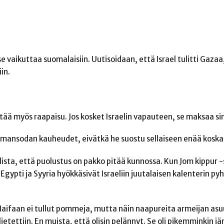
e vaikuttaa suomalaisiin. Uutisoidaan, että Israel tulitti Gaza
in.
kestää myös raapaisu. Jos kosket Israelin vapauteen, se maksaa sin
lmansodan kauheudet, eivätkä he suostu sellaiseen enää koska
llista, että puolustus on pakko pitää kunnossa. Kun Jom kippur -
 Egypti ja Syyria hyökkäsivät Israeliin juutalaisen kalenterin p
 Haifaan ei tullut pommeja, mutta näin naapureita armeijan as
etettiin. En muista, että olisin pelännyt. Se oli pikemminkin jä