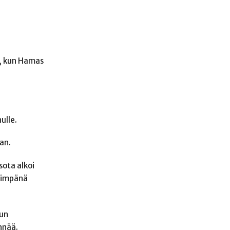
a, kun Hamas
ulle.
an.
sota alkoi
yhimpänä
uun
nnää.