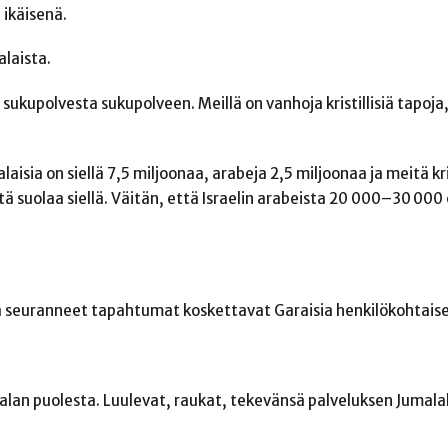
 ikäisenä.
laista.
ukupolvesta sukupolveen. Meillä on vanhoja kristillisiä tapoja,
isia on siellä 7,5 miljoonaa, arabeja 2,5 miljoonaa ja meitä kri
stä suolaa siellä. Väitän, että Israelin arabeista 20 000–30 000
tä seuranneet tapahtumat koskettavat Garaisia henkilökohtaise
alan puolesta. Luulevat, raukat, tekevänsä palveluksen Jumalal