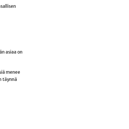
sallisen
än asiaa on
misiä menee
on täynnä