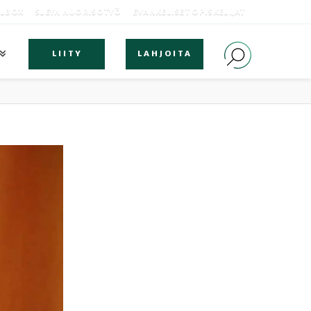
OLBOX
SLEYN NUORISOTYÖ
EVANKELISET OPISKELIJAT
LIITY
LAHJOITA