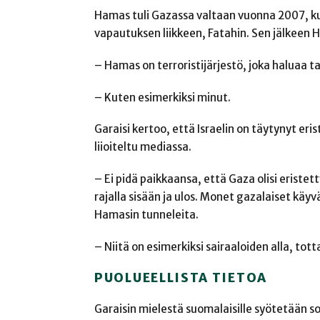
Hamas tuli Gazassa valtaan vuonna 2007, kun
vapautuksen liikkeen, Fatahin. Sen jälkeen 
– Hamas on terroristijärjestö, joka haluaa tap
– Kuten esimerkiksi minut.
Garaisi kertoo, että Israelin on täytynyt er
liioiteltu mediassa.
– Ei pidä paikkaansa, että Gaza olisi eristet
rajalla sisään ja ulos. Monet gazalaiset käyv
Hamasin tunneleita.
– Niitä on esimerkiksi sairaaloiden alla, totta
PUOLUEELLISTA TIETOA
Garaisin mielestä suomalaisille syötetään so