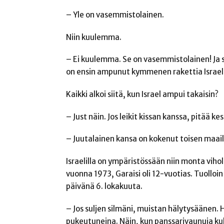
– Yle on vasemmistolainen.
Niin kuulemma.
– Ei kuulemma. Se on vasemmistolainen! Ja s
on ensin ampunut kymmenen rakettia Israeli
Kaikki alkoi siitä, kun Israel ampui takaisin?
– Just näin. Jos leikit kissan kanssa, pitää 
– Juutalainen kansa on kokenut toisen maai
Israelilla on ympäristössään niin monta viho
vuonna 1973, Garaisi oli 12-vuotias. Tuolloin
päivänä 6. lokakuuta.
– Jos suljen silmäni, muistan hälytysäänen.
pukeutuneina. Näin, kun panssarivaunuja kulj