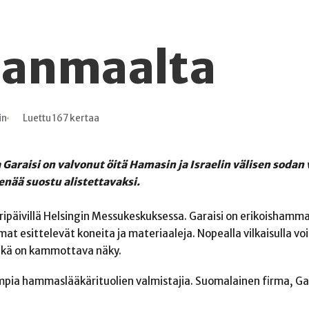
hjanmaalta
in
Luettu 167 kertaa
 Garaisi on valvonut öitä Hamasin ja Israelin välisen sodan
enää suostu alistettavaksi.
päivillä Helsingin Messukeskuksessa.
Garaisi on erikoishamma
rmat esittelevät koneita ja materiaaleja. Nopealla vilkaisulla vo
ikä on kammottava näky.
pia hammaslääkärituolien valmistajia. Suomalainen firma, Gar