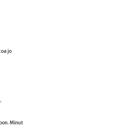
toa jo
.
toon. Minut