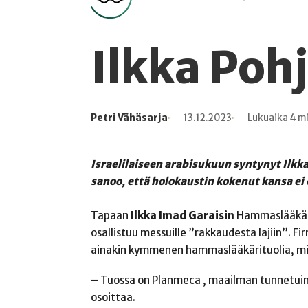
Ilkka Po
Petri Vähäsarja
13.12.2023
Lukuaika 4 m
Kirjoittaja
Julkaistu
Lukuaika
Lukukertoja
Israelilaiseen arabisukuun syntynyt Ilkka
sanoo, että holokaustin kokenut kansa ei 
Tapaan
Ilkka Imad Garaisin
Hammaslääkäri
osallistuu messuille ”rakkaudesta lajiin”. Fi
ainakin kymmenen hammaslääkärituolia, m
– Tuossa on Planmeca , maailman tunnetuim
osoittaa.