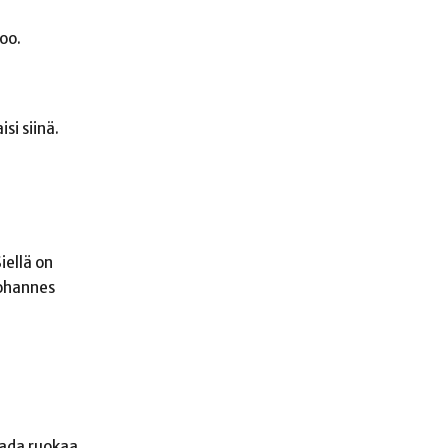
too.
si siinä.
iellä on
Johannes
saada ruokaa