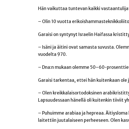
Hän vaikuttaa tuntevan kaikki vastaantulija
– Olin 10 vuotta erikoishammasteknikkoliit
Garaisi on syntynyt Israelin Haifassa kristit
– Isäni ja äitini ovat samasta suvusta. Olemm
vuodelta 970.
– Dna:n mukaan olemme 50–60-prosenttiesti
Garaisi tarkentaa, ettei hän kuitenkaan ole 
– Olen kreikkalaisortodoksinen arabikristitty
Lapsuudessaan hänellä oli kuitenkin tiiviit yh
– Puhuimme arabiaa ja hepreaa. Äitiysloma kes
laitettiin juutalaiseen perheeseen. Olen kas