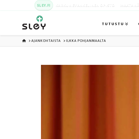
SLEY.FI
KARKUN EVANKELINEN OPISTO
MAATA NÄ
TUTUSTU
ETUSIVU
AJANKOHTAISTA
ILKKA POHJANMAALTA