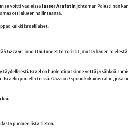
 se voitti vaaleissa
Jasser Arafatin
johtaman Palestiinan kan
Hamas otti alueen hallintaansa.
paa kaikki israelilaiset.
istää Gazaan linnoittautuneet terroristit, mutta hänen mielestä
ty täydellisesti. Israel on huolehtinut sinne vettä ja sähköä. Ih
ät Israelin puolella töissä. Gaza on Espoon kokoinen alue, joka 
 kai.
dasta puolueellista tietoa.