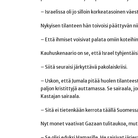
– Israelissa oli jo silloin korkeatasoinen vä
Nykyisen tilanteen hän toivoisi päättyvän ni
– Että ihmiset voisivat palata omiin koteihin
Kauhuskenaario on se, että Israel tyhjentäis
– Siitä seuraisi järkyttävä pakolaiskriisi.
– Uskon, että Jumala pitää huolen tilanteesta.
paljon kristittyjä auttamassa. Se sairaala, j
Kastajan sairaala.
– Sitä ei tietenkään kerrota täällä Suomess
Nyt monet vaativat Gazaan tulitaukoa, mut
– Se olisi eduksi Hamasille. He saisivat järj