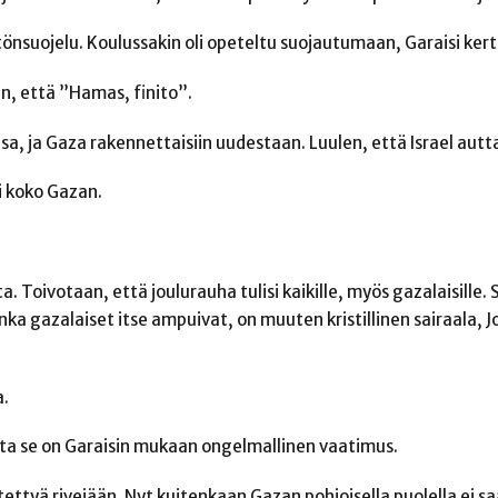
estönsuojelu. Koulussakin oli opeteltu suojautumaan, Garaisi ker
in, että ”Hamas, finito”.
sa, ja Gaza rakennettaisiin uudestaan. Luulen, että Israel auttai
i koko Gazan.
 Toivotaan, että joulurauha tulisi kaikille, myös gazalaisille. S
onka gazalaiset itse ampuivat, on muuten kristillinen sairaala, 
a.
ta se on Garaisin mukaan ongelmallinen vaatimus.
estettyä rivejään. Nyt kuitenkaan Gazan pohjoisella puolella ei 