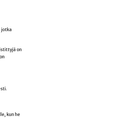
 jotka
stittyjä on
 on
sti.
le, kun he