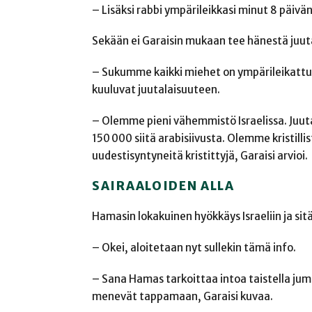
– Lisäksi rabbi ympärileikkasi minut 8 päivän
Sekään ei Garaisin mukaan tee hänestä juuta
– Sukumme kaikki miehet on ympärileikattu s
kuuluvat juutalaisuuteen.
– Olemme pieni vähemmistö Israelissa. Juutala
150 000 siitä arabisiivusta. Olemme kristilli
uudestisyntyneitä kristittyjä, Garaisi arvioi.
SAIRAALOIDEN ALLA
Hamasin lokakuinen hyökkäys Israeliin ja si
– Okei, aloitetaan nyt sullekin tämä info.
– Sana Hamas tarkoittaa intoa taistella jum
menevät tappamaan, Garaisi kuvaa.