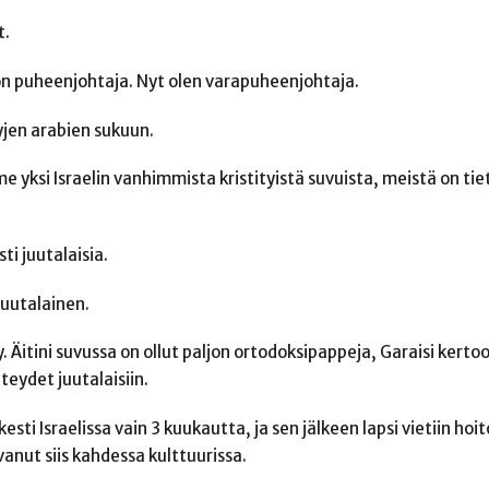
t.
on puheenjohtaja. Nyt olen varapuheenjohtaja.
tyjen arabien sukuun.
e yksi Israelin vanhimmista kristityistä suvuista, meistä on tie
 juutalaisia.
juutalainen.
. Äitini suvussa on ollut paljon ortodoksipappeja, Garaisi kertoo
teydet juutalaisiin.
ti Israelissa vain 3 kuukautta, ja sen jälkeen lapsi vietiin hoi
vanut siis kahdessa kulttuurissa.