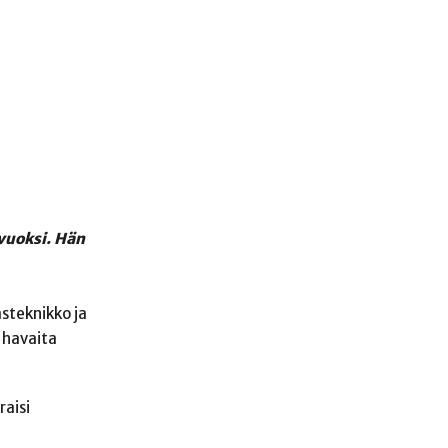
 vuoksi. Hän
steknikko ja
i havaita
aisi