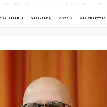
KYVISSÄ -FESTARIT
EVANKELIUMIJUHLA
SLEYN KAUPPA
BIBLE TO
OSALLISTU
OPISKELE
OSTA
OTA YHTEYTTÄ