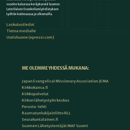
vuoden kuluessa keräyksestä Suomen
Luterilaisen Evankeliumiyhdistyksen
työhön kotimaassa ja ulkomailla.
Laskutustiedot
Tietoa medialle
Uutishuone (epressi.com)
ME OLEMME YHDESSÄ MUKANA:
Japan Evangelical Missionary Association JEMA
Kirkkokansa.fi
Kirkkopalvelut
Kirkon lähetystyön keskus
Perusta-lehti
Raamatunlukijainliitto RLL
Seurakuntalainen.fi
Suomen Lähetyslentäjät MAF Suomi