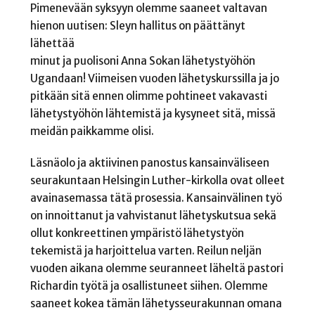
Pimenevään syksyyn olemme saaneet valtavan
hienon uutisen: Sleyn hallitus on päättänyt
lähettää
minut ja puolisoni Anna Sokan lähetystyöhön
Ugandaan! Viimeisen vuoden lähetyskurssilla ja jo
pitkään sitä ennen olimme pohtineet vakavasti
lähetystyöhön lähtemistä ja kysyneet sitä, missä
meidän paikkamme olisi.
Läsnäolo ja aktiivinen panostus kansainväliseen
seurakuntaan Helsingin Luther-kirkolla ovat olleet
avainasemassa tätä prosessia. Kansainvälinen työ
on innoittanut ja vahvistanut lähetyskutsua sekä
ollut konkreettinen ympäristö lähetystyön
tekemistä ja harjoittelua varten. Reilun neljän
vuoden aikana olemme seuranneet läheltä pastori
Richardin työtä ja osallistuneet siihen. Olemme
saaneet kokea tämän lähetysseurakunnan omana