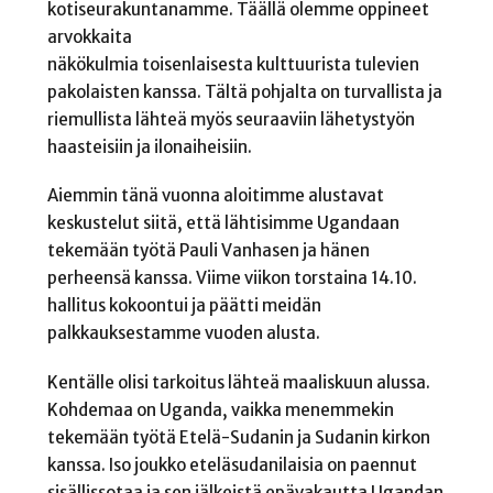
kotiseurakuntanamme. Täällä olemme oppineet
arvokkaita
näkökulmia toisenlaisesta kulttuurista tulevien
pakolaisten kanssa. Tältä pohjalta on turvallista ja
riemullista lähteä myös seuraaviin lähetystyön
haasteisiin ja ilonaiheisiin.
Aiemmin tänä vuonna aloitimme alustavat
keskustelut siitä, että lähtisimme Ugandaan
tekemään työtä Pauli Vanhasen ja hänen
perheensä kanssa. Viime viikon torstaina 14.10.
hallitus kokoontui ja päätti meidän
palkkauksestamme vuoden alusta.
Kentälle olisi tarkoitus lähteä maaliskuun alussa.
Kohdemaa on Uganda, vaikka menemmekin
tekemään työtä Etelä-Sudanin ja Sudanin kirkon
kanssa. Iso joukko eteläsudanilaisia on paennut
sisällissotaa ja sen jälkeistä epävakautta Ugandan