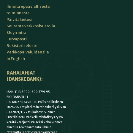
Ilmoita epäasiallisesta
toiminnasta
Päivitä tietosi
Seuranta verkkosivustolla
Sleyn intra
Turvaposti
Rekisteriseloste
Verkkopalveluiden tila
In English
RAHALAHJAT
(DANSKE BANK):
IBAN: FI13 8000 1500 7791 95
BIC: DABAFIHH
RAHANKERÄYSLUPA: Poliisihallituksen
10.9.2021 myöntämän rahankeräysluvan
RA/2021/1127 mukaisesti Suomen
Luterilainen Evankeliumiyhdistys ry voi
kerätä varoja toistaiseksi koko Suomen
alueella Ahvenanmaata lukuun
ottamatta. Kerätyt varat käytetään