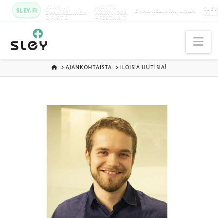
KARKUN
MAATA
SLEY
SLEY.FI
EVANKELIUMIJUHLA
EVANKELINEN
NÄKYVISSÄ
KAU
OPISTO
-FESTARIT
Na
ETUSIVU
AJANKOHTAISTA
ILOISIA UUTISIA!