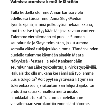
Valmistautumista kentälle lähtöön
Tällä hetkellä olemme Annan kanssa vielä
edellisissä töissämme, Anna Sley-Median
työntekijänä ja minä polkupyörämekaanikkona,
mutta katse täytyy kääntää jo alkavaan vuoteen.
Tulemme vierailemaan eri puolilla Suomen
seurakuntia ja Sleyn toimintaa, ja kutsumme
samalla väkeä tukijajoukkoihimme. Tämän vuoden
puolella tulemme käymään ainakin Maata
Näkyvissä -festareilla sekä Kankaanpään
seurakunnan Lähetyskoulutus ja -virkistyspäivillä.
Haluaisitko olla mukana keräämässä työllemme
uusia tukijoita? Voit pyytää ystäviäsi liittymään
tukirenkaaseen ja sitoutumaan lahjoittajaksi tai
ehdottaa seurakunnallesi meitä uusiksi
nimikkoläheteiksi! Tulemme mielellämme
vierailemaan seurakuntiin ennen lähtöämme.