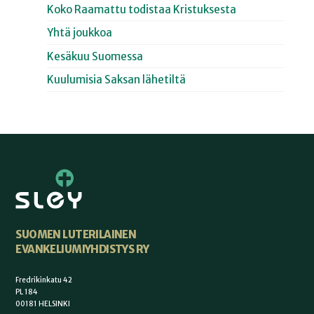
Koko Raamattu todistaa Kristuksesta
Yhtä joukkoa
Kesäkuu Suomessa
Kuulumisia Saksan lähetiltä
SUOMEN LUTERILAINEN
EVANKELIUMIYHDISTYS RY
Fredrikinkatu 42
PL 184
00181 HELSINKI