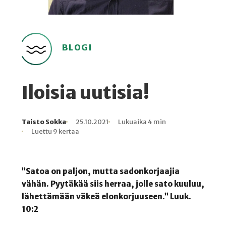
BLOGI
Iloisia uutisia!
Taisto Sokka
25.10.2021
Lukuaika 4 min
Kirjoittaja
Julkaistu
Lukuaika
Lukukertoja
Luettu 9 kertaa
”Satoa on paljon, mutta sadonkorjaajia
vähän. Pyytäkää siis herraa, jolle sato kuuluu,
lähettämään
väkeä elonkorjuuseen.” Luuk.
10:2