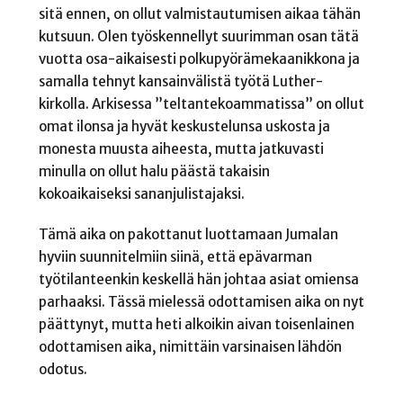
sitä ennen, on ollut valmistautumisen aikaa tähän
kutsuun. Olen työskennellyt suurimman osan tätä
vuotta osa-aikaisesti polkupyörämekaanikkona ja
samalla tehnyt kansainvälistä työtä Luther-
kirkolla. Arkisessa ”teltantekoammatissa” on ollut
omat ilonsa ja hyvät keskustelunsa uskosta ja
monesta muusta aiheesta, mutta jatkuvasti
minulla on ollut halu päästä takaisin
kokoaikaiseksi sananjulistajaksi.
Tämä aika on pakottanut luottamaan Jumalan
hyviin suunnitelmiin siinä, että epävarman
työtilanteenkin keskellä hän johtaa asiat omiensa
parhaaksi. Tässä mielessä odottamisen aika on nyt
päättynyt, mutta heti alkoikin aivan toisenlainen
odottamisen aika, nimittäin varsinaisen lähdön
odotus.