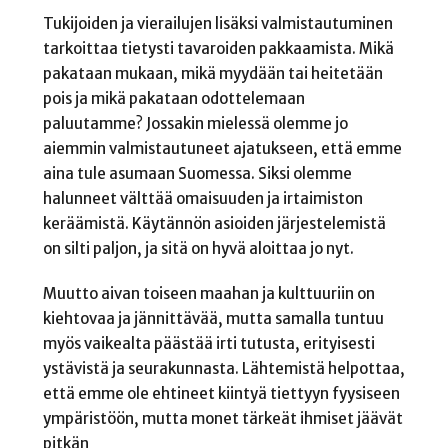
Tukijoiden ja vierailujen lisäksi valmistautuminen
tarkoittaa tietysti tavaroiden pakkaamista. Mikä
pakataan mukaan, mikä myydään tai heitetään
pois ja mikä pakataan odottelemaan
paluutamme? Jossakin mielessä olemme jo
aiemmin valmistautuneet ajatukseen, että emme
aina tule asumaan Suomessa. Siksi olemme
halunneet välttää omaisuuden ja irtaimiston
keräämistä. Käytännön asioiden järjestelemistä
on silti paljon, ja sitä on hyvä aloittaa jo nyt.
Muutto aivan toiseen maahan ja kulttuuriin on
kiehtovaa ja jännittävää, mutta samalla tuntuu
myös vaikealta päästää irti tutusta, erityisesti
ystävistä ja seurakunnasta. Lähtemistä helpottaa,
että emme ole ehtineet kiintyä tiettyyn fyysiseen
ympäristöön, mutta monet tärkeät ihmiset jäävät
pitkän