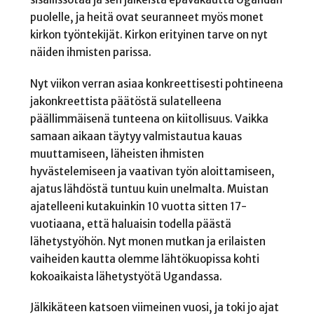
puolelle, ja heitä ovat seuranneet myös monet
kirkon työntekijät. Kirkon erityinen tarve on nyt
näiden ihmisten parissa.
Nyt viikon verran asiaa konkreettisesti pohtineena
jakonkreettista päätöstä sulatelleena
päällimmäisenä tunteena on kiitollisuus. Vaikka
samaan aikaan täytyy valmistautua kauas
muuttamiseen, läheisten ihmisten
hyvästelemiseen ja vaativan työn aloittamiseen,
ajatus lähdöstä tuntuu kuin unelmalta. Muistan
ajatelleeni kutakuinkin 10 vuotta sitten 17-
vuotiaana, että haluaisin todella päästä
lähetystyöhön. Nyt monen mutkan ja erilaisten
vaiheiden kautta olemme lähtökuopissa kohti
kokoaikaista lähetystyötä Ugandassa.
Jälkikäteen katsoen viimeinen vuosi, ja toki jo ajat