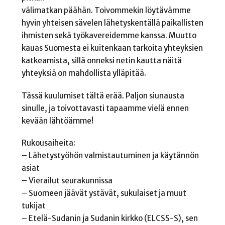
välimatkan päähän. Toivommekin löytävämme
hyvin yhteisen sävelen lähetyskentällä paikallisten
ihmisten sekä työkavereidemme kanssa. Muutto
kauas Suomesta ei kuitenkaan tarkoita yhteyksien
katkeamista, sillä onneksi netin kautta näitä
yhteyksiä on mahdollista ylläpitää.
Tässä kuulumiset tältä erää. Paljon siunausta
sinulle, ja toivottavasti tapaamme vielä ennen
kevään lähtöämme!
Rukousaiheita:
– Lähetystyöhön valmistautuminen ja käytännön
asiat
– Vierailut seurakunnissa
– Suomeen jäävät ystävät, sukulaiset ja muut
tukijat
– Etelä-Sudanin ja Sudanin kirkko (ELCSS-S), sen