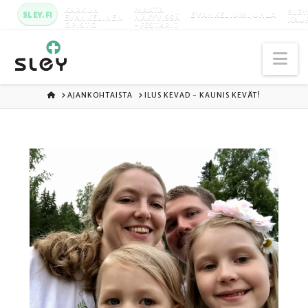
KARKUN
MAATA
SLEY
SLEY.FI
EVANKELIUMIJUHLA
EVANKELINEN
NÄKYVISSÄ
KAU
OPISTO
-FESTARIT
Na
ETUSIVU
AJANKOHTAISTA
ILUS KEVAD - KAUNIS KEVÄT!