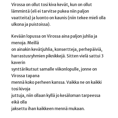
Virossa on ollut tosi kiva kevät, kun on ollut
lämmintä (eli ei tarvitse pukea niin paljon
vaatteita) ja luonto on kaunis (niin tekee mieli olla
ulkona ja puistoissa).
Kevään lopussa on Virossa aina paljon juhlia ja
menoja. Meillä
on ainakin kevätjuhlia, konsertteja, perhepäiviä,
harrastusryhmien piknikkejä. Sitten vielä sattui 3
kaverin
synttärikutsut samalle viikonlopulle, jonne on
Virossa tapana
mennä koko perheen kanssa. Vaikka ne on kaikki
tosi kivoja
juttuja, niin ollaan kyllä jo kesäloman tarpeessa
eikä olla
jaksettu ihan kaikkeen mennä mukaan.