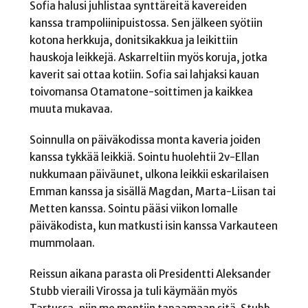
Sofia halusi juhlistaa synttäreitä kavereiden
kanssa trampoliinipuistossa. Sen jälkeen syötiin
kotona herkkuja, donitsikakkua ja leikittiin
hauskoja leikkejä. Askarreltiin myös koruja, jotka
kaverit sai ottaa kotiin. Sofia sai lahjaksi kauan
toivomansa Otamatone-soittimen ja kaikkea
muuta mukavaa.
Soinnulla on päiväkodissa monta kaveria joiden
kanssa tykkää leikkiä. Sointu huolehtii 2v-Ellan
nukkumaan päiväunet, ulkona leikkii eskarilaisen
Emman kanssa ja sisällä Magdan, Marta-Liisan tai
Metten kanssa. Sointu pääsi viikon lomalle
päiväkodista, kun matkusti isin kanssa Varkauteen
mummolaan.
Reissun aikana parasta oli Presidentti Aleksander
Stubb vieraili Virossa ja tuli käymään myös