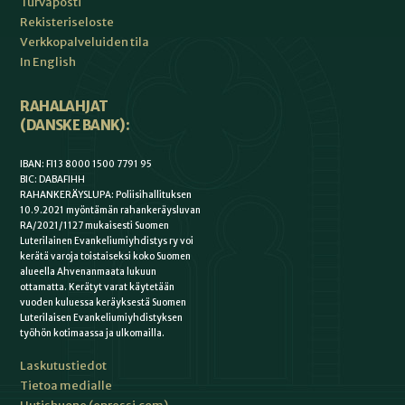
Turvaposti
Rekisteriseloste
Verkkopalveluiden tila
In English
RAHALAHJAT
(DANSKE BANK):
IBAN: FI13 8000 1500 7791 95
BIC: DABAFIHH
RAHANKERÄYSLUPA: Poliisihallituksen
10.9.2021 myöntämän rahankeräysluvan
RA/2021/1127 mukaisesti Suomen
Luterilainen Evankeliumiyhdistys ry voi
kerätä varoja toistaiseksi koko Suomen
alueella Ahvenanmaata lukuun
ottamatta. Kerätyt varat käytetään
vuoden kuluessa keräyksestä Suomen
Luterilaisen Evankeliumiyhdistyksen
työhön kotimaassa ja ulkomailla.
Laskutustiedot
Tietoa medialle