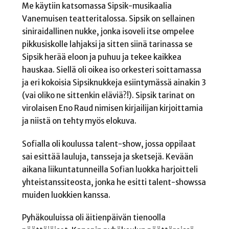
Me käytiin katsomassa Sipsik-musikaalia
Vanemuisen teatteritalossa. Sipsik on sellainen
siniraidallinen nukke, jonka isoveli itse ompelee
pikkusiskolle lahjaksi ja sitten siinä tarinassa se
Sipsik herää eloon ja puhuu ja tekee kaikkea
hauskaa. Siellä oli oikea iso orkesteri soittamassa
ja eri kokoisia Sipsiknukkeja esiintymässä ainakin 3
(vai oliko ne sittenkin eläviä?!). Sipsik tarinat on
virolaisen Eno Raud nimisen kirjailijan kirjoittamia
ja niistä on tehty myös elokuva.
Sofialla oli koulussa talent-show, jossa oppilaat
sai esittää lauluja, tansseja ja sketsejä. Kevään
aikana liikuntatunneilla Sofian luokka harjoitteli
yhteistanssiteosta, jonka he esitti talent-showssa
muiden luokkien kanssa.
Pyhäkouluissa oli äitienpäivän tienoolla