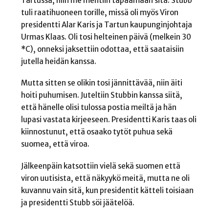
Tartussa, niin me mentiin tapaamaan sitä. Stubb
tuli raatihuoneen torille, missä oli myös Viron
presidentti Alar Karis ja Tartun kaupunginjohtaja
Urmas Klaas. Oli tosi helteinen päivä (melkein 30
*C), onneksi jaksettiin odottaa, että saataisiin
jutella heidän kanssa.
Mutta sitten se olikin tosi jännittävää, niin äiti
hoiti puhumisen. Juteltiin Stubbin kanssa siitä,
että hänelle olisi tulossa postia meiltä ja hän
lupasi vastata kirjeeseen. Presidentti Karis taas oli
kiinnostunut, että osaako tytöt puhua sekä
suomea, että viroa.
Jälkeenpäin katsottiin vielä sekä suomen että
viron uutisista, että näkyykö meitä, mutta ne oli
kuvannu vain sitä, kun presidentit kätteli toisiaan
ja presidentti Stubb söi jäätelöä.