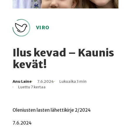
VIRO
Ilus kevad – Kaunis
kevät!
Anu Laine
7.6.2024
Lukuaika 3 min
Kirjoittaja
Julkaistu
Lukuaika
Lukukertoja
Luettu 7 kertaa
Oleniusten lasten lähettikirje 2/2024
7.6.2024