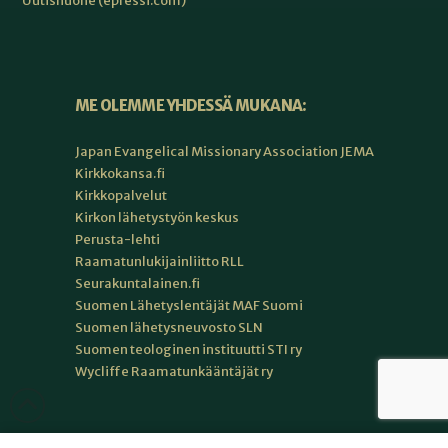
Uutishuone (epressi.com)
ME OLEMME YHDESSÄ MUKANA:
Japan Evangelical Missionary Association JEMA
Kirkkokansa.fi
Kirkkopalvelut
Kirkon lähetystyön keskus
Perusta-lehti
Raamatunlukijainliitto RLL
Seurakuntalainen.fi
Suomen Lähetyslentäjät MAF Suomi
Suomen lähetysneuvosto SLN
Suomen teologinen instituutti STI ry
Wycliffe Raamatunkääntäjät ry