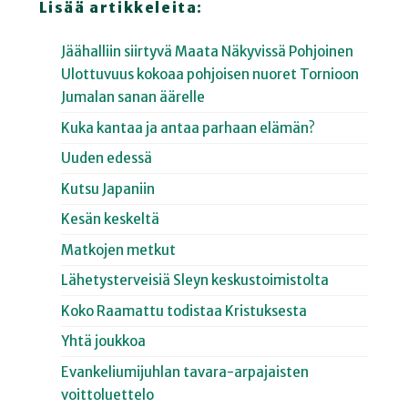
Lisää artikkeleita:
Jäähalliin siirtyvä Maata Näkyvissä Pohjoinen
Ulottuvuus kokoaa pohjoisen nuoret Tornioon
Jumalan sanan äärelle
Kuka kantaa ja antaa parhaan elämän?
Uuden edessä
Kutsu Japaniin
Kesän keskeltä
Matkojen metkut
Lähetysterveisiä Sleyn keskustoimistolta
Koko Raamattu todistaa Kristuksesta
Yhtä joukkoa
Evankeliumijuhlan tavara-arpajaisten
voittoluettelo