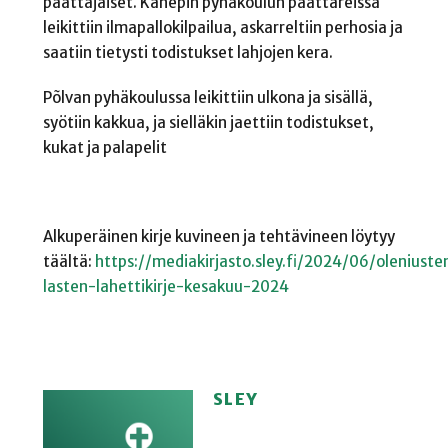
päättäjäiset. Kanepin pyhäkoulun päättäreissä
leikittiin ilmapallokilpailua, askarreltiin perhosia ja
saatiin tietysti todistukset lahjojen kera.
Põlvan pyhäkoulussa leikittiin ulkona ja sisällä,
syötiin kakkua, ja sielläkin jaettiin todistukset,
kukat ja palapelit
Alkuperäinen kirje kuvineen ja tehtävineen löytyy
täältä:
https://mediakirjasto.sley.fi/2024/06/oleniuste
lasten-lahettikirje-kesakuu-2024
SLEY