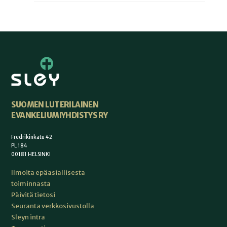
SUOMEN LUTERILAINEN
EVANKELIUMIYHDISTYS RY
Fredrikinkatu 42
PL 184
00181 HELSINKI
Ilmoita epäasiallisesta
toiminnasta
Päivitä tietosi
Seuranta verkkosivustolla
Sleyn intra