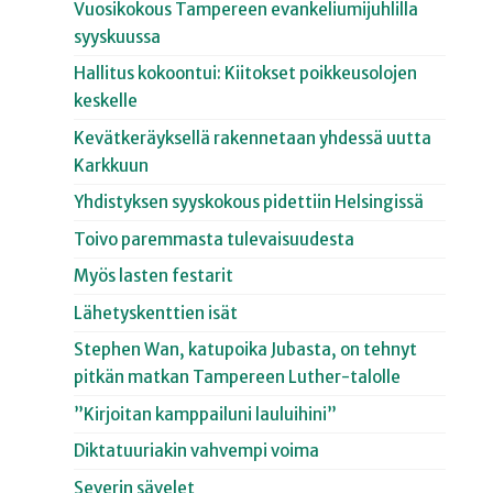
Vuosikokous Tampereen evankeliumijuhlilla
syyskuussa
Hallitus kokoontui: Kiitokset poikkeusolojen
keskelle
Kevätkeräyksellä rakennetaan yhdessä uutta
Karkkuun
Yhdistyksen syyskokous pidettiin Helsingissä
Toivo paremmasta tulevaisuudesta
Myös lasten festarit
Lähetyskenttien isät
Stephen Wan, katupoika Jubasta, on tehnyt
pitkän matkan Tampereen Luther-talolle
”Kirjoitan kamppailuni lauluihini”
Diktatuuriakin vahvempi voima
Severin sävelet