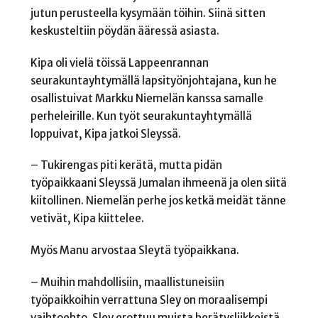
jutun perusteella kysymään töihin. Siinä sitten
keskusteltiin pöydän ääressä asiasta.
Kipa oli vielä töissä Lappeenrannan
seurakuntayhtymällä lapsityönjohtajana, kun he
osallistuivat Markku Niemelän kanssa samalle
perheleirille. Kun työt seurakuntayhtymällä
loppuivat, Kipa jatkoi Sleyssä.
– Tukirengas piti kerätä, mutta pidän
työpaikkaani Sleyssä Jumalan ihmeenä ja olen siitä
kiitollinen. Niemelän perhe jos ketkä meidät tänne
vetivät, Kipa kiittelee.
Myös Manu arvostaa Sleytä työpaikkana.
– Muihin mahdollisiin, maallistuneisiin
työpaikkoihin verrattuna Sley on moraalisempi
vaihtoehto. Sley erottuu muista herätysliikkeistä