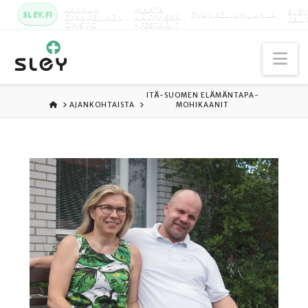
KARKUN
MAATA
SLEY
SLEY.FI
EVANKELIUMIJUHLA
EVANKELINEN
NÄKYVISSÄ
KAU
OPISTO
-FESTARIT
Na
ITÄ-SUOMEN ELÄMÄNTAPA-
ETUSIVU
AJANKOHTAISTA
MOHIKAANIT