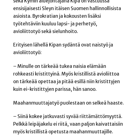
sekä Kymin aluejohtajana Kipa on vastuussa
ensisijaisesti Sleyn itäisen Suomen hallinnollisista
asioista. Byrokratian ja kokousten lisäksi
työtehtäviin kuuluu lapsi- ja perhetyö,
avioliittotyö sekä sielunhoito.
Erityisen lähellä Kipan sydäntä ovat naistyö ja
avioliittotyö:
– Minulle on tärkeää tukea naisia elämään
rohkeasti kristittyinä. Myös kristillistä avioliittoa
on tärkeää opettaa ja pitää esillä niin kristittyjen
kuin ei-kristittyjen parissa, hän sanoo.
Maahanmuuttajatyö puolestaan on selkeä haaste.
– Siinä kokee jatkuvasti syvää riittämättömyyttä.
Pelkkä leipäjakelu ei riitä, vaan paljon kaivattaisiin
myös kristillistä opetusta maahanmuuttajille.