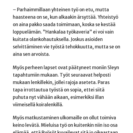
– Parhaimmillaan yhteinen työ on etu, mutta
haasteena on se, kun alkaakin ärsyttää. Yhteistyö
on aina pakko saada toimimaan, koska se kestää
loppuelämän. ”Hankalaa työkaveria” ei voi vain
kuitata olankohautuksella. Joskus asioiden
selvittäminen vie työstä tehokkuutta, mutta se on
aina sen arvoista.
Myös perheen lapset ovat päätyneet moniin Sleyn
tapahtumiin mukaan. Työt seuraavat helposti
mukaan lenkillekin, jollei rajoja aseteta. Paras
tapa irrottautua työstä on sopia, ettei siitä
puhuta nyt vähään aikaan, esimerkiksi illan
viimeisellä koiralenkillä.
Myös matkustaminen ulkomaille on ollut toimiva
keino levätä. Mieluisa työ on kuitenkin niin iso osa
elämää, että Ryösöt kuvailevat sitä jo oikeastaan