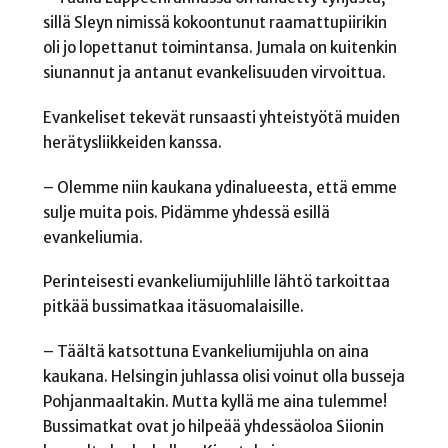
sillä Sleyn nimissä kokoontunut raamattupiirikin
oli jo lopettanut toimintansa. Jumala on kuitenkin
siunannut ja antanut evankelisuuden virvoittua.
Evankeliset tekevät runsaasti yhteistyötä muiden
herätysliikkeiden kanssa.
– Olemme niin kaukana ydinalueesta, että emme
sulje muita pois. Pidämme yhdessä esillä
evankeliumia.
Perinteisesti evankeliumijuhlille lähtö tarkoittaa
pitkää bussimatkaa itäsuomalaisille.
– Täältä katsottuna Evankeliumijuhla on aina
kaukana. Helsingin juhlassa olisi voinut olla busseja
Pohjanmaaltakin. Mutta kyllä me aina tulemme!
Bussimatkat ovat jo hilpeää yhdessäoloa Siionin