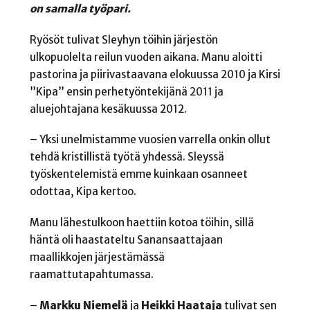
on samalla työpari.
Ryösöt tulivat Sleyhyn töihin järjestön
ulkopuolelta reilun vuoden aikana. Manu aloitti
pastorina ja piirivastaavana elokuussa 2010 ja Kirsi
”Kipa” ensin perhetyöntekijänä 2011 ja
aluejohtajana kesäkuussa 2012.
– Yksi unelmistamme vuosien varrella onkin ollut
tehdä kristillistä työtä yhdessä. Sleyssä
työskentelemistä emme kuinkaan osanneet
odottaa, Kipa kertoo.
Manu lähestulkoon haettiin kotoa töihin, sillä
häntä oli haastateltu Sanansaattajaan
maallikkojen järjestämässä
raamattutapahtumassa.
–
Markku Niemelä
ja
Heikki Haataja
tulivat sen