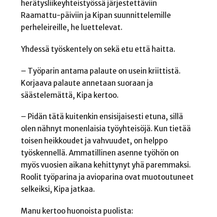
herätysliikeyhteistyössä järjestettäviin
Raamattu-päiviin ja Kipan suunnittelemille
perheleireille, he luettelevat.
Yhdessä työskentely on sekä etu että haitta.
– Työparin antama palaute on usein kriittistä.
Korjaava palaute annetaan suoraan ja
säästelemättä, Kipa kertoo.
– Pidän tätä kuitenkin ensisijaisesti etuna, sillä
olen nähnyt monenlaisia työyhteisöjä. Kun tietää
toisen heikkoudet ja vahvuudet, on helppo
työskennellä. Ammatillinen asenne työhön on
myös vuosien aikana kehittynyt yhä paremmaksi.
Roolit työparina ja avioparina ovat muotoutuneet
selkeiksi, Kipa jatkaa.
Manu kertoo huonoista puolista: