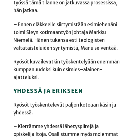
työssä tämä tilanne on jatkuvassa prosessissa,
hän jatkaa.
– Ennen eläkkeelle siirtymistään esimiehenäni
toimi Sleyn kotimaantyön johtaja Markku
Niemelä. Hänen tukensa esti teologisten
valtataisteluiden syntymistä, Manu selventää.
Ryösöt kuvailevatkin työskentelyään enemmän
kumppanuudeksi kuin esimies–alainen-
ajatteluksi.
YHDESSÄ JA ERIKSEEN
Ryösöt työskentelevät paljon kotoaan käsin ja
yhdessä.
– Kierrämme yhdessä lähetyspiirejä ja
opiskelijailtoja. Osallistumme myös molemmat