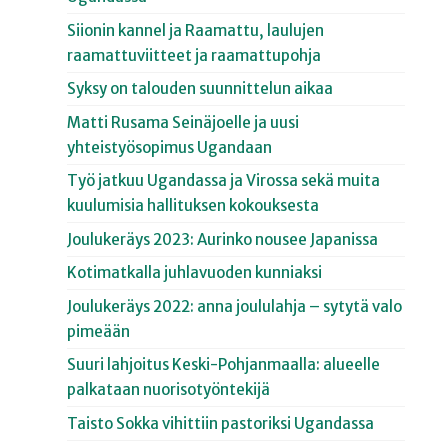
Siionin kannel ja Raamattu, laulujen
raamattuviitteet ja raamattupohja
Syksy on talouden suunnittelun aikaa
Matti Rusama Seinäjoelle ja uusi
yhteistyösopimus Ugandaan
Työ jatkuu Ugandassa ja Virossa sekä muita
kuulumisia hallituksen kokouksesta
Joulukeräys 2023: Aurinko nousee Japanissa
Kotimatkalla juhlavuoden kunniaksi
Joulukeräys 2022: anna joululahja – sytytä valo
pimeään
Suuri lahjoitus Keski-Pohjanmaalla: alueelle
palkataan nuorisotyöntekijä
Taisto Sokka vihittiin pastoriksi Ugandassa