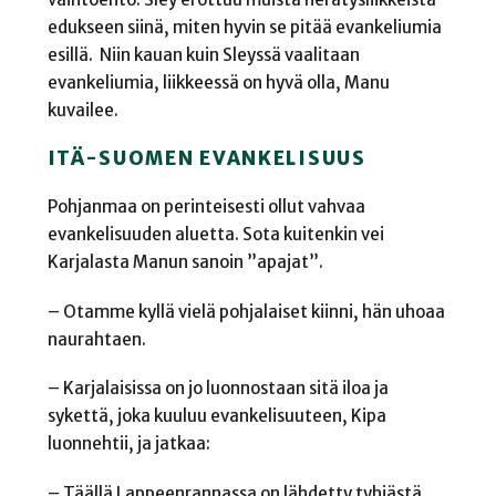
edukseen siinä, miten hyvin se pitää evankeliumia
esillä. Niin kauan kuin Sleyssä vaalitaan
evankeliumia, liikkeessä on hyvä olla, Manu
kuvailee.
ITÄ-SUOMEN EVANKELISUUS
Pohjanmaa on perinteisesti ollut vahvaa
evankelisuuden aluetta. Sota kuitenkin vei
Karjalasta Manun sanoin ”apajat”.
– Otamme kyllä vielä pohjalaiset kiinni, hän uhoaa
naurahtaen.
– Karjalaisissa on jo luonnostaan sitä iloa ja
sykettä, joka kuuluu evankelisuuteen, Kipa
luonnehtii, ja jatkaa:
– Täällä Lappeenrannassa on lähdetty tyhjästä,