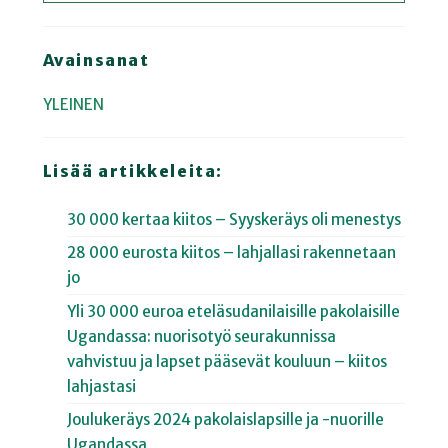
Avainsanat
YLEINEN
Lisää artikkeleita:
30 000 kertaa kiitos – Syyskeräys oli menestys
28 000 eurosta kiitos – lahjallasi rakennetaan
jo
Yli 30 000 euroa eteläsudanilaisille pakolaisille
Ugandassa: nuorisotyö seurakunnissa
vahvistuu ja lapset pääsevät kouluun – kiitos
lahjastasi
Joulukeräys 2024 pakolaislapsille ja -nuorille
Ugandassa