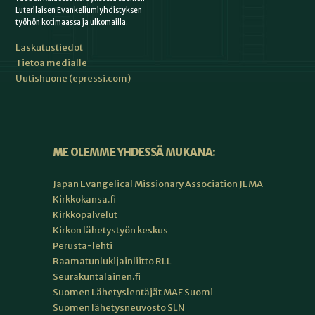
Luterilaisen Evankeliumiyhdistyksen
työhön kotimaassa ja ulkomailla.
Laskutustiedot
Tietoa medialle
Uutishuone (epressi.com)
ME OLEMME YHDESSÄ MUKANA:
Japan Evangelical Missionary Association JEMA
Kirkkokansa.fi
Kirkkopalvelut
Kirkon lähetystyön keskus
Perusta-lehti
Raamatunlukijainliitto RLL
Seurakuntalainen.fi
Suomen Lähetyslentäjät MAF Suomi
Suomen lähetysneuvosto SLN