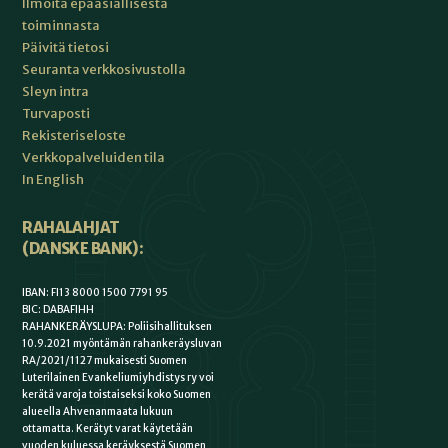
Ilmoita epäasiallisesta
toiminnasta
Päivitä tietosi
Seuranta verkkosivustolla
Sleyn intra
Turvaposti
Rekisteriseloste
Verkkopalveluiden tila
In English
RAHALAHJAT
(DANSKE BANK):
IBAN: FI13 8000 1500 7791 95
BIC: DABAFIHH
RAHANKERÄYSLUPA: Poliisihallituksen
10.9.2021 myöntämän rahankeräysluvan
RA/2021/1127 mukaisesti Suomen
Luterilainen Evankeliumiyhdistys ry voi
kerätä varoja toistaiseksi koko Suomen
alueella Ahvenanmaata lukuun
ottamatta. Kerätyt varat käytetään
vuoden kuluessa keräyksestä Suomen