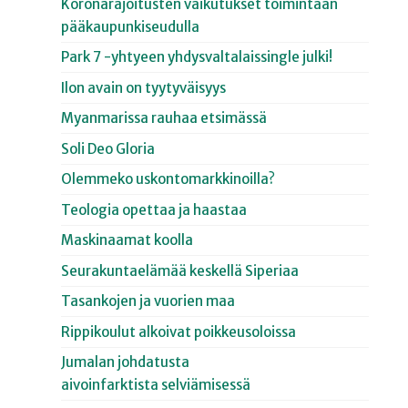
Koronarajoitusten vaikutukset toimintaan
pääkaupunkiseudulla
Park 7 -yhtyeen yhdysvaltalaissingle julki!
Ilon avain on tyytyväisyys
Myanmarissa rauhaa etsimässä
Soli Deo Gloria
Olemmeko uskontomarkkinoilla?
Teologia opettaa ja haastaa
Maskinaamat koolla
Seurakuntaelämää keskellä Siperiaa
Tasankojen ja vuorien maa
Rippikoulut alkoivat poikkeusoloissa
Jumalan johdatusta
aivoinfarktista selviämisessä