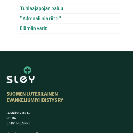
Tuhlaajapojan paluu
”Adrenaliinia riitti”
Elämän värit
SUOMEN LUTERILAINEN
EVANKELIUMIYHDISTYS RY
Fredrikinkatu 42
PL 184
00181 HELSINKI