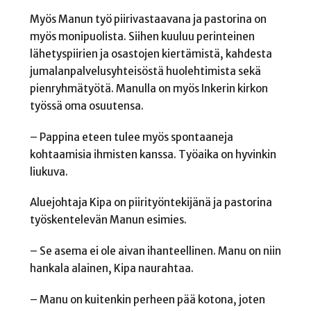
Myös Manun työ piirivastaavana ja pastorina on
myös monipuolista. Siihen kuuluu perinteinen
lähetyspiirien ja osastojen kiertämistä, kahdesta
jumalanpalvelusyhteisöstä huolehtimista sekä
pienryhmätyötä. Manulla on myös Inkerin kirkon
työssä oma osuutensa.
– Pappina eteen tulee myös spontaaneja
kohtaamisia ihmisten kanssa. Työaika on hyvinkin
liukuva.
Aluejohtaja Kipa on piirityöntekijänä ja pastorina
työskentelevän Manun esimies.
– Se asema ei ole aivan ihanteellinen. Manu on niin
hankala alainen, Kipa naurahtaa.
– Manu on kuitenkin perheen pää kotona, joten