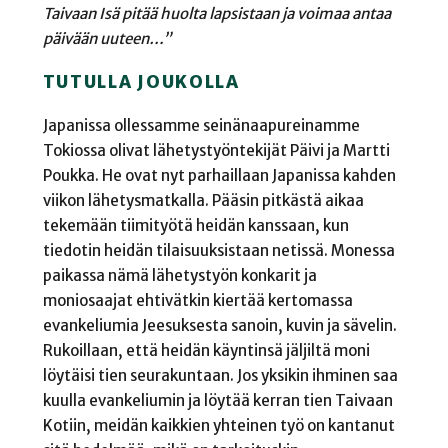
Taivaan Isä pitää huolta lapsistaan ja voimaa antaa
päivään uuteen…”
TUTULLA JOUKOLLA
Japanissa ollessamme seinänaapureinamme
Tokiossa olivat lähetystyöntekijät Päivi ja Martti
Poukka. He ovat nyt parhaillaan Japanissa kahden
viikon lähetysmatkalla. Pääsin pitkästä aikaa
tekemään tiimityötä heidän kanssaan, kun
tiedotin heidän tilaisuuksistaan netissä. Monessa
paikassa nämä lähetystyön konkarit ja
moniosaajat ehtivätkin kiertää kertomassa
evankeliumia Jeesuksesta sanoin, kuvin ja sävelin.
Rukoillaan, että heidän käyntinsä jäljiltä moni
löytäisi tien seurakuntaan. Jos yksikin ihminen saa
kuulla evankeliumin ja löytää kerran tien Taivaan
Kotiin, meidän kaikkien yhteinen työ on kantanut