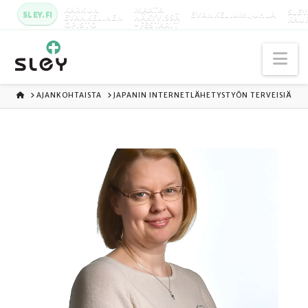
KARKUN
MAATA
SLEY
SLEY.FI
EVANKELIUMIJUHLA
EVANKELINEN
NÄKYVISSÄ
KAU
OPISTO
-FESTARIT
Na
ETUSIVU
AJANKOHTAISTA
JAPANIN INTERNETLÄHETYSTYÖN TERVEISIÄ