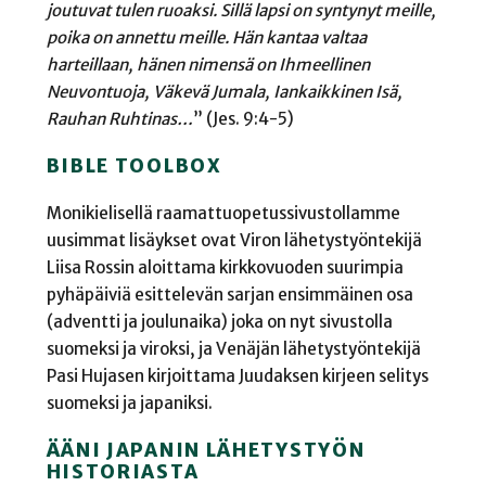
joutuvat tulen ruoaksi. Sillä lapsi
on syntynyt meille,
poika on annettu meille. Hän kantaa valtaa
harteillaan, hänen nimensä on Ihmeellinen
Neuvontuoja, Väkevä
Jumala, Iankaikkinen Isä,
Rauhan Ruhtinas…
” (Jes. 9:4-5)
BIBLE TOOLBOX
Monikielisellä raamattuopetussivustollamme
uusimmat lisäykset ovat Viron lähetystyöntekijä
Liisa Rossin aloittama kirkkovuoden suurimpia
pyhäpäiviä esittelevän sarjan ensimmäinen osa
(adventti ja joulunaika) joka on nyt sivustolla
suomeksi ja viroksi, ja Venäjän lähetystyöntekijä
Pasi Hujasen kirjoittama Juudaksen kirjeen selitys
suomeksi ja japaniksi.
ÄÄNI JAPANIN LÄHETYSTYÖN
HISTORIASTA