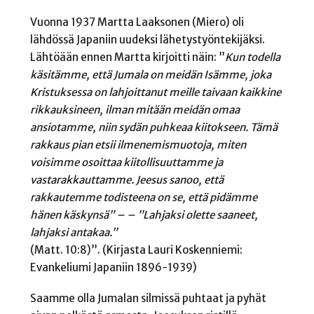
Vuonna 1937 Martta Laaksonen (Miero) oli
lähdössä Japaniin uudeksi lähetystyöntekijäksi.
Lähtöään ennen Martta kirjoitti näin: ”
Kun todella
käsitämme, että Jumala on meidän Isämme, joka
Kristuksessa on lahjoittanut meille taivaan kaikkine
rikkauksineen, ilman mitään meidän omaa
ansiotamme, niin sydän puhkeaa kiitokseen. Tämä
rakkaus pian etsii ilmenemismuotoja, miten
voisimme osoittaa kiitollisuuttamme ja
vastarakkauttamme. Jeesus sanoo, että
rakkautemme
todisteena on se, että pidämme
hänen käskynsä” – – ”Lahjaksi olette saaneet,
lahjaksi antakaa.”
(Matt. 10:8)”. (Kirjasta Lauri Koskenniemi:
Evankeliumi Japaniin 1896-1939)
Saamme olla Jumalan silmissä puhtaat ja pyhät