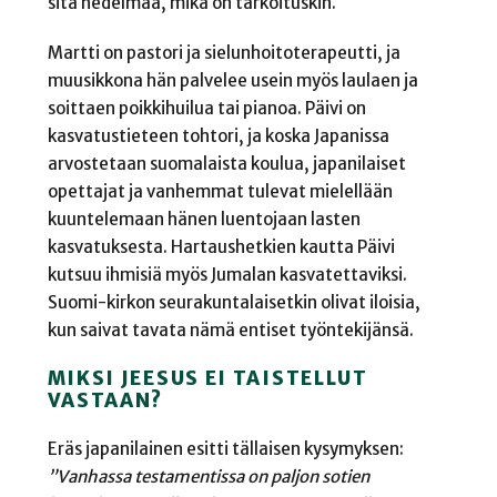
sitä hedelmää, mikä on tarkoituskin.
Martti on pastori ja sielunhoitoterapeutti, ja
muusikkona hän palvelee usein myös laulaen ja
soittaen poikkihuilua tai pianoa. Päivi on
kasvatustieteen tohtori, ja koska Japanissa
arvostetaan suomalaista koulua, japanilaiset
opettajat ja vanhemmat tulevat mielellään
kuuntelemaan hänen luentojaan lasten
kasvatuksesta. Hartaushetkien kautta Päivi
kutsuu ihmisiä myös Jumalan kasvatettaviksi.
Suomi-kirkon seurakuntalaisetkin olivat iloisia,
kun saivat tavata nämä entiset työntekijänsä.
MIKSI JEESUS EI TAISTELLUT
VASTAAN?
Eräs japanilainen esitti tällaisen kysymyksen:
”Vanhassa testamentissa on paljon sotien