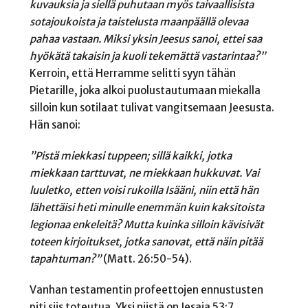
kuvauksia ja siellä puhutaan myös taivaallisista
sotajoukoista ja taistelusta maanpäällä olevaa
pahaa vastaan. Miksi yksin Jeesus sanoi, ettei saa
hyökätä takaisin ja kuoli tekemättä vastarintaa?”
Kerroin, että Herramme selitti syyn tähän
Pietarille, joka alkoi puolustautumaan miekalla
silloin kun sotilaat tulivat vangitsemaan Jeesusta.
Hän sanoi:
”Pistä miekkasi tuppeen; sillä kaikki, jotka
miekkaan tarttuvat, ne miekkaan hukkuvat.
Vai
luuletko, etten voisi rukoilla Isääni, niin että hän
lähettäisi heti minulle enemmän
kuin kaksitoista
legionaa enkeleitä? Mutta kuinka silloin kävisivät
toteen kirjoitukset,
jotka sanovat, että näin pitää
tapahtuman?”
(Matt. 26:50-54).
Vanhan testamentin profeettojen ennustusten
piti siis toteutua. Yksi niistä on Jesaja 53:7