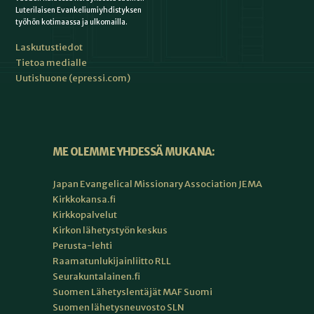
Luterilaisen Evankeliumiyhdistyksen
työhön kotimaassa ja ulkomailla.
Laskutustiedot
Tietoa medialle
Uutishuone (epressi.com)
ME OLEMME YHDESSÄ MUKANA:
Japan Evangelical Missionary Association JEMA
Kirkkokansa.fi
Kirkkopalvelut
Kirkon lähetystyön keskus
Perusta-lehti
Raamatunlukijainliitto RLL
Seurakuntalainen.fi
Suomen Lähetyslentäjät MAF Suomi
Suomen lähetysneuvosto SLN