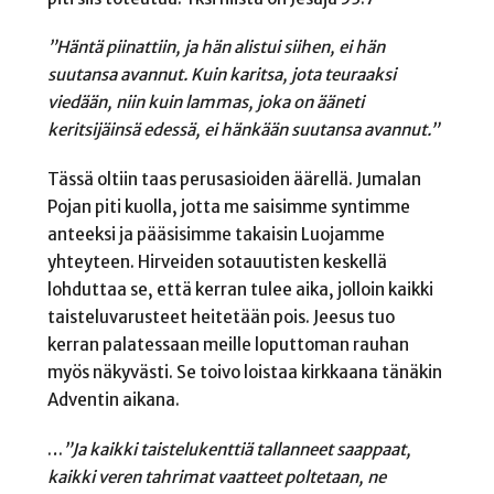
”Häntä piinattiin, ja hän alistui siihen, ei hän
suutansa avannut. Kuin karitsa, jota teuraaksi
viedään,
niin kuin lammas, joka on ääneti
keritsijäinsä edessä, ei hänkään suutansa avannut.”
Tässä oltiin taas perusasioiden äärellä. Jumalan
Pojan piti kuolla, jotta me saisimme syntimme
anteeksi ja pääsisimme takaisin Luojamme
yhteyteen. Hirveiden sotauutisten keskellä
lohduttaa se, että kerran tulee aika, jolloin kaikki
taisteluvarusteet heitetään pois. Jeesus tuo
kerran palatessaan meille loputtoman rauhan
myös näkyvästi. Se toivo loistaa kirkkaana tänäkin
Adventin aikana.
…
”Ja kaikki taistelukenttiä tallanneet saappaat,
kaikki veren
tahrimat vaatteet poltetaan, ne