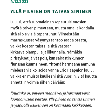
4.12.2023
YLLÄ PILVIEN ON TAIVAS SININEN
Luulisi, että suomalainen sopeutuisi vuosien
myötä talven pimeyteen, mutta omalla kohdalla
sitä ei ole vielä tapahtunut. Viimeistään
marraskuussa väsymys tahtoo saada otetta,
vaikka koetan taistella sitä vastaan
kirkasvalolampulla ja liikunnalla. Nämäkin
piristykset jäivät pois, kun sairastin kunnon
flunssan kuumeineen. Yhtenä harmaana aamuna
mielessäni alkoi soida vanha Eric Haapalon laulu,
vaikka en muista kuulleeni sitä vuosiin. Sitä kautta
annettiin voimia siihen päivään:
”Aurinko oi, pilveen mennä voi ja harmaat värit
luonnon usein peittää.
Yllä pilvien on taivas sininen
ja yläpuolla kaiken sen on kotimaani kirkkauden.