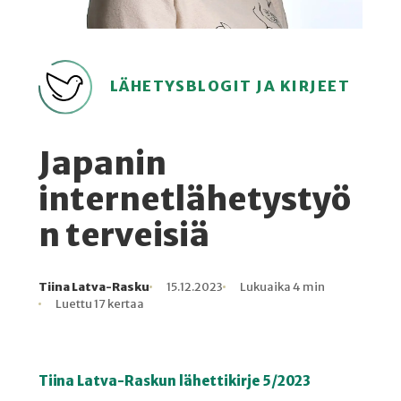
LÄHETYSBLOGIT JA KIRJEET
Japanin
internetlähetystyö
n terveisiä
Tiina Latva-Rasku
15.12.2023
Lukuaika 4 min
Kirjoittaja
Julkaistu
Lukuaika
Lukukertoja
Luettu 17 kertaa
Tiina Latva-Raskun lähettikirje 5/2023