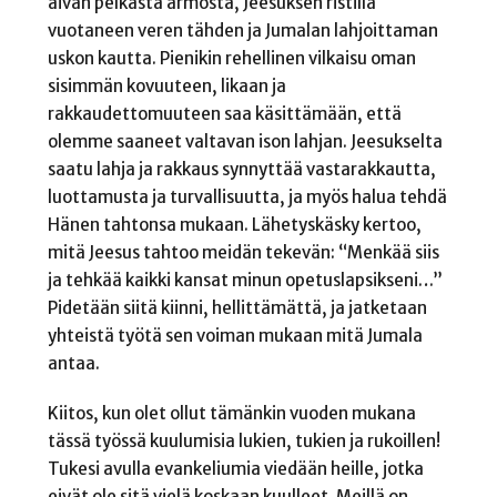
aivan pelkästä armosta, Jeesuksen ristillä
vuotaneen veren tähden ja Jumalan lahjoittaman
uskon kautta. Pienikin rehellinen vilkaisu oman
sisimmän kovuuteen, likaan ja
rakkaudettomuuteen saa käsittämään, että
olemme saaneet valtavan ison lahjan. Jeesukselta
saatu lahja ja rakkaus synnyttää vastarakkautta,
luottamusta ja turvallisuutta, ja myös halua tehdä
Hänen tahtonsa mukaan. Lähetyskäsky kertoo,
mitä Jeesus tahtoo meidän tekevän: “Menkää siis
ja tehkää kaikki kansat minun opetuslapsikseni…”
Pidetään siitä kiinni, hellittämättä, ja jatketaan
yhteistä työtä sen voiman mukaan mitä Jumala
antaa.
Kiitos, kun olet ollut tämänkin vuoden mukana
tässä työssä kuulumisia lukien, tukien ja rukoillen!
Tukesi avulla evankeliumia viedään heille, jotka
eivät ole sitä vielä koskaan kuulleet. Meillä on