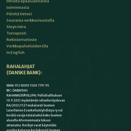
Ilmoita epäasiallisesta
toiminnasta
Päivitä tietosi
Seuranta verkkosivustolla
Sleyn intra
Turvaposti
Rekisteriseloste
Verkkopalveluiden tila
In English
RAHALAHJAT
(DANSKE BANK):
IBAN: FI13 8000 1500 7791 95
BIC: DABAFIHH
RAHANKERÄYSLUPA: Poliisihallituksen
10.9.2021 myöntämän rahankeräysluvan
RA/2021/1127 mukaisesti Suomen
Luterilainen Evankeliumiyhdistys ry voi
kerätä varoja toistaiseksi koko Suomen
alueella Ahvenanmaata lukuun
ottamatta. Kerätyt varat käytetään
vuoden kuluessa keräyksestä Suomen