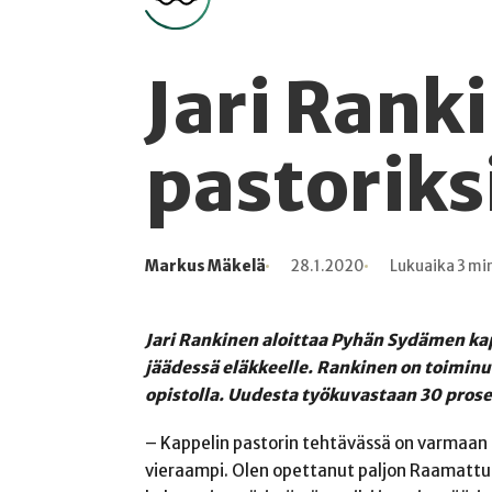
Jari Rank
pastoriks
Markus Mäkelä
28.1.2020
Lukuaika 3 mi
Kirjoittaja
Julkaistu
Lukuaika
Lukukertoja
Jari Rankinen aloittaa Pyhän Sydämen kap
jäädessä eläkkeelle. Rankinen on toimin
opistolla. Uudesta työkuvastaan 30 prose
– Kappelin pastorin tehtävässä on varmaan p
vieraampi. Olen opettanut paljon Raamattua