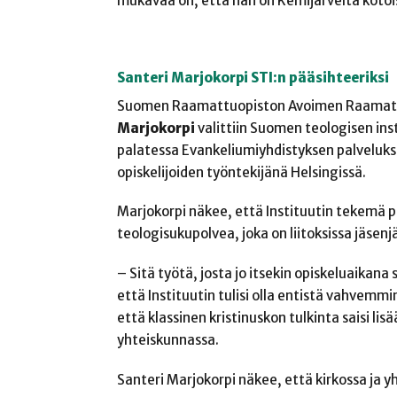
mukavaa on, että hän on Kemijärveltä kotois
Santeri Marjokorpi STI:n pääsihteeriksi
Suomen Raamattuopiston Avoimen Raamattu
Marjokorpi
valittiin Suomen teologisen ins
palatessa Evankeliumiyhdistyksen palveluks
opiskelijoiden työntekijänä Helsingissä.
Marjokorpi näkee, että Instituutin tekemä pe
teologisukupolvea, joka on liitoksissa jäsen
– Sitä työtä, josta jo itsekin opiskeluaikan
että Instituutin tulisi olla entistä vahvem
että klassinen kristinuskon tulkinta saisi lis
yhteiskunnassa.
Santeri Marjokorpi näkee, että kirkossa ja yh