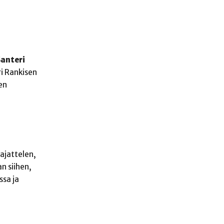
Santeri
ri Rankisen
en
 ajattelen,
n siihen,
ssa ja