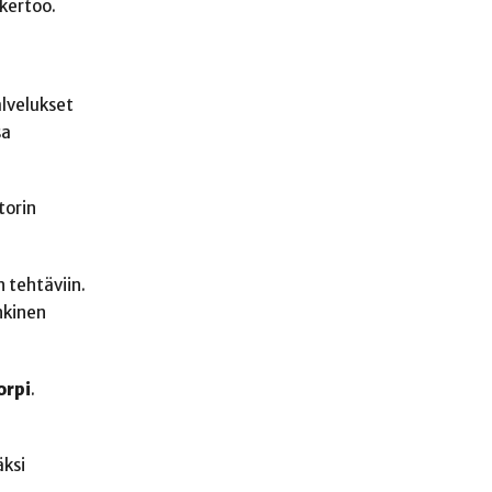
 kertoo.
lvelukset
sa
torin
n tehtäviin.
nkinen
orpi
.
äksi