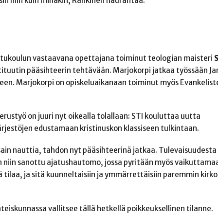
in niin kuin minäkin, Rankinen naurahtaa.
koulun vastaavana opettajana toiminut teologian maisteri
tituutin pääsihteerin tehtävään. Marjokorpi jatkaa työssään Ja
een. Marjokorpi on opiskeluaikanaan toiminut myös Evankelist
rustyö on juuri nyt oikealla tolallaan: STI kouluttaa uutta
järjestöjen edustamaan kristinuskon klassiseen tulkintaan.
a sain nauttia, tahdon nyt pääsihteerinä jatkaa. Tulevaisuudesta
min niin sanottu ajatushautomo, jossa pyritään myös vaikuttamaa
ää tilaa, ja sitä kuunneltaisiin ja ymmärrettäisiin paremmin kirko
teiskunnassa vallitsee tällä hetkellä poikkeuksellinen tilanne.