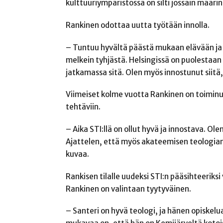
kulttuuriympäristössä on silti jossain määri
Rankinen odottaa uutta työtään innolla.
– Tuntuu hyvältä päästä mukaan elävään ja
melkein tyhjästä. Helsingissä on puolestaan 
jatkamassa sitä. Olen myös innostunut siitä, 
Viimeiset kolme vuotta Rankinen on toiminut
tehtäviin.
– Aika STI:llä on ollut hyvä ja innostava. Ol
Ajattelen, että myös akateemisen teologian
kuvaa.
Rankisen tilalle uudeksi STI:n pääsihteerik
Rankinen on valintaan tyytyväinen.
– Santeri on hyvä teologi, ja hänen opiskelu