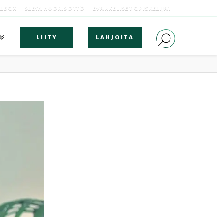
OLBOX
SLEYN NUORISOTYÖ
EVANKELISET OPISKELIJAT
LIITY
LAHJOITA