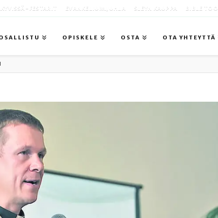
KYVISSÄ -FESTARIT
EVANKELIUMIJUHLA
SLEYN KAUPPA
BIBLE TO
OSALLISTU
OPISKELE
OSTA
OTA YHTEYTTÄ
I