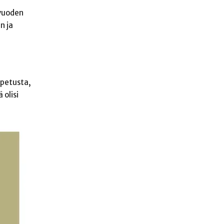
 vuoden
n ja
opetusta,
 olisi