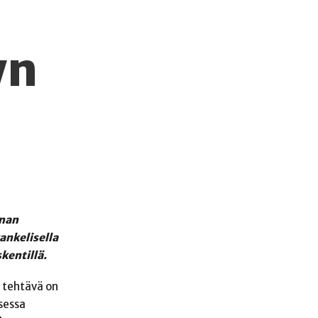
yn
nnan
ankelisella
kentillä.
n tehtävä on
sessa