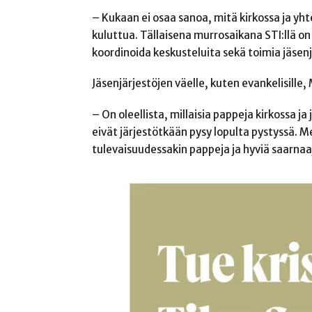
– Kukaan ei osaa sanoa, mitä kirkossa ja
kuluttua. Tällaisena murrosaikana STI:llä on 
koordinoida keskusteluita sekä toimia jäsenj
Jäsenjärjestöjen väelle, kuten evankelisille
– On oleellista, millaisia pappeja kirkossa j
eivät järjestötkään pysy lopulta pystyssä. M
tulevaisuudessakin pappeja ja hyviä saarnaaj