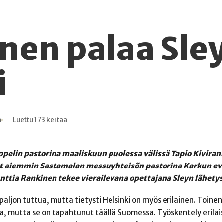
inen palaa Sle
i
n
Luettu 173 kertaa
pelin pastorina maaliskuun puolessa välissä Tapio Kivira
ut aiemmin Sastamalan messuyhteisön pastorina Karkun ev
nttia Rankinen tekee vierailevana opettajana Sleyn lähetys
aljon tuttua, mutta tietysti Helsinki on myös erilainen. Toine
, mutta se on tapahtunut täällä Suomessa. Työskentely erilai