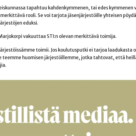
 yhteiskunnassa tapahtuu kahdenkymmenen, tai edes kymmenen
merkittävä rooli. Se voi tarjota jäsenjärjestöille yhteisen pöydä
ärjestöjen eduksi.
, Marjokorpi vakuuttaa STI:n olevan merkittävä toimija.
a järjestöissämme toimii. Jos koulutusputki ei tarjoa laadukasta 
e teemme huomisen järjestöillemme, jotka tahtovat, että heillä
ia.