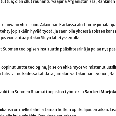
n tuttua; olen ollut rauhanturvaajana Afganistanissa, Rankinen
 toimivaan yhteisöön. Aikoinaan Karkussa aloitimme jumalanpa
tehty jo pitkään hyvää työtä, ja saan olla yhdessä toisten kans
jos voin antaa jotakin Sleyn lähetyskentillä.
 Suomen teologisen instituutin pääsihteerinä ja palaa nyt pas
en oppinut uutta teologina, ja se on ehkä myös valmistanut uusii
 tulisi viime kädessä tähdätä Jumalan valtakunnan työhön, Ra
si valittiin Suomen Raamattuopiston työntekijä
Santeri Marjok
aikansa on melko lähellä tämän hetken opiskelijoiden aikaa. Lis