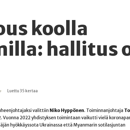
us koolla
lla: hallitus 
n
Luettu 35 kertaa
uheenjohtajaksi valittiin
Niko Hyppönen
. Toiminnanjohtaja
To
. Vuonna 2022 yhdistyksen toimintaan vaikutti vielä koronapa
Venäjän hyökkäyssota Ukrainassa että Myanmarin sotilasjuntan