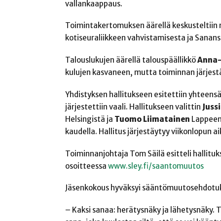
vallankaappaus.
Toimintakertomuksen äärellä keskusteltiin 
kotiseuraliikkeen vahvistamisesta ja Sanan
Talouslukujen äärellä talouspäällikkö
Anna-
kulujen kasvaneen, mutta toiminnan järjestä
Yhdistyksen hallitukseen esitettiin yhteensä
järjestettiin vaali. Hallitukseen valittin
Juss
Helsingistä ja
Tuomo Liimatainen
Lappeenr
kaudella. Hallitus järjestäytyy viikonlopun a
Toiminnanjohtaja Tom Säilä esitteli halli
osoitteessa
www.sley.fi/saantomuutos
Jäsenkokous hyväksyi sääntömuutosehdotuks
– Kaksi sanaa: herätysnäky ja lähetysnäky.