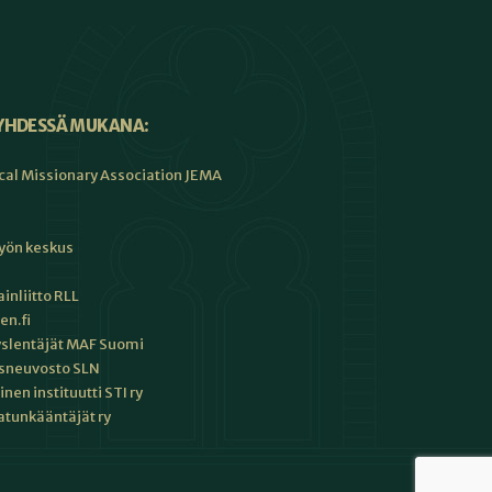
YHDESSÄ MUKANA:
cal Missionary Association JEMA
työn keskus
inliitto RLL
en.fi
slentäjät MAF Suomi
sneuvosto SLN
en instituutti STI ry
tunkääntäjät ry