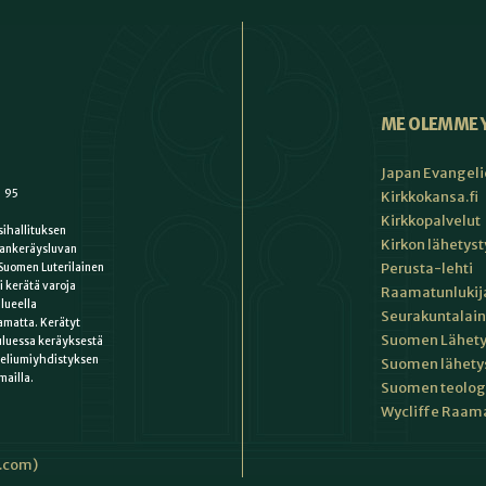
ME OLEMME 
Japan Evangeli
1 95
Kirkkokansa.fi
Kirkkopalvelut
ihallituksen
Kirkon lähetys
ankeräysluvan
Perusta-lehti
Suomen Luterilainen
i kerätä varoja
Raamatunlukija
lueella
Seurakuntalain
matta. Kerätyt
Suomen Lähety
uluessa keräyksestä
keliumiyhdistyksen
Suomen lähety
mailla.
Suomen teologin
Wycliffe Raama
i.com)