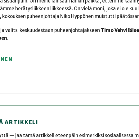
tyä sisäänpäin. On meille lainsaarnankin paikka, ettemme käänn
me herätysliikkeen liikkeessä. On vielä moni, joka ei ole kuull
llä, kokouksen puheenjohtaja Niko Hyppönen muistutti päätössa
 ja valitsi keskuudestaan puheenjohtajakseen
Timo Vehviläis
oen
.
ÖNEN
Ä ARTIKKELI
yyttä — jaa tämä artikkeli eteenpäin esimerkiksi sosiaalisessa 