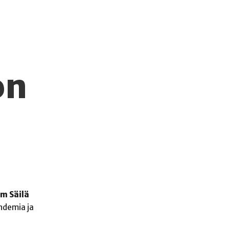
on
m Säilä
ndemia ja