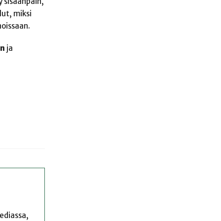
y sisäänpäin,
ut, miksi
noissaan.
en
ja
mediassa,