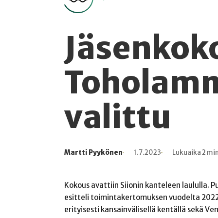
Jäsenkoko
Toholammi
valittu
Martti Pyykönen
1.7.2023
Lukuaika 2 mi
Kirjoittaja
Julkaistu
Lukuaika
Lukukertoja
Kokous avattiin Siionin kanteleen laululla. P
esitteli toimintakertomuksen vuodelta 2022
erityisesti kansainvälisellä kentällä sekä 