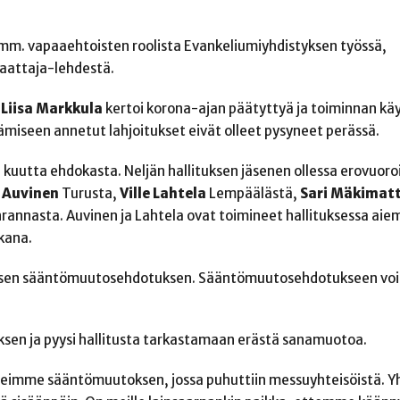
mm. vapaaehtoisten roolista Evankeliumiyhdistyksen työssä,
saattaja-lehdestä.
Liisa Markkula
kertoi korona-ajan päätyttyä ja toiminnan kä
miseen annetut lahjoitukset eivät olleet pysyneet perässä.
 kuutta ehdokasta. Neljän hallituksen jäsenen ollessa erovuoro
i Auvinen
Turusta,
Ville Lahtela
Lempäälästä,
Sari Mäkimatt
annasta. Auvinen ja Lahtela ovat toimineet hallituksessa aie
ikana.
tuksen sääntömuutosehdotuksen. Sääntömuutosehdotukseen voi
en ja pyysi hallitusta tarkastamaan erästä sanamuotoa.
 Teimme sääntömuutoksen, jossa puhuttiin messuyhteisöistä. Y