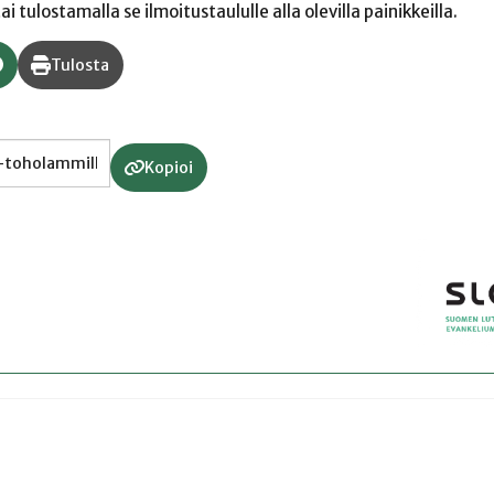
 tulostamalla se ilmoitustaululle alla olevilla painikkeilla.
Tulosta
Kopioi