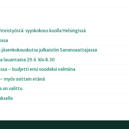
yhteistyöstä: syyskokous koolla Helsingissä
ossa
ja jäsenkokouskutsu julkaistiin Sanansaattajassa
a lauantaina 29.6. klo 8.30
ussa – budjetti ensi vuodeksi valmiina
– myös osittain etänä
 on valittu
kselle