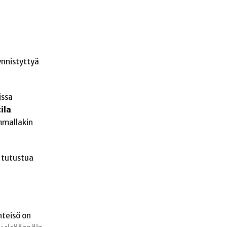
ynnistyttyä
issa
ila
mmallakin
 tutustua
hteisö on