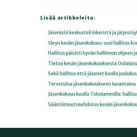
Lisää artikkeleita:
Jäsenistö keskusteli Inkeristä ja järjestö
Sleyn kesän jäsenkokous: uusi hallitus ko
Hallitus päivitti hyvän hallinnon ohjeen 
Tietoa kesän jäsenkokouksesta Oulaisiss
Sekä hallitus että jäsenet koolla jouluku
Tervetuloa jäsenkokoukseen lauantaina 
Jäsenkokous koolla Toholammilla: hallitus
Sääntömuutosehdotus kesän jäsenkokou