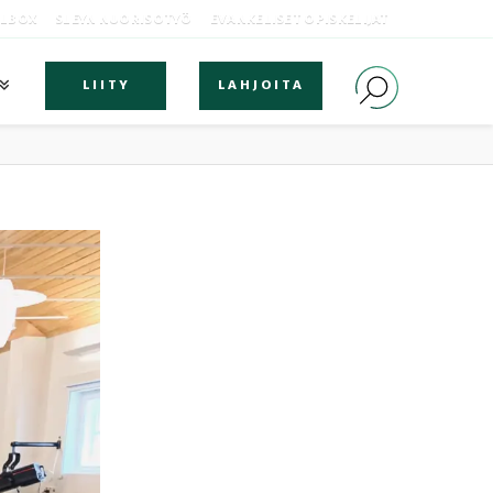
OLBOX
SLEYN NUORISOTYÖ
EVANKELISET OPISKELIJAT
LIITY
LAHJOITA