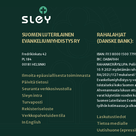
SUOMEN LUTERILAINEN
RAHALAHJAT
EVANKELIUMIYHDISTYS RY
(DANSKE BANK):
Fredrikinkatu 42
IBAN: FI13 8000 1500 779
PL 184
BIC: DABAFIHH
00181 HELSINKI
RAHANKERÄYSLUPA: Poliis
10.9.2021 myöntämän rah
Ilmoita epäasiallisesta toiminnasta
RA/2021/1127 mukaisesti 
Evankeliumiyhdistys ry vo
Päivitä tietosi
toistaiseksi koko Suomen a
Seuranta verkkosivustolla
Ahvenanmaata lukuun otta
Sleyn intra
varat käytetään vuoden k
Suomen Luterilaisen Evan
Turvaposti
työhön kotimaassa ja ulko
Rekisteriseloste
Verkkopalveluiden tila
Laskutustiedot
In English
Tietoa medialle
Uutishuone (epress