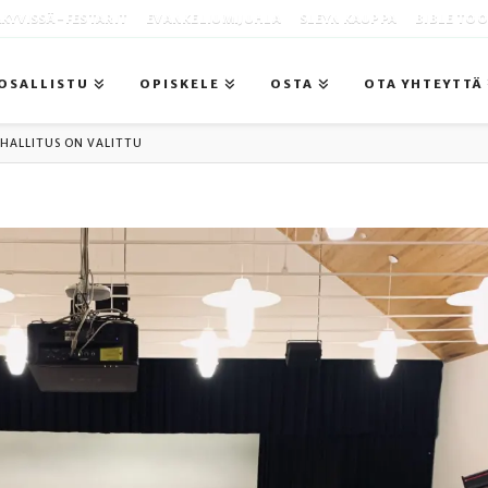
KYVISSÄ -FESTARIT
EVANKELIUMIJUHLA
SLEYN KAUPPA
BIBLE TO
OSALLISTU
OPISKELE
OSTA
OTA YHTEYTTÄ
HALLITUS ON VALITTU