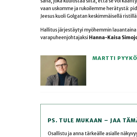
sana, joka kuulostaa siltä, että se voi kään
vaan uskomme ja rukoilemme herätystä: pidäm
Jeesus kuoli Golgatan keskimmäisellä risti
Hallitus järjestäytyi myöhemmin lauantaina
varapuheenjohtajaksi
Hanna-Kaisa Simoj
MARTTI PYYK
PS. TULE MUKAAN – JAA TÄM
Osallistu ja anna tärkeälle asialle näkyv