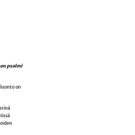
 on psalmi
 luonto on
erinä
yössä
joiden