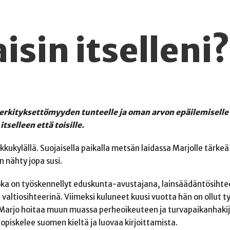
isin itselleni?
erkityksettömyyden tunteelle ja oman arvon epäilemiselle
tselleen että toisille.
kkukylällä. Suojaisella paikalla metsän laidassa Marjolle tärkeä
n nähty jopa susi.
joka on työskennellyt eduskunta-avustajana, lainsäädäntösihte
 valtiosihteerinä. Viimeksi kuluneet kuusi vuotta hän on ollut t
 Marjo hoitaa muun muassa perheoikeuteen ja turvapaikanhaki
 opiskelee suomen kieltä ja luovaa kirjoittamista.