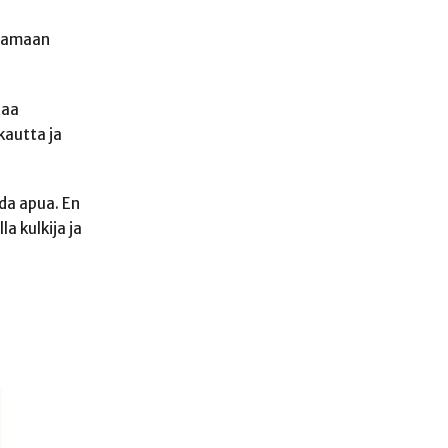
ttamaan
taa
kautta ja
ada apua. En
a kulkija ja