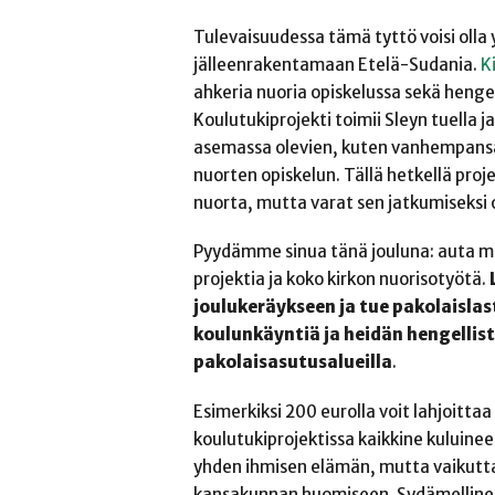
Tulevaisuudessa tämä tyttö voisi olla 
jälleenrakentamaan Etelä-Sudania.
K
ahkeria nuoria opiskelussa sekä hengel
Koulutukiprojekti toimii Sleyn tuella
asemassa olevien, kuten vanhempansa
nuorten opiskelun. Tällä hetkellä proj
nuorta, mutta varat sen jatkumiseksi 
Pyydämme sinua tänä jouluna: auta m
projektia ja koko kirkon nuorisotyötä.
joulukeräykseen ja tue pakolaislas
koulunkäyntiä ja heidän hengelli
pakolaisasutusalueilla
.
Esimerkiksi 200 eurolla voit lahjoitta
koulutukiprojektissa kaikkine kuluinee
yhden ihmisen elämän, mutta vaikutt
kansakunnan huomiseen. Sydämellinen k