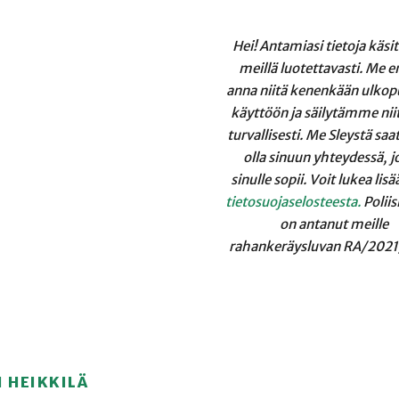
Hei! Antamiasi tietoja käsi
meillä luotettavasti. Me
anna niitä kenenkään ulkop
käyttöön ja säilytämme nii
turvallisesti. Me Sleystä s
olla sinuun yhteydessä, j
sinulle sopii. Voit lukea lisä
tietosuojaselosteesta.
Poliis
on antanut meille
rahankeräysluvan RA/2021
I HEIKKILÄ