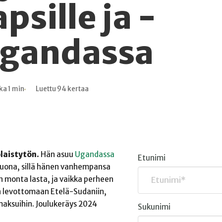
psille ja -
Ugandassa
ka 1 min
Luettu 94 kertaa
laistytön.
Hän asuu
Ugandassa
Etunimi
 luona, sillä hänen vanhempansa
n monta lasta, ja vaikka perheen
in levottomaan Etelä-Sudaniin,
umaksuihin. Joulukeräys 2024
Sukunimi