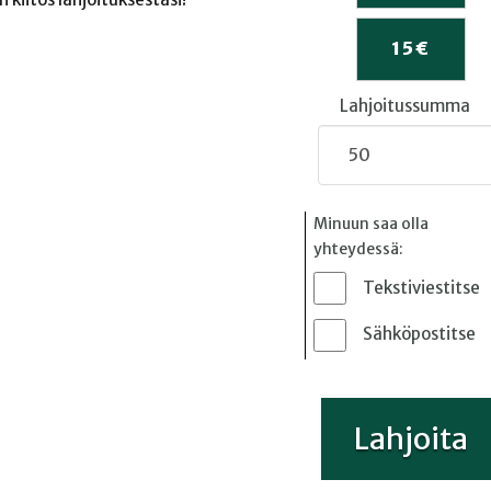
15
€
Lahjoitussumma
Minuun saa olla
yhteydessä:
Tekstiviestitse
Sähköpostitse
Lahjoita