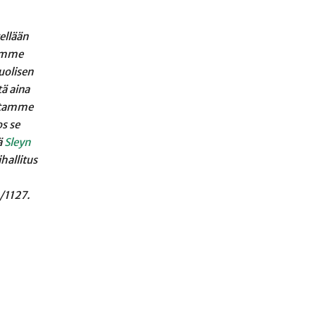
tellään
 emme
uolisen
tä aina
aatamme
os se
ä
Sleyn
ihallitus
/1127.