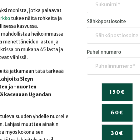
yksi monista, jotka palaavat
irkko
tukee näitä rohkeita ja
Sähköpostiosoite
lisessä kasvussa.
 ja mahdollistaa heikoimmassa
 menettäneiden lasten ja
ektissa on mukana 45 lasta ja
Puhelinnumero
ovat vähissä.
eitä jatkamaan tätä tärkeää
Lahjoita Sleyn
ten ja -nuorten
150
€
stä kasvuaan Ugandan
60
€
a tulevaisuuden yhdelle nuorelle
n. Lahjasi muuttaa ainakin
aa myös kokonaisen
30
€
iitos lahjoituksestasi!