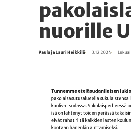
pakolaisla
nuorille 
Paula ja Lauri Heikkilä
3.12.2024
Lukuai
Kirjoittaja
Julkaistu
Lukuaika
Lukukertoja
Tunnemme eteläsudanilaisen lukio
pakolaisasutusalueella sukulaistensa
kuolivat sodassa. Sukulaisperheessä o
isä on lähtenyt töiden perässä takais
eivät rahat riitä kaikkien lasten koul
kootaan hänenkin auttamiseksi.