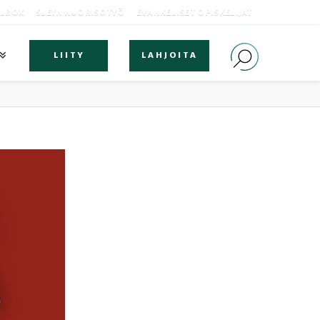
OLBOX
SLEYN NUORISOTYÖ
EVANKELISET OPISKELIJAT
LIITY
LAHJOITA