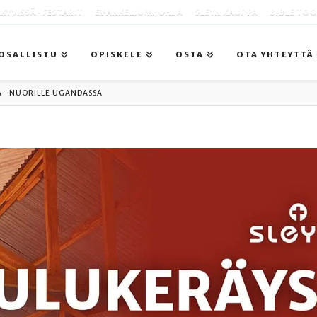
KYVISSÄ -FESTARIT
EVANKELIUMIJUHLA
SLEYN KAUPPA
BIBLE TO
OSALLISTU
OPISKELE
OSTA
OTA YHTEYTTÄ
JA -NUORILLE UGANDASSA