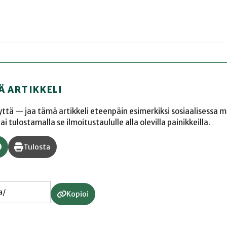
Ä ARTIKKELI
yyttä — jaa tämä artikkeli eteenpäin esimerkiksi sosiaalisessa 
 tulostamalla se ilmoitustaululle alla olevilla painikkeilla.
Tulosta
Kopioi