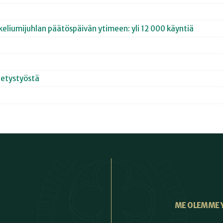
keliumijuhlan päätöspäivän ytimeen: yli 12 000 käyntiä
hetystyöstä
ME OLEMME 