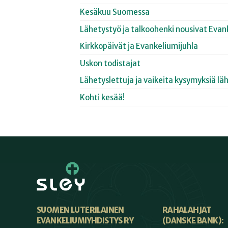
Kesäkuu Suomessa
Lähetystyö ja talkoohenki nousivat Evan
Kirkkopäivät ja Evankeliumijuhla
Uskon todistajat
Lähetyslettuja ja vaikeita kysymyksiä lä
Kohti kesää!
SUOMEN LUTERILAINEN
RAHALAHJAT
EVANKELIUMIYHDISTYS RY
(DANSKE BANK):