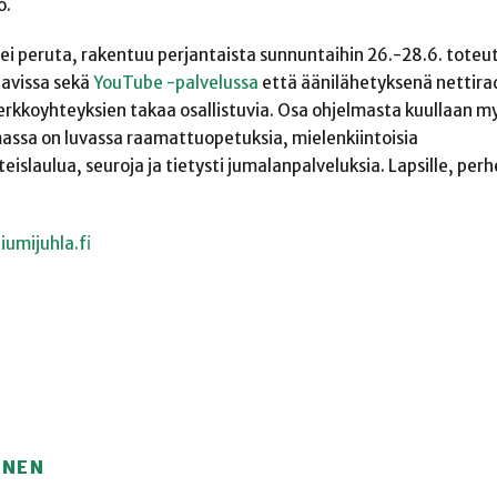
o.
 ei peruta, rakentuu perjantaista sunnuntaihin 26.-28.6. tote
tavissa sekä
YouTube -palvelussa
että äänilähetyksenä nettira
verkkoyhteyksien takaa osallistuvia. Osa ohjelmasta kuullaan m
elmassa on luvassa raamattuopetuksia, mielenkiintoisia
teislaulua
, seuroja ja tietysti jumalanpalveluksia.
Lapsille, perhe
umijuhla.fi
ÖNEN