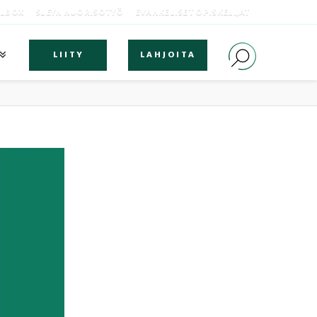
OLBOX
SLEYN NUORISOTYÖ
EVANKELISET OPISKELIJAT
LIITY
LAHJOITA