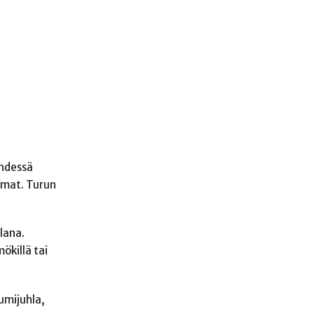
yhdessä
lmat. Turun
lana.
ökillä tai
umijuhla,