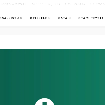
KYVISSÄ -FESTARIT
EVANKELIUMIJUHLA
SLEYN KAUPPA
BIBLE TO
OSALLISTU
OPISKELE
OSTA
OTA YHTEYTTÄ