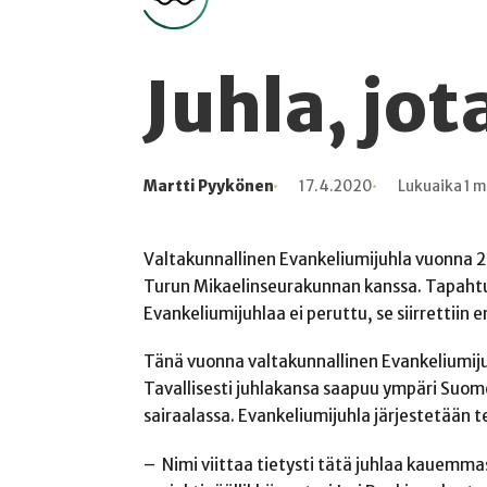
Juhla, jot
Martti Pyykönen
17.4.2020
Lukuaika 1 m
Kirjoittaja
Julkaistu
Lukuaika
Lukukertoja
Valtakunnallinen Evankeliumijuhla vuonna 2
Turun
Mikaelinseurakunnan
kanssa. Tapahtu
Evankeliumijuhlaa ei peruttu, se siirrettiin e
Tänä vuonna valtakunnallinen Evankeliumijuh
Tavallisesti juhlakansa saapuu ympäri Suomea
sairaalassa. Evankeliumijuhla järjestetään te
– Nimi viittaa tietysti tätä juhlaa kauemmas