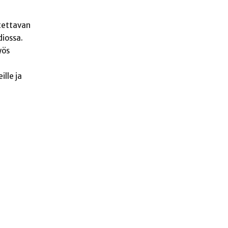
utettavan
diossa.
yös
ille ja