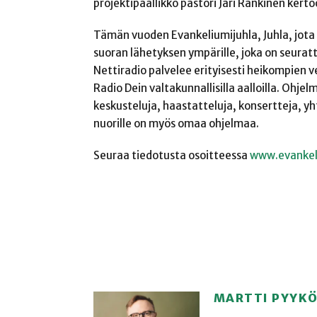
projektipäällikkö pastori Jari Rankinen kerto
Tämän vuoden Evankeliumijuhla, Juhla, jota
suoran lähetyksen ympärille, joka on seurat
Nettiradio palvelee erityisesti heikompien 
Radio
Dein
valtakunnallisilla aalloilla. Ohj
keskusteluja,
haastatteluja, konsertteja, yh
nuorille on myös omaa ohjelmaa.
Seuraa tiedotusta osoitteessa
www.evankeli
MARTTI PYYK