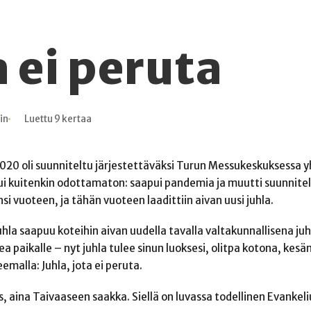
a ei peruta
in
Luettu 9 kertaa
020 oli suunniteltu järjestettäväksi Turun Messukeskuksessa 
i kuitenkin odottamaton: saapui pandemia ja muutti suunnite
nsi vuoteen, ja tähän vuoteen laadittiin aivan uusi juhla.
la saapuu koteihin aivan uudella tavalla valtakunnallisena juh
 paikalle – nyt juhla tulee sinun luoksesi, olitpa kotona, kesäm
emalla: Juhla, jota ei peruta.
, aina Taivaaseen saakka. Siellä on luvassa todellinen Evankeli