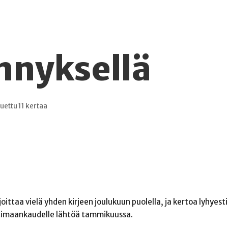
nnyksellä
uettu 11 kertaa
joittaa vielä yhden kirjeen joulukuun puolella, ja kertoa lyhyes
kotimaankaudelle lähtöä tammikuussa.