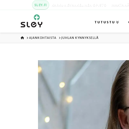
SLEY.FI
KARKUN EVANKELINEN OPISTO
MAATA NÄ
TUTUSTU
ETUSIVU
AJANKOHTAISTA
JUHLAN KYNNYKSELLÄ