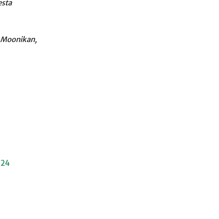
esta
, Moonikan,
024