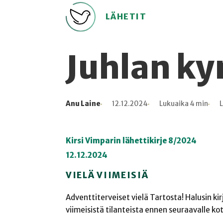
LÄHETIT
Juhlan ky
Anu Laine
12.12.2024
Lukuaika 4 min
L
Kirjoittaja
Julkaistu
Lukuaika
Lukukertoja
Kirsi Vimparin lähettikirje 8/2024
12.12.2024
VIELÄ VIIMEISIÄ
Adventtiterveiset vielä Tartosta! Halusin kir
viimeisistä tilanteista ennen seuraavalle 