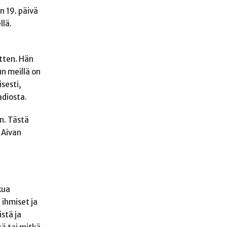
n 19. päivä
llä.
itten. Hän
un meillä on
sesti,
adiosta.
n. Tästä
 Aivan
kua
 ihmiset ja
stä ja