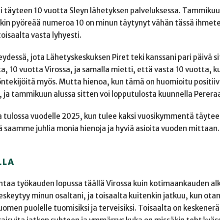
i täyteen 10 vuotta Sleyn lähetyksen palveluksessa. Tammikuu
kin pyöreää numeroa 10 on minun täytynyt vähän tässä ihmete
toisaalta vasta lyhyesti.
ydessä, jota Lähetyskeskuksen Piret teki kanssani pari päivä s
a, 10 vuotta Virossa, ja samalla mietti, että vasta 10 vuotta, k
öntekijöitä myös. Mutta hienoa, kun tämä on huomioitu positiivi
i, ja tammikuun alussa sitten voi lopputulosta kuunnella Perera
la tulossa vuodelle 2025, kun tulee kaksi vuosikymmentä täytee
ä saamme juhlia monia hienoja ja hyviä asioita vuoden mittaan.
LLA
ohtaa työkauden lopussa täällä Virossa kuin kotimaankauden al
skeytyy minun osaltani, ja toisaalta kuitenkin jatkuu, kun otan
omen puolelle tuomisiksi ja terveisiksi. Toisaalta on keskeneräi