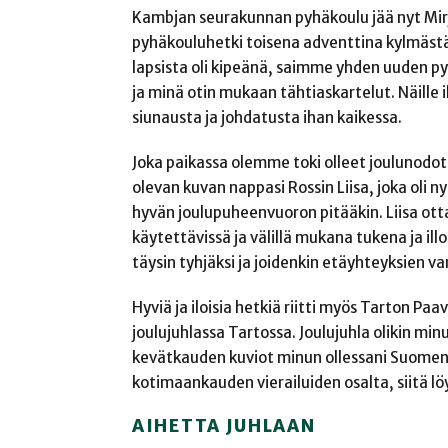
Kambjan seurakunnan pyhäkoulu jää nyt Mirj
pyhäkouluhetki toisena adventtina kylmästä k
lapsista oli kipeänä, saimme yhden uuden 
ja minä otin mukaan tähtiaskartelut. Näille 
siunausta ja johdatusta ihan kaikessa.
Joka paikassa olemme toki olleet joulunodo
olevan kuvan nappasi Rossin Liisa, joka oli
hyvän joulupuheenvuoron pitääkin. Liisa ot
käytettävissä ja välillä mukana tukena ja ill
täysin tyhjäksi ja joidenkin etäyhteyksien va
Hyviä ja iloisia hetkiä riitti myös Tarton P
joulujuhlassa Tartossa. Joulujuhla olikin mi
kevätkauden kuviot minun ollessani Suomen p
kotimaankauden vierailuiden osalta, siitä l
AIHETTA JUHLAAN