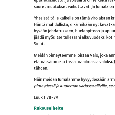
epätietoisuutta, ja toisaalta on selkeitä ra
suuret muutokset vaikuttavat. Ja Jumala on
Yhteistä tälle kaikelle on tämä virolaisten k
Häntä mahdollista, eikä mikään nyt kevätka
hyvään johdatukseen, huolenpitoon ja apuun 
jäädä myös itse tullessani alkuvuodeksi ko
Sinut.
Meidän pimeyteemme loistaa Valo, joka anne
elämässämme ja tässä maailmassa valoksi. 
tähden.
Näin meidän Jumalamme hyvyydessään arm
pimeydessä ja kuoleman varjossa eläville, se 
Luuk.1:78-79
Rukousaiheita