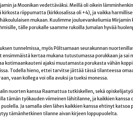
amin ja Moonikan vedettäväksi. Meillä oli oikein lämminhenki
irkosta riippumatta (kirkkosalissa oli +4), ja vaikka harmillise
pyhäkoululaisen mukaan. Kuulimme jouluevankeliumia Mirjamin
ihmisille, tälle porukalle saamme rukoilla Jumalan hyvää huolen
tuksen tunnelmissa, myös Põltsamaan seurakunnan nuortenillas
 nyt ensimmäistä kertaa mukana tutustumassa porukkaan ja sai m
taa kotimaankauteni ajaksi muutamasta porukasta vähän koppia
oissa. Todella hieno, ettei tarvitse jättää tässä tilanteessa om
raan, vaan kollega voi olla avuksi ja tueksi monessa.
aavalin nuorten kanssa Raamattua tutkiskellen, sekä opiskelijaty
nulla tämän työkauden viimeinen lähitilanne, ja kaikkien kanssa 
uolella. Ja samalla olen lähes kaikkien kanssa ehtinyt katsoa
öytyy tämänhetkinen tilanne aivan kirjeen loppupuolelta.