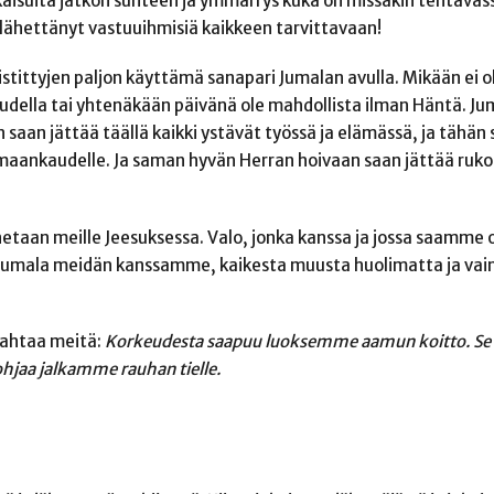
tkaisuita jatkon suhteen ja ymmärrys kuka on missäkin tehtäväs
 lähettänyt vastuuihmisiä kaikkeen tarvittavaan!
ristittyjen paljon käyttämä sanapari Jumalan avulla. Mikään ei ol
udella tai yhtenäkään päivänä ole mahdollista ilman Häntä. Ju
saan jättää täällä kaikki ystävät työssä ja elämässä, ja tähä
timaankaudelle. Ja saman hyvän Herran hoivaan saan jättää ruk
taan meille Jeesuksessa. Valo, jonka kanssa ja jossa saamme 
Jumala meidän kanssamme, kaikesta muusta huolimatta ja vai
ahtaa meitä:
Korkeudesta saapuu luoksemme aamun koitto. Se 
ohjaa jalkamme rauhan tielle.