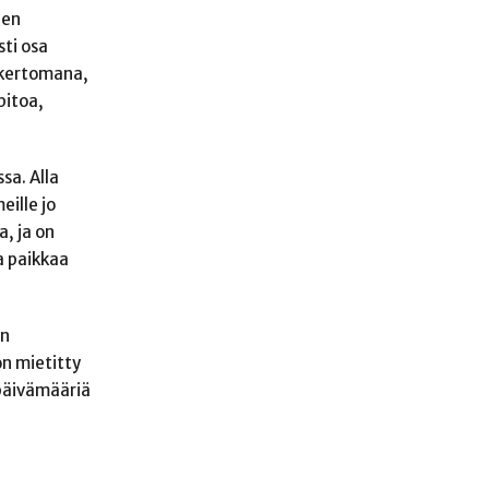
nen
sti osa
 kertomana,
pitoa,
sa. Alla
eille jo
, ja on
aa paikkaa
ön
on mietitty
 päivämääriä