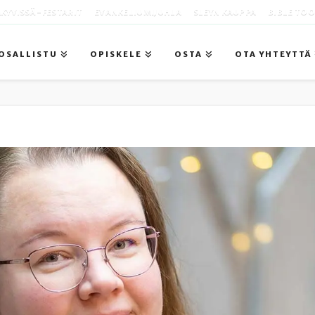
KYVISSÄ -FESTARIT
EVANKELIUMIJUHLA
SLEYN KAUPPA
BIBLE TO
OSALLISTU
OPISKELE
OSTA
OTA YHTEYTTÄ