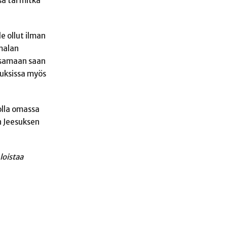
sä tai mitkä
e ollut ilman
malan
n samaan saan
ouksissa myös
olla omassa
n Jeesuksen
loistaa