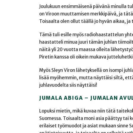
Joulukuun ensimmäisenä päivänä minulla tul
on Viroon muuttamisen merkkipäivä, ja tätä
Toisaalta olen ollut täällä jo hyvän aikaa, ja 
Tämä tuli esille myös radiohaastattelun yhte
haastatteli minua juuri tämän juhlan tiimoilt
näitä yli 20 vuotta maassa olleita lähetysty
Piretin kanssa oli oikein mukava jutteluhetk
Myös Sleyn Viron lähetyksellä on isompi juh
lisää myöhemmin, mutta näyttäisi siltä, ett
juhlavuodelta siis näyttäisi!
JUMALA ABIGA – JUMALAN AVU
Lopuksi mietin, mikä kuvaa niin tätä taitek
Suomessa. Toisaalta moni asia päättyy tai ke
erilaiset työmuodot ja asiat mukaan sinne Su