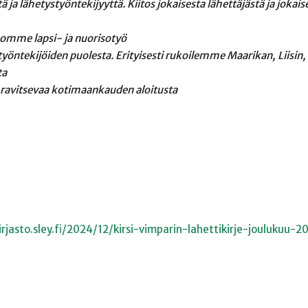
ja lähetystyöntekijyyttä. Kiitos jokaisesta
lähettäjästä ja jokais
kkomme lapsi- ja nuorisotyö
yöntekijöiden puolesta. Erityisesti
rukoilemme Maarikan, Liisin
ta
ja ravitsevaa kotimaankauden aloitusta
rjasto.sley.fi/2024/12/kirsi-vimparin-lahettikirje-joulukuu-2