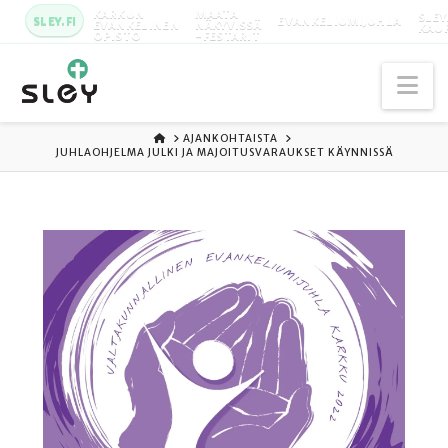
KARKUN
MAATA
SLEY
SLEY.FI
EVANKELIUMIJUHLA
EVANKELINEN
NÄKYVISSÄ
KAU
OPISTO
-FESTARIT
Na
ETUSIVU
AJANKOHTAISTA
JUHLAOHJELMA JULKI JA MAJOITUSVARAUKSET KÄYNNISSÄ