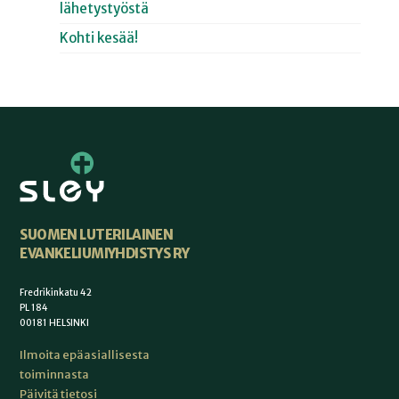
lähetystyöstä
Kohti kesää!
SUOMEN LUTERILAINEN
EVANKELIUMIYHDISTYS RY
Fredrikinkatu 42
PL 184
00181 HELSINKI
Ilmoita epäasiallisesta
toiminnasta
Päivitä tietosi