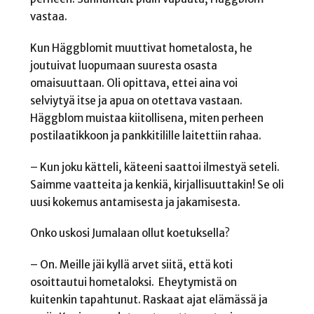
vastaa.
Kun Häggblomit muuttivat hometalosta, he
joutuivat luopumaan suuresta osasta
omaisuuttaan. Oli opittava, ettei aina voi
selviytyä itse ja apua on otettava vastaan.
Häggblom muistaa kiitollisena, miten perheen
postilaatikkoon ja pankkitilille laitettiin rahaa.
– Kun joku kätteli, käteeni saattoi ilmestyä seteli.
Saimme vaatteita ja kenkiä, kirjallisuuttakin! Se oli
uusi kokemus antamisesta ja jakamisesta.
Onko uskosi Jumalaan ollut koetuksella?
– On. Meille jäi kyllä arvet siitä, että koti
osoittautui hometaloksi. Eheytymistä on
kuitenkin tapahtunut. Raskaat ajat elämässä ja