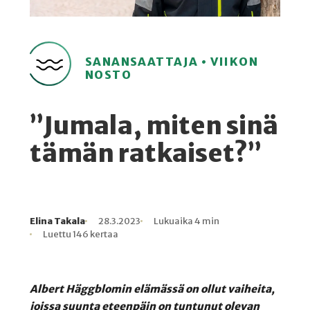
SANANSAATTAJA • VIIKON
NOSTO
”Jumala, miten sinä
tämän ratkaiset?”
Elina Takala
28.3.2023
Lukuaika 4 min
Kirjoittaja
Julkaistu
Lukuaika
Lukukertoja
Luettu 146 kertaa
Albert Häggblomin elämässä on ollut vaiheita,
joissa suunta eteenpäin on tuntunut olevan