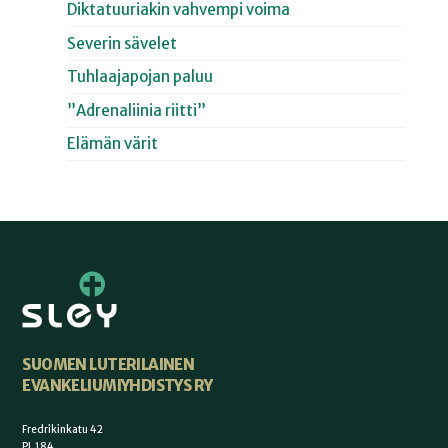
Diktatuuriakin vahvempi voima
Severin sävelet
Tuhlaajapojan paluu
”Adrenaliinia riitti”
Elämän värit
SUOMEN LUTERILAINEN
EVANKELIUMIYHDISTYS RY
Fredrikinkatu 42
PL 184