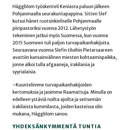
Häggblom työskenteli Keniasta paluun jälkeen
Pohjanmaalla seurakuntapappina. Sitten Slef
kutsui hänet ruotsinkieliselle Pohjanmaalle
piiripastoriksi vuonna 2012. Lähetystyön
tekeminen jatkui myös Suomessa, kun vuonna
2015 Suomeen tuli paljon turvapaikanhakijoita.
Seuraavana vuonna Slefin tiloihin Pietarsaareen
avattiin kansainvälinen miesten kohtaamispaikka,
jonne alkoi tulla afgaaneja, irakilaisia ja
syyrialaisia.
–Kuuntelimme turvapaikanhakijoiden
kertomuksia ja jaoimme Raamattuja. Minulla on
edelleen ystäviä noilta ajoilta ja seitsemän
irakilaista kummilasta, joiden kasteissa olin
mukana, Häggblom sanoo.
YHDEKSÄNKYMMENTÄ TUNTIA