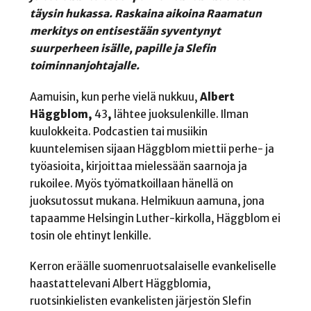
täysin hukassa. Raskaina aikoina Raamatun
merkitys on entisestään syventynyt
suurperheen isälle, papille ja Slefin
toiminnanjohtajalle.
Aamuisin, kun perhe vielä nukkuu,
Albert
Häggblom
,
43
,
lähtee juoksulenkille. Ilman
kuulokkeita. Podcastien tai musiikin
kuuntelemisen sijaan Häggblom miettii perhe- ja
työasioita, kirjoittaa mielessään saarnoja ja
rukoilee. Myös työmatkoillaan hänellä on
juoksutossut mukana. Helmikuun aamuna, jona
tapaamme Helsingin Luther-kirkolla, Häggblom ei
tosin ole ehtinyt lenkille.
Kerron eräälle suomenruotsalaiselle evankeliselle
haastattelevani Albert Häggblomia,
ruotsinkielisten evankelisten järjestön Slefin