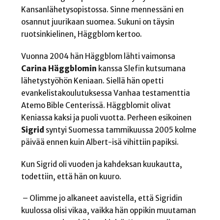
Kansanlähetysopistossa. Sinne mennessäni en
osannut juurikaan suomea. Sukuni on täysin
ruotsinkielinen, Häggblom kertoo.
Vuonna 2004 hän Häggblom lähti vaimonsa
Carina Häggblomin
kanssa Slefin kutsumana
lähetystyöhön Keniaan. Siellä hän opetti
evankelistakoulutuksessa Vanhaa testamenttia
Atemo Bible Centerissä. Häggblomit olivat
Keniassa kaksi ja puoli vuotta. Perheen esikoinen
Sigrid
syntyi Suomessa tammikuussa 2005 kolme
päivää ennen kuin Albert-isä vihittiin papiksi.
Kun Sigrid oli vuoden ja kahdeksan kuukautta,
todettiin, että hän on kuuro.
– Olimme jo alkaneet aavistella, että Sigridin
kuulossa olisi vikaa, vaikka hän oppikin muutaman