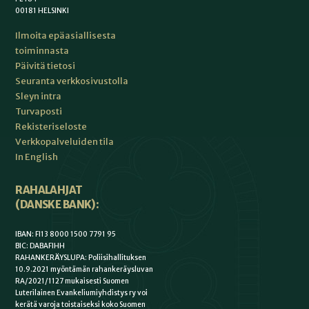
00181 HELSINKI
Ilmoita epäasiallisesta
toiminnasta
Päivitä tietosi
Seuranta verkkosivustolla
Sleyn intra
Turvaposti
Rekisteriseloste
Verkkopalveluiden tila
In English
RAHALAHJAT
(DANSKE BANK):
IBAN: FI13 8000 1500 7791 95
BIC: DABAFIHH
RAHANKERÄYSLUPA: Poliisihallituksen
10.9.2021 myöntämän rahankeräysluvan
RA/2021/1127 mukaisesti Suomen
Luterilainen Evankeliumiyhdistys ry voi
kerätä varoja toistaiseksi koko Suomen