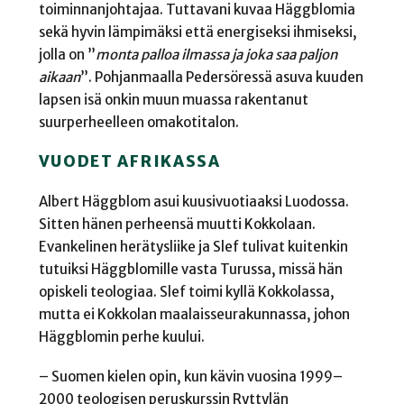
toiminnanjohtajaa. Tuttavani kuvaa Häggblomia
sekä hyvin lämpimäksi että energiseksi ihmiseksi,
jolla on ”
monta palloa ilmassa ja joka saa paljon
aikaan
”. Pohjanmaalla Pedersöressä asuva kuuden
lapsen isä onkin muun muassa rakentanut
suurperheelleen omakotitalon.
VUODET AFRIKASSA
Albert Häggblom asui kuusivuotiaaksi Luodossa.
Sitten hänen perheensä muutti Kokkolaan.
Evankelinen herätysliike ja Slef tulivat kuitenkin
tutuiksi Häggblomille vasta Turussa, missä hän
opiskeli teologiaa. Slef toimi kyllä Kokkolassa,
mutta ei Kokkolan maalaisseurakunnassa, johon
Häggblomin perhe kuului.
– Suomen kielen opin, kun kävin vuosina 1999–
2000 teologisen peruskurssin Ryttylän