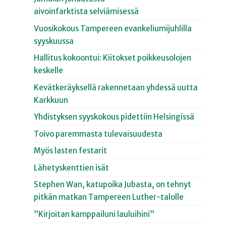
aivoinfarktista selviämisessä
Vuosikokous Tampereen evankeliumijuhlilla
syyskuussa
Hallitus kokoontui: Kiitokset poikkeusolojen
keskelle
Kevätkeräyksellä rakennetaan yhdessä uutta
Karkkuun
Yhdistyksen syyskokous pidettiin Helsingissä
Toivo paremmasta tulevaisuudesta
Myös lasten festarit
Lähetyskenttien isät
Stephen Wan, katupoika Jubasta, on tehnyt
pitkän matkan Tampereen Luther-talolle
”Kirjoitan kamppailuni lauluihini”