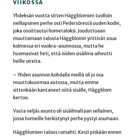
VIIKOSSA
Yhdeksän vuotta sitten Häggblomien tuolloin
nelilapsinen perhe osti Pedersörestä uuden kodin,
joka osoittautui hometaloksi. Jouduttuaan
muuttamaan talosta Häggblomit yrittivät asua
kolmessa eri vuokra-asunnossa, mutta he
huomasivat heti, että niiden sisäilma aiheutti
heille oireita.
– Yhden asunnon kohdalla meillä oli jo osa
muuttokuormaa autossa, mutta emme
sittenkään kantaneet niitä sisälle, Häggblom
kertoo.
Vasta neljäs asunto oli sisäilmaltaan sellainen,
jossa homeille herkistynyt perhe pystyi asumaan.
Häggblomien talous romahti. Kesti pitkään ennen