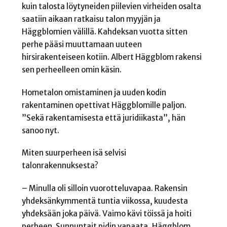
kuin talosta löytyneiden piilevien virheiden osalta
saatiin aikaan ratkaisu talon myyjän ja
Häggblomien välillä. Kahdeksan vuotta sitten
perhe pääsi muuttamaan uuteen
hirsirakenteiseen kotiin. Albert Häggblom rakensi
sen perheelleen omin käsin.
Hometalon omistaminen ja uuden kodin
rakentaminen opettivat Häggblomille paljon.
”Sekä rakentamisesta että juridiikasta”, hän
sanoo nyt.
Miten suurperheen isä selvisi
talonrakennuksesta?
– Minulla oli silloin vuorotteluvapaa. Rakensin
yhdeksänkymmentä tuntia viikossa, kuudesta
yhdeksään joka päivä. Vaimo kävi töissä ja hoiti
perheen. Sunnuntait pidin vapaata, Häggblom