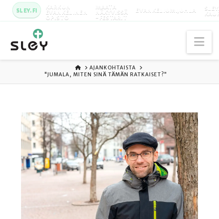
KARKUN
MAATA
SLEY
SLEY.FI
EVANKELIUMIJUHLA
EVANKELINEN
NÄKYVISSÄ
KAU
OPISTO
-FESTARIT
Na
ETUSIVU
AJANKOHTAISTA
"JUMALA, MITEN SINÄ TÄMÄN RATKAISET?”