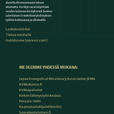
alueella Ahvenanmaata lukuun
ottamatta. Kerätyt varat käytetään
vuoden kuluessa keräyksestä Suomen
Luterilaisen Evankeliumiyhdistyksen
työhön kotimaassa ja ulkomailla.
Laskutustiedot
Tietoa medialle
Uutishuone (epressi.com)
ME OLEMME YHDESSÄ MUKANA:
Japan Evangelical Missionary Association JEMA
Kirkkokansa.fi
Kirkkopalvelut
Kirkon lähetystyön keskus
Perusta-lehti
Raamatunlukijainliitto RLL
Seurakuntalainen.fi