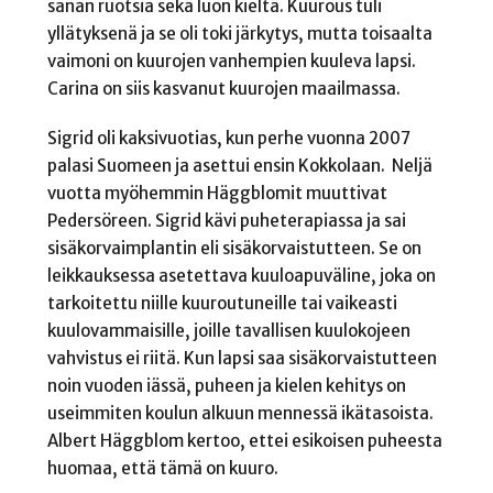
sanan ruotsia sekä luon kieltä. Kuurous tuli
yllätyksenä ja se oli toki järkytys, mutta toisaalta
vaimoni on kuurojen vanhempien kuuleva lapsi.
Carina on siis kasvanut kuurojen maailmassa.
Sigrid oli kaksivuotias, kun perhe vuonna 2007
palasi Suomeen ja asettui ensin Kokkolaan. Neljä
vuotta myöhemmin Häggblomit muuttivat
Pedersöreen. Sigrid kävi puheterapiassa ja sai
sisäkorvaimplantin eli sisäkorvaistutteen. Se on
leikkauksessa asetettava kuuloapuväline, joka on
tarkoitettu niille kuuroutuneille tai vaikeasti
kuulovammaisille, joille tavallisen kuulokojeen
vahvistus ei riitä. Kun lapsi saa sisäkorvaistutteen
noin vuoden iässä, puheen ja kielen kehitys on
useimmiten koulun alkuun mennessä ikätasoista.
Albert Häggblom kertoo, ettei esikoisen puheesta
huomaa, että tämä on kuuro.