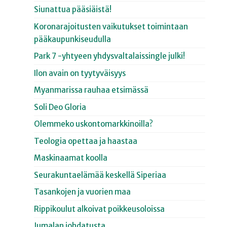
Siunattua pääsiäistä!
Koronarajoitusten vaikutukset toimintaan
pääkaupunkiseudulla
Park 7 -yhtyeen yhdysvaltalaissingle julki!
Ilon avain on tyytyväisyys
Myanmarissa rauhaa etsimässä
Soli Deo Gloria
Olemmeko uskontomarkkinoilla?
Teologia opettaa ja haastaa
Maskinaamat koolla
Seurakuntaelämää keskellä Siperiaa
Tasankojen ja vuorien maa
Rippikoulut alkoivat poikkeusoloissa
Jumalan johdatusta