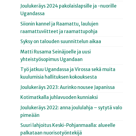
Joulukeräys 2024 pakolaislapsille ja -nuorille
Ugandassa
Siionin kannel ja Raamattu, laulujen
raamattuviitteet ja raamattupohja
Syksy on talouden suunnittelun aikaa
Matti Rusama Seinäjoelle ja uusi
yhteistyösopimus Ugandaan
Työ jatkuu Ugandassa ja Virossa sekä muita
kuulumisia hallituksen kokouksesta
Joulukeräys 2023: Aurinko nousee Japanissa
Kotimatkalla juhlavuoden kunniaksi
Joulukeräys 2022: anna joululahja – sytytä valo
pimeään
Suuri lahjoitus Keski-Pohjanmaalla: alueelle
palkataan nuorisotyöntekijä