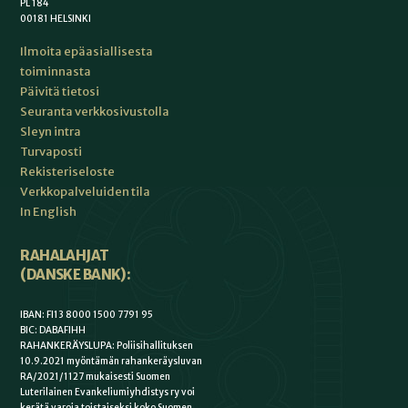
PL 184
00181 HELSINKI
Ilmoita epäasiallisesta
toiminnasta
Päivitä tietosi
Seuranta verkkosivustolla
Sleyn intra
Turvaposti
Rekisteriseloste
Verkkopalveluiden tila
In English
RAHALAHJAT
(DANSKE BANK):
IBAN: FI13 8000 1500 7791 95
BIC: DABAFIHH
RAHANKERÄYSLUPA: Poliisihallituksen
10.9.2021 myöntämän rahankeräysluvan
RA/2021/1127 mukaisesti Suomen
Luterilainen Evankeliumiyhdistys ry voi
kerätä varoja toistaiseksi koko Suomen