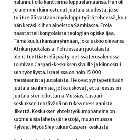
halunnut olla kanttorina loppuelämäänsä. Hän oli
jo aiemmin kiinnostunut juutalaisuudesta, ja se
tuli Erelää vastaan myös lopputyötä tehdessä, kun
hän keräsi siihen aineistoa Sambiassa. Erelä
haastatteli kongolaista teologian opiskelijaa.
Tämä kuului kansanryhmään, joka uskoo olevansa
Afrikan juutalaisia. Pohtiessaan juutalaista
identiteettiä Erelä päätyi netissä Jerusalemissa
toimivan Caspari-keskuksen sivuille ja kiinnostui
sen työnäystä. Israelissa on noin 15 000
messiaanista juutalaista. He ovat syntyperältään
juutalaisia ihmisiä, jotka uskovat, että Jeesus on
juutalaisten odottama Messias. Caspari-
keskuksen tehtävänä on tukea messiaanista
liikettä. Keskuksen yhteistyökumppaneina on
suomalaisia lähetysjärjestöjä, muun muassa
Kylväjä. Myös Sley tukee Caspari-keskusta.