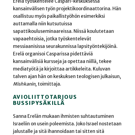
Erelä työskentelee Caspari-keskuksessa
kansainvälisen työn projektikoordinaattorina. Hän
osallistuu myös paikallistyöhön esimerkiksi
auttamalla niin kutsutuissa
sapattikouluseminaareissa. Niissä koulutetaan
vapaaehtoisia, jotka työskentelevät
messiaanisissa seurakunnissa lapsityöntekijöinä.
Erelä organisoi Casparissa pidettäviä
kansainvälisiä kursseja ja opettaa niillä, tekee
mediatyötä ja kirjoittaa artikkeleita. Kuluvan
talven ajan hän on keskuksen teologisen julkaisun,
Mishkanin
, toimittaja.
AVIOLIITTOTARJOUS
BUSSIPYSÄKILLÄ
Sanna Erelän mukaan ihmisten suhtautuminen
Israeliin on usein poleemista. Joko Israel nostetaan
jalustalle ja sitä ihannoidaan tai sitten sitä