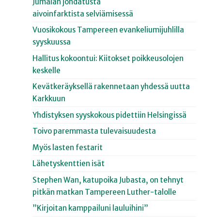
Jumalan johdatusta
aivoinfarktista selviämisessä
Vuosikokous Tampereen evankeliumijuhlilla
syyskuussa
Hallitus kokoontui: Kiitokset poikkeusolojen
keskelle
Kevätkeräyksellä rakennetaan yhdessä uutta
Karkkuun
Yhdistyksen syyskokous pidettiin Helsingissä
Toivo paremmasta tulevaisuudesta
Myös lasten festarit
Lähetyskenttien isät
Stephen Wan, katupoika Jubasta, on tehnyt
pitkän matkan Tampereen Luther-talolle
”Kirjoitan kamppailuni lauluihini”