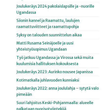
Joulukeräys 2024 pakolaislapsille ja -nuorille
Ugandassa
Siionin kannel ja Raamattu, laulujen
raamattuviitteet ja raamattupohja
Syksy on talouden suunnittelun aikaa
Matti Rusama Seinäjoelle ja uusi
yhteistyösopimus Ugandaan
Työ jatkuu Ugandassa ja Virossa sekä muita
kuulumisia hallituksen kokouksesta
Joulukeräys 2023: Aurinko nousee Japanissa
Kotimatkalla juhlavuoden kunniaksi
Joulukeräys 2022: anna joululahja – sytytä valo
pimeään
Suuri lahjoitus Keski-Pohjanmaalla: alueelle
palkataan nuorisotyöntekijä