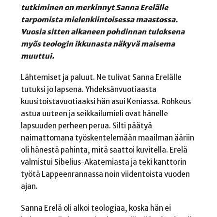
tutkiminen on merkinnyt Sanna Erelälle
tarpomista mielenkiintoisessa maastossa.
Vuosia sitten alkaneen pohdinnan tuloksena
myös teologin ikkunasta näkyvä maisema
muuttui.
Lähtemiset ja paluut. Ne tulivat Sanna Erelälle
tutuksi jo lapsena. Yhdeksänvuotiaasta
kuusitoistavuotiaaksi hän asui Keniassa. Rohkeus
astua uuteen ja seikkailumieli ovat hänelle
lapsuuden perheen perua. Silti päätyä
naimattomana työskentelemään maailman ääriin
oli hänestä pahinta, mitä saattoi kuvitella. Erelä
valmistui Sibelius-Akatemiasta ja teki kanttorin
työtä Lappeenrannassa noin viidentoista vuoden
ajan.
Sanna Erelä oli alkoi teologiaa, koska hän ei