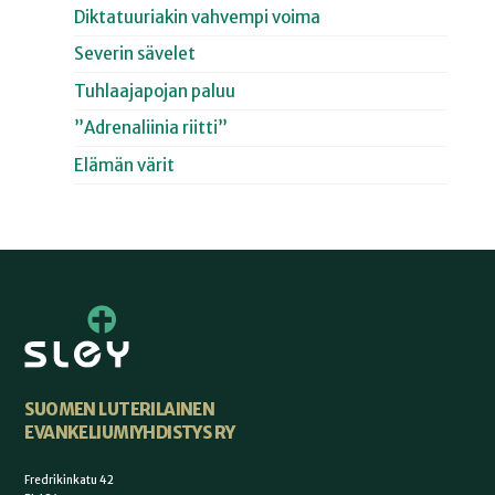
Diktatuuriakin vahvempi voima
Severin sävelet
Tuhlaajapojan paluu
”Adrenaliinia riitti”
Elämän värit
SUOMEN LUTERILAINEN
EVANKELIUMIYHDISTYS RY
Fredrikinkatu 42