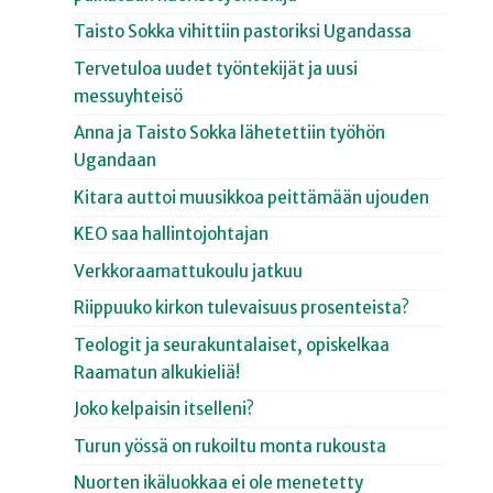
Taisto Sokka vihittiin pastoriksi Ugandassa
Tervetuloa uudet työntekijät ja uusi
messuyhteisö
Anna ja Taisto Sokka lähetettiin työhön
Ugandaan
Kitara auttoi muusikkoa peittämään ujouden
KEO saa hallintojohtajan
Verkkoraamattukoulu jatkuu
Riippuuko kirkon tulevaisuus prosenteista?
Teologit ja seurakuntalaiset, opiskelkaa
Raamatun alkukieliä!
Joko kelpaisin itselleni?
Turun yössä on rukoiltu monta rukousta
Nuorten ikäluokkaa ei ole menetetty