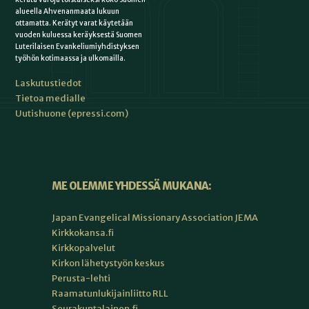
alueella Ahvenanmaata lukuun
ottamatta. Kerätyt varat käytetään
vuoden kuluessa keräyksestä Suomen
Luterilaisen Evankeliumiyhdistyksen
työhön kotimaassa ja ulkomailla.
Laskutustiedot
Tietoa medialle
Uutishuone (epressi.com)
ME OLEMME YHDESSÄ MUKANA:
Japan Evangelical Missionary Association JEMA
Kirkkokansa.fi
Kirkkopalvelut
Kirkon lähetystyön keskus
Perusta-lehti
Raamatunlukijainliitto RLL
Seurakuntalainen.fi