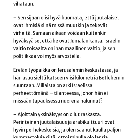
vihataan.
– Sen sijaan olisi hyvä huomata, että juutalaiset
ovat ihmisiä siinä missä muutkin ja tekevät
virheitä. Samaan aikaan voidaan kuitenkin
hyväksyä se, että he ovat Jumalan kansa. Israelin
valtio toisaalta on ihan maallinen valtio, ja sen
politiikkaa voi myös arvostella.
Erelän työpaikka on Jerusalemin keskustassa, ja
hän asuu sieltä katsoen viisi kilometriä Betlehemin
suuntaan. Millaista on arki Israelissa
perheettömänä – tilanteessa, johon hän ei
missään tapauksessa nuorena halunnut?
– Ajoittain yksinäisyys on ollut raskasta.
Perinteinen juutalaisuus ja arabikulttuuri ovat
hyvin perhekeskeisiä, ja olen saanut kuulla paljon
kummasteluja siitä, ettei minulla ole lapsia.