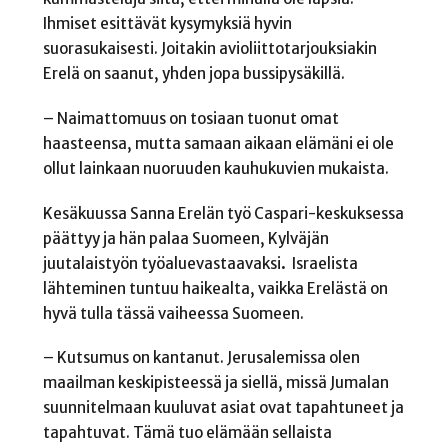
Ihmiset esittävät kysymyksiä hyvin
suorasukaisesti. Joitakin avioliittotarjouksiakin
Erelä on saanut, yhden jopa bussipysäkillä.
– Naimattomuus on tosiaan tuonut omat
haasteensa, mutta samaan aikaan elämäni ei ole
ollut lainkaan nuoruuden kauhukuvien mukaista.
Kesäkuussa Sanna Erelän työ Caspari-keskuksessa
päättyy ja hän palaa Suomeen, Kylväjän
juutalaistyön työaluevastaavaksi
.
Israelista
lähteminen tuntuu haikealta, vaikka Erelästä on
hyvä tulla tässä vaiheessa Suomeen.
– Kutsumus on kantanut. Jerusalemissa olen
maailman keskipisteessä ja siellä, missä Jumalan
suunnitelmaan kuuluvat asiat ovat tapahtuneet ja
tapahtuvat. Tämä tuo elämään sellaista