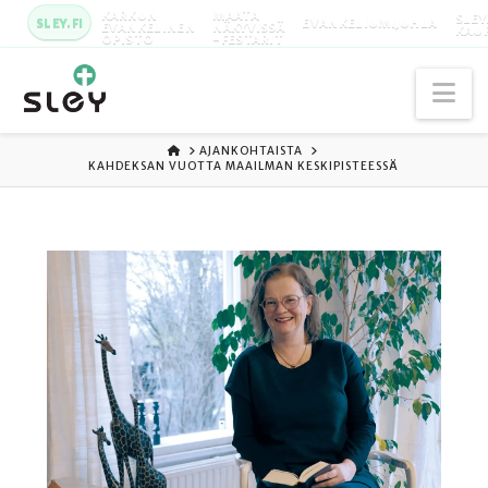
KARKUN
MAATA
SLEY
SLEY.FI
EVANKELIUMIJUHLA
EVANKELINEN
NÄKYVISSÄ
KAU
OPISTO
-FESTARIT
Na
ETUSIVU
AJANKOHTAISTA
KAHDEKSAN VUOTTA MAAILMAN KESKIPISTEESSÄ