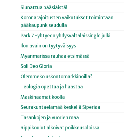
Siunattua pääsiäistä!
Koronarajoitusten vaikutukset toimintaan
pääkaupunkiseudulla
Park 7 -yhtyeen yhdysvaltalaissingle julki!
Ilon avain on tyytyväisyys
Myanmarissa rauhaa etsimässä
Soli Deo Gloria
Olemmeko uskontomarkkinoilla?
Teologia opettaa ja haastaa
Maskinaamat koolla
Seurakuntaelämää keskellä Siperiaa
Tasankojen ja vuorien maa
Rippikoulut alkoivat poikkeusoloissa