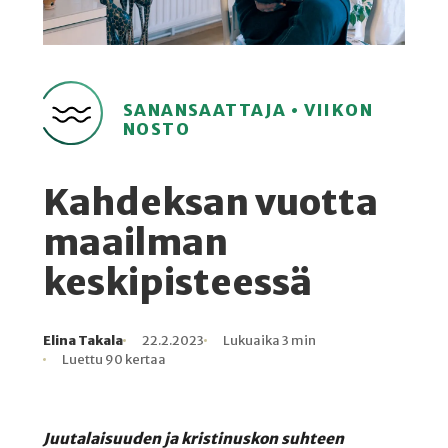
SANANSAATTAJA • VIIKON
NOSTO
Kahdeksan vuotta
maailman
keskipisteessä
Elina Takala
22.2.2023
Lukuaika 3 min
Kirjoittaja
Julkaistu
Lukuaika
Lukukertoja
Luettu 90 kertaa
Juutalaisuuden ja kristinuskon suhteen