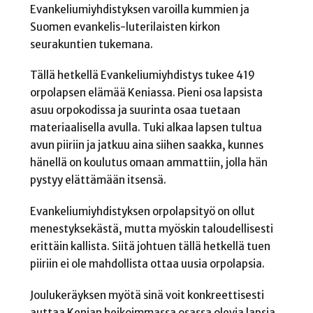
Evankeliumiyhdistyksen varoilla kummien ja
Suomen evankelis-luterilaisten kirkon
seurakuntien tukemana.
Tällä hetkellä Evankeliumiyhdistys tukee 419
orpolapsen elämää Keniassa. Pieni osa lapsista
asuu orpokodissa ja suurinta osaa tuetaan
materiaalisella avulla. Tuki alkaa lapsen tultua
avun piiriin ja jatkuu aina siihen saakka, kunnes
hänellä on koulutus omaan ammattiin, jolla hän
pystyy elättämään itsensä.
Evankeliumiyhdistyksen orpolapsityö on ollut
menestyksekästä, mutta myöskin taloudellisesti
erittäin kallista. Siitä johtuen tällä hetkellä tuen
piiriin ei ole mahdollista ottaa uusia orpolapsia.
Joulukeräyksen myötä sinä voit konkreettisesti
auttaa Kenian heikoimmassa osassa olevia lapsia.