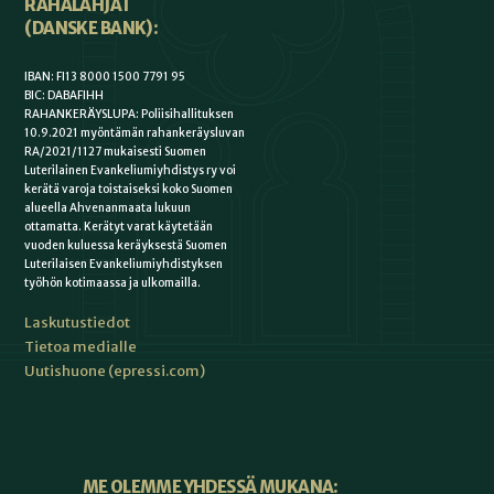
RAHALAHJAT
(DANSKE BANK):
IBAN: FI13 8000 1500 7791 95
BIC: DABAFIHH
RAHANKERÄYSLUPA: Poliisihallituksen
10.9.2021 myöntämän rahankeräysluvan
RA/2021/1127 mukaisesti Suomen
Luterilainen Evankeliumiyhdistys ry voi
kerätä varoja toistaiseksi koko Suomen
alueella Ahvenanmaata lukuun
ottamatta. Kerätyt varat käytetään
vuoden kuluessa keräyksestä Suomen
Luterilaisen Evankeliumiyhdistyksen
työhön kotimaassa ja ulkomailla.
Laskutustiedot
Tietoa medialle
Uutishuone (epressi.com)
ME OLEMME YHDESSÄ MUKANA: