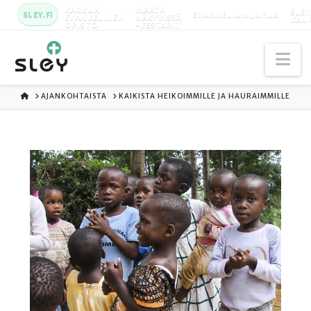
KARKUN
MAATA
SLEY
SLEY.FI
EVANKELIUMIJUHLA
EVANKELINEN
NÄKYVISSÄ
KAU
OPISTO
-FESTARIT
Na
ETUSIVU
AJANKOHTAISTA
KAIKISTA HEIKOIMMILLE JA HAURAIMMILLE