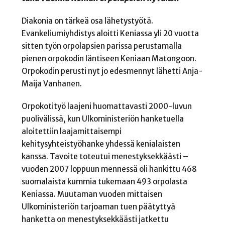
Diakonia on tärkeä osa lähetystyötä.
Evankeliumiyhdistys aloitti Keniassa yli 20 vuotta
sitten työn orpolapsien parissa perustamalla
pienen orpokodin läntiseen Keniaan Matongoon.
Orpokodin perusti nyt jo edesmennyt lähetti Anja-
Maija Vanhanen.
Orpokotityö laajeni huomattavasti 2000-luvun
puolivälissä, kun Ulkoministeriön hanketuella
aloitettiin laajamittaisempi
kehitysyhteistyöhanke yhdessä kenialaisten
kanssa. Tavoite toteutui menestyksekkäästi –
vuoden 2007 loppuun mennessä oli hankittu 468
suomalaista kummia tukemaan 493 orpolasta
Keniassa. Muutaman vuoden mittaisen
Ulkoministeriön tarjoaman tuen päätyttyä
hanketta on menestyksekkäästi jatkettu