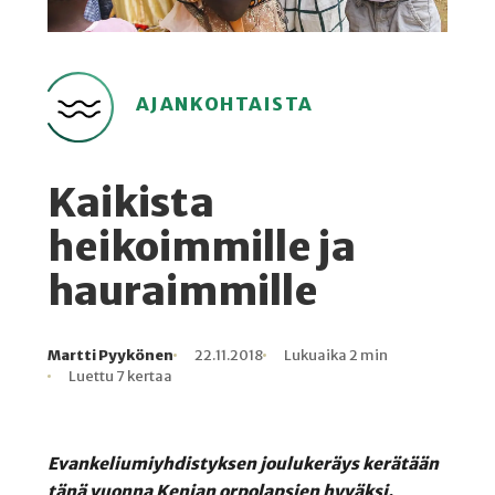
AJANKOHTAISTA
Kaikista
heikoimmille ja
hauraimmille
Martti Pyykönen
22.11.2018
Lukuaika 2 min
Kirjoittaja
Julkaistu
Lukuaika
Lukukertoja
Luettu 7 kertaa
Evankeliumiyhdistyksen joulukeräys kerätään
tänä vuonna Kenian orpolapsien hyväksi.