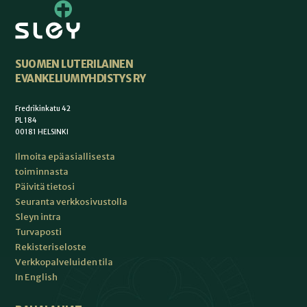
SUOMEN LUTERILAINEN
EVANKELIUMIYHDISTYS RY
Fredrikinkatu 42
PL 184
00181 HELSINKI
Ilmoita epäasiallisesta
toiminnasta
Päivitä tietosi
Seuranta verkkosivustolla
Sleyn intra
Turvaposti
Rekisteriseloste
Verkkopalveluiden tila
In English