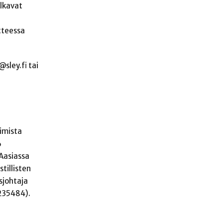
alkavat
tteessa
sley.fi tai
imista
%
Aasiassa
tillisten
sjohtaja
235484).