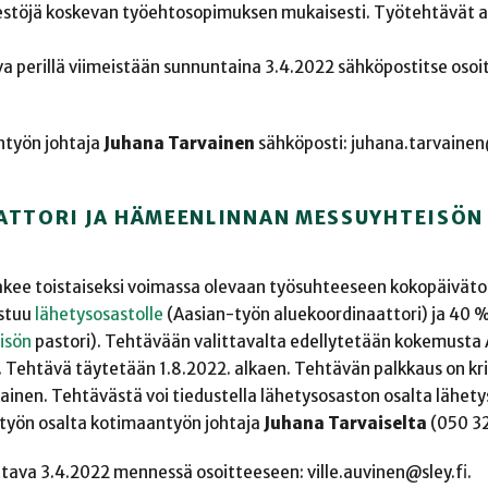
ärjestöjä koskevan työehtosopimuksen mukaisesti. Työtehtävät 
a perillä viimeistään sunnuntaina 3.4.2022 sähköpostitse osoi
ntyön johtaja
Juhana Tarvainen
sähköposti: juhana.tarvainen@
ATTORI JA HÄMEENLINNAN MESSUYHTEISÖN
akee toistaiseksi voimassa olevaan työsuhteeseen kokopäiväto
istuu
lähetysosastolle
(Aasian-työn aluekoordinaattori) ja 40 
isön
pastori). Tehtävään valittavalta edellytetään kokemusta 
 Tehtävä täytetään 1.8.2022. alkaen. Tehtävän palkkaus on kris
inen. Tehtävästä voi tiedustella lähetysosaston osalta lähety
yön osalta kotimaantyön johtaja
Juhana Tarvaiselta
(050 3
ava 3.4.2022 mennessä osoitteeseen: ville.auvinen@sley.fi.