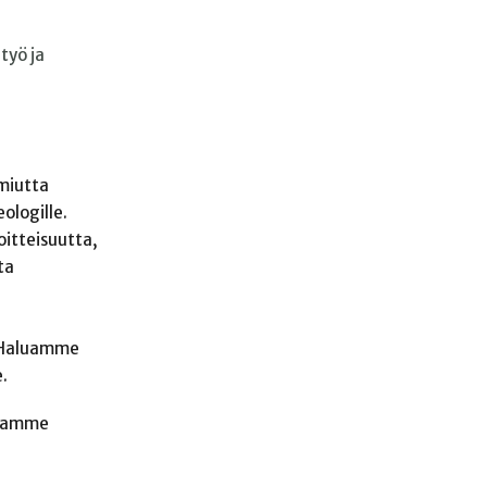
utyö ja
miutta
ologille.
oitteisuutta,
ta
. Haluamme
.
dotamme