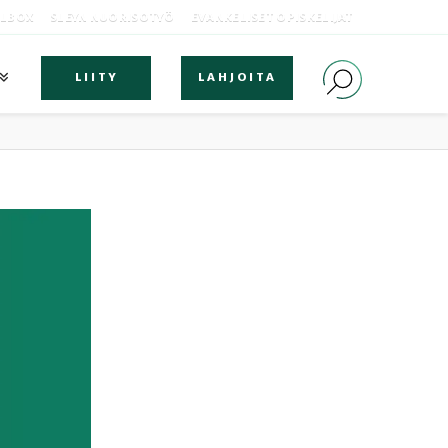
OLBOX
SLEYN NUORISOTYÖ
EVANKELISET OPISKELIJAT
LIITY
LAHJOITA