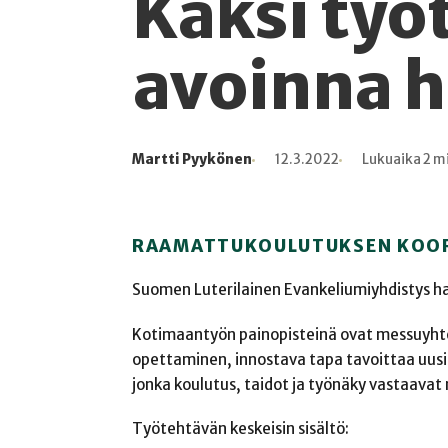
Kaksi työ
avoinna h
Martti Pyykönen
12.3.2022
Lukuaika 2 m
Kirjoittaja
Julkaistu
Lukuaika
Lukukertoja
RAAMATTUKOULUTUKSEN KOO
Suomen Luterilainen Evankeliumiyhdistys h
Kotimaantyön painopisteinä ovat messuyhte
opettaminen, innostava tapa tavoittaa uusi
jonka koulutus, taidot ja työnäky vastaavat 
Työtehtävän keskeisin sisältö: