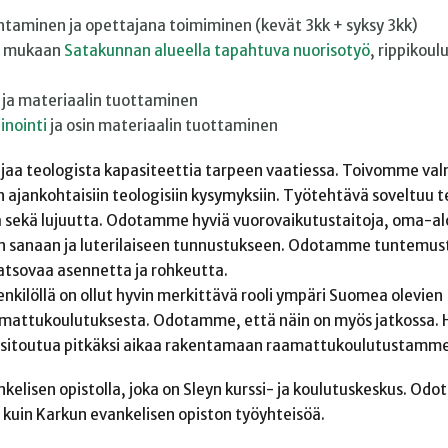
htaminen ja opettajana toimiminen (kevät 3kk + syksy 3kk)
en mukaan
Satakunnan alueella tapahtuva nuorisotyö
, rippikoul
 ja materiaalin tuottaminen
inointi
ja osin materiaalin tuottaminen
jaa teologista kapasiteettia tarpeen vaatiessa. Toivomme val
 ajankohtaisiin teologisiin kysymyksiin. Työtehtävä soveltuu te
a sekä lujuutta. Odotamme hyviä vuorovaikutustaitoja, oma-al
an sanaan ja luterilaiseen tunnustukseen. Odotamme tuntemus
atsovaa asennetta ja rohkeutta.
kilöllä on ollut hyvin merkittävä rooli ympäri Suomea olevien
aamattukoulutuksesta. Odotamme, että näin on myös jatkossa
ta sitoutua pitkäksi aikaa rakentamaan raamattukoulutustamme
kelisen opistolla, joka on Sleyn kurssi- ja koulutuskeskus. O
 kuin Karkun evankelisen opiston työyhteisöä.