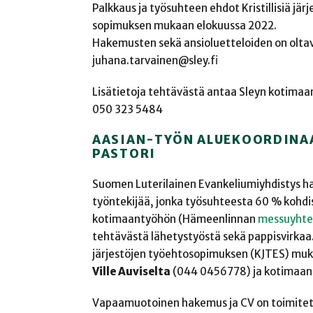
Palkkaus ja työsuhteen ehdot Kristillisiä j
sopimuksen mukaan elokuussa 2022.
Hakemusten sekä ansioluetteloiden on oltav
juhana.tarvainen@sley.fi
Lisätietoja tehtävästä antaa Sleyn kotimaa
050 323 5484
AASIAN-TYÖN ALUEKOORDINA
PASTORI
Suomen Luterilainen Evankeliumiyhdistys h
työntekijää, jonka työsuhteesta 60 % kohd
kotimaantyöhön (Hämeenlinnan
messuyhte
tehtävästä lähetystyöstä sekä pappisvirkaa.
järjestöjen työehtosopimuksen (KJTES) muka
Ville Auviselta
(044 0456778) ja kotimaant
Vapaamuotoinen hakemus ja CV on toimitett