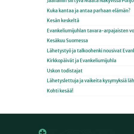
Jäähalliin siirtyvä Maata Näkyvissä Poh
Kuka kantaa ja antaa parhaan elämän?
Kesän keskeltä
Evankeliumijuhlan tavara-arpajaisten vo
Kesäkuu Suomessa
Lähetystyö ja talkoohenki nousivat Evan
Kirkkopäivät ja Evankeliumijuhla
Uskon todistajat
Lähetyslettuja ja vaikeita kysymyksiä lä
Kohti kesää!