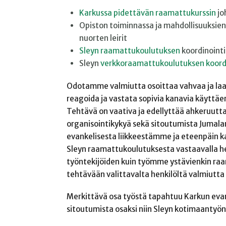
Karkussa pidettävän raamattukurssin
jo
Opiston toiminnassa ja mahdollisuuksi
nuorten leirit
Sleyn raamattukoulutuksen
koordinointi
Sleyn
verkkoraamattukoulutuksen koord
Odotamme valmiutta osoittaa vahvaa ja laa
reagoida ja vastata sopivia kanavia käyttäen
Tehtävä on vaativa ja edellyttää ahkeruutt
organisointikykyä sekä sitoutumista Jumal
evankelisesta liikkeestämme ja eteenpäin k
Sleyn raamattukoulutuksesta vastaavalla hen
työntekijöiden kuin työmme ystävienkin r
tehtävään valittavalta henkilöltä valmiut
Merkittävä osa työstä tapahtuu Karkun evan
sitoutumista osaksi niin Sleyn kotimaantyön