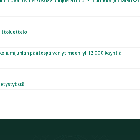
joinen Ulottuvuus kokoaa pohjoisen nuoret Tornioon Jumalan san
ittoluettelo
keliumijuhlan päätöspäivän ytimeen: yli 12 000 käyntiä
hetystyöstä