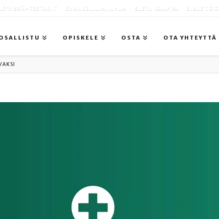
KYVISSÄ -FESTARIT
EVANKELIUMIJUHLA
SLEYN KAUPPA
BIBLE TO
OSALLISTU
OPISKELE
OSTA
OTA YHTEYTTÄ
VAKSI