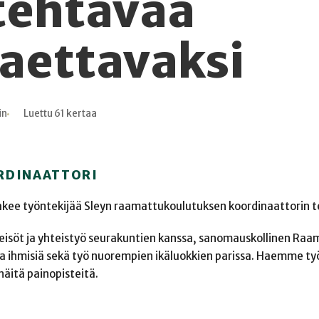
tehtävää
aettavaksi
in
Luettu 61 kertaa
RDINAATTORI
akee työntekijää Sleyn raamattukoulutuksen koordinaattorin 
isöt ja yhteistyö seurakuntien kanssa, sanomauskollinen Ra
a ihmisiä sekä työ nuorempien ikäluokkien parissa. Haemme ty
näitä painopisteitä.