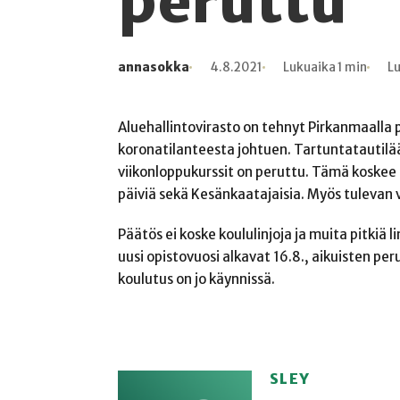
peruttu
annasokka
4.8.2021
Lukuaika 1 min
Lu
Kirjoittaja
Julkaistu
Lukuaika
Lukukertoja
Aluehallintovirasto on tehnyt Pirkanmaall
koronatilanteesta johtuen. Tartuntatautilä
viikonloppukurssit on peruttu. Tämä koskee 
päiviä sekä Kesänkaatajaisia. Myös tulevan 
Päätös ei koske koululinjoja ja muita pitkiä 
uusi opistovuosi alkavat 16.8., aikuisten pe
koulutus on jo käynnissä.
SLEY