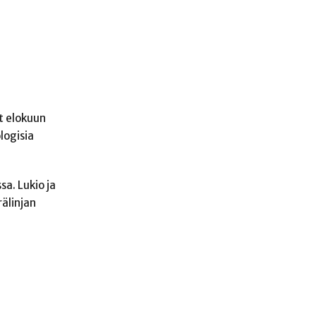
t elokuun
logisia
sa. Lukio ja
rälinjan