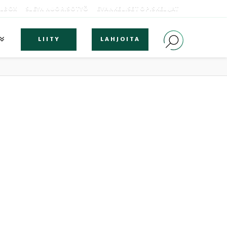
OLBOX
SLEYN NUORISOTYÖ
EVANKELISET OPISKELIJAT
LIITY
LAHJOITA