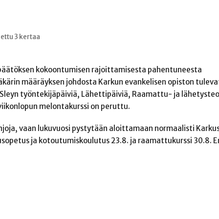
ettu 3 kertaa
a päätöksen kokoontumisen rajoittamisesta pahentuneesta
äkärin määräyksen johdosta Karkun evankelisen opiston tuleva
Sleyn työntekijäpäiviä, Lähettipäiviä, Raamattu- ja lähetysteo
viikonlopun melontakurssi on peruttu.
linjoja, vaan lukuvuosi pystytään aloittamaan normaalisti Karkus
rusopetus ja kotoutumiskoulutus 23.8. ja raamattukurssi 30.8. E