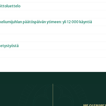
ittoluettelo
keliumijuhlan päätöspäivän ytimeen: yli 12 000 käyntiä
hetystyöstä
ME OLEMME 