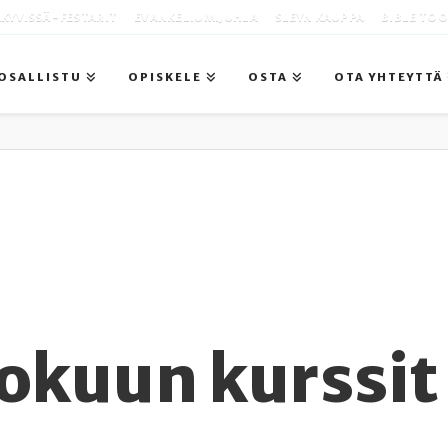
KYVISSÄ -FESTARIT
EVANKELIUMIJUHLA
SLEYN KAUPPA
BIBLE TO
OSALLISTU
OPISKELE
OSTA
OTA YHTEYTTÄ
okuun kurssit