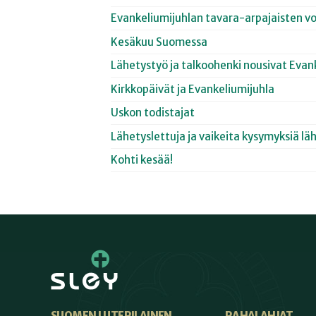
Evankeliumijuhlan tavara-arpajaisten vo
Kesäkuu Suomessa
Lähetystyö ja talkoohenki nousivat Evan
Kirkkopäivät ja Evankeliumijuhla
Uskon todistajat
Lähetyslettuja ja vaikeita kysymyksiä lä
Kohti kesää!
SUOMEN LUTERILAINEN
RAHALAHJAT