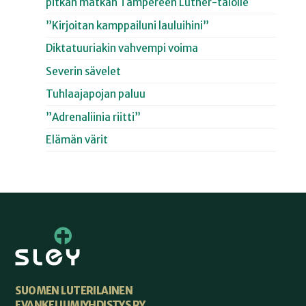
pitkän matkan Tampereen Luther-talolle
”Kirjoitan kamppailuni lauluihini”
Diktatuuriakin vahvempi voima
Severin sävelet
Tuhlaajapojan paluu
”Adrenaliinia riitti”
Elämän värit
SUOMEN LUTERILAINEN
EVANKELIUMIYHDISTYS RY