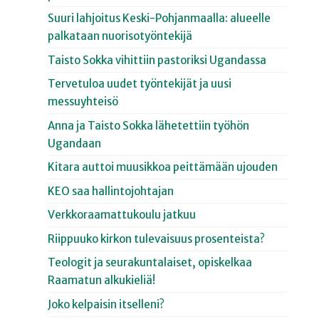
Suuri lahjoitus Keski-Pohjanmaalla: alueelle
palkataan nuorisotyöntekijä
Taisto Sokka vihittiin pastoriksi Ugandassa
Tervetuloa uudet työntekijät ja uusi
messuyhteisö
Anna ja Taisto Sokka lähetettiin työhön
Ugandaan
Kitara auttoi muusikkoa peittämään ujouden
KEO saa hallintojohtajan
Verkkoraamattukoulu jatkuu
Riippuuko kirkon tulevaisuus prosenteista?
Teologit ja seurakuntalaiset, opiskelkaa
Raamatun alkukieliä!
Joko kelpaisin itselleni?