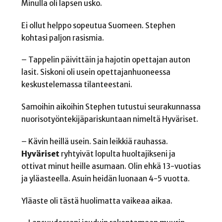
Minulla oli lapsen usko.
Ei ollut helppo sopeutua Suomeen. Stephen
kohtasi paljon rasismia.
– Tappelin päivittäin ja hajotin opettajan auton
lasit. Siskoni oli usein opettajanhuoneessa
keskustelemassa tilanteestani.
Samoihin aikoihin Stephen tutustui seurakunnassa
nuorisotyöntekijäpariskuntaan nimeltä Hyväriset.
– Kävin heillä usein. Sain leikkiä rauhassa.
Hyväriset
ryhtyivät lopulta huoltajikseni ja
ottivat minut heille asumaan. Olin ehkä 13-vuotias
ja yläasteella. Asuin heidän luonaan 4-5 vuotta.
Yläaste oli tästä huolimatta vaikeaa aikaa.