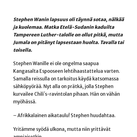
Stephen Wanin lapsuus oli täynnä sotaa, nälkää
ja kuolemaa. Matka Etelä-Sudanin kaduilta
Tampereen Luther-talolle on ollut pitkä, mutta
Jumala on pitänyt lapsestaan huolta. Tavalla tai
toisella.
Stephen Wanille ei ole ongelma saapua
Kangasalta Espooseen lehtihaastattelua varten.
Samalla reissulla on tarkoitus käydä katsomassa
sähköpyörää. Nyt alla on prätkä, jolla Stephen
kurvailee Chili´s-ravintolan pihaan. Hän on vähän
myöhässä.
– Afrikkalainen aikataulu! Stephen huudahtaa.
Yritämme syödä ulkona, mutta niin yrittävät
ampiaisetkin.