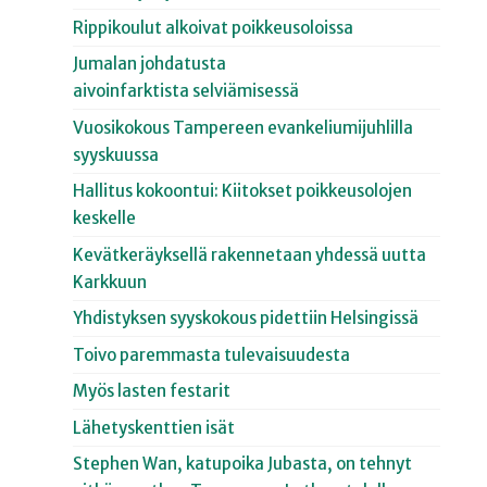
Rippikoulut alkoivat poikkeusoloissa
Jumalan johdatusta
aivoinfarktista selviämisessä
Vuosikokous Tampereen evankeliumijuhlilla
syyskuussa
Hallitus kokoontui: Kiitokset poikkeusolojen
keskelle
Kevätkeräyksellä rakennetaan yhdessä uutta
Karkkuun
Yhdistyksen syyskokous pidettiin Helsingissä
Toivo paremmasta tulevaisuudesta
Myös lasten festarit
Lähetyskenttien isät
Stephen Wan, katupoika Jubasta, on tehnyt