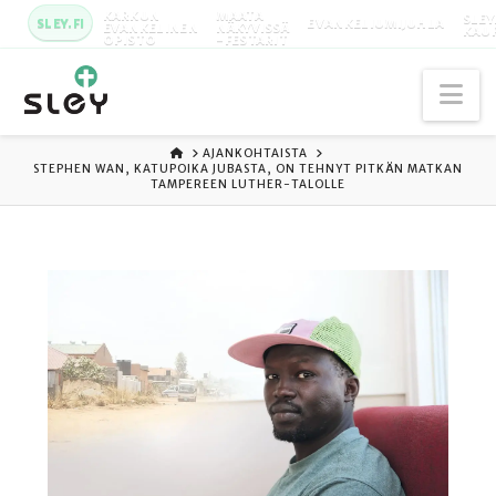
KARKUN
MAATA
SLEY
SLEY.FI
EVANKELIUMIJUHLA
EVANKELINEN
NÄKYVISSÄ
KAU
OPISTO
-FESTARIT
Na
ETUSIVU
AJANKOHTAISTA
STEPHEN WAN, KATUPOIKA JUBASTA, ON TEHNYT PITKÄN MATKAN
TAMPEREEN LUTHER-TALOLLE