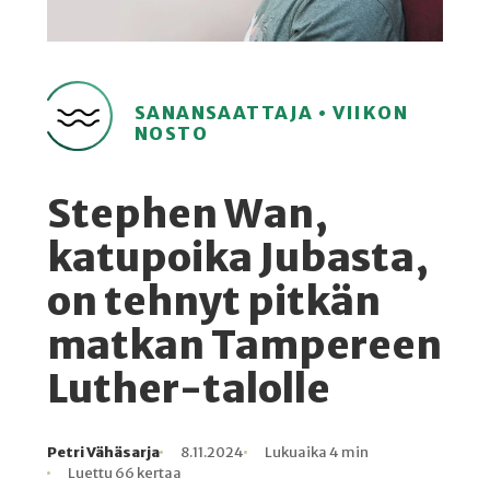
SANANSAATTAJA • VIIKON
NOSTO
Stephen Wan,
katupoika Jubasta,
on tehnyt pitkän
matkan Tampereen
Luther-talolle
Petri Vähäsarja
8.11.2024
Lukuaika 4 min
Kirjoittaja
Julkaistu
Lukuaika
Lukukertoja
Luettu 66 kertaa