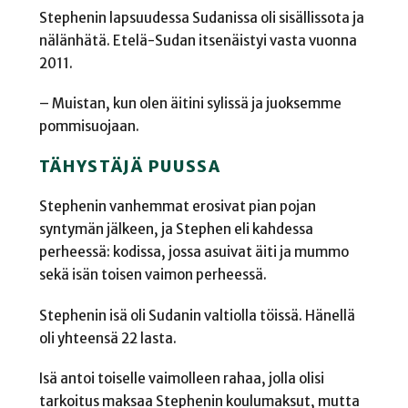
Stephenin lapsuudessa Sudanissa oli sisällissota ja
nälänhätä. Etelä-Sudan itsenäistyi vasta vuonna
2011.
– Muistan, kun olen äitini sylissä ja juoksemme
pommisuojaan.
TÄHYSTÄJÄ PUUSSA
Stephenin vanhemmat erosivat pian pojan
syntymän jälkeen, ja Stephen eli kahdessa
perheessä: kodissa, jossa asuivat äiti ja mummo
sekä isän toisen vaimon perheessä.
Stephenin isä oli Sudanin valtiolla töissä. Hänellä
oli yhteensä 22 lasta.
Isä antoi toiselle vaimolleen rahaa, jolla olisi
tarkoitus maksaa Stephenin koulumaksut, mutta