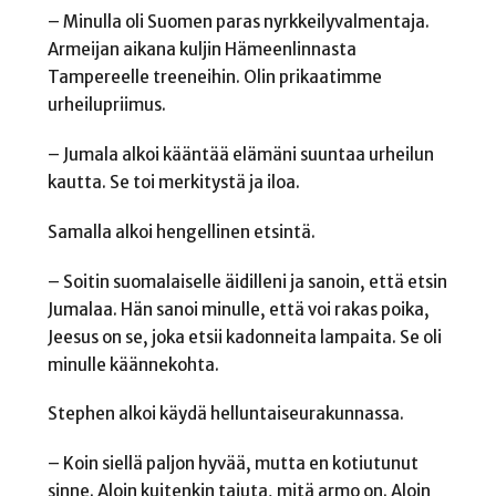
– Minulla oli Suomen paras nyrkkeilyvalmentaja.
Armeijan aikana kuljin Hämeenlinnasta
Tampereelle treeneihin. Olin prikaatimme
urheilupriimus.
– Jumala alkoi kääntää elämäni suuntaa urheilun
kautta. Se toi merkitystä ja iloa.
Samalla alkoi hengellinen etsintä.
– Soitin suomalaiselle äidilleni ja sanoin, että etsin
Jumalaa. Hän sanoi minulle, että voi rakas poika,
Jeesus on se, joka etsii kadonneita lampaita. Se oli
minulle käännekohta.
Stephen alkoi käydä helluntaiseurakunnassa.
– Koin siellä paljon hyvää, mutta en kotiutunut
sinne. Aloin kuitenkin tajuta, mitä armo on. Aloin