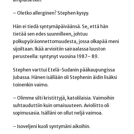
– Oletko allerginen? Stephen kysyy.
Hän ei tiedä syntymäpäiväänsä. Se, että hän
tietää sen edes suunnilleen, johtuu
polkupyöräonnettomuudesta, jossa olkapää meni
sijoiltaan. Ikää arvioitiin sairaalassa luuston
perusteella: syntynyt vuosina 1987– 89.
Stephen varttui Etelä-Sudanin pääkaupungissa
Jubassa. Hänen isällään oli Stephenin äidin lisäksi
toinenkin vaimo.
– Olimme silti kristittyjä, katolilaisia. Vaimoihin
suhtauduttiin kuin omaisuuteen. Avioliitto oli
sopimusasia. Isälläni on ollut neljä vaimoa.
– Isoveljeni kuoli syntymäni aikoihin.