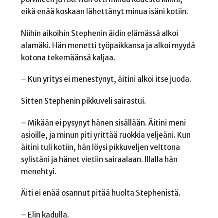
eikä enää koskaan lähettänyt minua isäni kotiin.
Niihin aikoihin Stephenin äidin elämässä alkoi
alamäki. Hän menetti työpaikkansa ja alkoi myydä
kotona tekemäänsä kaljaa.
– Kun yritys ei menestynyt, äitini alkoi itse juoda.
Sitten Stephenin pikkuveli sairastui.
– Mikään ei pysynyt hänen sisällään. Äitini meni
asioille, ja minun piti yrittää ruokkia veljeäni. Kun
äitini tuli kotiin, hän löysi pikkuveljen velttona
sylistäni ja hänet vietiin sairaalaan. Illalla hän
menehtyi.
Äiti ei enää osannut pitää huolta Stephenistä.
– Elin kadulla.