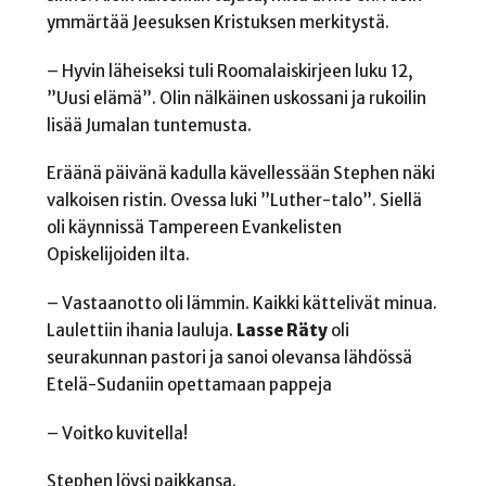
ymmärtää Jeesuksen Kristuksen merkitystä.
– Hyvin läheiseksi tuli Roomalaiskirjeen luku 12,
”Uusi elämä”. Olin nälkäinen uskossani ja rukoilin
lisää Jumalan tuntemusta.
Eräänä päivänä kadulla kävellessään Stephen näki
valkoisen ristin. Ovessa luki ”Luther-talo”. Siellä
oli käynnissä Tampereen Evankelisten
Opiskelijoiden ilta.
– Vastaanotto oli lämmin. Kaikki kättelivät minua.
Laulettiin ihania lauluja.
Lasse Räty
oli
seurakunnan pastori ja sanoi olevansa lähdössä
Etelä-Sudaniin opettamaan pappeja
– Voitko kuvitella!
Stephen löysi paikkansa.