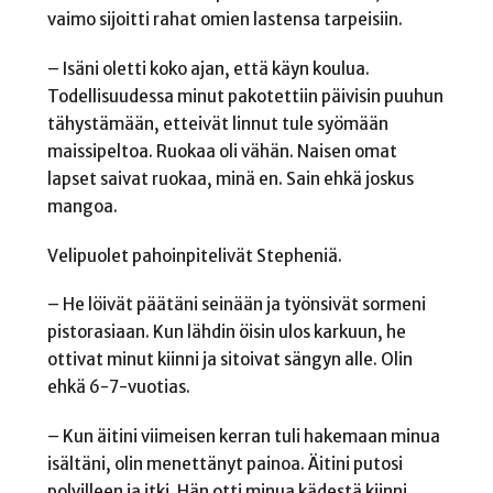
vaimo sijoitti rahat omien lastensa tarpeisiin.
– Isäni oletti koko ajan, että käyn koulua.
Todellisuudessa minut pakotettiin päivisin puuhun
tähystämään, etteivät linnut tule syömään
maissipeltoa. Ruokaa oli vähän. Naisen omat
lapset saivat ruokaa, minä en. Sain ehkä joskus
mangoa.
Velipuolet pahoinpitelivät Stepheniä.
– He löivät päätäni seinään ja työnsivät sormeni
pistorasiaan. Kun lähdin öisin ulos karkuun, he
ottivat minut kiinni ja sitoivat sängyn alle. Olin
ehkä 6-7-vuotias.
– Kun äitini viimeisen kerran tuli hakemaan minua
isältäni, olin menettänyt painoa. Äitini putosi
polvilleen ja itki. Hän otti minua kädestä kiinni,