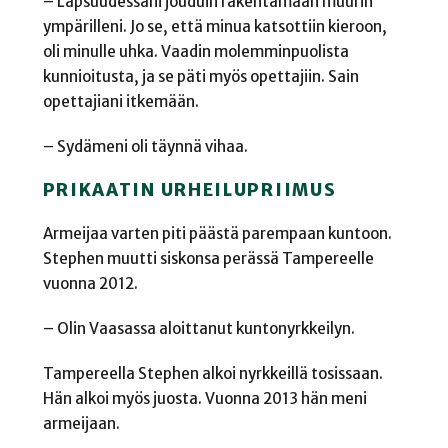
– Lapsuudessani jouduin rakentamaan muurin
ympärilleni. Jo se, että minua katsottiin kieroon,
oli minulle uhka. Vaadin molemminpuolista
kunnioitusta, ja se päti myös opettajiin. Sain
opettajiani itkemään.
– Sydämeni oli täynnä vihaa.
PRIKAATIN URHEILUPRIIMUS
Armeijaa varten piti päästä parempaan kuntoon.
Stephen muutti siskonsa perässä Tampereelle
vuonna 2012.
– Olin Vaasassa aloittanut kuntonyrkkeilyn.
Tampereella Stephen alkoi nyrkkeillä tosissaan.
Hän alkoi myös juosta. Vuonna 2013 hän meni
armeijaan.