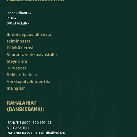
Fredrikinkatu 42
PL 184
00181 HELSINKI
Ilmoita epäasiallisesta
toiminnasta
Päivitä tietosi
Seuranta verkkosivustolla
Sleyn intra
Turvaposti
Rekisteriseloste
Verkkopalveluiden tila
In English
RAHALAHJAT
(DANSKE BANK):
IBAN: FI13 8000 1500 7791 95
BIC: DABAFIHH
RAHANKERÄYSLUPA: Poliisihallituksen