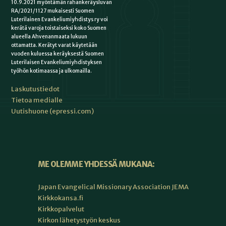
10.9.2021 myöntämän rahankeräysluvan
RA/2021/1127 mukaisesti Suomen
Luterilainen Evankeliumiyhdistys ry voi
kerätä varoja toistaiseksi koko Suomen
alueella Ahvenanmaata lukuun
ottamatta. Kerätyt varat käytetään
vuoden kuluessa keräyksestä Suomen
Luterilaisen Evankeliumiyhdistyksen
työhön kotimaassa ja ulkomailla.
Laskutustiedot
Tietoa medialle
Uutishuone (epressi.com)
ME OLEMME YHDESSÄ MUKANA:
Japan Evangelical Missionary Association JEMA
Kirkkokansa.fi
Kirkkopalvelut
Kirkon lähetystyön keskus