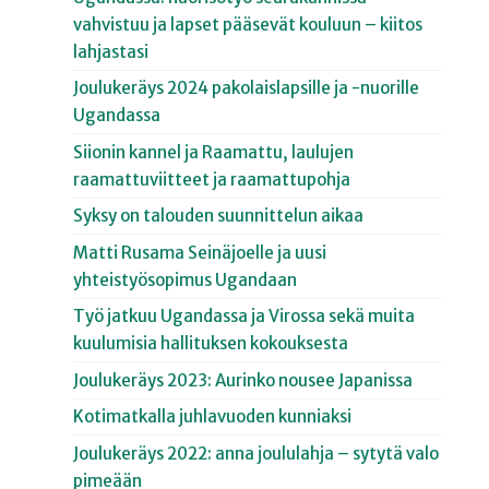
vahvistuu ja lapset pääsevät kouluun – kiitos
lahjastasi
Joulukeräys 2024 pakolaislapsille ja -nuorille
Ugandassa
Siionin kannel ja Raamattu, laulujen
raamattuviitteet ja raamattupohja
Syksy on talouden suunnittelun aikaa
Matti Rusama Seinäjoelle ja uusi
yhteistyösopimus Ugandaan
Työ jatkuu Ugandassa ja Virossa sekä muita
kuulumisia hallituksen kokouksesta
Joulukeräys 2023: Aurinko nousee Japanissa
Kotimatkalla juhlavuoden kunniaksi
Joulukeräys 2022: anna joululahja – sytytä valo
pimeään