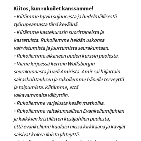
Kiitos, kun rukoilet kanssamme!
• Kiitämme hyvin sujuneesta ja hedelmällisestä
työrupeamasta tänä keväänä.
• Kiitämme kastekurssin suorittaneista ja
kastetuista. Rukoilemme heidän uskonsa
vahvistumista ja juurtumista seurakuntaan.
• Rukoilemme alkaneen uuden kurssin puolesta.
• Viime kirjeessä kerroin Wolfsburgin
seurakunnasta ja veli Amirista. Amir sai hiljattain
sairaskohtauksen ja rukoilemme hänelle terveyttä
ja toipumista. Kiitämme, että
vakavammalta vältyttiin.
• Rukoilemme varjelusta kesän matkoilla.
• Rukoilemme valtakunnallisen Evankeliumijuhlan
ja kaikkien kristillisten kesäjuhlien puolesta,
että evankeliumi kuuluisi niissä kirkkaana ja kävijät
saisivat kokea iloista yhteyttä.