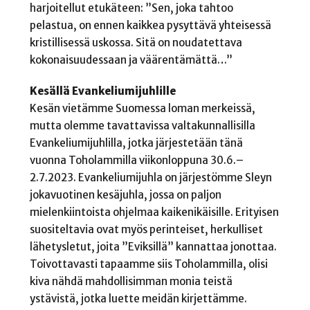
harjoitellut etukäteen: ”Sen, joka tahtoo
pelastua, on ennen kaikkea pysyttävä yhteisessä
kristillisessä uskossa. Sitä on noudatettava
kokonaisuudessaan ja väärentämättä…”
Kesällä Evankeliumijuhlille
Kesän vietämme Suomessa loman merkeissä,
mutta olemme tavattavissa valtakunnallisilla
Evankeliumijuhlilla, jotka järjestetään tänä
vuonna Toholammilla viikonloppuna 30.6.–
2.7.2023. Evankeliumijuhla on järjestömme Sleyn
jokavuotinen kesäjuhla, jossa on paljon
mielenkiintoista ohjelmaa kaikenikäisille. Erityisen
suositeltavia ovat myös perinteiset, herkulliset
lähetysletut, joita ”Eviksillä” kannattaa jonottaa.
Toivottavasti tapaamme siis Toholammilla, olisi
kiva nähdä mahdollisimman monia teistä
ystävistä, jotka luette meidän kirjettämme.