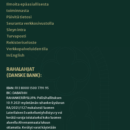
Ilmoita epäasiallisesta
toiminnasta
Päivitä tietosi
Seuranta verkkosivustolla
Sleyn intra
Turvaposti
Rekisteriseloste
Verkkopalveluiden tila
In English
RAHALAHJAT
(DANSKE BANK):
IBAN: FI13 8000 1500 7791 95
BIC: DABAFIHH
RAHANKERÄYSLUPA: Poliisihallituksen
10.9.2021 myöntämän rahankeräysluvan
RA/2021/1127 mukaisesti Suomen
Luterilainen Evankeliumiyhdistys ry voi
kerätä varoja toistaiseksi koko Suomen
alueella Ahvenanmaata lukuun
ottamatta. Kerätyt varat käytetään