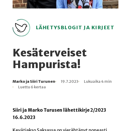
LÄHETYSBLOGIT JA KIRJEET
Kesäterveiset
Hampurista!
Marko ja Siiri Turunen
19.7.2023
Lukuaika 4 min
Kirjoittaja
Julkaistu
Lukuaika
Lukukertoja
Luettu 6 kertaa
Siiri ja Marko Turusen lähettikirje 2/2023
16.6.2023
Kevätjakso Saksassa on vierähtänyt nopeasti.