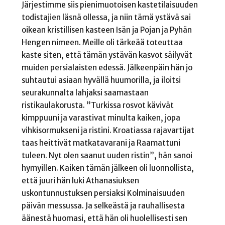
Järjestimme siis pienimuotoisen kastetilaisuuden
todistajien läsnä ollessa, ja niin tämä ystävä sai
oikean kristillisen kasteen Isän ja Pojan ja Pyhän
Hengen nimeen. Meille oli tärkeää toteuttaa
kaste siten, että tämän ystävän kasvot säilyvät
muiden persialaisten edessä. Jälkeenpäin hän jo
suhtautui asiaan hyvällä huumorilla, ja iloitsi
seurakunnalta lahjaksi saamastaan
ristikaulakorusta. ”Turkissa rosvot kävivät
kimppuuni ja varastivat minulta kaiken, jopa
vihkisormukseni ja ristini. Kroatiassa rajavartijat
taas heittivät matkatavarani ja Raamattuni
tuleen. Nyt olen saanut uuden ristin”, hän sanoi
hymyillen. Kaiken tämän jälkeen oli luonnollista,
että juuri hän luki Athanasiuksen
uskontunnustuksen persiaksi Kolminaisuuden
päivän messussa. Ja selkeästä ja rauhallisesta
äänestä huomasi, että hän oli huolellisesti sen