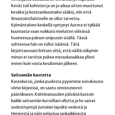
Kevät tuli kohisten ja on jo aikaa sitten muuttunut
kesäksi ja kosteankuumaksi sääksi, niin että
ilmastointilaitteelle on ollut tarvetta.
Kylmäntalven keskellä syntynyt Aurora ei tykkää
kuumasta vaan nukkuisi mieluiten viileässä
huoneessa paksun unipussin sisällä. Tässä
suhteessa hän on tullut isäänsä. Tätä
kirjoittaessani iloitsen siitä, että näillä näkymin
minun ei tarvitse pukea messukasukkaa ylleni
ennen kuin vasta kesäloman jälkeen.
Seitsemän kastetta
Kastekurssi, jonka puolesta pyysimme esirukousta
viime kirjeessä, on saatu onnistuneesti
päätökseen: Kolminaisuuden päivänä kastoin
kaikki seitsemän kurssillani ollutta ja he saivat
uudestisyntyä Jumalan lapsiksi vedestä ja
Hengestä ja näin pelastua iankaikkisesta