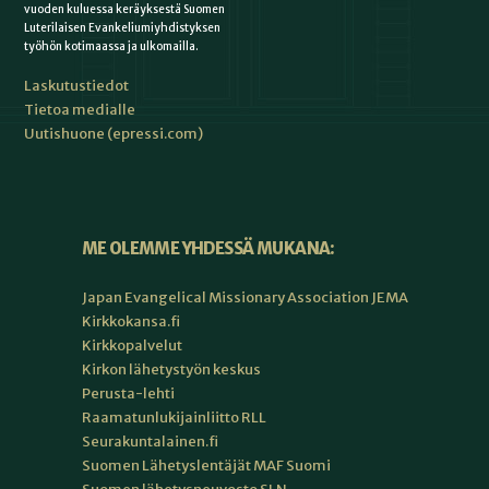
vuoden kuluessa keräyksestä Suomen
Luterilaisen Evankeliumiyhdistyksen
työhön kotimaassa ja ulkomailla.
Laskutustiedot
Tietoa medialle
Uutishuone (epressi.com)
ME OLEMME YHDESSÄ MUKANA:
Japan Evangelical Missionary Association JEMA
Kirkkokansa.fi
Kirkkopalvelut
Kirkon lähetystyön keskus
Perusta-lehti
Raamatunlukijainliitto RLL
Seurakuntalainen.fi
Suomen Lähetyslentäjät MAF Suomi