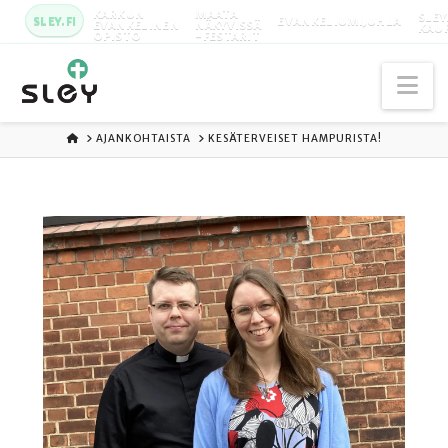
KARKUN
MAATA
SLEY
SLEY.FI
EVANKELIUMIJUHLA
EVANKELINEN
NÄKYVISSÄ
KAU
OPISTO
-FESTARIT
Na
ETUSIVU
AJANKOHTAISTA
KESÄTERVEISET HAMPURISTA!