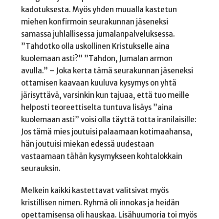
kadotuksesta. Myös yhden muualla kastetun
miehen konfirmoin seurakunnan jäseneksi
samassa juhlallisessa jumalanpalveluksessa.
”Tahdotko olla uskollinen Kristukselle aina
kuolemaan asti?” ”Tahdon, Jumalan armon
avulla.” – Joka kerta tämä seurakunnan jäseneksi
ottamisen kaavaan kuuluva kysymys on yhtä
järisyttävä, varsinkin kun tajuaa, että tuo meille
helposti teoreettiselta tuntuva lisäys ”aina
kuolemaan asti” voisi olla täyttä totta iranilaisille:
Jos tämä mies joutuisi palaamaan kotimaahansa,
hän joutuisi miekan edessä uudestaan
vastaamaan tähän kysymykseen kohtalokkain
seurauksin.
Melkein kaikki kastettavat valitsivat myös
kristillisen nimen. Ryhmä oli innokas ja heidän
opettamisensa oli hauskaa. Lisähuumoria toi myös