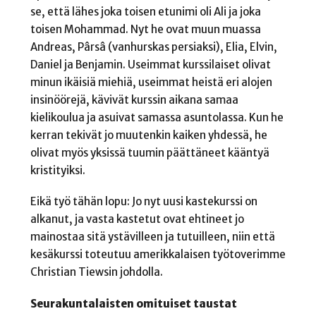
se, että lähes joka toisen etunimi oli Ali ja joka
toisen Mohammad. Nyt he ovat muun muassa
Andreas, Pârsâ (vanhurskas persiaksi), Elia, Elvin,
Daniel ja Benjamin. Useimmat kurssilaiset olivat
minun ikäisiä miehiä, useimmat heistä eri alojen
insinöörejä, kävivät kurssin aikana samaa
kielikoulua ja asuivat samassa asuntolassa. Kun he
kerran tekivät jo muutenkin kaiken yhdessä, he
olivat myös yksissä tuumin päättäneet kääntyä
kristityiksi.
Eikä työ tähän lopu: Jo nyt uusi kastekurssi on
alkanut, ja vasta kastetut ovat ehtineet jo
mainostaa sitä ystävilleen ja tutuilleen, niin että
kesäkurssi toteutuu amerikkalaisen työtoverimme
Christian Tiewsin johdolla.
Seurakuntalaisten omituiset taustat