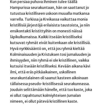
Kun persiaa puhuva ihminen tulee täällä
Hampurissa seurakuntaan, hän on saattanut jo
tutustua kristilliseen uskoon muualla matkansa
varrella. Turkissa ja Kreikassa vaikuttaa monia
kristillisiä järjestöjä erilaisista taustoista, ja niin
ensikontakti kristittyihin on monesti näissä
läpikulkumaissa. Kaikki itseään kristilliseksi
kutsuvat ryhmät eivät kuitenkaan ole kristillisiä.
Hyvä nyrkkisääntö on, että jos ryhmä kieltää
Kolminaisuuden ja Kristuksen tosi jumaluuden ja
ihmisyyden, niin ryhmä ei ole kristillinen, vaikka
kutsuisi itseään kristilliseksi. Kevään aikana kävi
ilmi, että eräs pitkäaikainen, uskollinen
seurakuntalainen oli saanut kasteen aikoinaan
tällaisessa pseudo-kristillisessä seurakunnassa.
Jouduin selittämään hänelle, että tuo kaste, joka
ei ollut tapahtunut kolmiyhteisen Jumalan
nimeen, ei ollut pätevä kristillinen kaste.