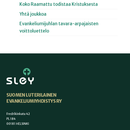
Koko Raamattu todistaa Kristuksesta
Yhtä joukkoa
Evankeliumijuhlan tavara-arpajaisten
voittoluettelo
SUOMEN LUTERILAINEN
EVANKELIUMIYHDISTYS RY
Fredrikinkatu 42
PL 184
00181 HELSINKI