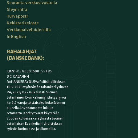
Seuranta verkkosivustolla
Sleyn intra
Turvaposti
Rekisteriseloste
Verkkopalveluiden tila
In English
RAHALAHJAT
(DANSKE BANK):
IBAN: FI13 8000 1500 7791 95
BIC: DABAFIHH
RAHANKERÄYSLUPA: Poliisihallituksen
10.9.2021 myöntämän rahankeräysluvan
RA/2021/1127 mukaisesti Suomen
Luterilainen Evankeliumiyhdistys ry voi
kerätä varoja toistaiseksi koko Suomen
alueella Ahvenanmaata lukuun
ottamatta. Kerätyt varat käytetään
vuoden kuluessa keräyksestä Suomen
Luterilaisen Evankeliumiyhdistyksen
työhön kotimaassa ja ulkomailla.