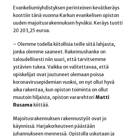
Evankeliumiyhdistyksen perinteinen kevätkeräys
koottiin tänä vuonna Karkun evankelisen opiston
uuden majoitusrakennuksen hyväksi. Keräys tuotti
20 203,25 euroa.
– Olemme todella kiitollisia teille siitä lahjasta,
jonka olemme saaneet. Rakennushanke on
taloudellisesti niin suuri, että tarvitsemme
ystävien tukea. Vaikka on valitettavaa, että
opiskelijat ovat joutuneet olemaan poissa
koronavirusepidemian vuoksi, on nyt ollut hyvä
aika rakentaa, kun opiston toiminta on ollut
muutoin hiljaista, opiston vararehtori
Matti
Rusama
kiittää.
Majoitusrakennuksen rakennustyöt ovat jo
käynnissä. Harjakorkeuteen päästään
juhannukseen mennessä. Opistolla uskotaan ja