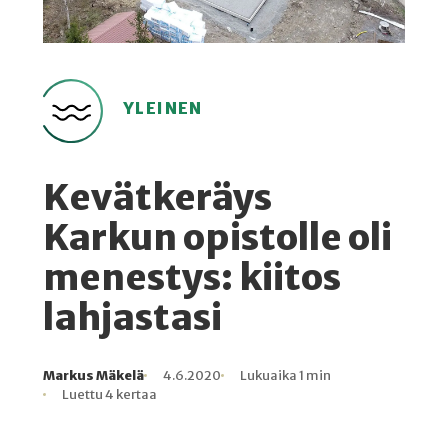
YLEINEN
Kevätkeräys
Karkun opistolle oli
menestys: kiitos
lahjastasi
Markus Mäkelä
4.6.2020
Lukuaika 1 min
Kirjoittaja
Julkaistu
Lukuaika
Lukukertoja
Luettu 4 kertaa