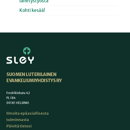
lähetystyöstä
Kohti kesää!
SUOMEN LUTERILAINEN
EVANKELIUMIYHDISTYS RY
Fredrikinkatu 42
PL 184
00181 HELSINKI
Ilmoita epäasiallisesta
toiminnasta
Päivitä tietosi