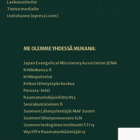
Laskutustiedot
Tietoa medialle
Uutishuone (epressi.com)
ME OLEMME YHDESSÄ MUKANA:
Japan Evangelical Missionary Association JEMA
Kirkkokansa.fi
Kirkkopalvelut
Kirkon lähetystyön keskus
Perusta-lehti
Raamatunlukijainliitto RLL
Seurakuntalainen.fi
Suomen Lähetyslentäjät MAF Suomi
Suomen lähetysneuvosto SLN
Suomen teologinen instituutti STI ry
Wycliffe Raamatunkääntäjät ry