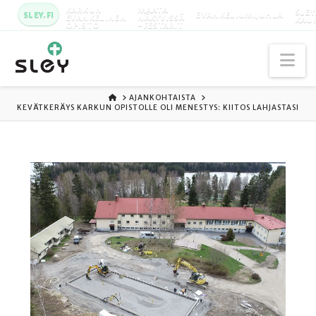
KARKUN
MAATA
SLEY
SLEY.FI
EVANKELIUMIJUHLA
EVANKELINEN
NÄKYVISSÄ
KAU
OPISTO
-FESTARIT
Na
ETUSIVU
AJANKOHTAISTA
KEVÄTKERÄYS KARKUN OPISTOLLE OLI MENESTYS: KIITOS LAHJASTASI