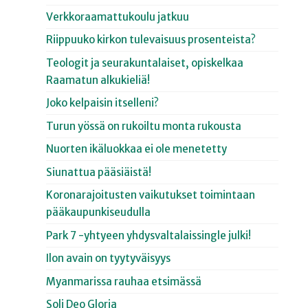
Verkkoraamattukoulu jatkuu
Riippuuko kirkon tulevaisuus prosenteista?
Teologit ja seurakuntalaiset, opiskelkaa
Raamatun alkukieliä!
Joko kelpaisin itselleni?
Turun yössä on rukoiltu monta rukousta
Nuorten ikäluokkaa ei ole menetetty
Siunattua pääsiäistä!
Koronarajoitusten vaikutukset toimintaan
pääkaupunkiseudulla
Park 7 -yhtyeen yhdysvaltalaissingle julki!
Ilon avain on tyytyväisyys
Myanmarissa rauhaa etsimässä
Soli Deo Gloria