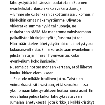
lähetystyötä tehtäessä noudatetaan Suomen
evankelisluterilaisen kirkon virkaratkaisuja.
– Emme ole kuitenkaan pakottamassa ulkomaisiin
kirkkoihin omaa näkemystämme. Olivatpa
virkaratkaisumme hyviä tai huonoja, ne
ratkaistaan täällä. Me menemme vahvistamaan
paikallisten kirkkojen työtä, Rusama jatkaa.
Hän määrittelee lähetystyön näin: ”Lähetystyö on
kokonaisvaltaista. Siinä korostetaan evankeliumin
julistamista ja ihmisen hyvinvointia. Koko
evankeliumi koko ihmiselle.”
Rusama painottaa moneen kertaan, että lähetys
kuuluu kirkon olemukseen.
– Se ei ole mikään irrallinen juttu. Taistelen
voimakkaasti sitä vastaan, että seurakunnissa
yksinomaan lähetyssihteeri hoitaa nämä asiat. En
edes halua puhua kirkon lähetyksestä vaan
Jumalan lähetyksestä, jota kirkko ja kaikki kristityt