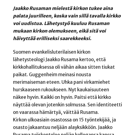
Jaakko Rusaman mielestä kirkon tukee aina
palata juurilleen, koska vain sillä tavalla kirkko
voi uudistua. Lähetystyö kuuluu Rusaman
mukaan kirkon olemukseen, eikä sitä voi
häivyttää erilliseksi saarekkeeksi.
Suomen evankelisluterilaisen kirkon
lähetysteologi Jaakko Rusama kertoo, että
kirkkohallituksessa oli vähän aikaa sitten tiukat
paikat. Guggenheim meinasi nousta
merimaiseman eteen. Uhka pani virkamiehet
hurskaaseen rukoukseen. Nyt kaukaisuuteen
näkee hyvin. Kaikki on hyvin. Paitsi että kirkko
näyttää olevan jotenkin solmussa. Sen identiteetti
on vaarassa hämärtyä, väittää Rusama.
Kirkon ulkoasiain osastossa on 15 työntekijää, ja
osasto jakaantuu neljään alayksikköön. Jaakko
Rusama työskentelee neljän kollegansa kanssa