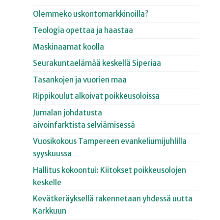
Olemmeko uskontomarkkinoilla?
Teologia opettaa ja haastaa
Maskinaamat koolla
Seurakuntaelämää keskellä Siperiaa
Tasankojen ja vuorien maa
Rippikoulut alkoivat poikkeusoloissa
Jumalan johdatusta
aivoinfarktista selviämisessä
Vuosikokous Tampereen evankeliumijuhlilla
syyskuussa
Hallitus kokoontui: Kiitokset poikkeusolojen
keskelle
Kevätkeräyksellä rakennetaan yhdessä uutta
Karkkuun