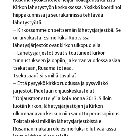
Kirkon lähetystyön keskuksessa. Yksikkö koordinoi
hiippakunnissa ja seurakunnissa tehtävää
lähetystyötä.
– Kirkossamme on seitsemän lähetysjärjestöä. Se
on arvokasta. Esimerkiksi Ruotsissa
lähetysjärjestöt ovat kirkon ulkopuolella.
– Lähetysjärjestöt ovat sitoutuneet kirkon
tunnustukseen ja oppiin, ja kerran vuodessa asiaa
tsekataan, Rusama toteaa.
Tsekataan? Siis millä tavalla?
– Että pysyykö kirkko ruodussa ja pysyvätkö
järjestöt. Pidetään ohjauskeskustelut.
”Ohjausmenettely” alkoi vuonna 2013. Silloin
luotiin kirkon, lähetysjärjestöjen ja Kirkon
ulkomaanavun kesken niin sanottu perussopimus.
Toistaiseksi mikään lähetysjärjestöistä ei
Rusaman mukaan ole esimerkiksi ollut vaarassa