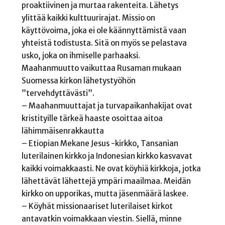
proaktiivinen ja murtaa rakenteita. Lähetys
ylittää kaikki kulttuurirajat. Missio on
käyttövoima, joka ei ole käännyttämistä vaan
yhteistä todistusta. Sitä on myös se pelastava
usko, joka on ihmiselle parhaaksi.
Maahanmuutto vaikuttaa Rusaman mukaan
Suomessa kirkon lähetystyöhön
”tervehdyttävästi”.
– Maahanmuuttajat ja turvapaikanhakijat ovat
kristityille tärkeä haaste osoittaa aitoa
lähimmäisenrakkautta
– Etiopian Mekane Jesus -kirkko, Tansanian
luterilainen kirkko ja Indonesian kirkko kasvavat
kaikki voimakkaasti. Ne ovat köyhiä kirkkoja, jotka
lähettävät lähettejä ympäri maailmaa. Meidän
kirkko on upporikas, mutta jäsenmäärä laskee.
– Köyhät missionaariset luterilaiset kirkot
antavatkin voimakkaan viestin. Siellä, minne