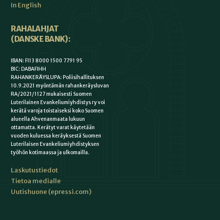
In English
RAHALAHJAT
(DANSKE BANK):
IBAN: FI13 8000 1500 7791 95
BIC: DABAFIHH
RAHANKERÄYSLUPA: Poliisihallituksen
10.9.2021 myöntämän rahankeräysluvan
RA/2021/1127 mukaisesti Suomen
Luterilainen Evankeliumiyhdistys ry voi
kerätä varoja toistaiseksi koko Suomen
alueella Ahvenanmaata lukuun
ottamatta. Kerätyt varat käytetään
vuoden kuluessa keräyksestä Suomen
Luterilaisen Evankeliumiyhdistyksen
työhön kotimaassa ja ulkomailla.
Laskutustiedot
Tietoa medialle
Uutishuone (epressi.com)