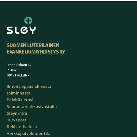
SUOMEN LUTERILAINEN
EVANKELIUMIYHDISTYS RY
Fredrikinkatu 42
PL 184
00181 HELSINKI
Ilmoita epäasiallisesta
toiminnasta
Päivitä tietosi
Seuranta verkkosivustolla
Sleyn intra
Turvaposti
Rekisteriseloste
Verkkopalveluiden tila