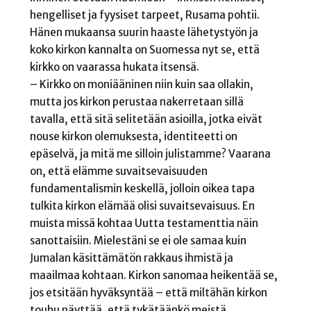
hengelliset ja fyysiset tarpeet, Rusama pohtii.
Hänen mukaansa suurin haaste lähetystyön ja
koko kirkon kannalta on Suomessa nyt se, että
kirkko on vaarassa hukata itsensä.
– Kirkko on moniääninen niin kuin saa ollakin,
mutta jos kirkon perustaa nakerretaan sillä
tavalla, että sitä selitetään asioilla, jotka eivät
nouse kirkon olemuksesta, identiteetti on
epäselvä, ja mitä me silloin julistamme? Vaarana
on, että elämme suvaitsevaisuuden
fundamentalismin keskellä, jolloin oikea tapa
tulkita kirkon elämää olisi suvaitsevaisuus. En
muista missä kohtaa Uutta testamenttia näin
sanottaisiin. Mielestäni se ei ole samaa kuin
Jumalan käsittämätön rakkaus ihmistä ja
maailmaa kohtaan. Kirkon sanomaa heikentää se,
jos etsitään hyväksyntää – että miltähän kirkon
touhu näyttää, että tykätäänkö meistä.