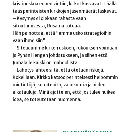
kristinuskoa ennen vietiin, kirkot kasvavat. Täällä
taas perinteisten kirkkojen jäsenmäärät laskevat.
– Kysymys ei olekaan rahasta vaan
sitoutumisesta, Rusama toteaa.
Hän painottaa, että ”emme usko strategioihin
vaan ihmeisiin”.
– Sitoudumme kirkon uskoon, rukouksen voimaan
ja Pyhän Hengen johdatukseen, ja siihen että
Jumalalle kaikki on mahdollista.
– Lähetys lähtee siitä, että otetaan riskejä.
Kokeillaan. Kirkko katsoo perinteisesti helpommin
mietintöjä, komiteoita, valiokuntia ja niiden
aikatauluja. Minä ajattelen, että jos tulee huikea
idea, se toteutetaan huomenna.