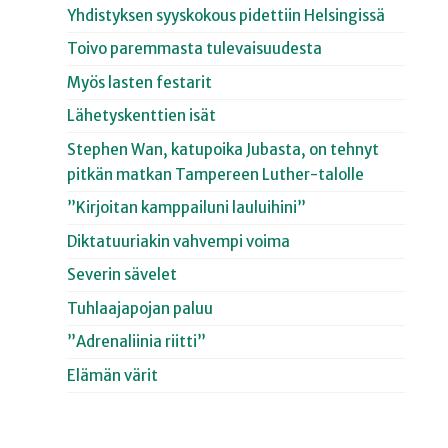
Yhdistyksen syyskokous pidettiin Helsingissä
Toivo paremmasta tulevaisuudesta
Myös lasten festarit
Lähetyskenttien isät
Stephen Wan, katupoika Jubasta, on tehnyt
pitkän matkan Tampereen Luther-talolle
”Kirjoitan kamppailuni lauluihini”
Diktatuuriakin vahvempi voima
Severin sävelet
Tuhlaajapojan paluu
”Adrenaliinia riitti”
Elämän värit