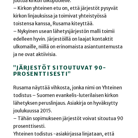
joutua kirkon ulkopuolelle.
– Kirkon yhteinen etu on, että järjestöt pysyvät
kirkon linjauksissa ja toimivat yhteistyössä
toistensa kanssa, Rusama kiteyttää.
– Nykyinen usean lähetysjärjestön malli toimii
edelleen hyvin. Järjestöillä on laajat kontaktit
ulkomaille, niillä on erinomaista asiantuntemusta
ja ne ovat aktiivisia.
”JÄRJESTÖT SITOUTUVAT 90-
PROSENTTISESTI”
Rusama näyttää vihkosta, jonka nimi on Yhteinen
todistus – Suomen evankelis-luterilaisen kirkon
lähetyksen peruslinjaus. Asiakirja on hyväksytty
joulukuussa 2015.
– Tähän sopimukseen järjestöt voivat sitoutua 90
prosenttisesti.
Yhteinen todistus -asiakirjassa linjataan, että