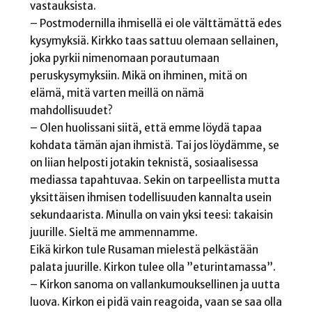
vastauksista.
– Postmodernilla ihmisellä ei ole välttämättä edes
kysymyksiä. Kirkko taas sattuu olemaan sellainen,
joka pyrkii nimenomaan porautumaan
peruskysymyksiin. Mikä on ihminen, mitä on
elämä, mitä varten meillä on nämä
mahdollisuudet?
– Olen huolissani siitä, että emme löydä tapaa
kohdata tämän ajan ihmistä. Tai jos löydämme, se
on liian helposti jotakin teknistä, sosiaalisessa
mediassa tapahtuvaa. Sekin on tarpeellista mutta
yksittäisen ihmisen todellisuuden kannalta usein
sekundaarista. Minulla on vain yksi teesi: takaisin
juurille. Sieltä me ammennamme.
Eikä kirkon tule Rusaman mielestä pelkästään
palata juurille. Kirkon tulee olla ”eturintamassa”.
– Kirkon sanoma on vallankumouksellinen ja uutta
luova. Kirkon ei pidä vain reagoida, vaan se saa olla