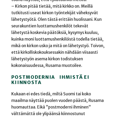
– Kirkon pitää tietää, mitä kirkko on. Meillä
tutkitusti useat kirkon työntekijät väheksyvät
lähetystyötä. Olen tästä erittäin huolissani. Kun
seurakuntien luottamushenkilöt tekevät
lähetystä koskevia päätöksiä, kysymys kuuluu,
kuinka moni luottamushenkilöistä todella tietää,
mikä on kirkon usko ja mitä on lähetystyö. Toivon,
että kirkolliskokouksessakin nähdään viisaasti
lähetystyön asema kirkon todistuksen
kokonaisuudessa, Rusama muotoilee.
POSTMODERNIA IHMISTÄ EI
KIINNOSTA
Kukaan ei edes tiedä, miltä Suomi tai koko
maailma näyttää puolen vuoden päästä, Rusama
huomauttaa. Eikä ”postmoderni ihminen”
välttämättä ole ylipäänsä kiinnostunut