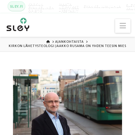
KARKUN
MAATA
SLEY
SLEY.FI
EVANKELIUMIJUHLA
EVANKELINEN
NÄKYVISSÄ
KAU
OPISTO
-FESTARIT
Na
ETUSIVU
AJANKOHTAISTA
KIRKON LÄHETYSTEOLOGI JAAKKO RUSAMA ON YHDEN TEESIN MIES