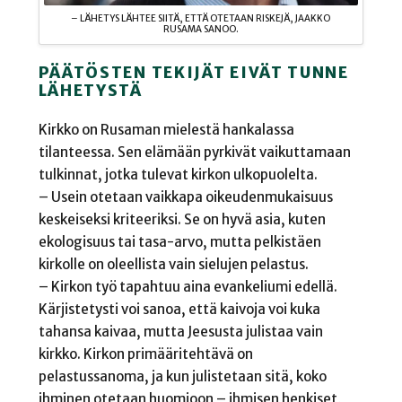
– LÄHETYS LÄHTEE SIITÄ, ETTÄ OTETAAN RISKEJÄ, JAAKKO
RUSAMA SANOO.
PÄÄTÖSTEN TEKIJÄT EIVÄT TUNNE
LÄHETYSTÄ
Kirkko on Rusaman mielestä hankalassa
tilanteessa. Sen elämään pyrkivät vaikuttamaan
tulkinnat, jotka tulevat kirkon ulkopuolelta.
– Usein otetaan vaikkapa oikeudenmukaisuus
keskeiseksi kriteeriksi. Se on hyvä asia, kuten
ekologisuus tai tasa-arvo, mutta pelkistäen
kirkolle on oleellista vain sielujen pelastus.
– Kirkon työ tapahtuu aina evankeliumi edellä.
Kärjistetysti voi sanoa, että kaivoja voi kuka
tahansa kaivaa, mutta Jeesusta julistaa vain
kirkko. Kirkon primääritehtävä on
pelastussanoma, ja kun julistetaan sitä, koko
ihminen otetaan huomioon – ihmisen henkiset,