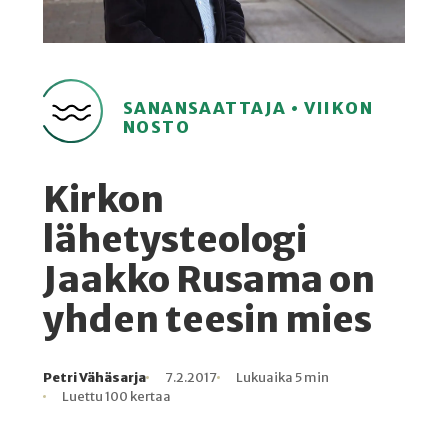
SANANSAATTAJA • VIIKON
NOSTO
Kirkon
lähetysteologi
Jaakko Rusama on
yhden teesin mies
Petri Vähäsarja
7.2.2017
Lukuaika 5 min
Kirjoittaja
Julkaistu
Lukuaika
Lukukertoja
Luettu 100 kertaa