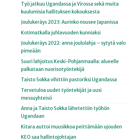
Työ jatkuu Ugandassa ja Virossa sekä muita
kuulumisia hallituksen kokouksesta
Joulukeräys 2023: Aurinko nousee Japanissa
Kotimatkalla juhlavuoden kunniaksi
Joulukeräys 2022: anna joululahja – sytytä valo
pimeään
Suuri lahjoitus Keski-Pohjanmaalla: alueelle
palkataan nuorisotyöntekijä
Taisto Sokka vihittiin pastoriksi Ugandassa
Tervetuloa uudet työntekijät ja uusi
messuyhteisö
Anna ja Taisto Sokka lähetettiin työhön
Ugandaan
Kitara auttoi muusikkoa peittämään ujouden
KEO saa hallintojohtajan