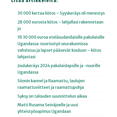
Lisää artikkeleita:
30 000 kertaa kiitos – Syyskeräys oli menestys
28 000 eurosta kiitos – lahjallasi rakennetaan
jo
Yli 30 000 euroa eteläsudanilaisille pakolaisille
Ugandassa: nuorisotyö seurakunnissa
vahvistuu ja lapset pääsevät kouluun – kiitos
lahjastasi
Joulukeräys 2024 pakolaislapsille ja -nuorille
Ugandassa
Siionin kannel ja Raamattu, laulujen
raamattuviitteet ja raamattupohja
Syksy on talouden suunnittelun aikaa
Matti Rusama Seinäjoelle ja uusi
yhteistyösopimus Ugandaan