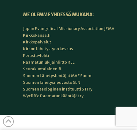
ME OLEMME YHDESSÄ MUKANA:
Japan Evangelical Missionary Association JEMA
Kirkkokansa.fi
Kirkkopalvelut
Kirkon lähetystyön keskus
Perusta-lehti
Raamatunlukijainliitto RLL
Seurakuntalainen.fi
Suomen Lähetyslentäjät MAF Suomi
Suomen lähetysneuvosto SLN
Suomen teologinen instituutti STI ry
Wycliffe Raamatunkääntäjät ry