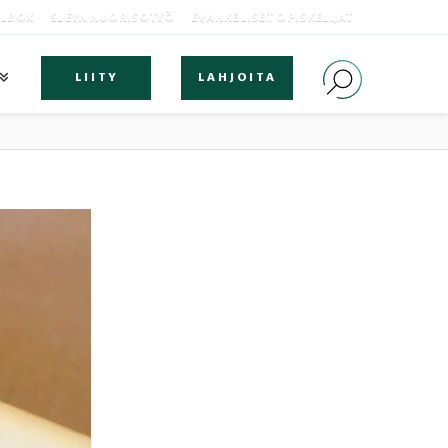
OLBOX
SLEYN NUORISOTYÖ
EVANKELISET OPISKELIJAT
LIITY
LAHJOITA