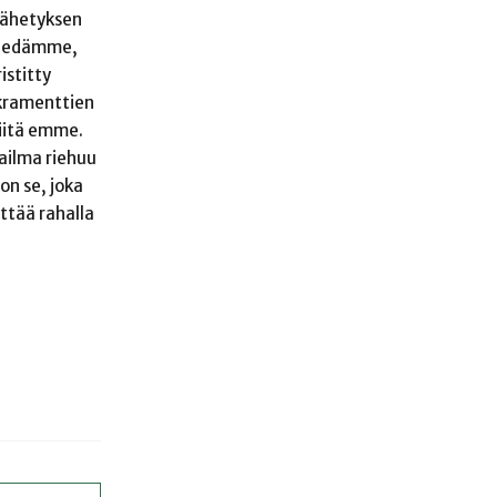
nlähetyksen
 tiedämme,
istitty
akramenttien
niitä emme.
ailma riehuu
on se, joka
ittää rahalla