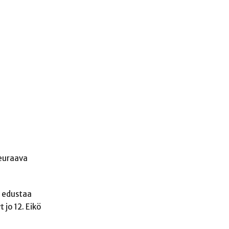
seuraava
ä edustaa
jo 12. Eikö