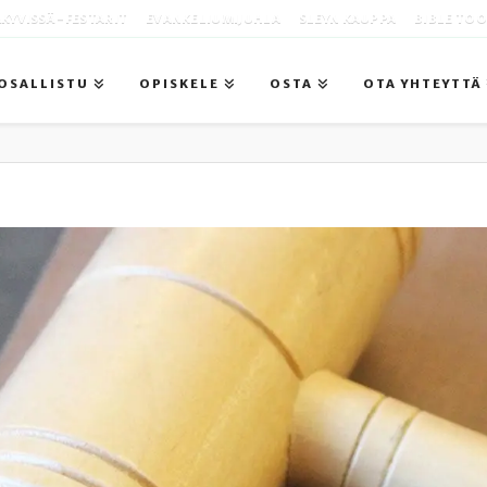
KYVISSÄ -FESTARIT
EVANKELIUMIJUHLA
SLEYN KAUPPA
BIBLE TO
OSALLISTU
OPISKELE
OSTA
OTA YHTEYTTÄ