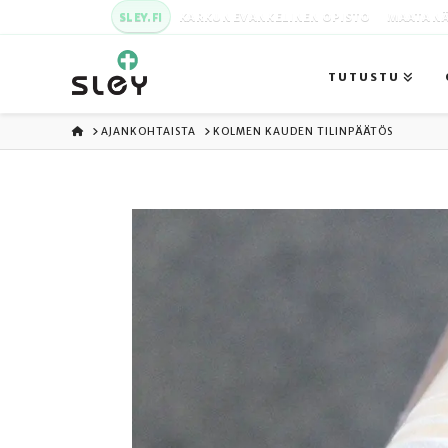
SLEY.FI
KARKUN EVANKELINEN OPISTO
MAATA NÄ
TUTUSTU
ETUSIVU
AJANKOHTAISTA
KOLMEN KAUDEN TILINPÄÄTÖS