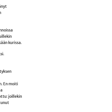
änyt
n
innoissa
illekin
kään kurissa.
si.
ityksen
. En moiti
ja
tu: joillekin
tunut