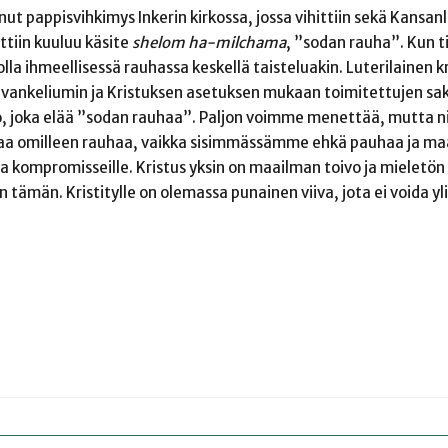
ut pappisvihkimys Inkerin kirkossa, jossa vihittiin sekä Kansa
tiin kuuluu käsite
shelom ha-milchama
, ”sodan rauha”. Kun
la ihmeellisessä rauhassa keskellä taisteluakin. Luterilainen kr
 evankeliumin ja Kristuksen asetuksen mukaan toimitettujen s
o, joka elää ”sodan rauhaa”. Paljon voimme menettää, mutta 
ttaa omilleen rauhaa, vaikka sisimmässämme ehkä pauhaa ja ma
a kompromisseille. Kristus yksin on maailman toivo ja mieletön 
 tämän. Kristitylle on olemassa punainen viiva, jota ei voida yl