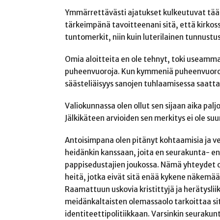
Ymmärrettävästi ajatukset kulkeutuvat tääll
tärkeimpänä tavoitteenani sitä, että kirkos
tuntomerkit, niin kuin luterilainen tunnust
Omia aloitteita en ole tehnyt, toki useammas
puheenvuoroja. Kun kymmeniä puheenvuoropyy
säästeliäisyys sanojen tuhlaamisessa saattais
Valiokunnassa olen ollut sen sijaan aika pal
Jälkikäteen arvioiden sen merkitys ei ole suu
Antoisimpana olen pitänyt kohtaamisia ja 
heidänkin kanssaan, joita en seurakunta- en
pappisedustajien joukossa. Nämä yhteydet 
heitä, jotka eivät sitä enää kykene näkemä
Raamattuun uskovia kristittyjä ja herätyslii
meidänkaltaisten olemassaolo tarkoittaa sit
identiteettipolitiikkaan. Varsinkin seuraku