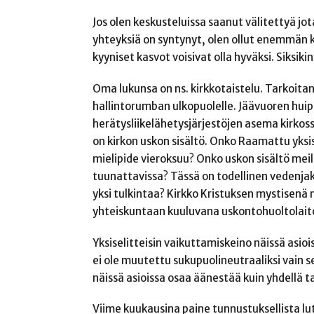
Jos olen keskusteluissa saanut välitettyä jota
yhteyksiä on syntynyt, olen ollut enemmän k
kyyniset kasvot voisivat olla hyväksi. Siksiki
Oma lukunsa on ns. kirkkotaistelu. Tarkoitan
hallintorumban ulkopuolelle. Jäävuoren huip
herätysliikelähetysjärjestöjen asema kirkoss
on kirkon uskon sisältö. Onko Raamattu yksise
mielipide vieroksuu? Onko uskon sisältö meil
tuunattavissa? Tässä on todellinen vedenja
yksi tulkintaa? Kirkko Kristuksen mystisen
yhteiskuntaan kuuluvana uskontohuoltolai
Yksiselitteisin vaikuttamiskeino näissä asioi
ei ole muutettu sukupuolineutraaliksi vain s
näissä asioissa osaa äänestää kuin yhdellä t
Viime kuukausina paine tunnustuksellista lu