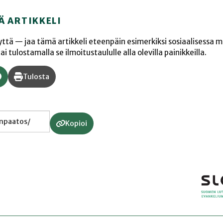
Ä ARTIKKELI
yyttä — jaa tämä artikkeli eteenpäin esimerkiksi sosiaalisessa 
 tulostamalla se ilmoitustaululle alla olevilla painikkeilla.
Tulosta
Kopioi