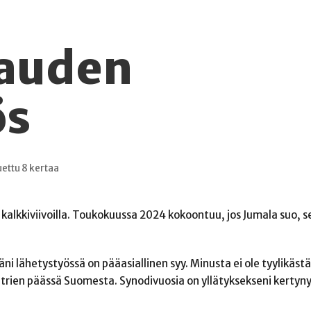
auden
ös
uettu 8 kertaa
 kalkkiviivoilla. Toukokuussa 2024 kokoontuu, jos Jumala suo, 
äni lähetystyössä on pääasiallinen syy. Minusta ei ole tyylikäst
rien päässä Suomesta. Synodivuosia on yllätyksekseni kertynyt 