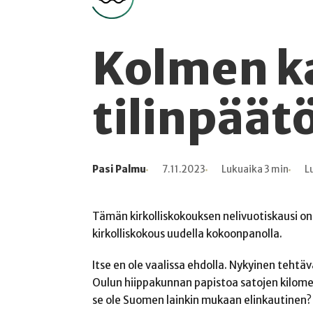
Kolmen k
tilinpäät
Pasi Palmu
7.11.2023
Lukuaika 3 min
L
Kirjoittaja
Julkaistu
Lukuaika
Lukukertoja
Tämän kirkolliskokouksen nelivuotiskausi on
kirkolliskokous uudella kokoonpanolla.
Itse en ole vaalissa ehdolla. Nykyinen tehtäv
Oulun hiippakunnan papistoa satojen kilomet
se ole Suomen lainkin mukaan elinkautinen?