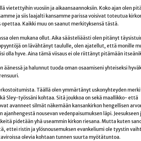
ä vietettyihin vuosiin ja aikaansaannoksiin. Koko ajan olen pit
samme ja siis laajalti kansamme parissa voisivat toteutua kirko
us opettaa. Kaikki muu on saanut merkityksensä tästä.
sa olen mukana ollut. Aika säästeliäästi olen pitänyt täysistu
ntöjä on lävähtänyt taululle, olen ajatellut, että monille mu
i olla hyve. Aina tämä viisaus ei ole riittänyt pitämään itseäni
jon äänessä ja halunnut tuoda oman osaamiseni yhteiseksi hyväk
rensuuri.
verkostoitumista. Täällä olen ymmärtänyt uskonyhteyden merk
kä Sley-työssäni kohtaa. Sitä joukkoa on sekä maallikko- että
ovat avanneet silmät näkemään kansankirkon hengellisen arvon
än ajanhengestä nousevan vedenpaisumuksen läpi. Jeesukseen 
kkeitä pidetään yhä useammin kirkon riesana. Mutta kuten sanot
ä, ettei ristin ja ylösnousemuksen evankeliumi ole tyystin vaih
ntaviroissa olevia kohtaan tunnen suurta myötätuntoa.