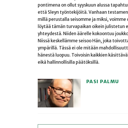
pontimena on ollut syyskuun alussa tapahtun
että Sleyn työntekijöitä. Vanhaan testament
millä perustalla seisomme ja miksi, voimme ol
löytää tämän turvapaikan oikein julistetun
yhteydestä. Niiden äärelle kokoontuu joukk
Niissä keskellämme seisoo Hän, joka toivo
ympärillä. Tässä ei ole mitään mahdollisuutt
hänestä luopuu. Toivoisin kaikkien käsittävän
eikä hallinnollisilla päätöksillä.
PASI PALMU