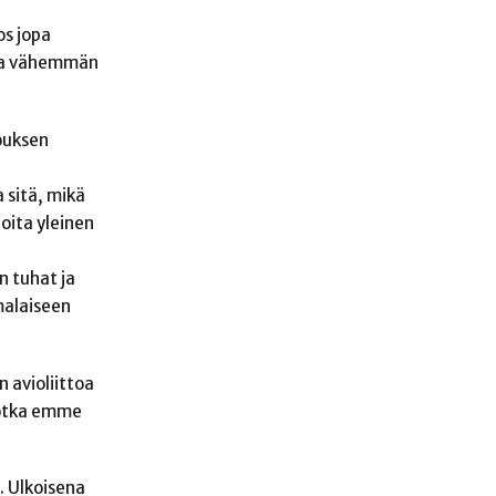
os jopa
t ja vähemmän
kouksen
 sitä, mikä
joita yleinen
n tuhat ja
malaiseen
n avioliittoa
 jotka emme
. Ulkoisena