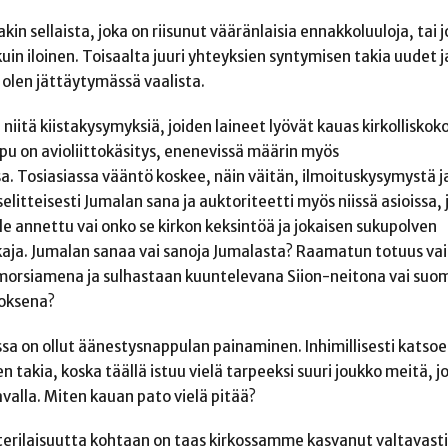
kin sellaista, joka on riisunut vääränlaisia ennakkoluuloja, tai j
uin iloinen. Toisaalta juuri yhteyksien syntymisen takia uude
n olen jättäytymässä vaalista.
 niitä kiistakysymyksiä, joiden laineet lyövät kauas kirkollisko
pu on avioliittokäsitys, enenevissä määrin myös
a. Tosiasiassa vääntö koskee, näin väitän, ilmoituskysymystä ja
litteisesti Jumalan sana ja auktoriteetti myös niissä asioissa, 
le annettu vai onko se kirkon keksintöä ja jokaisen sukupolven
kaja. Jumalan sanaa vai sanoja Jumalasta? Raamatun totuus vai
ä morsiamena ja sulhastaan kuuntelevana Siion-neitona vai suo
toksena?
ssa on ollut äänestysnappulan painaminen. Inhimillisesti katsoe
en takia, koska täällä istuu vielä tarpeeksi suuri joukko meitä,
avalla. Miten kauan pato vielä pitää?
terilaisuutta kohtaan on taas kirkossamme kasvanut valtavasti