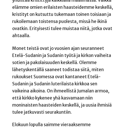
yhdistää kristittyjä kaikkialla maailmassa. Vaikka
elämme omien erilaisten haasteidemme keskellä,
kristityt on kutsuttu tukemaan toinen toisiaan ja
rukoilemaan toistensa puolesta, missä he ikinä
ovatkin. Erityisesti tulee muistaa niitä, jotka ovat
ahtaalla.
Monet teistä ovat jo vuosien ajan seuranneet
Etelä-Sudanin ja Sudanin työtä ja kirkon vaiheita
sotien ja pakolaisuuden keskellä. Olemme
lähetyskentällä saaneet todistaa siitä, miten
rukoukset Suomessa ovat kantaneet Etelä-
Sudanin ja Sudanin luterilaista kirkkoa sen
vaikeina aikoina. On ihmeellistä Jumalan armoa,
että kirkko kykenee yhä kasvamaan niin
moninaisten haasteiden keskellä, ja uusia ihmisiä
tulee jatkuvasti seurakuntiin.
Elokuun lopulla saimme vieraaksemme