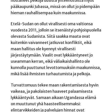
nostaneet pelkoja uusista yhteenotoista myös
pääkaupunki Jubassa, missä on ollut jo pidempään
hieman rauhallisempaa kuin maakunnissa.
Etelä-Sudan on ollut virallisesti oma valtionsa
vuodesta 2011, jolloin se itsenäistyi pohjoispuolella
olevasta Sudanista. Siitä saakka maata ovat
kuitenkin vaivanneet jatkuvat konfliktit, eikä
maan hallitus ole kyennyt virallisesti
järjestäytymään. Vaalit ovat lykkääntyneet jo
useamman kerran, eikä väliaikaishallinto ole
kunnolla puuttunut levottomuuksiin maakunnissa,
mikä lisää ihmisten turhautumista ja pelkoja.
Turvattomuus tekee maan rakentamisesta hyvin
vaikeaa, ja pakolaisten haaveet palaamisesta
lykkääntyvät. Samaan aikaan Ugandassa elämä
on muuttunut yhä haasteellisemmaksi:
elintarvikkeiden ja palvelujen hinnat ovat