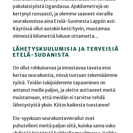
pakolaistyöstä Ugandassa. Ajokilometrejä on
kertynyt runsaasti, ja olemme saaneet vierailla
seurakunnissa aina Etelä-Suomesta Lappiin asti.
Käytössä ollut autokin kesti hyvin, muutamaa
viimeistä kilometriä lukuun ottamatta…
LÄHETYSKUULUMISIA JA TERVEISIÄ
ETELÄ-SUDANISTA
On ollut rohkaisevaa ja innostavaa tavata ensi
kertaa seurakuntia, missä tuetaan tekemäämme
työtä. Teidän tukijoidemme tapaaminen on
antanut meille paljon, ja olette auttaneet meitä
muistamaan, että meidän ei tarvitse tehdä
lähetystyötä yksin. Kiitos kaikesta tuestanne!
Elo-syyskuun seurakuntavierailut ovat
puhutelleet meitä paljon siitä, kuinka sama usko