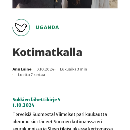
UGANDA
Kotimatkalla
Anu Laine
3.10.2024
Lukuaika 3 min
Kirjoittaja
Julkaistu
Lukuaika
Lukukertoja
Luettu 7 kertaa
Sokkien lähettikirje 5
1.10.2024
Terveisiä Suomesta! Viimeiset pari kuukautta
olemme kiertäneet Suomen kotimaassa eri
seurakunnissa ja Sleyn tilaisuuksissa kertomassa