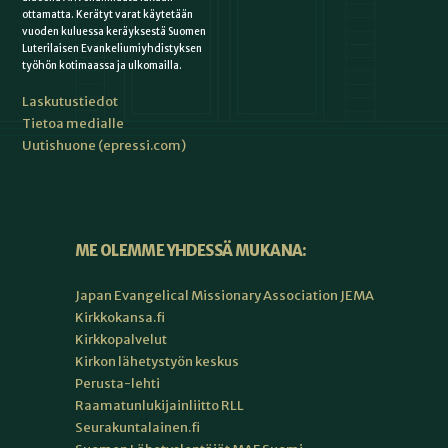
ottamatta. Kerätyt varat käytetään
vuoden kuluessa keräyksestä Suomen
Luterilaisen Evankeliumiyhdistyksen
työhön kotimaassa ja ulkomailla.
Laskutustiedot
Tietoa medialle
Uutishuone (epressi.com)
ME OLEMME YHDESSÄ MUKANA:
Japan Evangelical Missionary Association JEMA
Kirkkokansa.fi
Kirkkopalvelut
Kirkon lähetystyön keskus
Perusta-lehti
Raamatunlukijainliitto RLL
Seurakuntalainen.fi