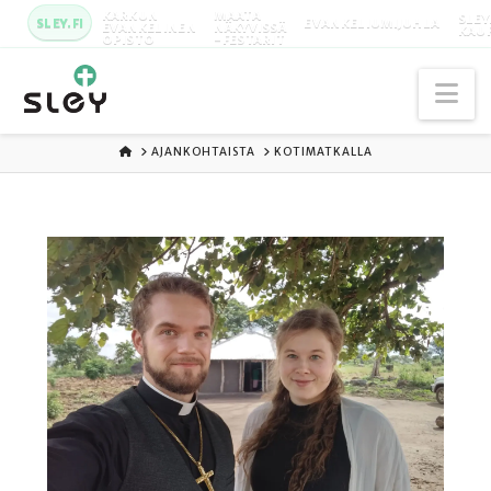
KARKUN
MAATA
SLEY
SLEY.FI
EVANKELIUMIJUHLA
EVANKELINEN
NÄKYVISSÄ
KAU
OPISTO
-FESTARIT
Na
ETUSIVU
AJANKOHTAISTA
KOTIMATKALLA