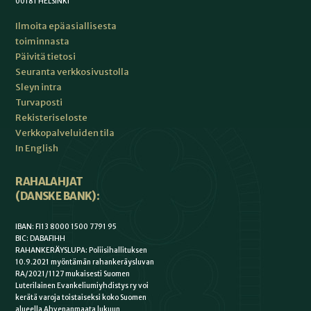
00181 HELSINKI
Ilmoita epäasiallisesta
toiminnasta
Päivitä tietosi
Seuranta verkkosivustolla
Sleyn intra
Turvaposti
Rekisteriseloste
Verkkopalveluiden tila
In English
RAHALAHJAT
(DANSKE BANK):
IBAN: FI13 8000 1500 7791 95
BIC: DABAFIHH
RAHANKERÄYSLUPA: Poliisihallituksen
10.9.2021 myöntämän rahankeräysluvan
RA/2021/1127 mukaisesti Suomen
Luterilainen Evankeliumiyhdistys ry voi
kerätä varoja toistaiseksi koko Suomen
alueella Ahvenanmaata lukuun