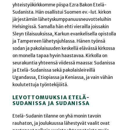
yhteistyökirkkomme piispa Ezra Bakon Etelä-
Sudanista. Hän osallistui Suomen ev.-lut. kirkon
järjestämiin lähetyskumppanuusneuvotteluihin
Helsingissä. Samalla hän ehti vierailla joissakin
Sleyn tilaisuuksissa, Karkun evankelisella opistolla
ja Tampereen lähetysjuhlassa. Hänen työnsä
sodan ja pakolaisuuden keskellä elävässä kirkossa
on monella tapaa hyvin haastavaa. Kirkolla on
seurakuntia yhteensä viidessä maassa: Sudanissa
ja Etelä-Sudanissa sekä pakolaisleireillä
Ugandassa, Etiopiassa ja Keniassa, ja vain vähän
koulutettuja työntekijöitä.
LEVOTTOMUUKSIA ETELÄ-
SUDANISSA JA SUDANISSA
Etelä-Sudanin tilanne on yhä monin tavoin
rauhaton, ja joulukuussa lähestyvät vaalit ovat