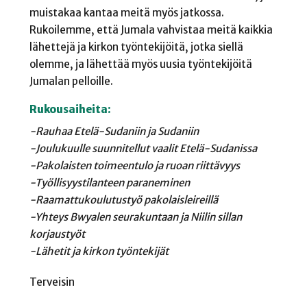
muistakaa kantaa meitä myös jatkossa.
Rukoilemme, että Jumala vahvistaa meitä kaikkia
lähettejä ja kirkon työntekijöitä, jotka siellä
olemme, ja lähettää myös uusia työntekijöitä
Jumalan pelloille.
Rukousaiheita:
-Rauhaa Etelä-Sudaniin ja
Sudaniin
-Joulukuulle suunnitellut
vaalit Etelä-Sudanissa
-Pakolaisten toimeentulo
ja ruoan riittävyys
-Työllisyystilanteen
paraneminen
-Raamattukoulutustyö
pakolaisleireillä
-Yhteys Bwyalen
seurakuntaan ja Niilin
sillan
korjaustyöt
-Lähetit ja kirkon t
yöntekijät
Terveisin