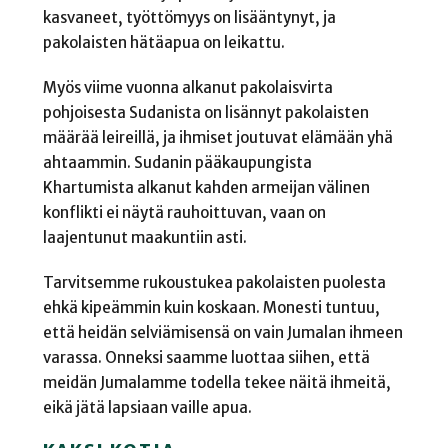
kasvaneet, työttömyys on lisääntynyt, ja
pakolaisten hätäapua on leikattu.
Myös viime vuonna alkanut pakolaisvirta
pohjoisesta Sudanista on lisännyt pakolaisten
määrää leireillä, ja ihmiset joutuvat elämään yhä
ahtaammin. Sudanin pääkaupungista
Khartumista alkanut kahden armeijan välinen
konflikti ei näytä rauhoittuvan, vaan on
laajentunut maakuntiin asti.
Tarvitsemme rukoustukea pakolaisten puolesta
ehkä kipeämmin kuin koskaan. Monesti tuntuu,
että heidän selviämisensä on vain Jumalan ihmeen
varassa. Onneksi saamme luottaa siihen, että
meidän Jumalamme todella tekee näitä ihmeitä,
eikä jätä lapsiaan vaille apua.