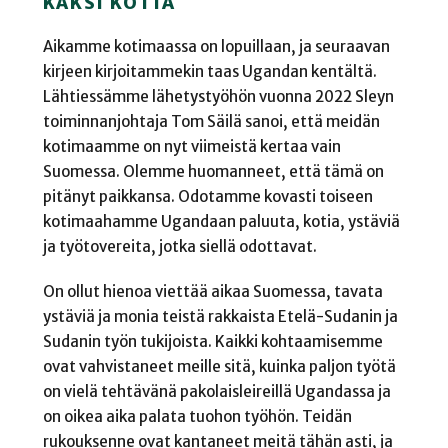
KAKSI KOTIA
Aikamme kotimaassa on lopuillaan, ja seuraavan
kirjeen kirjoitammekin taas Ugandan kentältä.
Lähtiessämme lähetystyöhön vuonna 2022 Sleyn
toiminnanjohtaja Tom Säilä sanoi, että meidän
kotimaamme on nyt viimeistä kertaa vain
Suomessa. Olemme huomanneet, että tämä on
pitänyt paikkansa. Odotamme kovasti toiseen
kotimaahamme Ugandaan paluuta, kotia, ystäviä
ja työtovereita, jotka siellä odottavat.
On ollut hienoa viettää aikaa Suomessa, tavata
ystäviä ja monia teistä rakkaista Etelä-Sudanin ja
Sudanin työn tukijoista. Kaikki kohtaamisemme
ovat vahvistaneet meille sitä, kuinka paljon työtä
on vielä tehtävänä pakolaisleireillä Ugandassa ja
on oikea aika palata tuohon työhön. Teidän
rukouksenne ovat kantaneet meitä tähän asti, ja