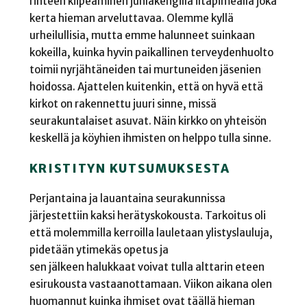
rinteen kiipeäminen juhlakengillä iltapimeällä joka
kerta hieman arveluttavaa. Olemme kyllä
urheilullisia, mutta emme halunneet suinkaan
kokeilla, kuinka hyvin paikallinen terveydenhuolto
toimii nyrjähtäneiden tai murtuneiden jäsenien
hoidossa. Ajattelen kuitenkin, että on hyvä että
kirkot on rakennettu juuri sinne, missä
seurakuntalaiset asuvat. Näin kirkko on yhteisön
keskellä ja köyhien ihmisten on helppo tulla sinne.
KRISTITYN KUTSUMUKSESTA
Perjantaina ja lauantaina seurakunnissa
järjestettiin kaksi herätyskokousta. Tarkoitus oli
että molemmilla kerroilla lauletaan ylistyslauluja,
pidetään ytimekäs opetus ja
sen jälkeen halukkaat voivat tulla alttarin eteen
esirukousta vastaanottamaan. Viikon aikana olen
huomannut kuinka ihmiset ovat täällä hieman