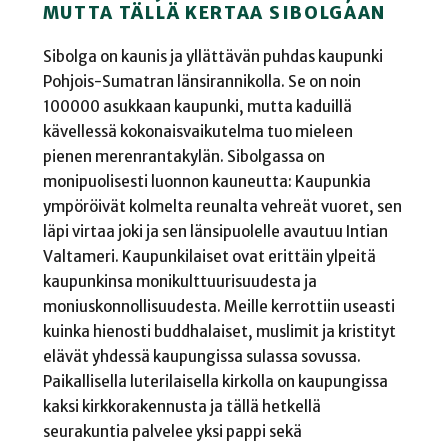
MUTTA TÄLLÄ KERTAA SIBOLGAAN
Sibolga on kaunis ja yllättävän puhdas kaupunki
Pohjois-Sumatran länsirannikolla. Se on noin
100000 asukkaan kaupunki, mutta kaduillä
kävellessä kokonaisvaikutelma tuo mieleen
pienen merenrantakylän. Sibolgassa on
monipuolisesti luonnon kauneutta: Kaupunkia
ympöröivät kolmelta reunalta vehreät vuoret, sen
läpi virtaa joki ja sen länsipuolelle avautuu Intian
Valtameri. Kaupunkilaiset ovat erittäin ylpeitä
kaupunkinsa monikulttuurisuudesta ja
moniuskonnollisuudesta. Meille kerrottiin useasti
kuinka hienosti buddhalaiset, muslimit ja kristityt
elävät yhdessä kaupungissa sulassa sovussa.
Paikallisella luterilaisella kirkolla on kaupungissa
kaksi kirkkorakennusta ja tällä hetkellä
seurakuntia palvelee yksi pappi sekä