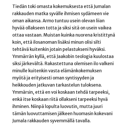
Tiedän toki omasta kokemuksesta että Jumalan
rakkauden matka syvälle ihmisen sydämeen vie
oman aikansa. Armo tuntuu usein olevan liian
hyvää ollakseen totta ja siksi sitä on usein vaikea
ottaa vastaan. Muistan kuinka nuorena kristittynä
koin, että ilosanoman lisäksi minun olisi silti
tehtävä kuitenkin jotain pelastukseni hyväksi.
Ymmärrän kyllä, että Jaakobin teologia kuulostaa
siksi järkevältä. Rakastettuna olemisen ilo valkeni
minulle kuitenkin vasta elämänkokemuksen
myötä ja erityisesti oman syntisyyden ja
heikkouden jatkuvan tarkastelun tuloksena.
Ymmärsin, että en voi koskaan tehdä tarpeeksi,
enkä itse koskaan riitä ollakseni tarpeeksi hyvä
ihminen. Niinpä lopulta luovutin, mutta juuri
tämän luovuttamisen jälkeen huomasin kokevani
Jumala rakkauden syvemmällä tavalla.