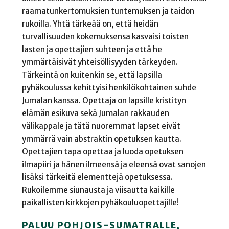
raamatunkertomuksien tuntemuksen ja taidon
rukoilla. Yhtä tärkeää on, että heidän
turvallisuuden kokemuksensa kasvaisi toisten
lasten ja opettajien suhteen ja että he
ymmärtäisivät yhteisöllisyyden tärkeyden.
Tärkeintä on kuitenkin se, että lapsilla
pyhäkoulussa kehittyisi henkilökohtainen suhde
Jumalan kanssa. Opettaja on lapsille kristityn
elämän esikuva sekä Jumalan rakkauden
välikappale ja tätä nuoremmat lapset eivät
ymmärrä vain abstraktin opetuksen kautta.
Opettajien tapa opettaa ja luoda opetuksen
ilmapiiri ja hänen ilmeensä ja eleensä ovat sanojen
lisäksi tärkeitä elementtejä opetuksessa.
Rukoilemme siunausta ja viisautta kaikille
paikallisten kirkkojen pyhäkouluopettajille!
PALUU POHJOIS-SUMATRALLE,