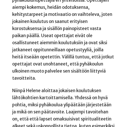
pyhäkoulunopettajia eri yhteisöissä. Opettajien
aiempi kokemus, heidän odotuksensa,
kehitystarpeet ja motivaatio on vaihteleva, joten
jokainen koulutus on saanut erityisen
korostuksensa ja sisällön painopisteet vasta
paikan päällä. Useat opettajat eivät ole
osallistuneet aiemmin koulutuksiin ja ovat siksi
jatkaneet oppitunneillaan opetustyyliä, joilla
heitä itseään opetettin. Välillä tuntuu, että jotkut
opettajat ovat unohtaneet, että pyhäkoulun
ulkoinen muoto palvelee sen sisältöön liittyviä
tavoitteita.
Niinpä Helene aloittaa jokaisen koulutuksen
lähtökohtien kartoittamisella. Yhdessä on hyvä
pohtia, miksi pyhäkoulua ylipäätään järjestetään
ja mikä on sen päätavoite. Laajempi tavoitehan
on, että että lapset omaksuisivat spiritualiteetin
alkeet sekä uskonnollista tietoa, kuten esimerkiksi