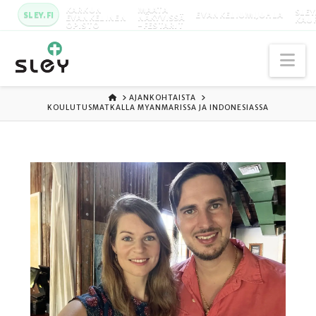
KARKUN
MAATA
SLEY
SLEY.FI
EVANKELIUMIJUHLA
EVANKELINEN
NÄKYVISSÄ
KAU
OPISTO
-FESTARIT
Na
ETUSIVU
AJANKOHTAISTA
KOULUTUSMATKALLA MYANMARISSA JA INDONESIASSA