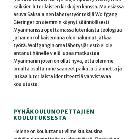
kaikkien luterilaisten kirkkojen kanssa. Malesiassa
asuva Saksalainen lähetystyöntekijä Wolfgang
Gieringer on aiemmin käynyt säännöllisesti
Myanmarissa opettamassa luterilaista teologiaa
ja hänen rohkaisemana olen halunnut jatkaa
työtä. Wolfgangin oma lähetysjärjestö ei ole
antanut hänelle vielä lupaa matkustaa
Myanmariin joten on ollut hyvä, että olemme
omalta osaltamme saaneet paikata tilannetta ja
jatkaa luterilaista identiteettiä vahvistavaa
koulutusta.
PYHÄKOULUNOPETTAJIEN
KOULUTUKSESTA
Helene on kouluttanut viime kuukausina