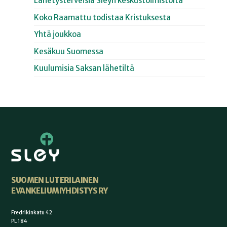
Lähetysterveisiä Sleyn keskustoimistolta
Koko Raamattu todistaa Kristuksesta
Yhtä joukkoa
Kesäkuu Suomessa
Kuulumisia Saksan lähetiltä
SUOMEN LUTERILAINEN
EVANKELIUMIYHDISTYS RY
Fredrikinkatu 42
PL 184