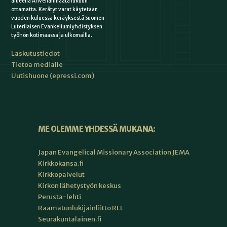
alueella Ahvenanmaata lukuun
ottamatta. Kerätyt varat käytetään
vuoden kuluessa keräyksestä Suomen
Luterilaisen Evankeliumiyhdistyksen
työhön kotimaassa ja ulkomailla.
Laskutustiedot
Tietoa medialle
Uutishuone (epressi.com)
ME OLEMME YHDESSÄ MUKANA:
Japan Evangelical Missionary Association JEMA
Kirkkokansa.fi
Kirkkopalvelut
Kirkon lähetystyön keskus
Perusta-lehti
Raamatunlukijainliitto RLL
Seurakuntalainen.fi