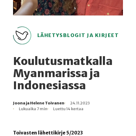
LÄHETYSBLOGIT JA KIRJEET
Koulutusmatkalla
Myanmarissa ja
Indonesiassa
Joona ja Helene Toivanen
24.11.2023
Kirjoittaja
Julkaistu
Lukuaika
Lukukertoja
Lukuaika 7 min
Luettu 14 kertaa
Toivasten lähettikirje 5/2023