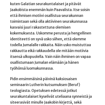
kuten Galatian seurakuntalaiset ja pitävät
Jaakobista enemmän kuin Paavalista. Itse soisin
että ihmisen motiivi osallistua seurakunnan
toimintaan sekä olla aktiivinen seurakunnassa
kasvaisi juuri rakastettuna olemisen
kokemuksesta. Uskomme perusta ja hengellinen
identiteetti on syvä usko siihen, että olemme
todella Jumalalle rakkaita. Näin usko muistuttaa
rakkautta eikä rakkaudella ole mitään motiivia
itsensä ulkopuolella. Vain näin ihminen on vapaa
osallistumaan Jumalan elämään ja hänen
työhönsä luomakunnassa.
Pidin ensimmäisinä päivinä kaksiosaisen
seminaarin Lutherin kutsumuksen (Beruf)
teologiasta. Opetuksen edetessä jotkut
seurakuntalaiset kyselivät uteliaana synneistä ja
siteerasivät minulle Jaakobin kirjettä, sekä