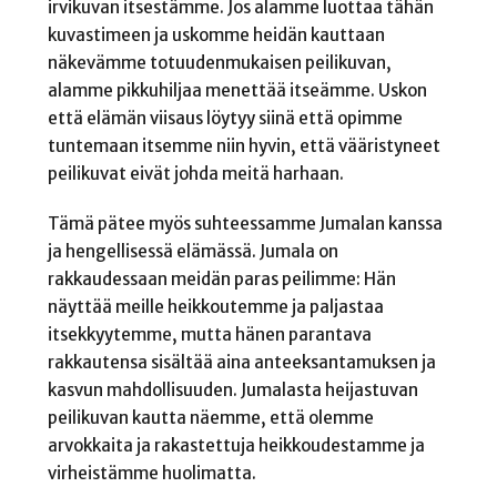
irvikuvan itsestämme. Jos alamme luottaa tähän
kuvastimeen ja uskomme heidän kauttaan
näkevämme totuudenmukaisen peilikuvan,
alamme pikkuhiljaa menettää itseämme. Uskon
että elämän viisaus löytyy siinä että opimme
tuntemaan itsemme niin hyvin, että vääristyneet
peilikuvat eivät johda meitä harhaan.
Tämä pätee myös suhteessamme Jumalan kanssa
ja hengellisessä elämässä. Jumala on
rakkaudessaan meidän paras peilimme: Hän
näyttää meille heikkoutemme ja paljastaa
itsekkyytemme, mutta hänen parantava
rakkautensa sisältää aina anteeksantamuksen ja
kasvun mahdollisuuden. Jumalasta heijastuvan
peilikuvan kautta näemme, että olemme
arvokkaita ja rakastettuja heikkoudestamme ja
virheistämme huolimatta.