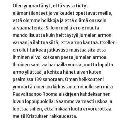
Olen ymmärtänyt, että vasta tietyt
elämäntilanteet ja vaikeudet opettavat meille,
että olemme heikkoja ja että elämä on usein
arvaamatonta. Silloin meillä ei ole muuta
mahdollisuutta kuin heittäytyä Jumalan armon
varaan ja ilahtua siitä, että armo kantaa. Itselleni
on ollut tärkeää jatkuvasti muistaa sitä että
ihminen ei voi koskaan paeta Jumalan armoa.
Ihminen saattaa harhailla vuosia, mutta lopulta
armo yllättää ja kohtaa hänet aivan kuten
psalmissa 139 sanotaan. Oman heikkouteni
ymmärtäminen on kirkastanut minulle sen mitä
Paavali sanoo Roomalaiskirjeen kahdeksannen
luvun loppupuolella: Saamme varmasti uskoa ja
luottaa siihen, että mikään luotu ei voi erottaa
meitä Kristuksen rakkaudesta.