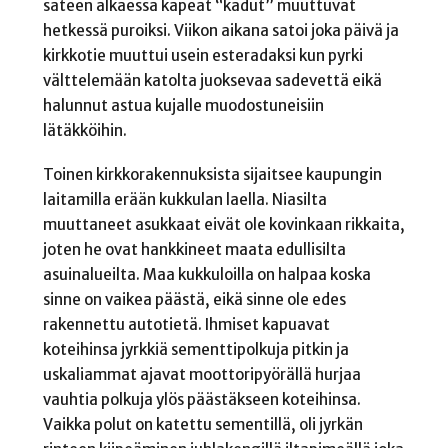
sateen alkaessa kapeat “kadut” muuttuvat
hetkessä puroiksi. Viikon aikana satoi joka päivä ja
kirkkotie muuttui usein esteradaksi kun pyrki
välttelemään katolta juoksevaa sadevettä eikä
halunnut astua kujalle muodostuneisiin
lätäkköihin.
Toinen kirkkorakennuksista sijaitsee kaupungin
laitamilla erään kukkulan laella. Niasilta
muuttaneet asukkaat eivät ole kovinkaan rikkaita,
joten he ovat hankkineet maata edullisilta
asuinalueilta. Maa kukkuloilla on halpaa koska
sinne on vaikea päästä, eikä sinne ole edes
rakennettu autotietä. Ihmiset kapuavat
koteihinsa jyrkkiä sementtipolkuja pitkin ja
uskaliammat ajavat moottoripyörällä hurjaa
vauhtia polkuja ylös päästäkseen koteihinsa.
Vaikka polut on katettu sementillä, oli jyrkän