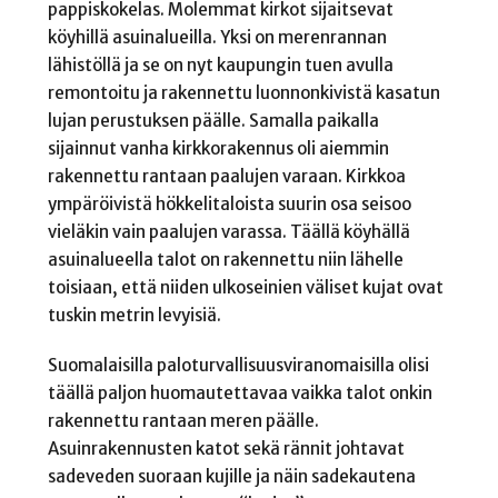
pappiskokelas. Molemmat kirkot sijaitsevat
köyhillä asuinalueilla. Yksi on merenrannan
lähistöllä ja se on nyt kaupungin tuen avulla
remontoitu ja rakennettu luonnonkivistä kasatun
lujan perustuksen päälle. Samalla paikalla
sijainnut vanha kirkkorakennus oli aiemmin
rakennettu rantaan paalujen varaan. Kirkkoa
ympäröivistä hökkelitaloista suurin osa seisoo
vieläkin vain paalujen varassa. Täällä köyhällä
asuinalueella talot on rakennettu niin lähelle
toisiaan, että niiden ulkoseinien väliset kujat ovat
tuskin metrin levyisiä.
Suomalaisilla paloturvallisuusviranomaisilla olisi
täällä paljon huomautettavaa vaikka talot onkin
rakennettu rantaan meren päälle.
Asuinrakennusten katot sekä rännit johtavat
sadeveden suoraan kujille ja näin sadekautena