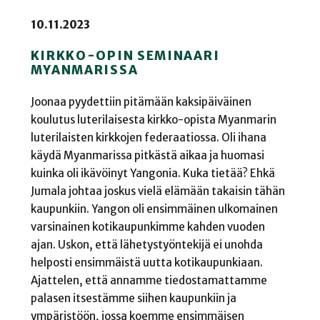
10.11.2023
KIRKKO-OPIN SEMINAARI
MYANMARISSA
Joonaa pyydettiin pitämään kaksipäiväinen
koulutus luterilaisesta kirkko-opista Myanmarin
luterilaisten kirkkojen federaatiossa. Oli ihana
käydä Myanmarissa pitkästä aikaa ja huomasi
kuinka oli ikävöinyt Yangonia. Kuka tietää? Ehkä
Jumala johtaa joskus vielä elämään takaisin tähän
kaupunkiin. Yangon oli ensimmäinen ulkomainen
varsinainen kotikaupunkimme kahden vuoden
ajan. Uskon, että lähetystyöntekijä ei unohda
helposti ensimmäistä uutta kotikaupunkiaan.
Ajattelen, että annamme tiedostamattamme
palasen itsestämme siihen kaupunkiin ja
ympäristöön, jossa koemme ensimmäisen