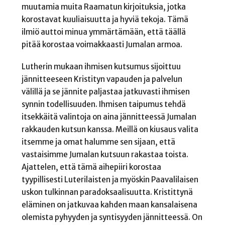
muutamia muita Raamatun kirjoituksia, jotka
korostavat kuuliaisuutta ja hyviä tekoja. Tämä
ilmiö auttoi minua ymmärtämään, että täällä
pitää korostaa voimakkaasti Jumalan armoa.
Lutherin mukaan ihmisen kutsumus sijoittuu
jännitteeseen Kristityn vapauden ja palvelun
välillä ja se jännite paljastaa jatkuvasti ihmisen
synnin todellisuuden. Ihmisen taipumus tehdä
itsekkäitä valintoja on aina jännitteessä Jumalan
rakkauden kutsun kanssa. Meillä on kiusaus valita
itsemme ja omat halumme sen sijaan, että
vastaisimme Jumalan kutsuun rakastaa toista.
Ajattelen, että tämä aihepiiri korostaa
tyypillisesti Luterilaisten ja myöskin Paavalilaisen
uskon tulkinnan paradoksaalisuutta. Kristittynä
eläminen on jatkuvaa kahden maan kansalaisena
olemista pyhyyden ja syntisyyden jännitteessä. On