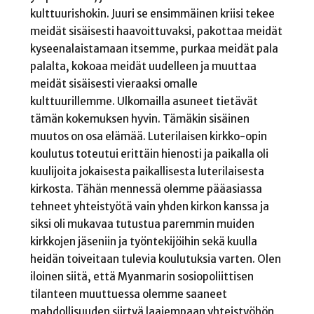
kulttuurishokin. Juuri se ensimmäinen kriisi tekee
meidät sisäisesti haavoittuvaksi, pakottaa meidät
kyseenalaistamaan itsemme, purkaa meidät pala
palalta, kokoaa meidät uudelleen ja muuttaa
meidät sisäisesti vieraaksi omalle
kulttuurillemme. Ulkomailla asuneet tietävät
tämän kokemuksen hyvin. Tämäkin sisäinen
muutos on osa elämää. Luterilaisen kirkko-opin
koulutus toteutui erittäin hienosti ja paikalla oli
kuulijoita jokaisesta paikallisesta luterilaisesta
kirkosta. Tähän mennessä olemme pääasiassa
tehneet yhteistyötä vain yhden kirkon kanssa ja
siksi oli mukavaa tutustua paremmin muiden
kirkkojen jäseniin ja työntekijöihin sekä kuulla
heidän toiveitaan tulevia koulutuksia varten. Olen
iloinen siitä, että Myanmarin sosiopoliittisen
tilanteen muuttuessa olemme saaneet
mahdollisuuden siirtyä laajempaan yhteistyöhön