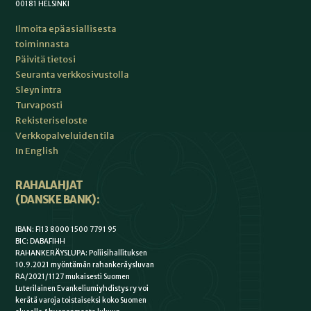
00181 HELSINKI
Ilmoita epäasiallisesta
toiminnasta
Päivitä tietosi
Seuranta verkkosivustolla
Sleyn intra
Turvaposti
Rekisteriseloste
Verkkopalveluiden tila
In English
RAHALAHJAT
(DANSKE BANK):
IBAN: FI13 8000 1500 7791 95
BIC: DABAFIHH
RAHANKERÄYSLUPA: Poliisihallituksen
10.9.2021 myöntämän rahankeräysluvan
RA/2021/1127 mukaisesti Suomen
Luterilainen Evankeliumiyhdistys ry voi
kerätä varoja toistaiseksi koko Suomen