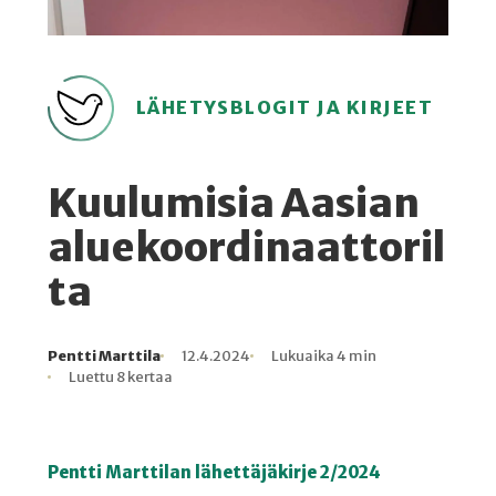
LÄHETYSBLOGIT JA KIRJEET
Kuulumisia Aasian
aluekoordinaattoril
ta
Pentti Marttila
12.4.2024
Lukuaika 4 min
Kirjoittaja
Julkaistu
Lukuaika
Lukukertoja
Luettu 8 kertaa
Pentti Marttilan lähettäjäkirje 2/2024