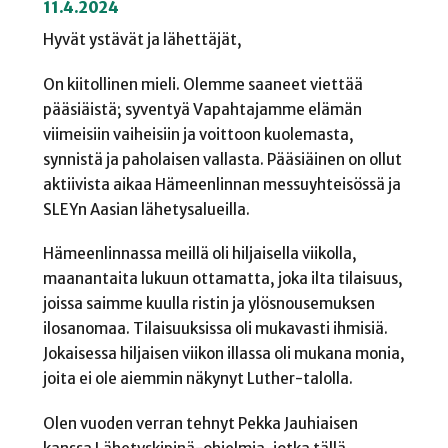
11.4.2024
Hyvät ystävät ja lähettäjät,
On kiitollinen mieli. Olemme saaneet viettää
pääsiäistä; syventyä Vapahtajamme elämän
viimeisiin vaiheisiin ja voittoon kuolemasta,
synnistä ja paholaisen vallasta. Pääsiäinen on ollut
aktiivista aikaa Hämeenlinnan messuyhteisössä ja
SLEYn Aasian lähetysalueilla.
Hämeenlinnassa meillä oli hiljaisella viikolla,
maanantaita lukuun ottamatta, joka ilta tilaisuus,
joissa saimme kuulla ristin ja ylösnousemuksen
ilosanomaa. Tilaisuuksissa oli mukavasti ihmisiä.
Jokaisessa hiljaisen viikon illassa oli mukana monia,
joita ei ole aiemmin näkynyt Luther-talolla.
Olen vuoden verran tehnyt Pekka Jauhiaisen