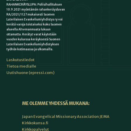
RAHANKERÄYSLUPA: Poliisihallituksen
10.9.2021 myöntämän rahankeräysluvan
RA/2021/1127 mukaisesti Suomen
Luterilainen Evankeliumiyhdistys ry voi
kerätä varoja toistaiseksi koko Suomen
alueella Ahvenanmaata lukuun
ottamatta. Kerätyt varat käytetään
vuoden kuluessa keräyksestä Suomen
Luterilaisen Evankeliumiyhdistyksen
työhön kotimaassa ja ulkomailla.
Laskutustiedot
Tietoa medialle
Uutishuone (epressi.com)
ME OLEMME YHDESSÄ MUKANA:
Japan Evangelical Missionary Association JEMA
Kirkkokansa.fi
Kirkkopalvelut