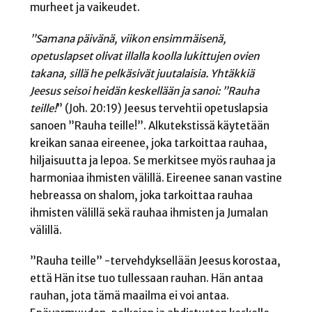
murheet ja vaikeudet.
”Samana päivänä, viikon ensimmäisenä,
opetuslapset olivat illalla koolla lukittujen ovien
takana, sillä he pelkäsivät juutalaisia. Yhtäkkiä
Jeesus seisoi heidän keskellään ja sanoi: ”Rauha
teille!
” (Joh. 20:19) Jeesus tervehtii opetuslapsia
sanoen ”Rauha teille!”. Alkutekstissä käytetään
kreikan sanaa eireenee, joka tarkoittaa rauhaa,
hiljaisuutta ja lepoa. Se merkitsee myös rauhaa ja
harmoniaa ihmisten välillä. Eireenee sanan vastine
hebreassa on shalom, joka tarkoittaa rauhaa
ihmisten välillä sekä rauhaa ihmisten ja Jumalan
välillä.
”Rauha teille” -tervehdyksellään Jeesus korostaa,
että Hän itse tuo tullessaan rauhan. Hän antaa
rauhan, jota tämä maailma ei voi antaa.