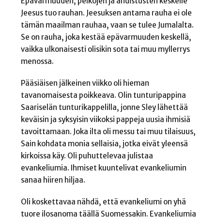
Epävarmuuden, pelkojen ja ahdistusten keskelle
Jeesus tuo rauhan. Jeesuksen antama rauha ei ole
tämän maailman rauhaa, vaan se tulee Jumalalta.
Se on rauha, joka kestää epävarmuuden keskellä,
vaikka ulkonaisesti olisikin sota tai muu myllerrys
menossa.
Pääsiäisen jälkeinen viikko oli hieman
tavanomaisesta poikkeava. Olin tunturipappina
Saariselän tunturikappelilla, jonne Sley lähettää
keväisin ja syksyisin viikoksi pappeja uusia ihmisiä
tavoittamaan. Joka ilta oli messu tai muu tilaisuus,
Sain kohdata monia sellaisia, jotka eivät yleensä
kirkoissa käy. Oli puhuttelevaa julistaa
evankeliumia. Ihmiset kuuntelivat evankeliumin
sanaa hiiren hiljaa.
Oli koskettavaa nähdä, että evankeliumi on yhä
tuore ilosanoma täällä Suomessakin. Evankeliumia