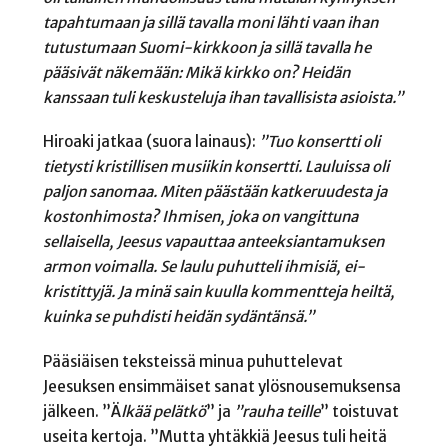
tapahtumaan ja sillä tavalla moni lähti vaan ihan
tutustumaan Suomi-kirkkoon ja sillä tavalla he
pääsivät näkemään: Mikä kirkko on? Heidän
kanssaan tuli keskusteluja ihan tavallisista asioista.”
Hiroaki jatkaa (suora lainaus):
”Tuo konsertti oli
tietysti kristillisen musiikin konsertti. Lauluissa oli
paljon sanomaa. Miten päästään katkeruudesta ja
kostonhimosta? Ihmisen, joka on vangittuna
sellaisella, Jeesus vapauttaa anteeksiantamuksen
armon voimalla. Se laulu puhutteli ihmisiä, ei-
kristittyjä. Ja minä sain kuulla kommentteja heiltä,
kuinka se puhdisti heidän sydäntänsä.”
Pääsiäisen teksteissä minua puhuttelevat
Jeesuksen ensimmäiset sanat ylösnousemuksensa
jälkeen. ”Ä
lkää pelätkö
” ja
”rauha teille
” toistuvat
useita kertoja. ”Mutta yhtäkkiä Jeesus tuli heitä