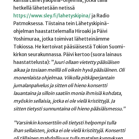
kanssa Lähetyskipinä-ohjelmia, jotka tällä
hetkellä lähetetään netissä
https://www.sley.fi/lahetyskipina/
ja Radio
Patmoksessa. Tiistaina tein Lähetyskipinä-
ohjelman haastattelemalla Hiroaki ja Päivi
Yoshimuraa, jotka toimivat lähetteinämme
Tokiossa. He kertoivat pääsiäisestä Tokion Suomi-
kirkon seurakunnassa. Päivi kertoo (suora lainaus
haastattelusta): ”
Juuri ollaan vietetty pääsiäisen
aikaa ja tosiaan meillä oli oikein hyvä pääsiäinen. Oli
monenlaista ohjelmaa. Viikolla pitkäperjantain
jumalanpalvelus ja sitten oli hieno konsertti
lauantaina ja silloin saatiin monia ihmisiä kohdata,
myöskin sellaisia, jotka ei ole vielä kristittyjä. Ja
sitten tietysti sunnuntaina oli hieno pääsiäismessu.”
”Varsinkin konserttiin oli tietysti helpompi tulla
ihan sellaisten, jotka ei ole vielä kristittyjä. Konsertti
oli tällainen mahdollisuus tulla matalan kynnyksen