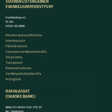
SUOMEN LUTERILAINEN
EVANKELIUMIYHDISTYS RY
Fredrikinkatu 42
PL 184
00181 HELSINKI
Ilmoita epäasiallisesta
toiminnasta
Päivitä tietosi
Seuranta verkkosivustolla
Sleyn intra
Turvaposti
Rekisteriseloste
Verkkopalveluiden tila
In English
RAHALAHJAT
(DANSKE BANK):
IBAN: FI13 8000 1500 7791 95
BIC: DABAFIHH