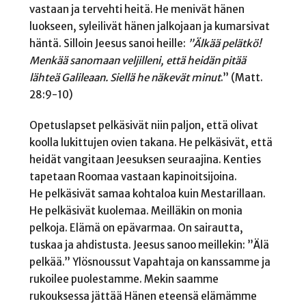
vastaan ja tervehti heitä. He menivät hänen
luokseen, syleilivät hänen jalkojaan ja kumarsivat
häntä. Silloin Jeesus sanoi heille:
”Älkää pelätkö!
Menkää sanomaan veljilleni, että heidän pitää
lähteä Galileaan. Siellä he näkevät minut
.” (Matt.
28:9-10)
Opetuslapset pelkäsivät niin paljon, että olivat
koolla lukittujen ovien takana. He pelkäsivät, että
heidät vangitaan Jeesuksen seuraajina. Kenties
tapetaan Roomaa vastaan kapinoitsijoina.
He pelkäsivät samaa kohtaloa kuin Mestarillaan.
He pelkäsivät kuolemaa. Meilläkin on monia
pelkoja. Elämä on epävarmaa. On sairautta,
tuskaa ja ahdistusta. Jeesus sanoo meillekin: ”Älä
pelkää.” Ylösnoussut Vapahtaja on kanssamme ja
rukoilee puolestamme. Mekin saamme
rukouksessa jättää Hänen eteensä elämämme