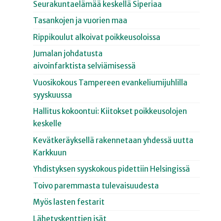
Seurakuntaelämää keskellä Siperiaa
Tasankojen ja vuorien maa
Rippikoulut alkoivat poikkeusoloissa
Jumalan johdatusta
aivoinfarktista selviämisessä
Vuosikokous Tampereen evankeliumijuhlilla
syyskuussa
Hallitus kokoontui: Kiitokset poikkeusolojen
keskelle
Kevätkeräyksellä rakennetaan yhdessä uutta
Karkkuun
Yhdistyksen syyskokous pidettiin Helsingissä
Toivo paremmasta tulevaisuudesta
Myös lasten festarit
Lähetyskenttien isät