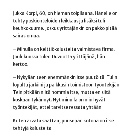
Jukka Korpi, 60, on hieman toipilaana. Hänelle on
tehty poskionteloiden leikkaus ja lisäksi tuli
keuhkokuume. Joskus yrittäjänkin on pakko pitää
sairaslomaa.
– Minulla on keittiökalusteita valmistava firma.
Joulukuussa tulee 14 vuotta yrittäjänä, hän
kertoo.
– Nykyään teen enemmänkin itse puutöitä. Tulin
lopulta järkiini ja palkkasin toimistoon työntekijän.
Tein pitkään niitä hommia itse, mutta en siitä
koskaan tykännyt. Nyt minulla on niin hyvät
työntekijät, ettei tarvitse ressata yhtään.
Kuten arvata saattaa, puusepän kotona on itse
tehtyjä kalusteita.