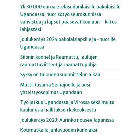
Yli 30 000 euroa eteläsudanilaisille pakolaisille
Ugandassa: nuorisotyö seurakunnissa
vahvistuu ja lapset pääsevät kouluun – kiitos
lahjastasi
Joulukeräys 2024 pakolaislapsille ja -nuorille
Ugandassa
Siionin kannel ja Raamattu, laulujen
raamattuviitteet ja raamattupohja
Syksy on talouden suunnittelun aikaa
Matti Rusama Seinäjoelle ja uusi
yhteistyösopimus Ugandaan
Työ jatkuu Ugandassa ja Virossa sekä muita
kuulumisia hallituksen kokouksesta
Joulukeräys 2023: Aurinko nousee Japanissa
Kotimatkalla juhlavuoden kunniaksi