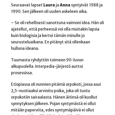
Seuraavat lapset
Laura
ja
Anna
syntyivät 1988 ja
1990. Sen jälkeen oli uuden askeleen aika.
– Se oli rehellisesti sanottuna vaimoni idea. Hän oli
ajatellut, että perheessä voi olla muitakin lapsia
kuin biologisia ja kertoi tämän minulle jo
seurusteluaikana. En pitänyt sitä ollenkaan
hulluna ideana.
Tuumasta ryhdyttiin toimeen 90-luvun
alkupuolella. Interpedia-järjestö auttoi
prosessissa.
Etiopiassa oli nunnien pitämä orpokoti, jossa asui
2,5-vuotiaaksi arvioitu poika, joka oli tuotu
orpokotiin sairaalasta. Hänen äitinsä oli kuollut
synnytyksen jälkeen. Pojan syntymästä ei ollut
mitään papereita, edes syntymäpäivä ei ollut