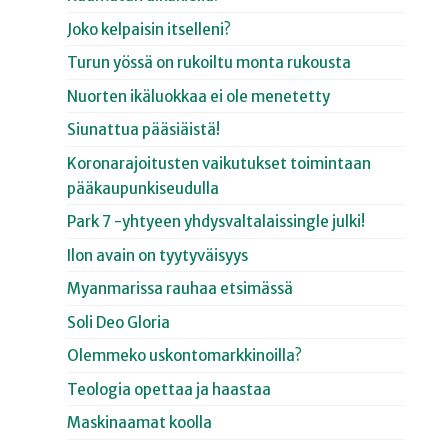
Joko kelpaisin itselleni?
Turun yössä on rukoiltu monta rukousta
Nuorten ikäluokkaa ei ole menetetty
Siunattua pääsiäistä!
Koronarajoitusten vaikutukset toimintaan
pääkaupunkiseudulla
Park 7 -yhtyeen yhdysvaltalaissingle julki!
Ilon avain on tyytyväisyys
Myanmarissa rauhaa etsimässä
Soli Deo Gloria
Olemmeko uskontomarkkinoilla?
Teologia opettaa ja haastaa
Maskinaamat koolla