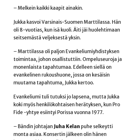
– Melkein kaikki kaapit ainakin.
Jukka kasvoi Varsinais-Suomen Marttilassa. Hän
oli 8-vuotias, kun isä kuoli. Äiti jäi huolehtimaan
seitsemästä veljeksestä yksin.
– Marttilassa oli paljon Evankeliumiyhdistyksen
toimintaa, johon osallistuttiin. Ompeluseuroja ja
monenlaista tapahtumaa. Edelleen siellä on
evankelinen rukoushuone, jossa on kesäisin
muutama tapahtuma, Jukka kertoo.
Evankeliumi tuli tutuksi jo lapsena, mutta Jukka
koki myös henkilökohtaisen herätyksen, kun Pro
Fide -yhtye esiintyi Porissa vuonna 1977.
– Bändin johtajan
Juha Kelan
puhe selkeytti
monta asiaa. Konsertin jälkeen olin hänen