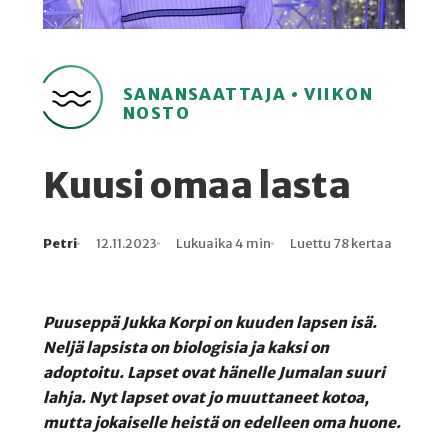
SANANSAATTAJA • VIIKON
NOSTO
Kuusi omaa lasta
Petri
12.11.2023
Lukuaika 4 min
Luettu 78 kertaa
Kirjoittaja
Julkaistu
Lukuaika
Lukukertoja
Puuseppä Jukka Korpi on kuuden lapsen isä.
Neljä lapsista on biologisia ja kaksi on
adoptoitu. Lapset ovat hänelle Jumalan suuri
lahja. Nyt lapset ovat jo muuttaneet kotoa,
mutta jokaiselle heistä on edelleen oma huone.