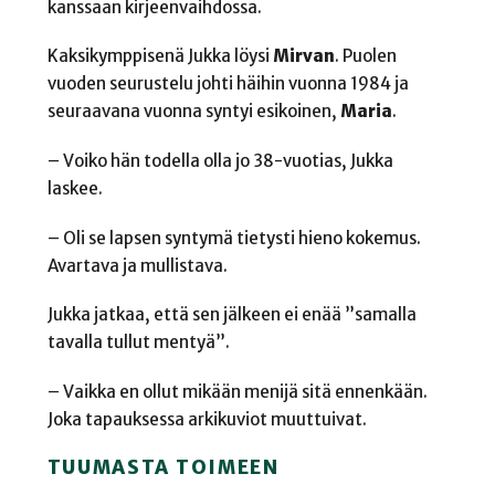
kanssaan kirjeenvaihdossa.
Kaksikymppisenä Jukka löysi
Mirvan
. Puolen
vuoden seurustelu johti häihin
vuonna 1984 ja
seuraavana vuonna syntyi esikoinen,
Maria
.
– Voiko hän todella olla jo 38-vuotias, Jukka
laskee.
– Oli se lapsen syntymä tietysti hieno kokemus.
Avartava ja mullistava.
Jukka jatkaa, että sen jälkeen ei enää ”samalla
tavalla tullut mentyä”.
– Vaikka en ollut mikään menijä sitä ennenkään.
Joka tapauksessa arkikuviot muuttuivat.
TUUMASTA TOIMEEN