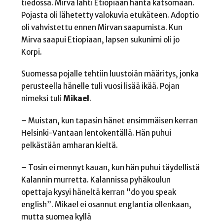
tiedossa. Mirva lähti Etiopiaan häntä katsomaan.
Pojasta oli lähetetty valokuvia etukäteen. Adoptio
oli vahvistettu ennen Mirvan saapumista. Kun
Mirva saapui Etiopiaan, lapsen sukunimi oli jo
Korpi.
Suomessa pojalle tehtiin luustoiän määritys, jonka
perusteella hänelle tuli vuosi lisää ikää. Pojan
nimeksi tuli
Mikael
.
– Muistan, kun tapasin hänet ensimmäisen kerran
Helsinki-Vantaan lentokentällä. Hän puhui
pelkästään amharan kieltä.
– Tosin ei mennyt kauan, kun hän puhui täydellistä
Kalannin murretta. Kalannissa pyhäkoulun
opettaja kysyi häneltä kerran ”do you speak
english”. Mikael ei osannut englantia ollenkaan,
mutta suomea kyllä