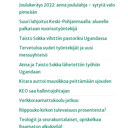
Joulukeräys 2022: anna joululahja – sytytä valo
pimeään
Suuri lahjoitus Keski-Pohjanmaalla: alueelle
palkataan nuorisotyöntekijä
Taisto Sokka vihittiin pastoriksi Ugandassa
Tervetuloa uudet työntekijät ja uusi
messuyhteisö
Anna ja Taisto Sokka lähetettiin työhön
Ugandaan
Kitara auttoi muusikkoa peittämään ujouden
KEO saa hallintojohtajan
Verkkoraamattukoulu jatkuu
Riippuuko kirkon tulevaisuus prosenteista?
Teologit ja seurakuntalaiset, opiskelkaa
Raamatun alkukieliä!