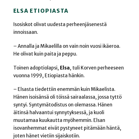
ELSA ETIOPIASTA
Isosiskot olivat uudesta perheenjäsenestä
innoissaan.
– Annalla ja Mikaelilla on vain noin vuosi ikäeroa.
He olivat kuin paita ja peppu.
Toinen adoptiolapsi,
Elsa
,
tuli Korven perheeseen
vuonna 1999, Etiopiasta hänkin.
– Elsasta tiedettiin enemmän kuin Mikaelista.
Hänen isoisänsä oli töissä sairaalassa, jossa tyttö
syntyi. Syntymätodistus on olemassa. Hänen
äitinsä halvaantui synnytyksessä, ja kuoli
muutamaa kuukautta myöhemmin. Elsan
isovanhemmat eivät pystyneet pitämään häntä,
joten hänet vietiin sijaiskotiin.