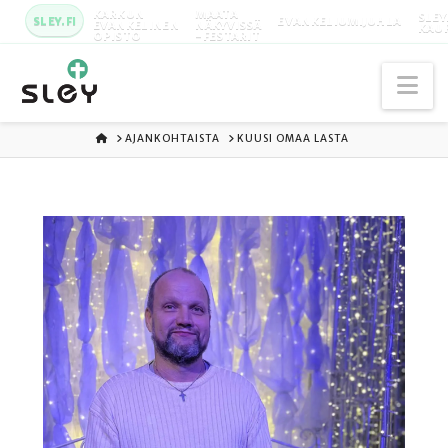
KARKUN
MAATA
SLEY
SLEY.FI
EVANKELIUMIJUHLA
EVANKELINEN
NÄKYVISSÄ
KAU
OPISTO
-FESTARIT
Na
ETUSIVU
AJANKOHTAISTA
KUUSI OMAA LASTA