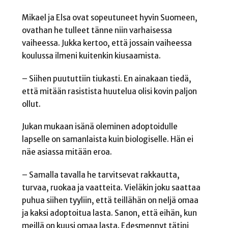
Mikael ja Elsa ovat sopeutuneet hyvin Suomeen,
ovathan he tulleet tänne niin varhaisessa
vaiheessa. Jukka kertoo, että jossain vaiheessa
koulussa ilmeni kuitenkin kiusaamista.
– Siihen puututtiin tiukasti. En ainakaan tiedä,
että mitään rasistista huutelua olisi kovin paljon
ollut.
Jukan mukaan isänä oleminen adoptoidulle
lapselle on samanlaista kuin biologiselle. Hän ei
näe asiassa mitään eroa.
– Samalla tavalla he tarvitsevat rakkautta,
turvaa, ruokaa ja vaatteita. Vieläkin joku saattaa
puhua siihen tyyliin, että teillähän on neljä omaa
ja kaksi adoptoitua lasta. Sanon, että eihän, kun
meillä on kuusi omaa lasta. Edesmennyt tätini