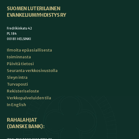
SUOMEN LUTERILAINEN
EVANKELIUMIYHDISTYS RY
Fredrikinkatu 42
PL 184
00181 HELSINKI
Ilmoita epäasiallisesta
toiminnasta
Päivitä tietosi
Seuranta verkkosivustolla
Sleyn intra
Turvaposti
Rekisteriseloste
Verkkopalveluiden tila
In English
RAHALAHJAT
(DANSKE BANK):