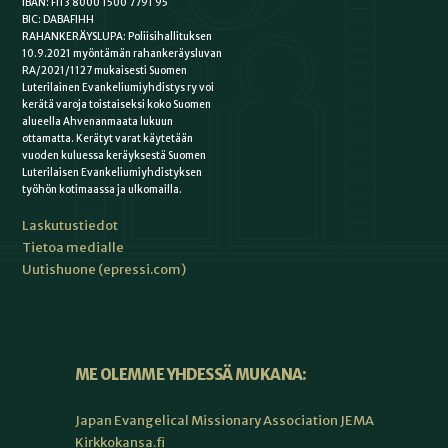
IBAN: FI13 8000 1500 7791 95
BIC: DABAFIHH
RAHANKERÄYSLUPA: Poliisihallituksen
10.9.2021 myöntämän rahankeräysluvan
RA/2021/1127 mukaisesti Suomen
Luterilainen Evankeliumiyhdistys ry voi
kerätä varoja toistaiseksi koko Suomen
alueella Ahvenanmaata lukuun
ottamatta. Kerätyt varat käytetään
vuoden kuluessa keräyksestä Suomen
Luterilaisen Evankeliumiyhdistyksen
työhön kotimaassa ja ulkomailla.
Laskutustiedot
Tietoa medialle
Uutishuone (epressi.com)
ME OLEMME YHDESSÄ MUKANA:
Japan Evangelical Missionary Association JEMA
Kirkkokansa.fi