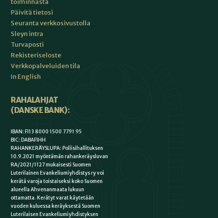
toiminnasta
Päivitä tietosi
Seuranta verkkosivustolla
Sleyn intra
Turvaposti
Rekisteriseloste
Verkkopalveluiden tila
In English
RAHALAHJAT
(DANSKE BANK):
IBAN: FI13 8000 1500 7791 95
BIC: DABAFIHH
RAHANKERÄYSLUPA: Poliisihallituksen
10.9.2021 myöntämän rahankeräysluvan
RA/2021/1127 mukaisesti Suomen
Luterilainen Evankeliumiyhdistys ry voi
kerätä varoja toistaiseksi koko Suomen
alueella Ahvenanmaata lukuun
ottamatta. Kerätyt varat käytetään
vuoden kuluessa keräyksestä Suomen
Luterilaisen Evankeliumiyhdistyksen