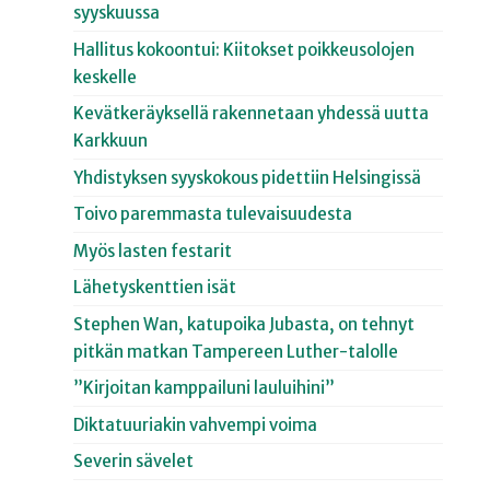
syyskuussa
Hallitus kokoontui: Kiitokset poikkeusolojen
keskelle
Kevätkeräyksellä rakennetaan yhdessä uutta
Karkkuun
Yhdistyksen syyskokous pidettiin Helsingissä
Toivo paremmasta tulevaisuudesta
Myös lasten festarit
Lähetyskenttien isät
Stephen Wan, katupoika Jubasta, on tehnyt
pitkän matkan Tampereen Luther-talolle
”Kirjoitan kamppailuni lauluihini”
Diktatuuriakin vahvempi voima
Severin sävelet