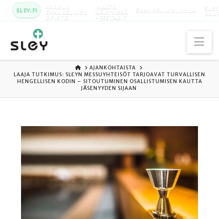
KARKUN
MAATA
SLEY
SLEY.FI
EVANKELIUMIJUHLA
EVANKELINEN
NÄKYVISSÄ
KAU
OPISTO
-FESTARIT
Na
ETUSIVU
AJANKOHTAISTA
LAAJA TUTKIMUS: SLEYN MESSUYHTEISÖT TARJOAVAT TURVALLISEN
HENGELLISEN KODIN – SITOUTUMINEN OSALLISTUMISEN KAUTTA
JÄSENYYDEN SIJAAN