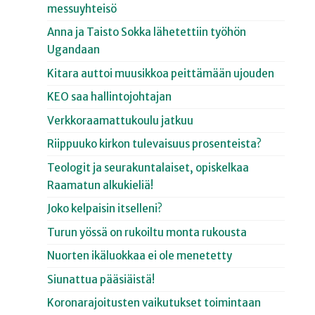
messuyhteisö
Anna ja Taisto Sokka lähetettiin työhön
Ugandaan
Kitara auttoi muusikkoa peittämään ujouden
KEO saa hallintojohtajan
Verkkoraamattukoulu jatkuu
Riippuuko kirkon tulevaisuus prosenteista?
Teologit ja seurakuntalaiset, opiskelkaa
Raamatun alkukieliä!
Joko kelpaisin itselleni?
Turun yössä on rukoiltu monta rukousta
Nuorten ikäluokkaa ei ole menetetty
Siunattua pääsiäistä!
Koronarajoitusten vaikutukset toimintaan