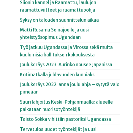
Siionin kannel ja Raamattu, laulujen
raamattuviitteet ja raamattupohja
Syksy on talouden suunnittelun aikaa
Matti Rusama Seinäjoelle ja uusi
yhteistyösopimus Ugandaan
Työ jatkuu Ugandassa ja Virossa sekä muita
kuulumisia hallituksen kokouksesta
Joulukeräys 2023: Aurinko nousee Japanissa
Kotimatkalla juhlavuoden kunniaksi
Joulukeräys 2022: anna joululahja – sytytä valo
pimeään
Suuri lahjoitus Keski-Pohjanmaalla: alueelle
palkataan nuorisotyöntekijä
Taisto Sokka vihittiin pastoriksi Ugandassa
Tervetuloa uudet työntekijät ja uusi