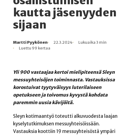
osallistumisen
kautta jäsenyyden
sijaan
Martti Pyykönen
22.3.2024
Lukuaika 3 min
Kirjoittaja
Julkaistu
Lukuaika
Lukukertoja
Luettu 99 kertaa
Yli 900 vastaajaa kertoi mielipiteensä Sleyn
messuyhteisöjen toiminnasta. Vastauksissa
korostuivat tyytyväisyys luterilaiseen
opetukseen ja toivomus kyvystä kohdata
paremmin uusia kävijöitä.
Sleyn kotimaantyö toteutti alkuvuodesta laajan
kyselytutkimuksen messuyhteisöissään.
Vastauksia koottiin 19 messuyhteisöstä ympäri