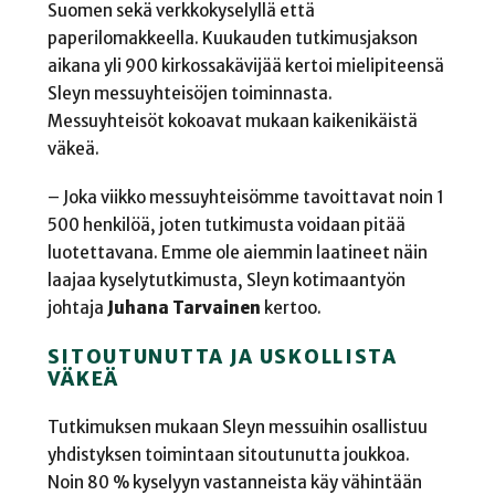
Suomen sekä verkkokyselyllä että
paperilomakkeella. Kuukauden tutkimusjakson
aikana yli 900 kirkossakävijää kertoi mielipiteensä
Sleyn messuyhteisöjen toiminnasta.
Messuyhteisöt kokoavat mukaan kaikenikäistä
väkeä.
– Joka viikko messuyhteisömme tavoittavat noin 1
500 henkilöä, joten tutkimusta voidaan pitää
luotettavana. Emme ole aiemmin laatineet näin
laajaa kyselytutkimusta, Sleyn kotimaantyön
johtaja
Juhana Tarvainen
kertoo.
SITOUTUNUTTA JA USKOLLISTA
VÄKEÄ
Tutkimuksen mukaan Sleyn messuihin osallistuu
yhdistyksen toimintaan sitoutunutta joukkoa.
Noin 80 % kyselyyn vastanneista käy vähintään