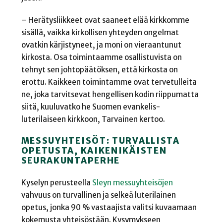
– Herätysliikkeet ovat saaneet elää kirkkomme
sisällä, vaikka kirkollisen yhteyden ongelmat
ovatkin kärjistyneet, ja moni on vieraantunut
kirkosta. Osa toimintaamme osallistuvista on
tehnyt sen johtopäätöksen, että kirkosta on
erottu. Kaikkeen toimintamme ovat tervetulleita
ne, joka tarvitsevat hengellisen kodin riippumatta
siitä, kuuluvatko he Suomen evankelis-
luterilaiseen kirkkoon, Tarvainen kertoo.
MESSUYHTEISÖT: TURVALLISTA
OPETUSTA, KAIKENIKÄISTEN
SEURAKUNTAPERHE
Kyselyn perusteella
Sleyn messuyhteisöjen
vahvuus on turvallinen ja selkeä luterilainen
opetus, jonka 90 % vastaajista valitsi kuvaamaan
kokemusta yhteisöstään. Kysymykseen