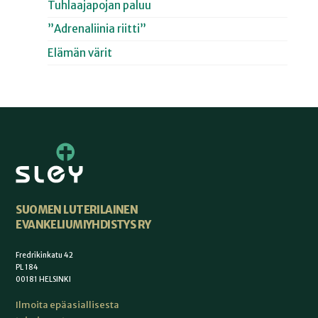
Tuhlaajapojan paluu
”Adrenaliinia riitti”
Elämän värit
SUOMEN LUTERILAINEN
EVANKELIUMIYHDISTYS RY
Fredrikinkatu 42
PL 184
00181 HELSINKI
Ilmoita epäasiallisesta