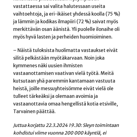
vastattaessa sai valita halutessaan useita
vaihtoehtoja, ja eri-ikäiset yhdessä koolla (75 %)
ja lämmin ja kodikas ilmapiiri (72 %) saivat myös
merkittävän osan äänistä. Yli puolelle ilonaihe oli
myös hyvä lasten ja perheiden huomioiminen.
– Näistä tuloksista huolimatta vastaukset eivät
silitä pelkästään myötäkarvaan. Noin joka
kymmenes näki uusien ihmisten
vastaanottamisen vaativan vielä työtä. Meitä
kutsutaan yhä paremmin kantamaan vastuuta
heistä, joille messuyhteisömme eivät vielä ole
tulleet tärkeäksi ja olemaan avoimia ja
vastaanottavia omaa hengellistä kotia etsiville,
Tarvainen päättää.
Juttua korjattu 22.3.2024 19.30: Sleyn toimintaan
kohdistui viime vuonna 200 000 käyntiä, ei