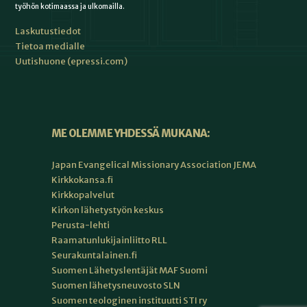
työhön kotimaassa ja ulkomailla.
Laskutustiedot
Tietoa medialle
Uutishuone (epressi.com)
ME OLEMME YHDESSÄ MUKANA:
Japan Evangelical Missionary Association JEMA
Kirkkokansa.fi
Kirkkopalvelut
Kirkon lähetystyön keskus
Perusta-lehti
Raamatunlukijainliitto RLL
Seurakuntalainen.fi
Suomen Lähetyslentäjät MAF Suomi
Suomen lähetysneuvosto SLN
Suomen teologinen instituutti STI ry