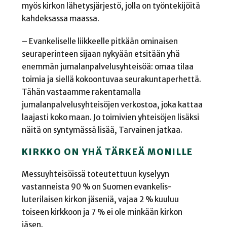
myös kirkon lähetysjärjestö, jolla on työntekijöitä
kahdeksassa maassa.
– Evankeliselle liikkeelle pitkään ominaisen
seuraperinteen sijaan nykyään etsitään yhä
enemmän jumalanpalvelusyhteisöä: omaa tilaa
toimia ja siellä kokoontuvaa seurakuntaperhettä.
Tähän vastaamme rakentamalla
jumalanpalvelusyhteisöjen verkostoa, joka kattaa
laajasti koko maan. Jo toimivien yhteisöjen lisäksi
näitä on syntymässä lisää, Tarvainen jatkaa.
KIRKKO ON YHÄ TÄRKEÄ MONILLE
Messuyhteisöissä toteutettuun kyselyyn
vastanneista 90 % on Suomen evankelis-
luterilaisen kirkon jäseniä, vajaa 2 % kuuluu
toiseen kirkkoon ja 7 % ei ole minkään kirkon
jäsen.