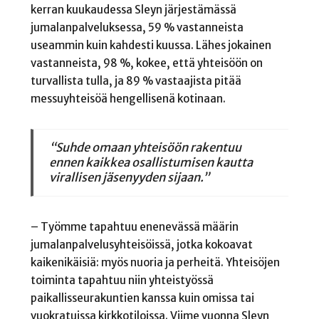
kerran kuukaudessa Sleyn järjestämässä
jumalanpalveluksessa, 59 % vastanneista
useammin kuin kahdesti kuussa. Lähes jokainen
vastanneista, 98 %, kokee, että yhteisöön on
turvallista tulla, ja 89 % vastaajista pitää
messuyhteisöä hengellisenä kotinaan.
“Suhde omaan yhteisöön rakentuu
ennen kaikkea osallistumisen kautta
virallisen jäsenyyden sijaan.”
– Työmme tapahtuu enenevässä määrin
jumalanpalvelusyhteisöissä, jotka kokoavat
kaikenikäisiä: myös nuoria ja perheitä. Yhteisöjen
toiminta tapahtuu niin yhteistyössä
paikallisseurakuntien kanssa kuin omissa tai
vuokratuissa kirkkotiloissa. Viime vuonna Sleyn