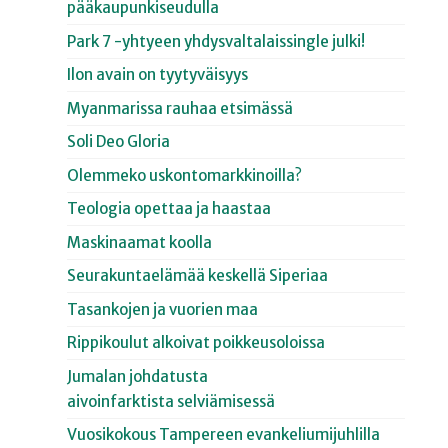
pääkaupunkiseudulla
Park 7 -yhtyeen yhdysvaltalaissingle julki!
Ilon avain on tyytyväisyys
Myanmarissa rauhaa etsimässä
Soli Deo Gloria
Olemmeko uskontomarkkinoilla?
Teologia opettaa ja haastaa
Maskinaamat koolla
Seurakuntaelämää keskellä Siperiaa
Tasankojen ja vuorien maa
Rippikoulut alkoivat poikkeusoloissa
Jumalan johdatusta
aivoinfarktista selviämisessä
Vuosikokous Tampereen evankeliumijuhlilla