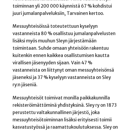
toiminnan yli 200 000 käynnistä 67 % kohdistui
juuri jumalanpalveluksiin, Tarvainen kertoo.
Messuyhteisöissä toteutettuun kyselyyn
vastanneista 80 % osallistuu jumalanpalvelusten
lisäksi myös muuhun Sleyn järjestämään
toimintaan. Suhde omaan yhteisöön rakentuu
kuitenkin ennen kaikkea osallistumisen kautta
virallisen jäsenyyden sijaan. Vain 47 %
vastanneista on liittynyt oman messuyhteisönsä
jäseneksi ja 37 % kyselyyn vastanneista on Sley
ry:n jäseniä.
Messuyhteisöt toimivat monilla paikkakunnilla
rekisteröimättöminä yhdistyksinä. Sley ry on 1873
perustettu valtakunnallinen järjestö, joka
messuyhteisötoiminnan lisäksi erityisesti toimii
kasvatustyössä ja raamattukoulutuksessa. Sley on