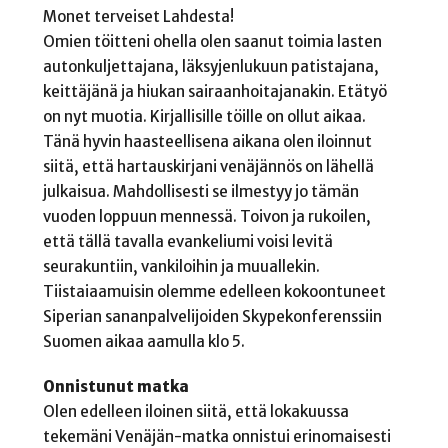
Monet terveiset Lahdesta!
Omien töitteni ohella olen saanut toimia lasten
autonkuljettajana, läksyjenlukuun patistajana,
keittäjänä ja hiukan sairaanhoitajanakin. Etätyö
on nyt muotia. Kirjallisille töille on ollut aikaa.
Tänä hyvin haasteellisena aikana olen iloinnut
siitä, että hartauskirjani venäjännös on lähellä
julkaisua. Mahdollisesti se ilmestyy jo tämän
vuoden loppuun mennessä. Toivon ja rukoilen,
että tällä tavalla evankeliumi voisi levitä
seurakuntiin, vankiloihin ja muuallekin.
Tiistaiaamuisin olemme edelleen kokoontuneet
Siperian sananpalvelijoiden Skypekonferenssiin
Suomen aikaa aamulla klo 5.
Onnistunut matka
Olen edelleen iloinen siitä, että lokakuussa
tekemäni Venäjän-matka onnistui erinomaisesti