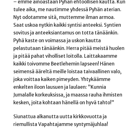
– emme ainoastaan Pyhän ehtoollisen kautta. Kun
tulee aika, me nautimme yhdessä Pyhän aterian.
Nyt odotamme sitä, muttemme ilman armoa.
Saat uskoa nytkin kaikki syntisi anteeksi. Syntien
sovitus ja anteeksiantamus on totta tänäänkin.
Pyhä kaste on voimassa ja uskon kautta
pelastutaan tänäänkin. Herra pitää meistä huolen
ja pitää pahat viholliset loitolla. Laittakaamme
kaikki toivomme Beetlehemin lapseen! Hänen
seimensä ääreltä meille loistaa taivaallinen valo,
joka voittaa kaiken pimeyden. Yhtykäämme
enkelten iloon lausuen ja laulaen: ”Kunnia
Jumalalle korkeuksissa, ja maassa rauha ihmisten
kesken, joita kohtaan hänellä on hyvä tahto!”
Siunattua alkanutta uutta kirkkovuotta ja
riemullista Vapahtajamme syntymäjuhlaa!