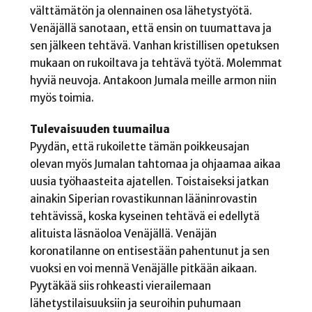
välttämätön ja olennainen osa lähetystyötä.
Venäjällä sanotaan, että ensin on tuumattava ja
sen jälkeen tehtävä. Vanhan kristillisen opetuksen
mukaan on rukoiltava ja tehtävä työtä. Molemmat
hyviä neuvoja. Antakoon Jumala meille armon niin
myös toimia.
Tulevaisuuden tuumailua
Pyydän, että rukoilette tämän poikkeusajan
olevan myös Jumalan tahtomaa ja ohjaamaa aikaa
uusia työhaasteita ajatellen. Toistaiseksi jatkan
ainakin Siperian rovastikunnan lääninrovastin
tehtävissä, koska kyseinen tehtävä ei edellytä
alituista läsnäoloa Venäjällä. Venäjän
koronatilanne on entisestään pahentunut ja sen
vuoksi en voi mennä Venäjälle pitkään aikaan.
Pyytäkää siis rohkeasti vierailemaan
lähetystilaisuuksiin ja seuroihin puhumaan