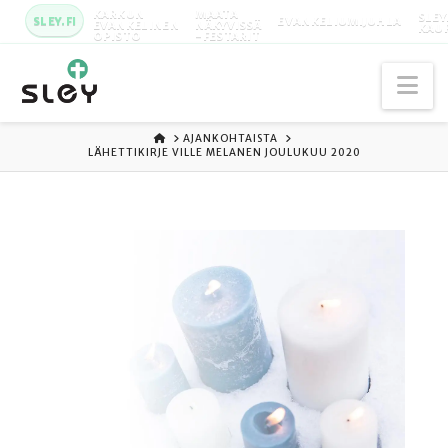
KARKUN
MAATA
SLEY
SLEY.FI
EVANKELIUMIJUHLA
EVANKELINEN
NÄKYVISSÄ
KAU
OPISTO
-FESTARIT
Na
ETUSIVU
AJANKOHTAISTA
LÄHETTIKIRJE VILLE MELANEN JOULUKUU 2020