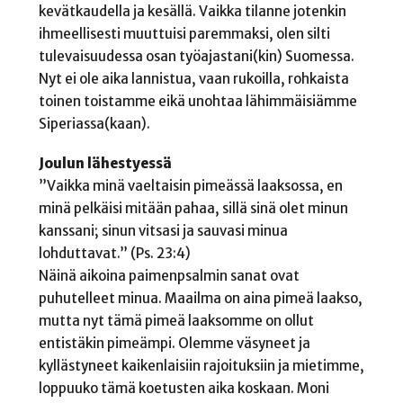
kevätkaudella ja kesällä. Vaikka tilanne jotenkin
ihmeellisesti muuttuisi paremmaksi, olen silti
tulevaisuudessa osan työajastani(kin) Suomessa.
Nyt ei ole aika lannistua, vaan rukoilla, rohkaista
toinen toistamme eikä unohtaa lähimmäisiämme
Siperiassa(kaan).
Joulun lähestyessä
”Vaikka minä vaeltaisin pimeässä laaksossa, en
minä pelkäisi mitään pahaa, sillä sinä olet minun
kanssani; sinun vitsasi ja sauvasi minua
lohduttavat.” (Ps. 23:4)
Näinä aikoina paimenpsalmin sanat ovat
puhutelleet minua. Maailma on aina pimeä laakso,
mutta nyt tämä pimeä laaksomme on ollut
entistäkin pimeämpi. Olemme väsyneet ja
kyllästyneet kaikenlaisiin rajoituksiin ja mietimme,
loppuuko tämä koetusten aika koskaan. Moni