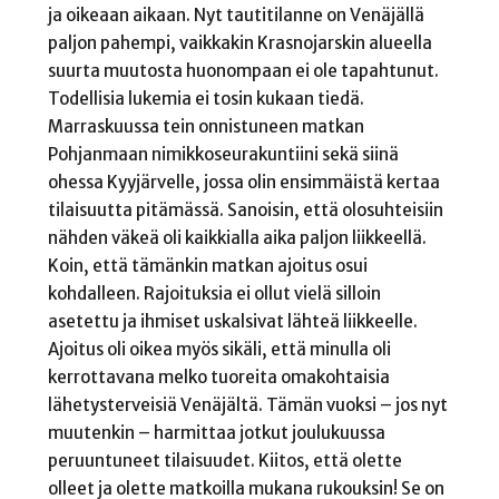
ja oikeaan aikaan. Nyt tautitilanne on Venäjällä
paljon pahempi, vaikkakin Krasnojarskin alueella
suurta muutosta huonompaan ei ole tapahtunut.
Todellisia lukemia ei tosin kukaan tiedä.
Marraskuussa tein onnistuneen matkan
Pohjanmaan nimikkoseurakuntiini sekä siinä
ohessa Kyyjärvelle, jossa olin ensimmäistä kertaa
tilaisuutta pitämässä. Sanoisin, että olosuhteisiin
nähden väkeä oli kaikkialla aika paljon liikkeellä.
Koin, että tämänkin matkan ajoitus osui
kohdalleen. Rajoituksia ei ollut vielä silloin
asetettu ja ihmiset uskalsivat lähteä liikkeelle.
Ajoitus oli oikea myös sikäli, että minulla oli
kerrottavana melko tuoreita omakohtaisia
lähetysterveisiä Venäjältä. Tämän vuoksi – jos nyt
muutenkin – harmittaa jotkut joulukuussa
peruuntuneet tilaisuudet. Kiitos, että olette
olleet ja olette matkoilla mukana rukouksin! Se on