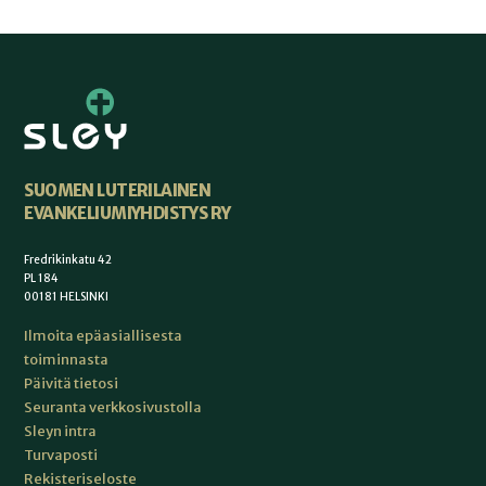
SUOMEN LUTERILAINEN
EVANKELIUMIYHDISTYS RY
Fredrikinkatu 42
PL 184
00181 HELSINKI
Ilmoita epäasiallisesta
toiminnasta
Päivitä tietosi
Seuranta verkkosivustolla
Sleyn intra
Turvaposti
Rekisteriseloste