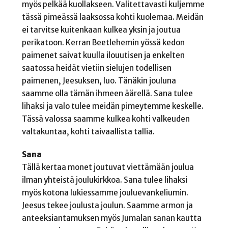
myös pelkää kuollakseen. Valitettavasti kuljemme
tässä pimeässä laaksossa kohti kuolemaa. Meidän
ei tarvitse kuitenkaan kulkea yksin ja joutua
perikatoon. Kerran Beetlehemin yössä kedon
paimenet saivat kuulla ilouutisen ja enkelten
saatossa heidät vietiin sielujen todellisen
paimenen, Jeesuksen, luo. Tänäkin jouluna
saamme olla tämän ihmeen äärellä. Sana tulee
lihaksi ja valo tulee meidän pimeytemme keskelle.
Tässä valossa saamme kulkea kohti valkeuden
valtakuntaa, kohti taivaallista tallia.
Sana
Tällä kertaa monet joutuvat viettämään joulua
ilman yhteistä joulukirkkoa. Sana tulee lihaksi
myös kotona lukiessamme jouluevankeliumin.
Jeesus tekee joulusta joulun. Saamme armon ja
anteeksiantamuksen myös Jumalan sanan kautta