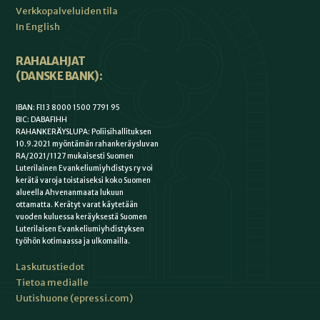
Verkkopalveluiden tila
In English
RAHALAHJAT
(DANSKE BANK):
IBAN: FI13 8000 1500 7791 95
BIC: DABAFIHH
RAHANKERÄYSLUPA: Poliisihallituksen
10.9.2021 myöntämän rahankeräysluvan
RA/2021/1127 mukaisesti Suomen
Luterilainen Evankeliumiyhdistys ry voi
kerätä varoja toistaiseksi koko Suomen
alueella Ahvenanmaata lukuun
ottamatta. Kerätyt varat käytetään
vuoden kuluessa keräyksestä Suomen
Luterilaisen Evankeliumiyhdistyksen
työhön kotimaassa ja ulkomailla.
Laskutustiedot
Tietoa medialle
Uutishuone (epressi.com)