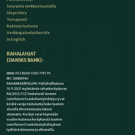
Seuranta verkkosivustolla
Sleyn intra
Turvaposti
Rekisteriseloste
Verkkopalveluiden tila
In English
RAHALAHJAT
(DANSKE BANK):
IBAN: FI13 8000 1500 7791 95
BIC: DABAFIHH
RAHANKERÄYSLUPA: Poliisihallituksen
10.9.2021 myöntämän rahankeräysluvan
RA/2021/1127 mukaisesti Suomen
Luterilainen Evankeliumiyhdistys ry voi
kerätä varoja toistaiseksi koko Suomen
alueella Ahvenanmaata lukuun
ottamatta. Kerätyt varat käytetään
vuoden kuluessa keräyksestä Suomen
Luterilaisen Evankeliumiyhdistyksen
työhön kotimaassa ja ulkomailla.