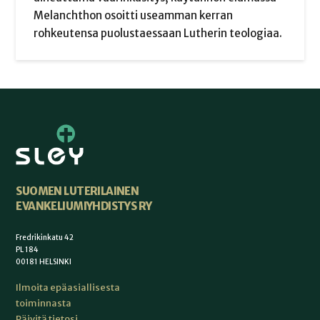
Melanchthon osoitti useamman kerran
rohkeutensa puolustaessaan Lutherin teologiaa.
SUOMEN LUTERILAINEN
EVANKELIUMIYHDISTYS RY
Fredrikinkatu 42
PL 184
00181 HELSINKI
Ilmoita epäasiallisesta
toiminnasta
Päivitä tietosi