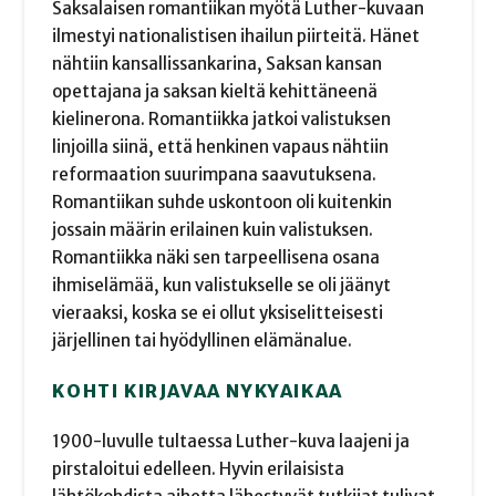
Saksalaisen romantiikan myötä Luther-kuvaan
ilmestyi nationalistisen ihailun piirteitä. Hänet
nähtiin kansallissankarina, Saksan kansan
opettajana ja saksan kieltä kehittäneenä
kielinerona. Romantiikka jatkoi valistuksen
linjoilla siinä, että henkinen vapaus nähtiin
reformaation suurimpana saavutuksena.
Romantiikan suhde uskontoon oli kuitenkin
jossain määrin erilainen kuin valistuksen.
Romantiikka näki sen tarpeellisena osana
ihmiselämää, kun valistukselle se oli jäänyt
vieraaksi, koska se ei ollut yksiselitteisesti
järjellinen tai hyödyllinen elämänalue.
KOHTI KIRJAVAA NYKYAIKAA
1900-luvulle tultaessa Luther-kuva laajeni ja
pirstaloitui edelleen. Hyvin erilaisista