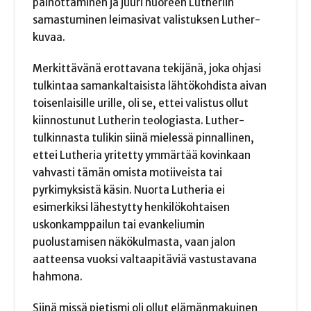
painottaminen ja juuri nuoreen Lutheriin
samastuminen leimasivat valistuksen Luther-
kuvaa.
Merkittävänä erottavana tekijänä, joka ohjasi
tulkintaa samankaltaisista lähtökohdista aivan
toisenlaisille urille, oli se, ettei valistus ollut
kiinnostunut Lutherin teologiasta. Luther-
tulkinnasta tulikin siinä mielessä pinnallinen,
ettei Lutheria yritetty ymmärtää kovinkaan
vahvasti tämän omista motiiveista tai
pyrkimyksistä käsin. Nuorta Lutheria ei
esimerkiksi lähestytty henkilökohtaisen
uskonkamppailun tai evankeliumin
puolustamisen näkökulmasta, vaan jalon
aatteensa vuoksi valtaapitäviä vastustavana
hahmona.
Siinä missä pietismi oli ollut elämänmakuinen