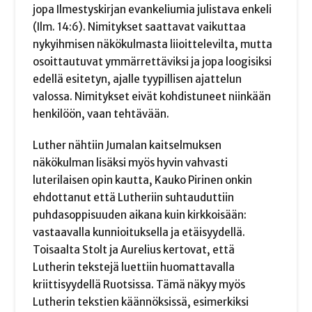
jopa Ilmestyskirjan evankeliumia julistava enkeli
(Ilm. 14:6). Nimitykset saattavat vaikuttaa
nykyihmisen näkökulmasta liioittelevilta, mutta
osoittautuvat ymmärrettäviksi ja jopa loogisiksi
edellä esitetyn, ajalle tyypillisen ajattelun
valossa. Nimitykset eivät kohdistuneet niinkään
henkilöön, vaan tehtävään.
Luther nähtiin Jumalan kaitselmuksen
näkökulman lisäksi myös hyvin vahvasti
luterilaisen opin kautta, Kauko Pirinen onkin
ehdottanut että Lutheriin suhtauduttiin
puhdasoppisuuden aikana kuin kirkkoisään:
vastaavalla kunnioituksella ja etäisyydellä.
Toisaalta Stolt ja Aurelius kertovat, että
Lutherin tekstejä luettiin huomattavalla
kriittisyydellä Ruotsissa. Tämä näkyy myös
Lutherin tekstien käännöksissä, esimerkiksi