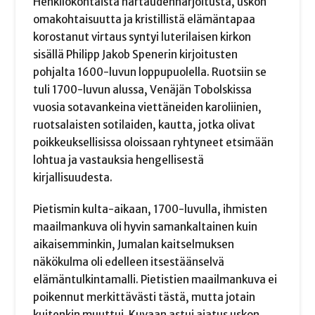
Henkilökohtaista hartaudenharjoitusta, uskon
omakohtaisuutta ja kristillistä elämäntapaa
korostanut virtaus syntyi luterilaisen kirkon
sisällä Philipp Jakob Spenerin kirjoitusten
pohjalta 1600-luvun loppupuolella. Ruotsiin se
tuli 1700-luvun alussa, Venäjän Tobolskissa
vuosia sotavankeina viettäneiden karoliinien,
ruotsalaisten sotilaiden, kautta, jotka olivat
poikkeuksellisissa oloissaan ryhtyneet etsimään
lohtua ja vastauksia hengellisestä
kirjallisuudesta.
Pietismin kulta-aikaan, 1700-luvulla, ihmisten
maailmankuva oli hyvin samankaltainen kuin
aikaisemminkin, Jumalan kaitselmuksen
näkökulma oli edelleen itsestäänselvä
elämäntulkintamalli. Pietistien maailmankuva ei
poikennut merkittävästi tästä, mutta jotain
kuitenkin muuttui. Kuvaan astui ajatus uskon