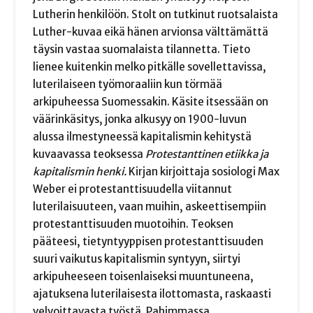
Lutherin henkilöön. Stolt on tutkinut ruotsalaista
Luther-kuvaa eikä hänen arvionsa välttämättä
täysin vastaa suomalaista tilannetta. Tieto
lienee kuitenkin melko pitkälle sovellettavissa,
luterilaiseen työmoraaliin kun törmää
arkipuheessa Suomessakin. Käsite itsessään on
väärinkäsitys, jonka alkusyy on 1900-luvun
alussa ilmestyneessä kapitalismin kehitystä
kuvaavassa teoksessa
Protestanttinen etiikka ja
kapitalismin henki.
Kirjan kirjoittaja sosiologi Max
Weber ei protestanttisuudella viitannut
luterilaisuuteen, vaan muihin, askeettisempiin
protestanttisuuden muotoihin. Teoksen
pääteesi, tietyntyyppisen protestanttisuuden
suuri vaikutus kapitalismin syntyyn, siirtyi
arkipuheeseen toisenlaiseksi muuntuneena,
ajatuksena luterilaisesta ilottomasta, raskaasti
velvoittavasta työstä. Pahimmassa