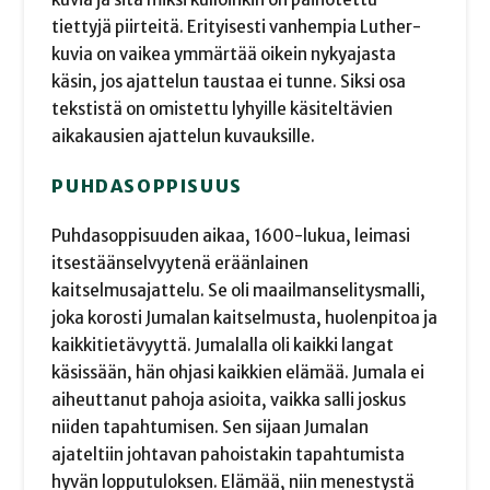
tiettyjä piirteitä. Erityisesti vanhempia Luther-
kuvia on vaikea ymmärtää oikein nykyajasta
käsin, jos ajattelun taustaa ei tunne. Siksi osa
tekstistä on omistettu lyhyille käsiteltävien
aikakausien ajattelun kuvauksille.
PUHDASOPPISUUS
Puhdasoppisuuden aikaa, 1600-lukua, leimasi
itsestäänselvyytenä eräänlainen
kaitselmusajattelu. Se oli maailmanselitysmalli,
joka korosti Jumalan kaitselmusta, huolenpitoa ja
kaikkitietävyyttä. Jumalalla oli kaikki langat
käsissään, hän ohjasi kaikkien elämää. Jumala ei
aiheuttanut pahoja asioita, vaikka salli joskus
niiden tapahtumisen. Sen sijaan Jumalan
ajateltiin johtavan pahoistakin tapahtumista
hyvän lopputuloksen. Elämää, niin menestystä