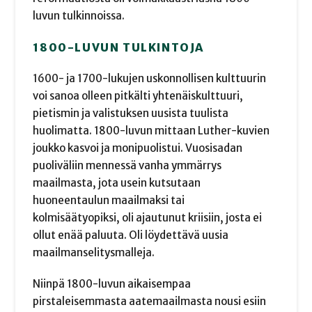
luvun tulkinnoissa.
1800-LUVUN TULKINTOJA
1600- ja 1700-lukujen uskonnollisen kulttuurin
voi sanoa olleen pitkälti yhtenäiskulttuuri,
pietismin ja valistuksen uusista tuulista
huolimatta. 1800-luvun mittaan Luther-kuvien
joukko kasvoi ja monipuolistui. Vuosisadan
puoliväliin mennessä vanha ymmärrys
maailmasta, jota usein kutsutaan
huoneentaulun maailmaksi tai
kolmisäätyopiksi, oli ajautunut kriisiin, josta ei
ollut enää paluuta. Oli löydettävä uusia
maailmanselitysmalleja.
Niinpä 1800-luvun aikaisempaa
pirstaleisemmasta aatemaailmasta nousi esiin