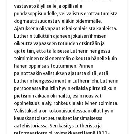
vastaveto älylliselle ja opilliselle
puhdasoppisuudelle, vei valistus erottautumista
dogmaattisuudesta vieläkin pidemmälle.
Ajatuksena oli vapautus kaikenlaisista kahleista.
Lutherin tulkittiin ajaneen jokaisen ihmisen
oikeutta vapaaseen totuuden etsintään ja
ajateltiin, että tällaisessa Lutherin hengessä
toimiminen teki enemmän oikeutta hänelle kuin
hänen oppiinsa sitoutuminen. Pirinen
painottaakin valistuksen ajatusta siitä, että
Lutherin hengessä mentiin Lutherin ohi. Lutherin
persoonassa ihailtiin hyvin erilaisia piirteitä kuin
pietismin aikaan oli ihailtu, esiin nousivat
oppineisuus ja äly, rohkeus ja aktiivinen toiminta.
Valistuksella on kokonaisuudessaan ollut hyvin
kauaskantoiset seuraukset länsimaisessa
aatehistoriassa. Sen käsitys Lutherista ja
reformaatiosta oli voimakkaasti läsnä 1800-