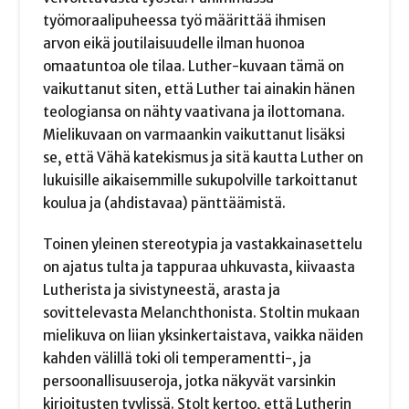
työmoraalipuheessa työ määrittää ihmisen
arvon eikä joutilaisuudelle ilman huonoa
omaatuntoa ole tilaa. Luther-kuvaan tämä on
vaikuttanut siten, että Luther tai ainakin hänen
teologiansa on nähty vaativana ja ilottomana.
Mielikuvaan on varmaankin vaikuttanut lisäksi
se, että Vähä katekismus ja sitä kautta Luther on
lukuisille aikaisemmille sukupolville tarkoittanut
koulua ja (ahdistavaa) pänttäämistä.
Toinen yleinen stereotypia ja vastakkainasettelu
on ajatus tulta ja tappuraa uhkuvasta, kiivaasta
Lutherista ja sivistyneestä, arasta ja
sovittelevasta Melanchthonista. Stoltin mukaan
mielikuva on liian yksinkertaistava, vaikka näiden
kahden välillä toki oli temperamentti-, ja
persoonallisuuseroja, jotka näkyvät varsinkin
kirjoitusten tyylissä. Stolt kertoo, että Lutherin