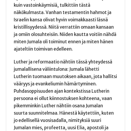
kuin vastoinkäymisiä, tulkittiin tästä
näkökulmasta. Vanhan testamentin hahmot ja
Israelin kansa olivat hyvin voimakkaasti läsnä
kristillisyydessä. Niitä verrattiin omaan kansaan
ja omiin olosuhteisiin. Niiden kautta voitiin nähdä
miten Jumala oli toiminut ennen ja miten hänen
ajateltiin toimivan edelleen.
Luther ja reformaatio nähtiin tässä yhteydessä
jumalallisena väliintulona: Jumala lähetti
Lutherin tuomaan muutoksen aikaan, jota hallitsi
vääryys ja evankeliumin hämärtyminen.
Puhdasoppisuuden ajan kontekstissa Lutherin
persoona ei ollut kiinnostuksen kohteena, vaan
pikemminkin Luther nähtiin osana Jumalan
suurta suunnitelmaa. Hänestä käytettiin, kuten
jo edellisellä vuosisadalla, nimityksiä suuri
Jumalan mies, profeetta, uusi Elia, apostoli ja