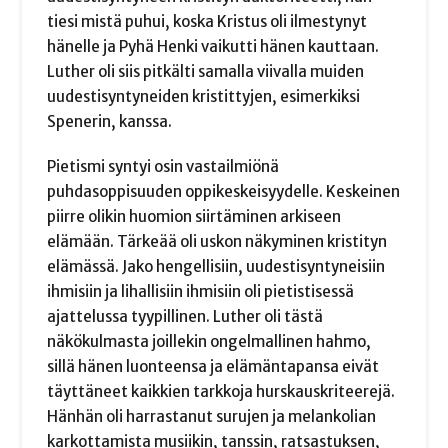
tiesi mistä puhui, koska Kristus oli ilmestynyt
hänelle ja Pyhä Henki vaikutti hänen kauttaan.
Luther oli siis pitkälti samalla viivalla muiden
uudestisyntyneiden kristittyjen, esimerkiksi
Spenerin, kanssa.
Pietismi syntyi osin vastailmiönä
puhdasoppisuuden oppikeskeisyydelle. Keskeinen
piirre olikin huomion siirtäminen arkiseen
elämään. Tärkeää oli uskon näkyminen kristityn
elämässä. Jako hengellisiin, uudestisyntyneisiin
ihmisiin ja lihallisiin ihmisiin oli pietistisessä
ajattelussa tyypillinen. Luther oli tästä
näkökulmasta joillekin ongelmallinen hahmo,
sillä hänen luonteensa ja elämäntapansa eivät
täyttäneet kaikkien tarkkoja hurskauskriteerejä.
Hänhän oli harrastanut surujen ja melankolian
karkottamista musiikin, tanssin, ratsastuksen,