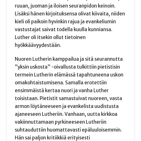
ruuan, juoman ja iloisen seuranpidon keinoin.
Lisäksi hänen kirjoituksensa olivat kiivaita, niiden
kieli oli paikoin hyvinkin rajua ja evankeliumin
vastustajat saivat todella kuulla kunniansa.
Luther oli itsekin ollut tietoinen
hyökkäävyydestään.
Nuoren Lutherin kamppailua ja sitä seurannutta
”yksin uskosta” -oivallusta tulkittiin pietistisin
termein Lutherin elämässä tapahtuneena uskon
omakohtaistumisena. Samalla erotettiin
ensimmäistä kertaa nuori ja vanha Luther
toisistaan. Pietistit samastuivat nuoreen, vasta
armon löytäneeseen ja evankelista uudistusta
ajaneeseen Lutheriin. Vanhaan, uutta kirkkoa
vakiinnuttamaan pyrkineeseen Lutheriin
suhtauduttiin huomattavasti epäluuloisemmin.
Hän sai paljon kritiikkiä erityisesti