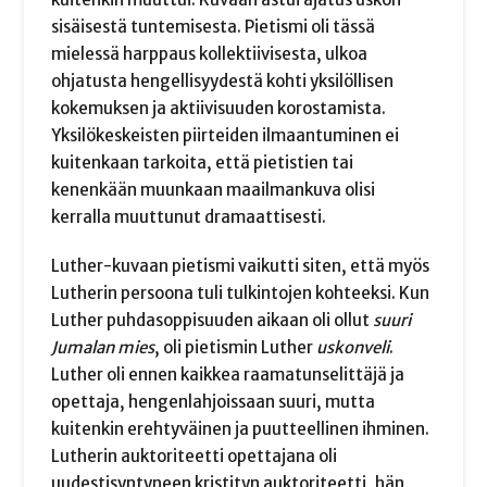
sisäisestä tuntemisesta. Pietismi oli tässä
mielessä harppaus kollektiivisesta, ulkoa
ohjatusta hengellisyydestä kohti yksilöllisen
kokemuksen ja aktiivisuuden korostamista.
Yksilökeskeisten piirteiden ilmaantuminen ei
kuitenkaan tarkoita, että pietistien tai
kenenkään muunkaan maailmankuva olisi
kerralla muuttunut dramaattisesti.
Luther-kuvaan pietismi vaikutti siten, että myös
Lutherin persoona tuli tulkintojen kohteeksi. Kun
Luther puhdasoppisuuden aikaan oli ollut
suuri
Jumalan mies
, oli pietismin Luther
uskonveli
.
Luther oli ennen kaikkea raamatunselittäjä ja
opettaja, hengenlahjoissaan suuri, mutta
kuitenkin erehtyväinen ja puutteellinen ihminen.
Lutherin auktoriteetti opettajana oli
uudestisyntyneen kristityn auktoriteetti, hän