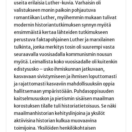
useita erilaisia Luther-kuvia. Varhaisin oli
valistukseen monin paikoin pohjautuva
romantiikan Luther, myöhemmin mukaan tulivat
modernin historiantutkimuksen synnyn myötä
ensimmäistä kertaa lähteiden tutkimukseen
perustuva faktapohjainen Luther ja marxilainen
tulkinta, jonka merkitys tosin oli suurempi vasta
seuraavalla vuosisadalla kommunismin nousun
myötä. Leimallista koko vuosisadalle oli kuitenkin
edistysusko – usko ihmiskunnan jatkuvaan,
kasvavaan sivistymiseen ja ihmisen loputtomasti
ja rajattomasti kasvaviin mahdollisuuksiin oppia
hallitsemaan ympäristöään. Puhdasoppisuuden
kaitselmususkon ja pietismin sisäisen maailman
korostuksen tilalle tuli historiatietoisuus. Se näki
maailmanhistorian kehityslinjoina ja yksilöt
aktiivisina historian kulkua muovaavina
toimijoina. Yksilöiden henkilökohtaisen