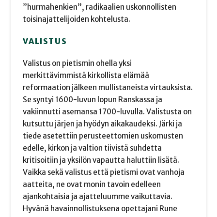
”hurmahenkien”, radikaalien uskonnollisten
toisinajattelijoiden kohtelusta.
VALISTUS
Valistus on pietismin ohella yksi
merkittävimmistä kirkollista elämää
reformaation jälkeen mullistaneista virtauksista.
Se syntyi 1600-luvun lopun Ranskassa ja
vakiinnutti asemansa 1700-luvulla. Valistusta on
kutsuttu järjen ja hyödyn aikakaudeksi. Järki ja
tiede asetettiin perusteettomien uskomusten
edelle, kirkon ja valtion tiivistä suhdetta
kritisoitiin ja yksilön vapautta haluttiin lisätä.
Vaikka sekä valistus että pietismi ovat vanhoja
aatteita, ne ovat monin tavoin edelleen
ajankohtaisia ja ajatteluumme vaikuttavia.
Hyvänä havainnollistuksena opettajani Rune