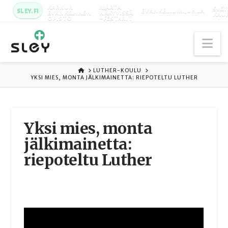
KARKUN
MAATA
SLEY
SLEY.FI
EVANKELIUMIJUHLA
EVANKELINEN
NÄKYVISSÄ
KAU
OPISTO
-FESTARIT
Na
ETUSIVU
LUTHER-KOULU
YKSI MIES, MONTA JÄLKIMAINETTA: RIEPOTELTU LUTHER
Yksi mies, monta
jälkimainetta:
riepoteltu Luther