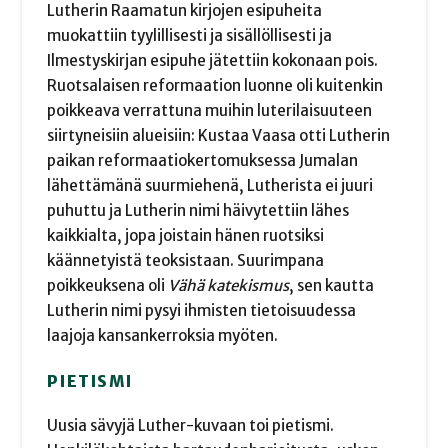
Lutherin Raamatun kirjojen esipuheita
muokattiin tyylillisesti ja sisällöllisesti ja
Ilmestyskirjan esipuhe jätettiin kokonaan pois.
Ruotsalaisen reformaation luonne oli kuitenkin
poikkeava verrattuna muihin luterilaisuuteen
siirtyneisiin alueisiin: Kustaa Vaasa otti Lutherin
paikan reformaatiokertomuksessa Jumalan
lähettämänä suurmiehenä, Lutherista ei juuri
puhuttu ja Lutherin nimi häivytettiin lähes
kaikkialta, jopa joistain hänen ruotsiksi
käännetyistä teoksistaan. Suurimpana
poikkeuksena oli
Vähä katekismus
, sen kautta
Lutherin nimi pysyi ihmisten tietoisuudessa
laajoja kansankerroksia myöten.
PIETISMI
Uusia sävyjä Luther-kuvaan toi pietismi.