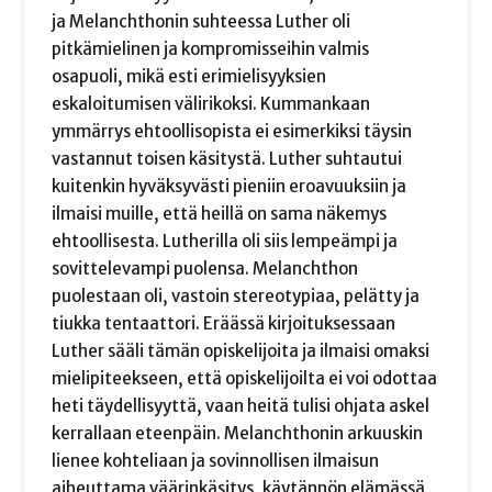
ja Melanchthonin suhteessa Luther oli
pitkämielinen ja kompromisseihin valmis
osapuoli, mikä esti erimielisyyksien
eskaloitumisen välirikoksi. Kummankaan
ymmärrys ehtoollisopista ei esimerkiksi täysin
vastannut toisen käsitystä. Luther suhtautui
kuitenkin hyväksyvästi pieniin eroavuuksiin ja
ilmaisi muille, että heillä on sama näkemys
ehtoollisesta. Lutherilla oli siis lempeämpi ja
sovittelevampi puolensa. Melanchthon
puolestaan oli, vastoin stereotypiaa, pelätty ja
tiukka tentaattori. Eräässä kirjoituksessaan
Luther sääli tämän opiskelijoita ja ilmaisi omaksi
mielipiteekseen, että opiskelijoilta ei voi odottaa
heti täydellisyyttä, vaan heitä tulisi ohjata askel
kerrallaan eteenpäin. Melanchthonin arkuuskin
lienee kohteliaan ja sovinnollisen ilmaisun
aiheuttama väärinkäsitys, käytännön elämässä