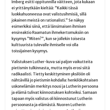
Imberg esitti oppitunnilla väitteen, jota kukaan
ei yrittänytkään kieltää: ”Kaikki tässä
luokkahuoneessa ovat valistusihmisiä, sillä
jokainen meistä on rationalisti.” Se näkyy
esimerkiksi siinä, että länsimaisen ihmisen
ensireaktio Raamatun ihmekertomuksiin on
kysymys ”Miten?”, kun se jollekin toisesta
kulttuurista tulevalle ihmiselle voi olla
toissijainen kysymys.
Valistuksen Luther-kuva sai paljon vaikutteita
pietismin tulkinnasta, mutta myös erosi siitä
radikaalisti. Tietty keskittyminen yksilöön oli
nähtävillä jo pietismin kohdalla: henkilökohtaisen
uskonelämän merkitys nousi ja Lutherin persoona
ja elämä tulivat kiinnostuksen kohteiksi. Samaan
tapaan myös valistus oli kiinnostunut Lutherin
persoonasta ja elämästä. Nuoren Lutherin