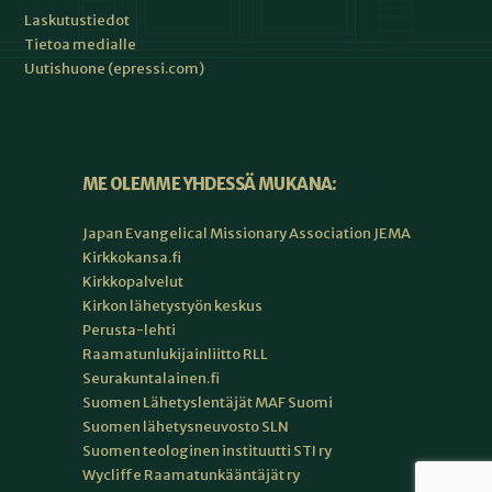
Laskutustiedot
Tietoa medialle
Uutishuone (epressi.com)
ME OLEMME YHDESSÄ MUKANA:
Japan Evangelical Missionary Association JEMA
Kirkkokansa.fi
Kirkkopalvelut
Kirkon lähetystyön keskus
Perusta-lehti
Raamatunlukijainliitto RLL
Seurakuntalainen.fi
Suomen Lähetyslentäjät MAF Suomi
Suomen lähetysneuvosto SLN
Suomen teologinen instituutti STI ry
Wycliffe Raamatunkääntäjät ry