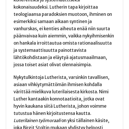
kokonaisuudeksi. Lutherin tapa kirjoittaa
teologiaansa paradoksien muotoon, ihminen on
esimerkiksi samaan aikaan syntinen ja
vanhurskas, ei kenties aiheuta enää niin suurta
päänvaivaa kuin aiemmin, vaikka nykyihmisenkin
on hankala irroittautua omista rationaalisuutta
ja systemaattisuutta painottavista
lähtökohdistaan ja eläytyä ajatusmaailmaan,
jossa toiset asiat olivat olennaisimpia.
Nykytulkintoja Lutherista, varsinkin tavallisen,
asiaan vihkiytymättömän ihmisen kohdalla
värittää mielikuva luterilaisesta kirkosta. Nimi
Luther kantaakin konnotaatioita, jotka ovat
hyvin kaukana siitä Lutherista, johon voimme
tutustua hänen kirjoitustensa kautta.
Luterilainen työmoraali
on yksi tällainen käsite,
joka Birgit Stoltin mukaan yhdistyy helposti