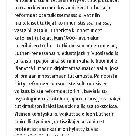
lähtökohdista aihetta lähestyvät tutkijat tulivat
mukaan kuvan muodostamiseen. Lutheria ja
reformaatiota tulkitsemassa olivat niin
marxilaiset tutkijat kommunistisissa maissa,
vasta hiljattain Lutherista kiinnostuneet
katoliset tutkijat, kuin 1900-luvun alun
luterilaisen Luther-tutkimuksen uuden nousun,
Luther-renessanssin, edustajatkin. Vuosisadalla
julkaistiin paljon aikaisemmin vähälle huomiolle
jäänyttä Lutherin kirjoittamaa materiaalia, joka
oli omiaan innostamaan tutkimusta. Painopiste
siirtyi reformaation suurista kulttuurisista
vaikutuksista reformaattoriin. Lisäväriä toi
psykologinen näkökulma, ajan uutuus, joka näkyi
tutkimuksen lisäksi kaunokirjallisissa teksteissä.
Yleinen kehityskulku vaikuttaa olleen Lutherin
inhimillistyminen, entisaikojen arvonimet
profeetasta sankariin on hylätty kuvaa