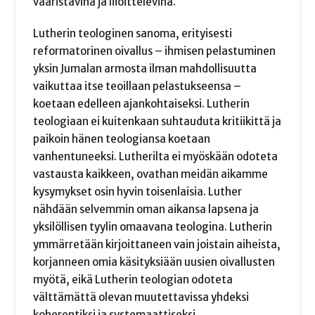
vääristävinä ja liioittelevina.
Lutherin teologinen sanoma, erityisesti
reformatorinen oivallus – ihmisen pelastuminen
yksin Jumalan armosta ilman mahdollisuutta
vaikuttaa itse teoillaan pelastukseensa –
koetaan edelleen ajankohtaiseksi. Lutherin
teologiaan ei kuitenkaan suhtauduta kritiikittä ja
paikoin hänen teologiansa koetaan
vanhentuneeksi. Lutherilta ei myöskään odoteta
vastausta kaikkeen, ovathan meidän aikamme
kysymykset osin hyvin toisenlaisia. Luther
nähdään selvemmin oman aikansa lapsena ja
yksilöllisen tyylin omaavana teologina. Lutherin
ymmärretään kirjoittaneen vain joistain aiheista,
korjanneen omia käsityksiään uusien oivallusten
myötä, eikä Lutherin teologian odoteta
välttämättä olevan muutettavissa yhdeksi
koherentiksi ja systemaattiseksi