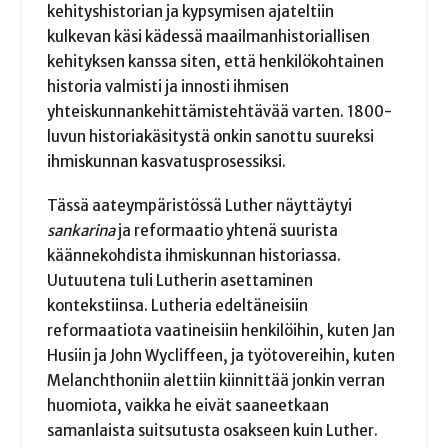
kehityshistorian ja kypsymisen ajateltiin
kulkevan käsi kädessä maailmanhistoriallisen
kehityksen kanssa siten, että henkilökohtainen
historia valmisti ja innosti ihmisen
yhteiskunnankehittämistehtävää varten. 1800-
luvun historiakäsitystä onkin sanottu suureksi
ihmiskunnan kasvatusprosessiksi.
Tässä aateympäristössä Luther näyttäytyi
sankarina
ja reformaatio yhtenä suurista
käännekohdista ihmiskunnan historiassa.
Uutuutena tuli Lutherin asettaminen
kontekstiinsa. Lutheria edeltäneisiin
reformaatiota vaatineisiin henkilöihin, kuten Jan
Husiin ja John Wycliffeen, ja työtovereihin, kuten
Melanchthoniin alettiin kiinnittää jonkin verran
huomiota, vaikka he eivät saaneetkaan
samanlaista suitsutusta osakseen kuin Luther.