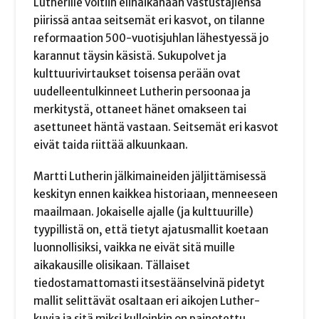
Lutherille voitiin elinaikanaan vastustajiensa
piirissä antaa seitsemät eri kasvot, on tilanne
reformaation 500-vuotisjuhlan lähestyessä jo
karannut täysin käsistä. Sukupolvet ja
kulttuurivirtaukset toisensa perään ovat
uudelleentulkinneet Lutherin persoonaa ja
merkitystä, ottaneet hänet omakseen tai
asettuneet häntä vastaan. Seitsemät eri kasvot
eivät taida riittää alkuunkaan.
Martti Lutherin jälkimaineiden jäljittämisessä
keskityn ennen kaikkea historiaan, menneeseen
maailmaan. Jokaiselle ajalle (ja kulttuurille)
tyypillistä on, että tietyt ajatusmallit koetaan
luonnollisiksi, vaikka ne eivät sitä muille
aikakausille olisikaan. Tällaiset
tiedostamattomasti itsestäänselvinä pidetyt
mallit selittävät osaltaan eri aikojen Luther-
kuvia ja sitä miksi kulloinkin on painotettu