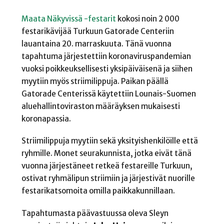
Maata Näkyvissä -festarit
kokosi noin 2 000
festarikävijää Turkuun Gatorade Centeriin
lauantaina 20. marraskuuta. Tänä vuonna
tapahtuma järjestettiin koronaviruspandemian
vuoksi poikkeuksellisesti yksipäiväisenä ja siihen
myytiin myös striimilippuja. Paikan päällä
Gatorade Centerissä käytettiin Lounais-Suomen
aluehallintoviraston määräyksen mukaisesti
koronapassia.
Striimilippuja myytiin sekä yksityishenkilöille että
ryhmille. Monet seurakunnista, jotka eivät tänä
vuonna järjestäneet retkeä festareille Turkuun,
ostivat ryhmälipun striimiin ja järjestivät nuorille
festarikatsomoita omilla paikkakunnillaan.
Tapahtumasta päävastuussa oleva Sleyn