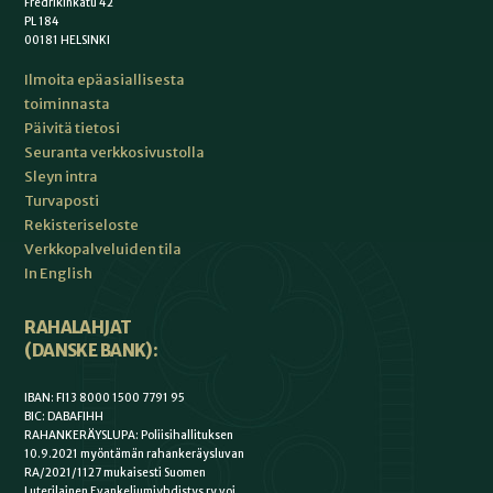
Fredrikinkatu 42
PL 184
00181 HELSINKI
Ilmoita epäasiallisesta
toiminnasta
Päivitä tietosi
Seuranta verkkosivustolla
Sleyn intra
Turvaposti
Rekisteriseloste
Verkkopalveluiden tila
In English
RAHALAHJAT
(DANSKE BANK):
IBAN: FI13 8000 1500 7791 95
BIC: DABAFIHH
RAHANKERÄYSLUPA: Poliisihallituksen
10.9.2021 myöntämän rahankeräysluvan
RA/2021/1127 mukaisesti Suomen
Luterilainen Evankeliumiyhdistys ry voi