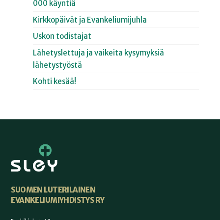
000 käyntiä
Kirkkopäivät ja Evankeliumijuhla
Uskon todistajat
Lähetyslettuja ja vaikeita kysymyksiä
lähetystyöstä
Kohti kesää!
SUOMEN LUTERILAINEN
EVANKELIUMIYHDISTYS RY