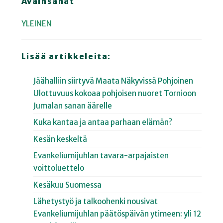
Avainsanat
YLEINEN
Lisää artikkeleita:
Jäähalliin siirtyvä Maata Näkyvissä Pohjoinen
Ulottuvuus kokoaa pohjoisen nuoret Tornioon
Jumalan sanan äärelle
Kuka kantaa ja antaa parhaan elämän?
Kesän keskeltä
Evankeliumijuhlan tavara-arpajaisten
voittoluettelo
Kesäkuu Suomessa
Lähetystyö ja talkoohenki nousivat
Evankeliumijuhlan päätöspäivän ytimeen: yli 12