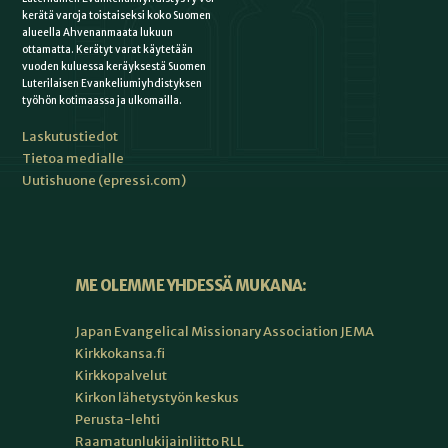
kerätä varoja toistaiseksi koko Suomen
alueella Ahvenanmaata lukuun
ottamatta. Kerätyt varat käytetään
vuoden kuluessa keräyksestä Suomen
Luterilaisen Evankeliumiyhdistyksen
työhön kotimaassa ja ulkomailla.
Laskutustiedot
Tietoa medialle
Uutishuone (epressi.com)
ME OLEMME YHDESSÄ MUKANA:
Japan Evangelical Missionary Association JEMA
Kirkkokansa.fi
Kirkkopalvelut
Kirkon lähetystyön keskus
Perusta-lehti
Raamatunlukijainliitto RLL