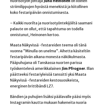
nuorisotyön johtaja
Juha Heinonen
on iloinen
striimilippujen hyvästä menekistä ja kiitollinen
koko festaripäivän onnistumisesta.
– Kaikki nuorilta ja nuorisotyöntekijöiltä saamani
palaute on ollut, että tapahtuma on todella
onnistunut, Heinonen kertoo.
Maata Näkyvissä -festareiden teema oli tänä
vuonna ”Minulla on unelma”. Aihetta käsiteltiin
festaripäivän aikana monesta näkökulmasta.
Pääpuhujana oli Tanskassa nuorten parissa
työskentelevä amerikkalainen
Jim Pfrogner
. Illan
päätteeksi festariyleisöä tanssitti yksi Maata
Näkyvissä -festareiden kestosuosikeista,
energinen brittibändi LZ7.
Bändien ja puhujien lisäksi päälavalle pääsi myös
Instagramin kautta mukaan hakeneita nuoria