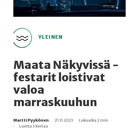
YLEINEN
Maata Näkyvissä -
festarit loistivat
valoa
marraskuuhun
Martti Pyykönen
21.11.2021
Lukuaika 2 min
Kirjoittaja
Julkaistu
Lukuaika
Lukukertoja
Luettu 3 kertaa