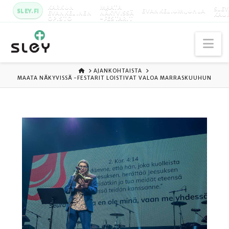
KARKUN
MAATA
SLEY
SLEY.FI
EVANKELIUMIJUHLA
EVANKELINEN
NÄKYVISSÄ
KAU
OPISTO
-FESTARIT
Na
ETUSIVU
AJANKOHTAISTA
MAATA NÄKYVISSÄ -FESTARIT LOISTIVAT VALOA MARRASKUUHUN