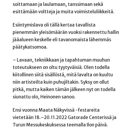
soittamaan ja laulamaan, tanssimaan sekä
esittämään voltteja ja muita voimisteluliikkeitä.
Esiintymislava oli tällä kertaa tavallista
pienemmän yleisömäärän vuoksi rakennettu hallin
jääalueen keskelle eli tavanomaista lähemmäs
päätykatsomoa.
– Lavaan, tekniikkaan ja tapahtuman muuhun
toteutukseen on oltu tyytyväisiä. Olen todella
kiitollinen siitä sisällöstä, mitä lavalta on kuultu
niin artisteilta kuin puhujiltakin. Syksy on ollut
pitkä, mutta kaiken tämän jälkeen nyt on todella
siunattu olo, Heinonen sanoo.
Ensi vuonna Maata Näkyvissä -festareita
vietetään 18.–20.11.2022 Gatorade Centerissä ja
Turun Messukeskuksessa teemalla Ilon päivä.