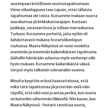
suurimpaan kristilliseen nuorisotapahtumaan.
Viime viikonloppuna taas tajusin, ettei tällaista
tapahtumaa ole toista. Kutsumme mukaan nuorta
seurakuntaa yli kirkkokuntarajojen. Kootaan
joukkoja, varataan bussi ja tullaan marraskuussa
Turkuun. Kutsumme perheitä, joita nytkin oli
ilahduttavasti mukana festariviikonlopun
touhuissa. Maata Näkyvissä on vuosi vuodelta
enemmän ja enemmän kaikenikäisten tapahtuma.
Jäähallin hämärään sulautuu myös vanhempi väki
hyvin mukaan. Kutsumme kaikenikäistä väkeä
tietysti myös talkoisiin tulevanakin vuonna.
Minulta kysyttiin erässä haastattelussa, että
miksi tätä tapahtumaa järjestetään vielä näin
täysillä, että eikö voisi jo antaa periksi, kun nuoria
on kuitenkin vähemmän liikkeellä. Niin kauan, kun
Maata Näkyvissä -festarit tavoittaa suuria,