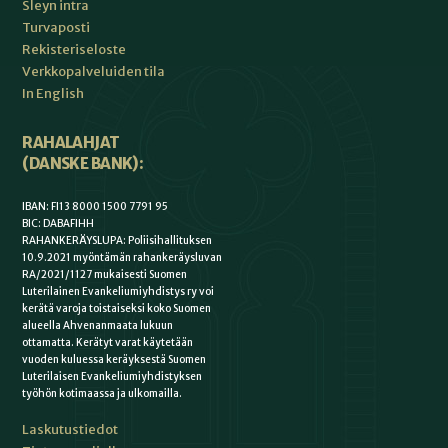
Sleyn intra
Turvaposti
Rekisteriseloste
Verkkopalveluiden tila
In English
RAHALAHJAT
(DANSKE BANK):
IBAN: FI13 8000 1500 7791 95
BIC: DABAFIHH
RAHANKERÄYSLUPA: Poliisihallituksen
10.9.2021 myöntämän rahankeräysluvan
RA/2021/1127 mukaisesti Suomen
Luterilainen Evankeliumiyhdistys ry voi
kerätä varoja toistaiseksi koko Suomen
alueella Ahvenanmaata lukuun
ottamatta. Kerätyt varat käytetään
vuoden kuluessa keräyksestä Suomen
Luterilaisen Evankeliumiyhdistyksen
työhön kotimaassa ja ulkomailla.
Laskutustiedot