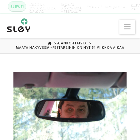
KARKUN
MAATA
SLEY
SLEY.FI
EVANKELIUMIJUHLA
EVANKELINEN
NÄKYVISSÄ
KAU
OPISTO
-FESTARIT
Na
ETUSIVU
AJANKOHTAISTA
MAATA NÄKYVISSÄ -FESTAREIHIN ON NYT 51 VIIKKOA AIKAA