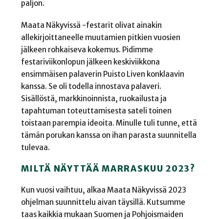
paljon.
Maata Näkyvissä -festarit olivat ainakin
allekirjoittaneelle muutamien pitkien vuosien
jälkeen rohkaiseva kokemus. Pidimme
festariviikonlopun jälkeen keskiviikkona
ensimmäisen palaverin Puisto Liven konklaavin
kanssa. Se oli todella innostava palaveri.
Sisällöstä, markkinoinnista, ruokailusta ja
tapahtuman toteuttamisesta sateli toinen
toistaan parempia ideoita. Minulle tuli tunne, että
tämän porukan kanssa on ihan parasta suunnitella
tulevaa.
MILTÄ NÄYTTÄÄ MARRASKUU 2023?
Kun vuosi vaihtuu, alkaa Maata Näkyvissä 2023
ohjelman suunnittelu aivan täysillä. Kutsumme
taas kaikkia mukaan Suomen ja Pohjoismaiden