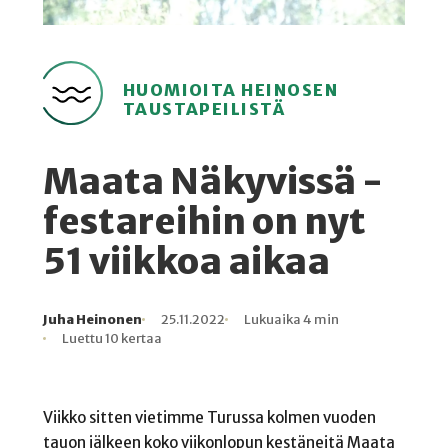
HUOMIOITA HEINOSEN
TAUSTAPEILISTÄ
Maata Näkyvissä -
festareihin on nyt
51 viikkoa aikaa
Juha Heinonen
25.11.2022
Lukuaika 4 min
Kirjoittaja
Julkaistu
Lukuaika
Lukukertoja
Luettu 10 kertaa
Viikko sitten vietimme Turussa kolmen vuoden
tauon jälkeen koko viikonlopun kestäneitä Maata