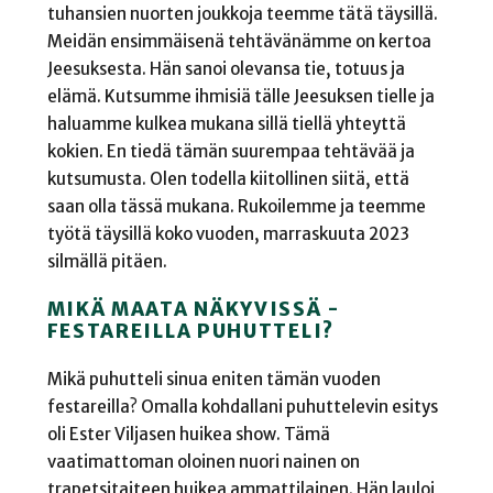
tuhansien nuorten joukkoja teemme tätä täysillä.
Meidän ensimmäisenä tehtävänämme on kertoa
Jeesuksesta. Hän sanoi olevansa tie, totuus ja
elämä. Kutsumme ihmisiä tälle Jeesuksen tielle ja
haluamme kulkea mukana sillä tiellä yhteyttä
kokien. En tiedä tämän suurempaa tehtävää ja
kutsumusta. Olen todella kiitollinen siitä, että
saan olla tässä mukana. Rukoilemme ja teemme
työtä täysillä koko vuoden, marraskuuta 2023
silmällä pitäen.
MIKÄ MAATA NÄKYVISSÄ -
FESTAREILLA PUHUTTELI?
Mikä puhutteli sinua eniten tämän vuoden
festareilla? Omalla kohdallani puhuttelevin esitys
oli Ester Viljasen huikea show. Tämä
vaatimattoman oloinen nuori nainen on
trapetsitaiteen huikea ammattilainen. Hän lauloi