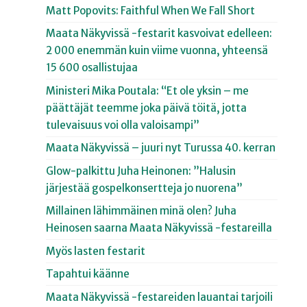
Matt Popovits: Faithful When We Fall Short
Maata Näkyvissä -festarit kasvoivat edelleen:
2 000 enemmän kuin viime vuonna, yhteensä
15 600 osallistujaa
Ministeri Mika Poutala: “Et ole yksin – me
päättäjät teemme joka päivä töitä, jotta
tulevaisuus voi olla valoisampi”
Maata Näkyvissä – juuri nyt Turussa 40. kerran
Glow-palkittu Juha Heinonen: ”Halusin
järjestää gospelkonsertteja jo nuorena”
Millainen lähimmäinen minä olen? Juha
Heinosen saarna Maata Näkyvissä -festareilla
Myös lasten festarit
Tapahtui käänne
Maata Näkyvissä -festareiden lauantai tarjoili