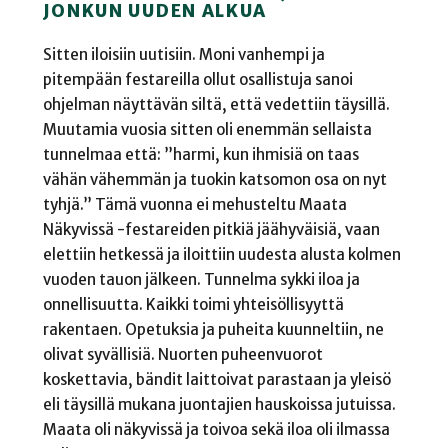
JONKUN UUDEN ALKUA
Sitten iloisiin uutisiin. Moni vanhempi ja
pitempään festareilla ollut osallistuja sanoi
ohjelman näyttävän siltä, että vedettiin täysillä.
Muutamia vuosia sitten oli enemmän sellaista
tunnelmaa että: ”harmi, kun ihmisiä on taas
vähän vähemmän ja tuokin katsomon osa on nyt
tyhjä.” Tämä vuonna ei mehusteltu Maata
Näkyvissä -festareiden pitkiä jäähyväisiä, vaan
elettiin hetkessä ja iloittiin uudesta alusta kolmen
vuoden tauon jälkeen. Tunnelma sykki iloa ja
onnellisuutta. Kaikki toimi yhteisöllisyyttä
rakentaen. Opetuksia ja puheita kuunneltiin, ne
olivat syvällisiä. Nuorten puheenvuorot
koskettavia, bändit laittoivat parastaan ja yleisö
eli täysillä mukana juontajien hauskoissa jutuissa.
Maata oli näkyvissä ja toivoa sekä iloa oli ilmassa