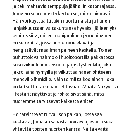
ja teki mahtavia temppuja jäähallin katonrajassa.
Jumalan suuruudesta kertoo se, miten hienosti
Hän voi käyttää tätäkin nuorta naista ja hänen
lahjakkuuttaan valtakuntansa hyväksi. Jälleen yksi
osoitus siitä, miten monipuolinen ja moninainen
on se kenttä, jossa nuoremme elävät ja
hengittävät maailman paineen keskellä. Toinen
puhutteleva hahmo oli huoltoportilla pakkasessa
koko viikonlopun seisonut järjestyshenkilö, joka
jaksoi aina hymyillä ja vilkuttaa hänen ohitseen
meneville ihmisille. Näin toimii talkoolainen, joka
on kutsuttu tärkeään tehtävään. Maata Näkyvissä
-festarit näyttivät ja rohkaisivat siinä, mitä
nuoremme tarvitsevat kaikesta eniten.
He tarvitsevat turvallisen paikan, jossa saa
kestäviä, Jumalan sanasta nousevia, eväitä sekä
yhteyttä toisten nuorten kanssa. Näitä eväitä