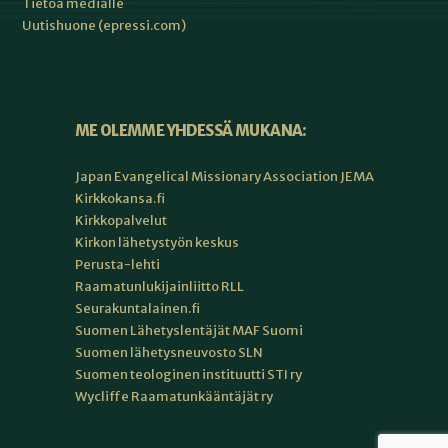
Tietoa medialle
Uutishuone (epressi.com)
ME OLEMME YHDESSÄ MUKANA:
Japan Evangelical Missionary Association JEMA
Kirkkokansa.fi
Kirkkopalvelut
Kirkon lähetystyön keskus
Perusta-lehti
Raamatunlukijainliitto RLL
Seurakuntalainen.fi
Suomen Lähetyslentäjät MAF Suomi
Suomen lähetysneuvosto SLN
Suomen teologinen instituutti STI ry
Wycliffe Raamatunkääntäjät ry