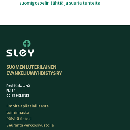
suomigospelin tähtiä ja suuria tunteita
SUOMEN LUTERILAINEN
EVANKELIUMIYHDISTYS RY
Fredrikinkatu 42
PL 184
00181 HELSINKI
Ilmoita epäasiallisesta
toiminnasta
Päivitä tietosi
Seuranta verkkosivustolla