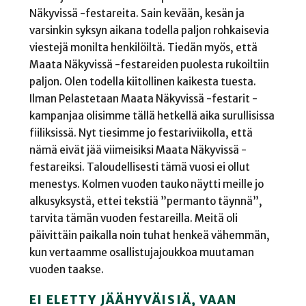
Näkyvissä -festareita. Sain kevään, kesän ja
varsinkin syksyn aikana todella paljon rohkaisevia
viestejä monilta henkilöiltä. Tiedän myös, että
Maata Näkyvissä -festareiden puolesta rukoiltiin
paljon. Olen todella kiitollinen kaikesta tuesta.
Ilman Pelastetaan Maata Näkyvissä -festarit -
kampanjaa olisimme tällä hetkellä aika surullisissa
fiiliksissä. Nyt tiesimme jo festariviikolla, että
nämä eivät jää viimeisiksi Maata Näkyvissä -
festareiksi. Taloudellisesti tämä vuosi ei ollut
menestys. Kolmen vuoden tauko näytti meille jo
alkusyksystä, ettei tekstiä ”permanto täynnä”,
tarvita tämän vuoden festareilla. Meitä oli
päivittäin paikalla noin tuhat henkeä vähemmän,
kun vertaamme osallistujajoukkoa muutaman
vuoden taakse.
EI ELETTY JÄÄHYVÄISIÄ, VAAN