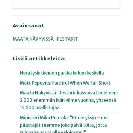
Avainsanat
MAATA NÄKYVISSÄ -FESTARIT
Lisää artikkeleita:
Herätysliikkeiden paikka kirkon keskellä
Matt Popovits: Faithful When We Fall Short
Maata Näkyvissä -festarit kasvoivat edelleen:
2 000 enemmän kuin viime vuonna, yhteensä
15 600 osallistujaa
Ministeri Mika Poutala: “Et ole yksin – me
päättäjät teemme joka päivä töitä, jotta
tulevaisuus voi olla valoisampi”