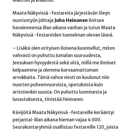
leikittiin ja kisailtiin.
Maata Näkyvissä -festareita järjestävän Sleyn
nuorisotyön johtaja
Juha Heinonen
iloitsee
havainneensa illan aikana vanhan ja tutun Maata
Näkyvissä -festareiden tunnelman olevan läsnä.
– Lisäksi olen erityisen iloisena kuunnellut, miten
vahvasti on puhuttu Jumalan suuruudesta,
Jeesuksen hyvyydestä sekä siitä, millä me ihmiset
kelpaamme ja olemme korvaamattoman
arvokkaita. Tämä vahva viesti on kuulunut niin
nuorten puheenvuoroista, opetuksista kuin
artistienkin suusta. On puhuttu luomisesta ja
lunastuksesta, tiivistää Heinonen.
Kävijöitä Maata Näkyvissä -festareille kerääntyi
perjantai-illan aikana hieman vajaa 4 000.
Seurakuntaryhmiä osallistuu festareille 120, joista