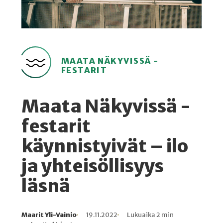
MAATA NÄKYVISSÄ -
FESTARIT
Maata Näkyvissä -
festarit
käynnistyivät – ilo
ja yhteisöllisyys
läsnä
Maarit Yli-Vainio
19.11.2022
Lukuaika 2 min