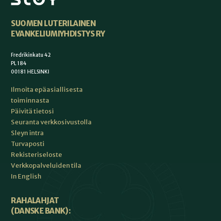
SUOMEN LUTERILAINEN
EVANKELIUMIYHDISTYS RY
Fredrikinkatu 42
PL 184
00181 HELSINKI
Ilmoita epäasiallisesta
toiminnasta
Päivitä tietosi
Seuranta verkkosivustolla
Sleyn intra
Turvaposti
Rekisteriseloste
Verkkopalveluiden tila
In English
RAHALAHJAT
(DANSKE BANK):