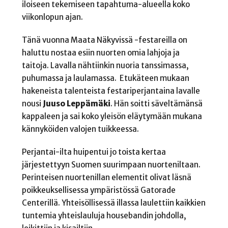
iloiseen tekemiseen tapahtuma-alueella koko
viikonlopun ajan.
Tänä vuonna Maata Näkyvissä -festareilla on
haluttu nostaa esiin nuorten omia lahjoja ja
taitoja. Lavalla nähtiinkin nuoria tanssimassa,
puhumassa ja laulamassa. Etukäteen mukaan
hakeneista talenteista festariperjantaina lavalle
nousi
Juuso Leppämäki
. Hän soitti säveltämänsä
kappaleen ja sai koko yleisön eläytymään mukana
kännyköiden valojen tuikkeessa.
Perjantai-ilta huipentui jo toista kertaa
järjestettyyn Suomen suurimpaan nuorteniltaan.
Perinteisen nuortenillan elementit olivat läsnä
poikkeuksellisessa ympäristössä Gatorade
Centerillä. Yhteisöllisessä illassa laulettiin kaikkien
tuntemia yhteislauluja housebandin johdolla,