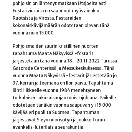
pohjoisin on lähtenyt matkaan Utsjoelta asti.
Festarivieraita on saapunut myös ainakin
Ruotsista ja Virosta. Festareiden
kokonaiskävijämäärän odotetaan olevan tänä
vuonna noin 15 000.
Pohjoismaiden suurin kristillinen nuorten
tapahtuma Maata Näkyvissä -festarit
järjestetään tänä vuonna 18.–20.11.2022 Turussa
Gatorade Centerissä ja Messukeskuksessa. Tänä
vuonna Maata Näkyvissä -festarit järjestetään jo
37. kerran ja teemana on Ilon päivä. Tapahtuma
lähti liikkeelle vuonna 1984 menehtyneen
turkulaisen lukiolaispojan muistojuhlana. Paikalle
odotetaan tänäkin vuonna saapuvan yli 15 000
kävijää eri puolilta Suomea. Tapahtuman
järjestävät Sleyn nuorisotyö ja joukko Turun
evankelis-luterilaisia seurakuntia.