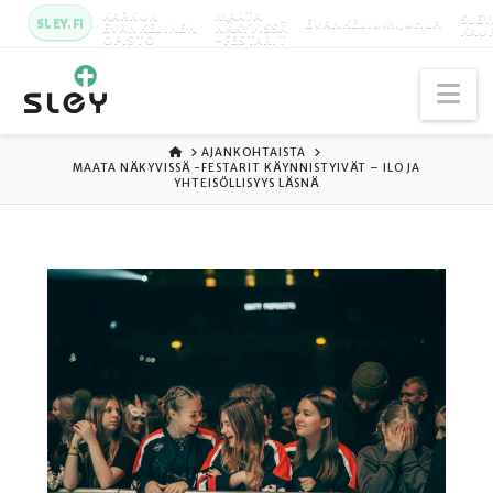
KARKUN
MAATA
SLEY
SLEY.FI
EVANKELIUMIJUHLA
EVANKELINEN
NÄKYVISSÄ
KAU
OPISTO
-FESTARIT
Na
ETUSIVU
AJANKOHTAISTA
MAATA NÄKYVISSÄ -FESTARIT KÄYNNISTYIVÄT – ILO JA
YHTEISÖLLISYYS LÄSNÄ