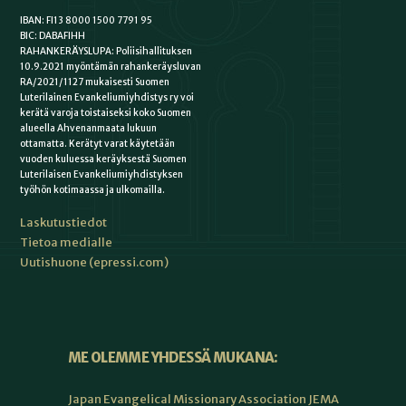
IBAN: FI13 8000 1500 7791 95
BIC: DABAFIHH
RAHANKERÄYSLUPA: Poliisihallituksen
10.9.2021 myöntämän rahankeräysluvan
RA/2021/1127 mukaisesti Suomen
Luterilainen Evankeliumiyhdistys ry voi
kerätä varoja toistaiseksi koko Suomen
alueella Ahvenanmaata lukuun
ottamatta. Kerätyt varat käytetään
vuoden kuluessa keräyksestä Suomen
Luterilaisen Evankeliumiyhdistyksen
työhön kotimaassa ja ulkomailla.
Laskutustiedot
Tietoa medialle
Uutishuone (epressi.com)
ME OLEMME YHDESSÄ MUKANA:
Japan Evangelical Missionary Association JEMA