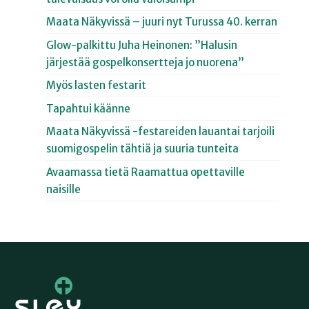
Maata Näkyvissä – juuri nyt Turussa 40. kerran
Glow-palkittu Juha Heinonen: ”Halusin
järjestää gospelkonsertteja jo nuorena”
Myös lasten festarit
Tapahtui käänne
Maata Näkyvissä -festareiden lauantai tarjoili
suomigospelin tähtiä ja suuria tunteita
Avaamassa tietä Raamattua opettaville
naisille