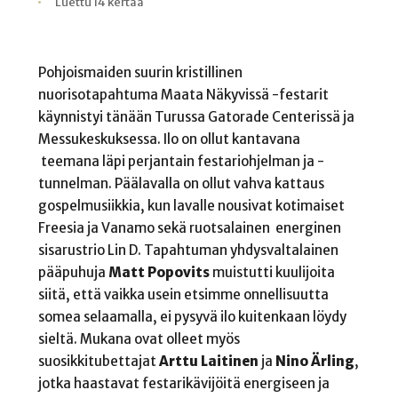
Kirjoittaja
Julkaistu
Lukuaika
Lukukertoja
Luettu 14 kertaa
Pohjoismaiden suurin kristillinen
nuorisotapahtuma Maata Näkyvissä -festarit
käynnistyi tänään Turussa Gatorade Centerissä ja
Messukeskuksessa. Ilo on ollut kantavana
teemana läpi perjantain festariohjelman ja -
tunnelman. Päälavalla on ollut vahva kattaus
gospelmusiikkia, kun lavalle nousivat kotimaiset
Freesia ja Vanamo sekä ruotsalainen energinen
sisarustrio Lin D. Tapahtuman yhdysvaltalainen
pääpuhuja
Matt Popovits
muistutti kuulijoita
siitä, että vaikka usein etsimme onnellisuutta
somea selaamalla, ei pysyvä ilo kuitenkaan löydy
sieltä. Mukana ovat olleet myös
suosikkitubettajat
Arttu Laitinen
ja
Nino Ärling
,
jotka haastavat festarikävijöitä energiseen ja