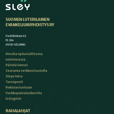
SUOMEN LUTERILAINEN
EVANKELIUMIYHDISTYS RY
Fredrikinkatu 42
PL 184
00181 HELSINKI
Ilmoita epäasiallisesta
toiminnasta
Päivitä tietosi
Seuranta verkkosivustolla
Sleyn intra
Turvaposti
Rekisteriseloste
Verkkopalveluiden tila
In English
RAHALAHJAT