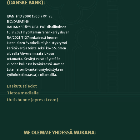
(DANSKE BANK):
IBAN: FI13 8000 1500 7791 95
BIC: DABAFIHH
RAHANKERÄYSLUPA: Poliisihallituksen
10.9.2021 myöntämän rahankeräysluvan
RA/2021/1127 mukaisesti Suomen
Luterilainen Evankeliumiyhdistys ry voi
kerätä varoja toistaiseksi koko Suomen
alueella Ahvenanmaata lukuun
ottamatta. Kerätyt varat käytetään
vuoden kuluessa keräyksestä Suomen
Luterilaisen Evankeliumiyhdistyksen
työhön kotimaassa ja ulkomailla.
Laskutustiedot
Tietoa medialle
Uutishuone (epressi.com)
ME OLEMME YHDESSÄ MUKANA: