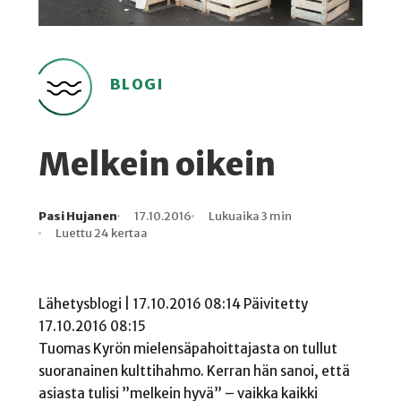
BLOGI
Melkein oikein
Pasi Hujanen
17.10.2016
Lukuaika 3 min
Kirjoittaja
Julkaistu
Lukuaika
Lukukertoja
Luettu 24 kertaa
Lähetysblogi | 17.10.2016 08:14 Päivitetty
17.10.2016 08:15
Tuomas Kyrön mielensäpahoittajasta on tullut
suoranainen kulttihahmo. Kerran hän sanoi, että
asiasta tulisi ”melkein hyvä” – vaikka kaikki