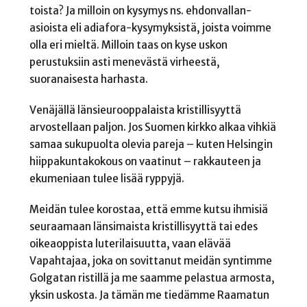
toista? Ja milloin on kysymys ns. ehdonvallan-
asioista eli adiafora-kysymyksistä, joista voimme
olla eri mieltä. Milloin taas on kyse uskon
perustuksiin asti menevästä virheestä,
suoranaisesta harhasta.
Venäjällä länsieurooppalaista kristillisyyttä
arvostellaan paljon. Jos Suomen kirkko alkaa vihkiä
samaa sukupuolta olevia pareja – kuten Helsingin
hiippakuntakokous on vaatinut – rakkauteen ja
ekumeniaan tulee lisää ryppyjä.
Meidän tulee korostaa, että emme kutsu ihmisiä
seuraamaan länsimaista kristillisyyttä tai edes
oikeaoppista luterilaisuutta, vaan elävää
Vapahtajaa, joka on sovittanut meidän syntimme
Golgatan ristillä ja me saamme pelastua armosta,
yksin uskosta. Ja tämän me tiedämme Raamatun