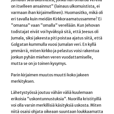
on itselleen ansainnut” (lainaus ulkomuistista, ei
varmaan ihan kirjaimellinen). Huomasitko, mikä oli
eri tavalla kuin meidän Kirkkoraamatussamme? Ei
”omansa” vaan ”omalla” verellään. Kun Jehovan
todistajat eivät voi hyväksyä sitä, että Jeesus oli
Jumala, siksi jakeesta piti poistaa ajatus siitä, että
Golgatan kummulla vuosi Jumalan veri. En kyllä
ymmärrä, miten kirkko ja pelastus voisi rakentua
jonkun pyhän miehen veren vuodattamiselle,
mutta se on jo toinen kysymys.
Parin kirjaimen muutos muutti koko jakeen
merkityksen.
Lähetystyössä joutuu vähän väliä kuulemaan
erikoisia ”uskontunnustuksia”. Nuorilla kristityillä
voi olla varsin merkillisiä käsityksiä uskosta. Miten
niitä osaisi ohjata oikeaan suuntaan loukkaamatta