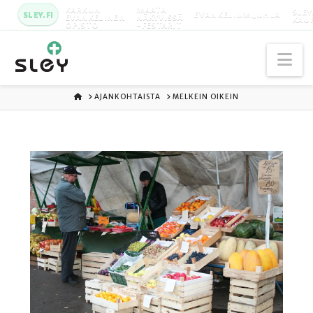
KARKUN
MAATA
SLEY
SLEY.FI
EVANKELIUMIJUHLA
EVANKELINEN
NÄKYVISSÄ
KAU
OPISTO
-FESTARIT
Na
ETUSIVU
AJANKOHTAISTA
MELKEIN OIKEIN