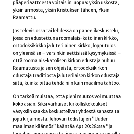
pääperiaatteesta voitaisiin luopua: yksin uskosta,
yksin armosta, yksin Kristuksen tähden, Yksin
Raamattu.
Jos televisiossa tai lehdessä on paneelikeskustelu,
jossa on edustettuna roomalais-katolinen kirkko,
ortodoksikirkko ja luterilainen kirkko, lopputulos
on yleensä se – varsinkin eettisissä kysymyksissä –
että roomalais-katolisen kirkon edustaja puhuu
Raamatusta ja sen ohjeista, ortodoksikirkon
edustaja traditiosta ja luterilaisen kirkon edustaja
siitä, kuinka pitää tehdä niin kuin maailma tahtoo.
On tärkeä muistaa, että pieni muutos voi muuttaa
koko asian. Siksi varhaiset kirkolliskokoukset
väsyksiin saakka keskustelivat yhdestä sanasta tai
jopa kirjaimesta. Jehovan todistajien ”Uuden
maailman käännös” kääntää Apt 20:28:ssa ”ja
Jumalan seurakunnasta, jonka hän omansa verellä