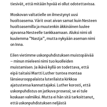
tiesivät, että mitään hyvää ei ollut odotettavissa.
Moskovan valtatielle on ilmestynyt uusi
huoltoasema. Värit ovat aivan samat kuin Nesteen
huoltoasemilla ja muutenkin äkkinäinen luulee
ajavansa Nesteelle tankkaamaan. Aluksi nimi oli
kuulemma ”Nastja”, mutta nykyään aseman nimi
on Inna.
Eilen vietimme uskonpuhdistuksen muistopäivää
– minun mieleeni nimi tuo kuolleiden
muistamisen. Ja ikävä kyllä on todettava, että
eipä taitaisi Martti Luther tuntea montaa
länsieurooppalaista luterilaista kirkkoa
ajatustensa kannattajaksi. Luther korosti, että
uskonpuhdistus on jatkuva prosessi; se ei tule
koskaan valmiiksi. Mutta ei hän sitä tarkoittanut,
että uskonpuhdistuksen neljästä