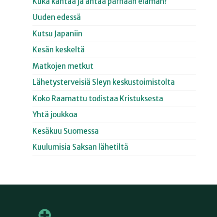
Kuka kantaa ja antaa parhaan elämän?
Uuden edessä
Kutsu Japaniin
Kesän keskeltä
Matkojen metkut
Lähetysterveisiä Sleyn keskustoimistolta
Koko Raamattu todistaa Kristuksesta
Yhtä joukkoa
Kesäkuu Suomessa
Kuulumisia Saksan lähetiltä