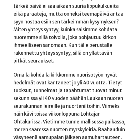
tärkeä päivä ei saa aikaan suuria lippukulkueita
eikä paraateja, mutta onneksi teemapäivä antaa
syyn nostaa esiin sen tärkeimmän kysymyksen?
Miten yhteys syntyy, kuinka saisimme kohdata
nuoremme sillä toivolla, joka pohjautuu kirkon
ihmeelliseen sanomaan. Kun tälle perustalle
rakennettu yhteys syntyy, sillä on yllättävän
pitkät seuraukset.
Omalla kohdalla kirkkomme nuorisotyön hyvät
hedelmät ovat kantaneet jo yli 40 vuotta. Tietyt
tuoksut, tunnelmat ja tapahtumat tuovat minut
sekunnissa yli 40 vuoden päähän Laukaan nuoren
seurakunnan leireille ja nuorteniltoihin. Viimeksi
näin kävi toissa viikonloppuna Lohtajan
Ohtakarissa. Vietimme tunnelmallisessa paikassa,
meren saaressa nuorten myrskyleiriä. Raahauduin
väsyneenä aamupalan jälkeen aamuhartauteen.