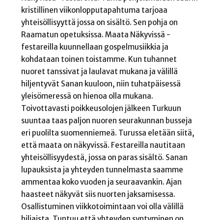
kristillinen viikonlopputapahtuma tarjoaa
yhteisöllisyyttä jossa on sisältö. Sen pohja on
Raamatun opetuksissa. Maata Näkyvissä -
festareilla kuunnellaan gospelmusiikkia ja
kohdataan toinen toistamme. Kun tuhannet
nuoret tanssivat ja laulavat mukana ja välillä
hiljentyvät Sanan kuuloon, niin tuhatpäisessä
yleisömeressä on hienoa olla mukana.
Toivottavasti poikkeusolojen jälkeen Turkuun
suuntaa taas paljon nuoren seurakunnan busseja
eri puolilta suomenniemeä. Turussa eletään siitä,
että maata on näkyvissä. Festareilla nautitaan
yhteisöllisyydestä, jossa on paras sisältö. Sanan
lupauksista ja yhteyden tunnelmasta saamme
ammentaa koko vuoden ja seuraavankin. Ajan
haasteet näkyvät siis nuorten jaksamisessa.
Osallistuminen viikkotoimintaan voi olla välillä
hiljaista. Tuntuu että yhteyden syntyminen on