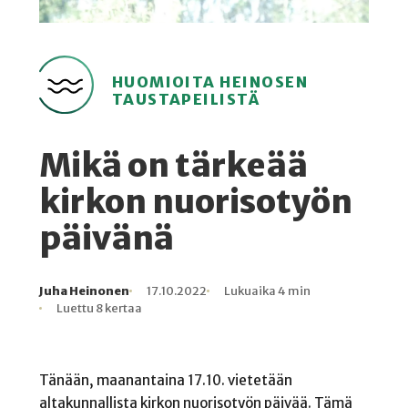
HUOMIOITA HEINOSEN
TAUSTAPEILISTÄ
Mikä on tärkeää
kirkon nuorisotyön
päivänä
Juha Heinonen
17.10.2022
Lukuaika 4 min
Kirjoittaja
Julkaistu
Lukuaika
Lukukertoja
Luettu 8 kertaa
Tänään, maanantaina 17.10. vietetään
altakunnallista kirkon nuorisotyön päivää. Tämä