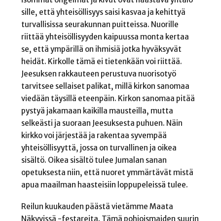
sille, että yhteisöllisyys saisi kasvaa ja kehittyä
turvallisissa seurakunnan puitteissa. Nuorille
riittää yhteisöllisyyden kaipuussa monta kertaa
se, että ympärillä on ihmisiä jotka hyväksyvät
heidät. Kirkolle tämä ei tietenkään voi riittää.
Jeesuksen rakkauteen perustuva nuorisotyö
tarvitsee sellaiset palikat, millä kirkon sanomaa
viedään täysillä eteenpäin. Kirkon sanomaa pitää
pystyä jakamaan kaikilla mausteilla, mutta
selkeästi ja suoraan Jeesuksesta puhuen. Näin
kirkko voi järjestää ja rakentaa syvempää
yhteisöllisyyttä, jossa on turvallinen ja oikea
sisältö. Oikea sisältö tulee Jumalan sanan
opetuksesta niin, että nuoret ymmärtävät mistä
apua maailman haasteisiin loppupeleissä tulee.
Reilun kuukauden päästä vietämme Maata
Näkyvissä -festareita. Tämä pohjoismaiden suurin