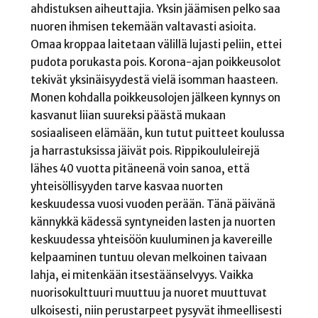
ahdistuksen aiheuttajia. Yksin jäämisen pelko saa
nuoren ihmisen tekemään valtavasti asioita.
Omaa kroppaa laitetaan välillä lujasti peliin, ettei
pudota porukasta pois. Korona-ajan poikkeusolot
tekivät yksinäisyydestä vielä isomman haasteen.
Monen kohdalla poikkeusolojen jälkeen kynnys on
kasvanut liian suureksi päästä mukaan
sosiaaliseen elämään, kun tutut puitteet koulussa
ja harrastuksissa jäivät pois. Rippikoululeirejä
lähes 40 vuotta pitäneenä voin sanoa, että
yhteisöllisyyden tarve kasvaa nuorten
keskuudessa vuosi vuoden perään. Tänä päivänä
kännykkä kädessä syntyneiden lasten ja nuorten
keskuudessa yhteisöön kuuluminen ja kavereille
kelpaaminen tuntuu olevan melkoinen taivaan
lahja, ei mitenkään itsestäänselvyys. Vaikka
nuorisokulttuuri muuttuu ja nuoret muuttuvat
ulkoisesti, niin perustarpeet pysyvät ihmeellisesti