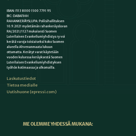
IBAN: FI13 8000 1500 7791 95
BIC: DABAFIHH
RAHANKERÄYSLUPA: Poliisihallituksen
10.9.2021 myöntämän rahankeräysluvan
RA/2021/1127 mukaisesti Suomen
Luterilainen Evankeliumiyhdistys ry voi
kerätä varoja toistaiseksi koko Suomen
alueella Ahvenanmaata lukuun
ottamatta. Kerätyt varat käytetään
vuoden kuluessa keräyksestä Suomen
Luterilaisen Evankeliumiyhdistyksen
työhön kotimaassa ja ulkomailla.
Laskutustiedot
Tietoa medialle
Uutishuone (epressi.com)
ME OLEMME YHDESSÄ MUKANA: