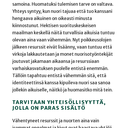
samoina. Huomatuksi tulemisen tarve on valtava.
Yhteys syntyy, kun nuori tajuaa että tuo kanssani
hengaava aikuinen on oikeasti minusta
kiinnostunut. Hektisen suorituskeskeisen
maailman keskellä näitä turvallisia aikuisia tuntuu
olevan aina vaan vähemmän. Nyt poikkeusolojen
jälkeen resurssit eivät lisäänny, vaan tuntuu että
virkoja lakkautetaan ja monet nuorisotyöntekijät
joutuvat jakamaan aikaansa ja resurssiaan
varhaiskasvatuksen puolelle entistä enemmän.
Tällöin tapahtuu entistä vähemmän sitä, että
identiteettinsä kanssa kipuileva nuori saa sanoa
jollekin aikuiselle, näitkö ja huomasitko mitä tein.
TARVITAAN YHTEISÖLLISYYTTÄ,
JOLLA ON PARAS SISÄLTÖ
Vähentyneet resurssit ja nuorten aina vain
isommat ongelmat ja kivut ovat haastava yhtälö