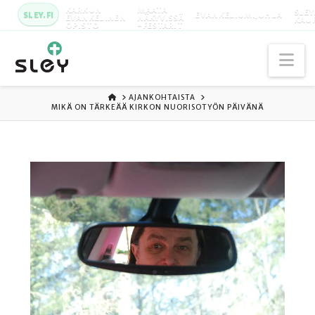
KARKUN
MAATA
SLEY
SLEY.FI
EVANKELIUMIJUHLA
EVANKELINEN
NÄKYVISSÄ
KAU
OPISTO
-FESTARIT
Na
ETUSIVU
AJANKOHTAISTA
MIKÄ ON TÄRKEÄÄ KIRKON NUORISOTYÖN PÄIVÄNÄ