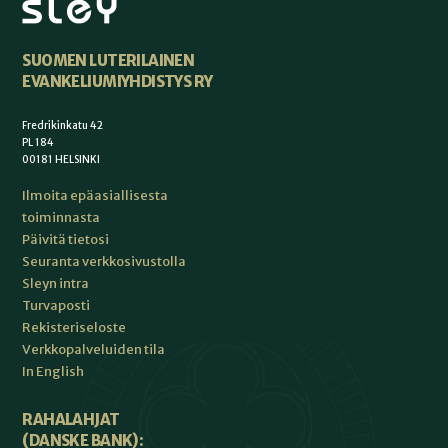
SUOMEN LUTERILAINEN
EVANKELIUMIYHDISTYS RY
Fredrikinkatu 42
PL 184
00181 HELSINKI
Ilmoita epäasiallisesta
toiminnasta
Päivitä tietosi
Seuranta verkkosivustolla
Sleyn intra
Turvaposti
Rekisteriseloste
Verkkopalveluiden tila
In English
RAHALAHJAT
(DANSKE BANK):