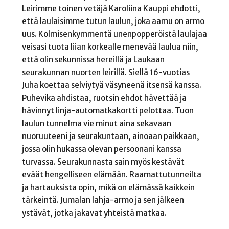
Leirimme toinen vetäjä Karoliina Kauppi ehdotti,
että laulaisimme tutun laulun, joka aamu on armo
uus. Kolmisenkymmentä unenpopperöistä laulajaa
veisasi tuota liian korkealle menevää laulua niin,
että olin sekunnissa hereillä ja Laukaan
seurakunnan nuorten leirillä. Siellä 16-vuotias
Juha koettaa selviytyä väsyneenä itsensä kanssa.
Puhevika ahdistaa, ruotsin ehdot hävettää ja
hävinnyt linja-automatkakortti pelottaa. Tuon
laulun tunnelma vie minut aina sekavaan
nuoruuteeni ja seurakuntaan, ainoaan paikkaan,
jossa olin hukassa olevan persoonani kanssa
turvassa. Seurakunnasta sain myös kestävät
eväät hengelliseen elämään. Raamattutunneilta
ja hartauksista opin, mikä on elämässä kaikkein
tärkeintä. Jumalan lahja-armo ja sen jälkeen
ystävät, jotka jakavat yhteistä matkaa.