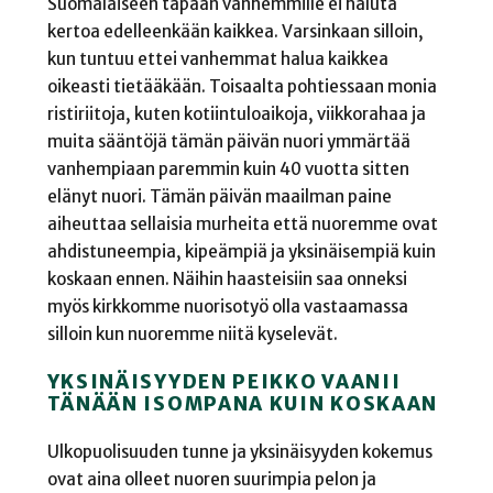
Suomalaiseen tapaan vanhemmille ei haluta
kertoa edelleenkään kaikkea. Varsinkaan silloin,
kun tuntuu ettei vanhemmat halua kaikkea
oikeasti tietääkään. Toisaalta pohtiessaan monia
ristiriitoja, kuten kotiintuloaikoja, viikkorahaa ja
muita sääntöjä tämän päivän nuori ymmärtää
vanhempiaan paremmin kuin 40 vuotta sitten
elänyt nuori. Tämän päivän maailman paine
aiheuttaa sellaisia murheita että nuoremme ovat
ahdistuneempia, kipeämpiä ja yksinäisempiä kuin
koskaan ennen. Näihin haasteisiin saa onneksi
myös kirkkomme nuorisotyö olla vastaamassa
silloin kun nuoremme niitä kyselevät.
YKSINÄISYYDEN PEIKKO VAANII
TÄNÄÄN ISOMPANA KUIN KOSKAAN
Ulkopuolisuuden tunne ja yksinäisyyden kokemus
ovat aina olleet nuoren suurimpia pelon ja