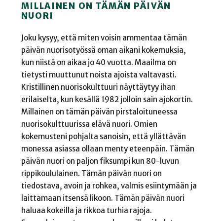
MILLAINEN ON TÄMÄN PÄIVÄN
NUORI
Joku kysyy, että miten voisin ammentaa tämän
päivän nuorisotyössä oman aikani kokemuksia,
kun niistä on aikaa jo 40 vuotta. Maailma on
tietysti muuttunut noista ajoista valtavasti.
Kristillinen nuorisokulttuuri näyttäytyy ihan
erilaiselta, kun kesällä 1982 jolloin sain ajokortin.
Millainen on tämän päivän pirstaloituneessa
nuorisokulttuurissa elävä nuori. Omien
kokemusteni pohjalta sanoisin, että yllättävän
monessa asiassa ollaan menty eteenpäin. Tämän
päivän nuori on paljon fiksumpi kun 80-luvun
rippikoululainen. Tämän päivän nuori on
tiedostava, avoin ja rohkea, valmis esiintymään ja
laittamaan itsensä likoon. Tämän päivän nuori
haluaa kokeilla ja rikkoa turhia rajoja.