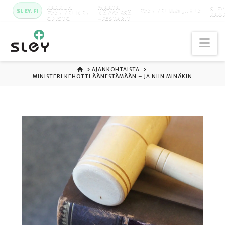
KARKUN
MAATA
SLEY
SLEY.FI
EVANKELIUMIJUHLA
EVANKELINEN
NÄKYVISSÄ
KAU
OPISTO
-FESTARIT
Na
ETUSIVU
AJANKOHTAISTA
MINISTERI KEHOTTI ÄÄNESTÄMÄÄN – JA NIIN MINÄKIN