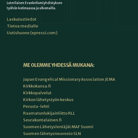
Luterilaisen Evankeliumiyhdistyksen
työhön kotimaassa ja ulkomailla.
Laskutustiedot
Tietoa medialle
Uutishuone (epressi.com)
ME OLEMME YHDESSÄ MUKANA:
Japan Evangelical Missionary Association JEMA
Kirkkokansa.fi
Kirkkopalvelut
Kirkon lähetystyön keskus
Perusta-lehti
Raamatunlukijainliitto RLL
Seurakuntalainen.fi
Suomen Lähetyslentäjät MAF Suomi
Suomen lähetysneuvosto SLN