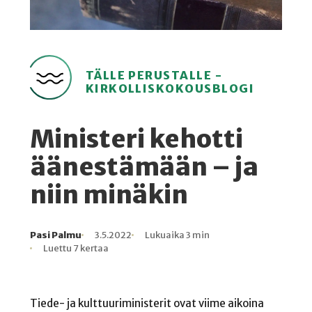
TÄLLE PERUSTALLE -
KIRKOLLISKOKOUSBLOGI
Ministeri kehotti
äänestämään – ja
niin minäkin
Pasi Palmu
3.5.2022
Lukuaika 3 min
Kirjoittaja
Julkaistu
Lukuaika
Lukukertoja
Luettu 7 kertaa
Tiede- ja kulttuuriministerit ovat viime aikoina