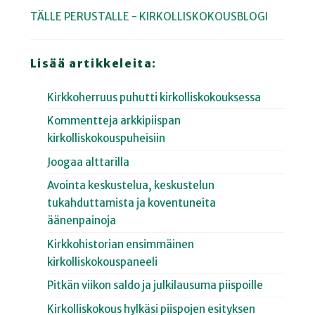
TÄLLE PERUSTALLE - KIRKOLLISKOKOUSBLOGI
Lisää artikkeleita:
Kirkkoherruus puhutti kirkolliskokouksessa
Kommentteja arkkipiispan
kirkolliskokouspuheisiin
Joogaa alttarilla
Avointa keskustelua, keskustelun
tukahduttamista ja koventuneita
äänenpainoja
Kirkkohistorian ensimmäinen
kirkolliskokouspaneeli
Pitkän viikon saldo ja julkilausuma piispoille
Kirkolliskokous hylkäsi piispojen esityksen