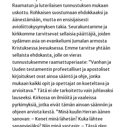
Raamatun ja luterilaisen tunnustuksen mukaan
uskottu. Rohkaisen suostumaan ehdokkaaksi ja
äänestämään, mutta en ensisijaisesti
avioliittokysymyksen takia. Seurakuntamme ja
kirkkomme tarvitsevat sellaisia päättäjiä, joiden
sydämen asia on evankeliumi Jumalan armosta
Kristuksessa Jeesuksessa. Emme tarvitse yhtään
sellaista ehdokasta, jolle on vieras
tunnustuksemme raamattuperiaate: ”Vanhan ja
Uuden testamentin profeetalliset ja apostoliset
kirjoitukset ovat ainoa sääntö ja ohje, jonka
mukaan kaikki opit ja opettajat on koeteltava ja
arvioitava.” Tätä ei ole tarkoitettu vain juhlavaksi
lauseeksi. Kirkossa on ilmiöitä ja vaaleissa
pyrkimyksiä, jotka eivät tämän ainoan säännön ja
ohjeen arviota kestä. ”Minä kuulin Herran äänen
sanovan: – Kenet minä lähetän? Kuka lähtee
sananviejäksi? Niin minä vastasin: – Tässä olen,