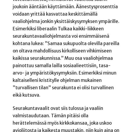
joukoin ääntään käyttämään. Äänestysprosenttia
voidaan yrittää kasvattaa keskittämällä
vaaliohjelma jonkin yksittäiskysymyksen ympärille.
Esimerkiksi liberaalin Tulkaa kaikki-liikkeen
seurakuntavaaliohjelmasta voi ensimmäisenä
kohtana lukea: ”Samaa sukupuolta olevilla pareilla
on oltava mahdollisuus kirkolliseen vihkimiseen
kaikissa seurakunnissa.” Muu osa vaaliohjelmaa
painottuu samalla lailla sosiaalieettisiin, tasa-
arvo- ja ympäristökysymyksiin. Esimerkiksi minun
kaltaiselleni kristitylle ohjelman mukainen
”turvallisen tilan” seurakunta ei olisi turvallinen
eikä kutsuva.
Seurakuntavaalit ovat siis tulossa ja vaaliin
valmistaudutaan. Tämän pitäisi olla
herättelemässä myös kirkkokansaa, joka uskoo
avioliitosta ja kaikesta muustakin, niin kuin aina on