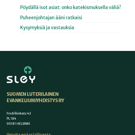
Pöydällä isot asiat: onko katekismuksella väliä?
Puheenjohtajan ääni ratkaisi
Kysymyksiä ja vastauksia
SUOMEN LUTERILAINEN
EVANKELIUMIYHDISTYS RY
Fredrikinkatu 42
PL 184
00181 HELSINKI
Ilmoita epäasiallisesta