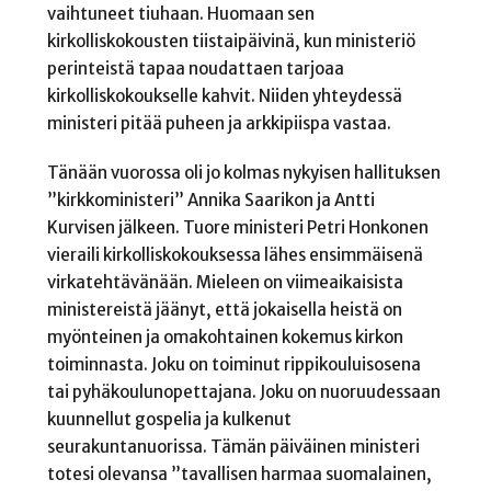
vaihtuneet tiuhaan. Huomaan sen
kirkolliskokousten tiistaipäivinä, kun ministeriö
perinteistä tapaa noudattaen tarjoaa
kirkolliskokoukselle kahvit. Niiden yhteydessä
ministeri pitää puheen ja arkkipiispa vastaa.
Tänään vuorossa oli jo kolmas nykyisen hallituksen
”kirkkoministeri” Annika Saarikon ja Antti
Kurvisen jälkeen. Tuore ministeri Petri Honkonen
vieraili kirkolliskokouksessa lähes ensimmäisenä
virkatehtävänään. Mieleen on viimeaikaisista
ministereistä jäänyt, että jokaisella heistä on
myönteinen ja omakohtainen kokemus kirkon
toiminnasta. Joku on toiminut rippikouluisosena
tai pyhäkoulunopettajana. Joku on nuoruudessaan
kuunnellut gospelia ja kulkenut
seurakuntanuorissa. Tämän päiväinen ministeri
totesi olevansa ”tavallisen harmaa suomalainen,