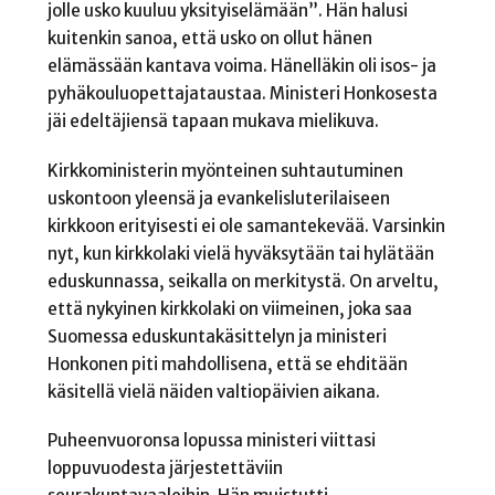
jolle usko kuuluu yksityiselämään”. Hän halusi
kuitenkin sanoa, että usko on ollut hänen
elämässään kantava voima. Hänelläkin oli isos- ja
pyhäkouluopettajataustaa. Ministeri Honkosesta
jäi edeltäjiensä tapaan mukava mielikuva.
Kirkkoministerin myönteinen suhtautuminen
uskontoon yleensä ja evankelisluterilaiseen
kirkkoon erityisesti ei ole samantekevää. Varsinkin
nyt, kun kirkkolaki vielä hyväksytään tai hylätään
eduskunnassa, seikalla on merkitystä. On arveltu,
että nykyinen kirkkolaki on viimeinen, joka saa
Suomessa eduskuntakäsittelyn ja ministeri
Honkonen piti mahdollisena, että se ehditään
käsitellä vielä näiden valtiopäivien aikana.
Puheenvuoronsa lopussa ministeri viittasi
loppuvuodesta järjestettäviin