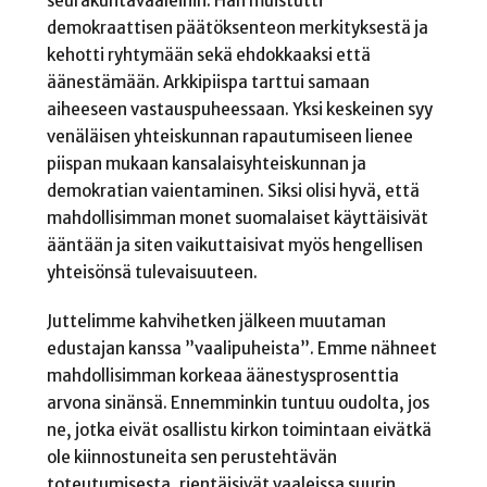
seurakuntavaaleihin. Hän muistutti
demokraattisen päätöksenteon merkityksestä ja
kehotti ryhtymään sekä ehdokkaaksi että
äänestämään. Arkkipiispa tarttui samaan
aiheeseen vastauspuheessaan. Yksi keskeinen syy
venäläisen yhteiskunnan rapautumiseen lienee
piispan mukaan kansalaisyhteiskunnan ja
demokratian vaientaminen. Siksi olisi hyvä, että
mahdollisimman monet suomalaiset käyttäisivät
ääntään ja siten vaikuttaisivat myös hengellisen
yhteisönsä tulevaisuuteen.
Juttelimme kahvihetken jälkeen muutaman
edustajan kanssa ”vaalipuheista”. Emme nähneet
mahdollisimman korkeaa äänestysprosenttia
arvona sinänsä. Ennemminkin tuntuu oudolta, jos
ne, jotka eivät osallistu kirkon toimintaan eivätkä
ole kiinnostuneita sen perustehtävän
toteutumisesta, rientäisivät vaaleissa suurin