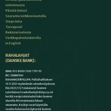
toiminnasta
Päivitä tietosi
Seuranta verkkosivustolla
Sleyn intra
Turvaposti
Rekisteriseloste
Verkkopalveluiden tila
In English
RAHALAHJAT
(DANSKE BANK):
IBAN: FI13 8000 1500 7791 95
BIC: DABAFIHH
RAHANKERÄYSLUPA: Poliisihallituksen
10.9.2021 myöntämän rahankeräysluvan
RA/2021/1127 mukaisesti Suomen
Luterilainen Evankeliumiyhdistys ry voi
kerätä varoja toistaiseksi koko Suomen
alueella Ahvenanmaata lukuun
ottamatta. Kerätyt varat käytetään
vuoden kuluessa keräyksestä Suomen