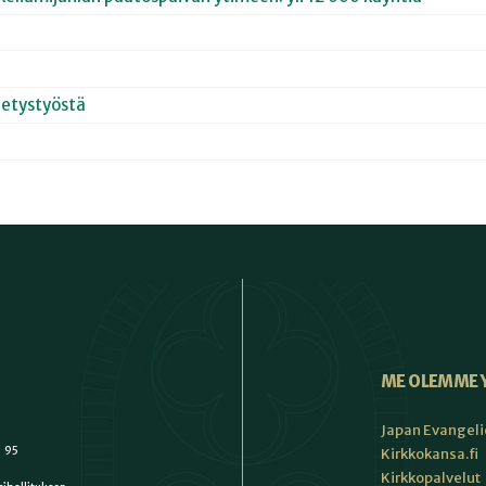
hetystyöstä
ME OLEMME 
Japan Evangeli
1 95
Kirkkokansa.fi
Kirkkopalvelut