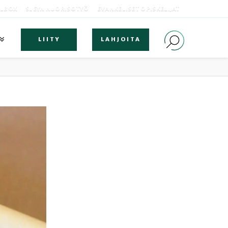
OLBOX
SLEYN NUORISOTYÖ
EVANKELISET OPISKELIJAT
LIITY
LAHJOITA