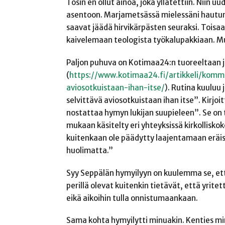
Tosin en ollut ainoa, joka yllätettiin. Niin 
asentoon. Marjametsässä mielessäni hautune
saavat jäädä hirvikärpästen seuraksi. Toisaa
kaivelemaan teologista työkalupakkiaan. Mu
Paljon puhuva on Kotimaa24:n tuoreeltaan 
(
https://www.kotimaa24.fi/artikkeli/komme
aviosotkuistaan-ihan-itse/
). Rutina kuuluu 
selvittävä aviosotkuistaan ihan itse”. Kirj
nostattaa hymyn lukijan suupieleen”. Se on
mukaan käsitelty eri yhteyksissä kirkolliskok
kuitenkaan ole päädytty laajentamaan eräist
huolimatta.”
Syy Seppälän hymyilyyn on kuulemma se, että
perillä olevat kuitenkin tietävät, että yrit
eikä aikoihin tulla onnistumaankaan.
Sama kohta hymyilytti minuakin. Kenties min