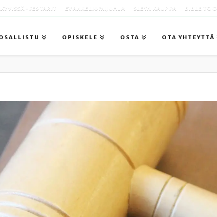
KYVISSÄ -FESTARIT
EVANKELIUMIJUHLA
SLEYN KAUPPA
BIBLE TO
OSALLISTU
OPISKELE
OSTA
OTA YHTEYTTÄ