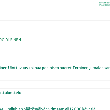
OGI
YLEINEN
joinen Ulottuvuus kokoaa pohjoisen nuoret Tornioon Jumalan san
ittoluettelo
keliumijuhlan päätöspäivän ytimeen: yli 12 000 käyntiä