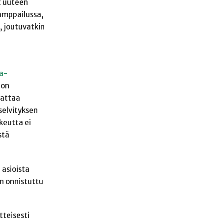
at uuteen
kamppailussa,
, joutuvatkin
a-
 on
aattaa
selvityksen
ikeutta ei
stä
 asioista
an onnistuttu
tteisesti