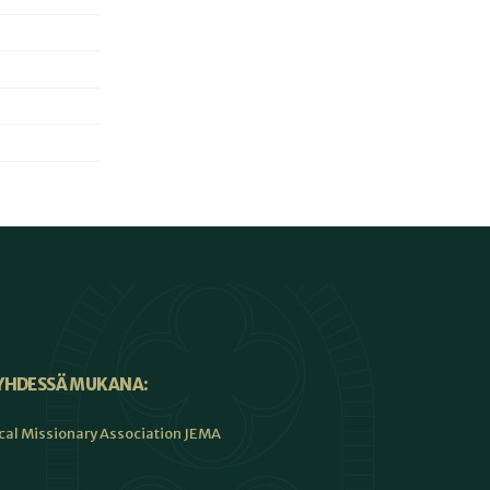
YHDESSÄ MUKANA:
cal Missionary Association JEMA