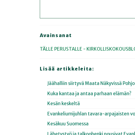
Avainsanat
TÄLLE PERUSTALLE - KIRKOLLISKOKOUSBL
Lisää artikkeleita:
Jäähalliin siirtyvä Maata Näkyvissä Poh
Kuka kantaa ja antaa parhaan elämän?
Kesän keskeltä
Evankeliumijuhlan tavara-arpajaisten vo
Kesäkuu Suomessa
Lähetystyö ja talkoohenki nousivat Evan