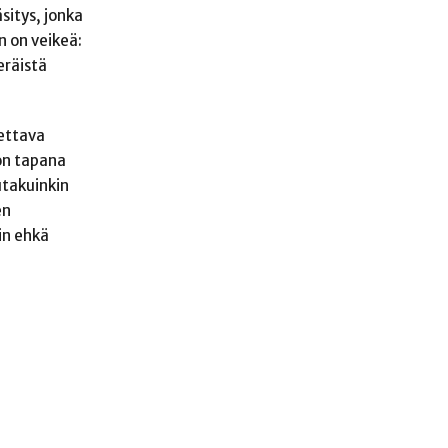
sitys, jonka
n on veikeä:
eräistä
aettava
 on tapana
utakuinkin
en
iin ehkä