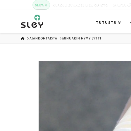
SLEY.FI
KARKUN EVANKELINEN OPISTO
MAATA NÄ
TUTUSTU
ETUSIVU
AJANKOHTAISTA
MINUAKIN HYMYILYTTI