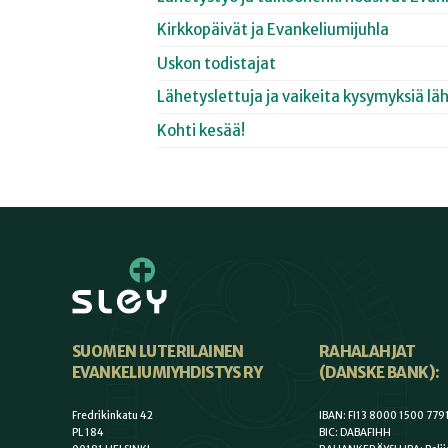
Kirkkopäivät ja Evankeliumijuhla
Uskon todistajat
Lähetyslettuja ja vaikeita kysymyksiä lä
Kohti kesää!
SUOMEN LUTERILAINEN
RAHALAHJAT
EVANKELIUMIYHDISTYS RY
(DANSKE BANK):
Fredrikinkatu 42
IBAN: FI13 8000 1500 779
PL 184
BIC: DABAFIHH