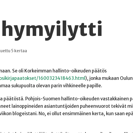
hymyilytti
Luettu 5 kertaa
ronaan. Se oli Korkeimman hallinto-oikeuden päätös
uosikirjapaatokset/1600323418463.html
), jonka mukaan Oulun
amaa sukupuolta olevan parin vihkineelle papille.
a päätöstä. Pohjois-Suomen hallinto-oikeuden vastakkainen p
äneet lainoppineiden asiantuntijoiden puheenvuorot tekivät mi
usviikon blogeistani. No, ei ollut ensimmäinen kerta, kun saan e