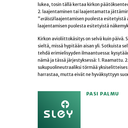
lukea, tosin tällä kertaa kirkon päätöksenteo
2. laajentaminen tai laajentamatta jättämi
”
eräistä
laajentamisen puolesta esitetyistä a
laajentamisen puolesta esitetyistä näkemyk
Kirkon avioliittokäsitys on selvä kuin päivä.
sieltä, missä hypitään aisan yli. Sotkuista se
tehdä erimielisyyden ilmaantuessa: kysytään
nämä ja tässä järjestyksessä: 1. Raamattu. 2.
sukupuolineutraaliksi törmää yksiselitteisest
harrastaa, mutta eivät ne hyväksyttyyn suor
PASI PALMU