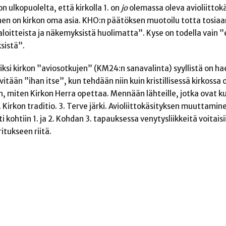
n ulkopuolelta, että kirkolla 1. on
jo
olemassa oleva avioliittokä
nen on kirkon oma asia. KHO:n päätöksen muotoilu totta tosiaa
loitteista ja näkemyksistä huolimatta”. Kyse on todella vain ”
sistä”.
 Siksi kirkon ”aviosotkujen” (KM24:n sanavalinta) syyllistä on h
lvitään ”ihan itse”, kun tehdään niin kuin kristillisessä kirkossa
, miten Kirkon Herra opettaa. Mennään lähteille, jotka ovat k
 Kirkon traditio. 3. Terve järki. Avioliittokäsityksen muuttamin
i kohtiin 1. ja 2. Kohdan 3. tapauksessa venytysliikkeitä voitais
itukseen riitä.