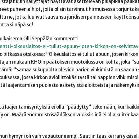
uudistajat kuin säilyttäjät näyttävät asettelevan pikapikaa palik
et puheen aihiot, joita olisin tarvinnut hirmuisessa torjunta
lta ne, jotka luulivat saavansa juridisen paineaseen käyttöönsä
tta siinäpä se!
julkaisema Olli Seppälän kommentti
ntti-oikeuslaitos-ei-tullut-apuun-joten-kirkon-on-selvittav
jo pitkässä otsikossa: ”Oikeuslaitos ei tullut apuun, joten kirkon
oittajan mukaan KHO:n päätöksen muotoilussa on kohta, joka ”s
 tämä: ”Samaa sukupuolta olevien parien vihkimistä on saadun 
ouksessa, jossa kirkon avioliittokäsitystä tai pappien vihkimiso
ä laajentamisen puolesta esitetyistä aloitteista ja näkemyksi
 laajentamisyrityksiä ei olla ”päädytty” tekemään, kun kaikki
etty on. Määräenemmistösäädöksen vuoksi siinä ei olla kuitenka
un hymyni oli vain vapautuneempi. Saatiin taas kerran yksiseli