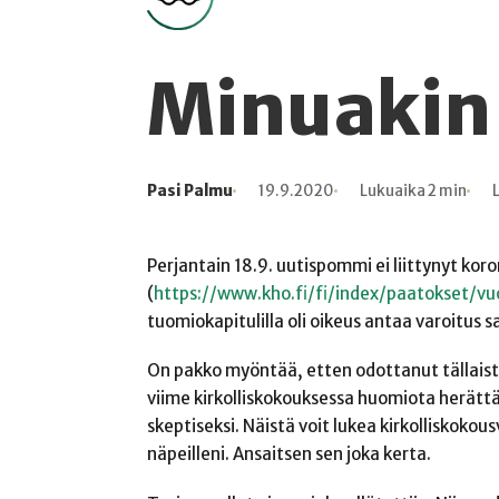
Minuakin 
Pasi Palmu
19.9.2020
Lukuaika 2 min
Kirjoittaja
Julkaistu
Lukuaika
Lukukertoja
Perjantain 18.9. uutispommi ei liittynyt ko
(
https://www.kho.fi/fi/index/paatokset/v
tuomiokapitulilla oli oikeus antaa varoitus s
On pakko myöntää, etten odottanut tällaist
viime kirkolliskokouksessa huomiota herätt
skeptiseksi. Näistä voit lukea kirkolliskoko
näpeilleni. Ansaitsen sen joka kerta.